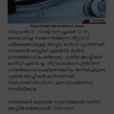
PhotoCredit: Mathrubhumi online
ന്യൂഡൽഹി : നാളെ (സെപ്തംബർ 12-നു
ഞായറാഴ്ച്ച) നടക്കാനിരിക്കുന്ന നീറ്റ് 2021
പരീക്ഷയ്ക്കായുള്ള അഡ്മിറ്റ് കാർഡ് പുറത്തിറക്കി
നാഷണൽ ടെസ്റ്റിങ് ഏജൻസി. മുൻപ്
ഡൗൺലോഡ് ചെയ്തവരും പുതിയ അഡ്മിഷൻ
കാർഡ് എൻ.ടി.എ. നീറ്റ് വെബ്സൈറ്റിൽനിന്ന്
ഡൗൺലോഡ് ചെയ്യണമെന്നും അറിയിച്ചിട്ടുണ്ട്.
പുതിയ അഡ്മിഷൻ കാർഡിനായി
https://neet.nta.nic.in/ എന്ന വെബ്സൈറ്റ്
സന്ദർശിക്കുക.
വാർത്തകൾ കൂടുതൽ സുതാര്യമായി വാട്സ്
ആപ്പിൽ ലഭിക്കുവാൻ :
Click here