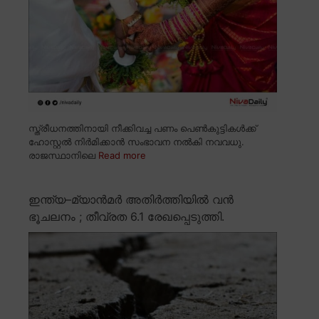
സ്ത്രീധനത്തിനായി നീക്കിവച്ച പണം പെൺകുട്ടികൾക്ക്
ഹോസ്റ്റൽ നിർമിക്കാൻ സംഭാവന നൽകി നവവധു.
രാജസ്ഥാനിലെ
Read more
ഇന്ത്യ–മ്യാൻമർ അതിർത്തിയിൽ വൻ
ഭൂചലനം ; തീവ്രത 6.1 രേഖപ്പെടുത്തി.