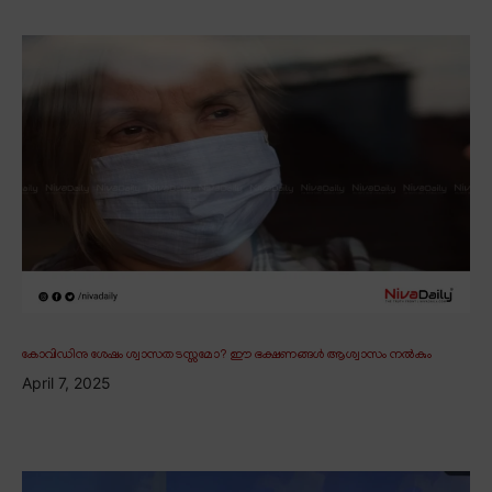
കോവിഡിനു ശേഷം ശ്വാസതടസ്സമോ? ഈ ഭക്ഷണങ്ങൾ ആശ്വാസം നൽകും
April 7, 2025