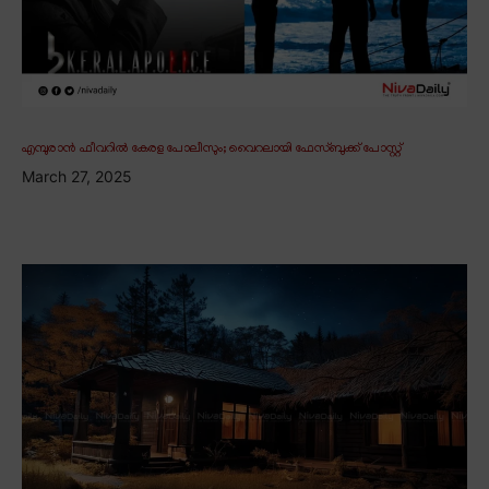
എമ്പുരാൻ ഫീവറിൽ കേരള പോലീസും; വൈറലായി ഫേസ്ബുക്ക് പോസ്റ്റ്
March 27, 2025