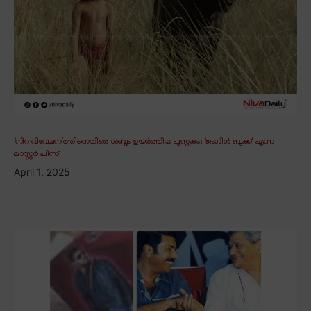
‘നിറ വിവേചന’ത്തിനെതിരെ ശബ്ദം ഉയർത്തിയ പുസ്തകം; ‘ജംഗിൾ ബുക്ക്’ എന്ന
മാസ്റ്റർ പീസ്
April 1, 2025