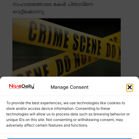
സഹായത്തോടെ മകൾ പിതാവിനെ
വെട്ടിക്കൊന്നു.
Manage Consent
ബെംഗളൂരു : ബിഹാർ സ്വദേശിയെ മകളുടെ
സഹപാഠികൾ വീട്ടിൽ കയറി വെട്ടിക്കൊന്നു. പിതാവിൽ
To provide the best experiences, we use technologies like cookies to
Read more
store and/or access device information. Consenting to these
technologies will allow us to process data such as browsing behavior or
unique IDs on this site. Not consenting or withdrawing consent, may
സ്വര്ണവിലയിൽ വീണ്ടും ഇടിവ്
adversely affect certain features and functions.