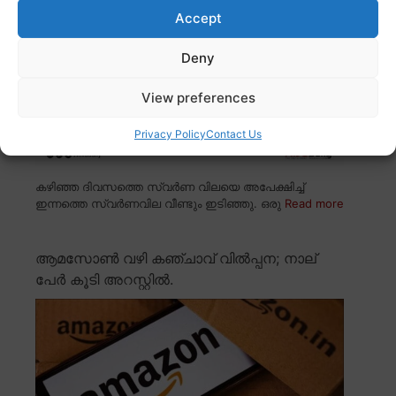
Accept
Deny
View preferences
Privacy Policy
Contact Us
കഴിഞ്ഞ ദിവസത്തെ സ്വർണ വിലയെ അപേക്ഷിച്ച്
ഇന്നത്തെ സ്വർണവില വീണ്ടും ഇടിഞ്ഞു. ഒരു
Read more
ആമസോൺ വഴി കഞ്ചാവ് വിൽപ്പന; നാല്
പേർ കൂടി അറസ്റ്റിൽ.