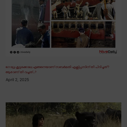
ഗോധ്ര കൂട്ടക്കൊല; എങ്ങനെയാണ് സബർമതി എക്സ്പ്രസിന് തീ പിടിച്ചത്?
ആരാണ് തീ വച്ചത്..?
April 2, 2025