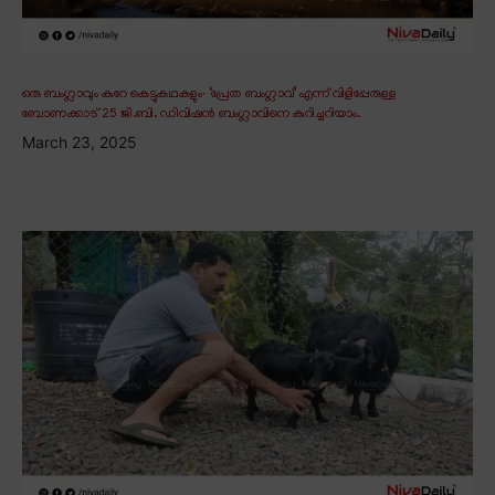
ഒരു ബംഗ്ലാവും കുറേ കെട്ടുകഥകളും∙ ‘പ്രേത ബംഗ്ലാവ്’ എന്ന് വിളിപ്പേരുള്ള
ബോണക്കാട് 25 ജി.ബി. ഡിവിഷൻ ബംഗ്ലാവിനെ കുറിച്ചറിയാം.
March 23, 2025