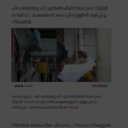
പിഡബ്ല്യുഡി എൻഞ്ചിയിനിയറുടെ വീട്ടിൽ
റെയ്ഡ് ; ലക്ഷങ്ങൾ പൈപ്പിനുള്ളിൽ ഒളിപ്പിച്ച
നിലയിൽ.
ബെംഗളൂരു: പിഡബ്ല്യുഡി എൻഞ്ചിയിനിയറുടെ
വീട്ടിൽ നടന്ന റെയ്ഡിൽ ലക്ഷങ്ങളുടെ കള്ളപ്പണം
പിടികൂടി. കർണാടകയിലെ
Read more
നിരന്തര ലൈംഗിക പീഡനം ; സഹപാഠികളുടെ