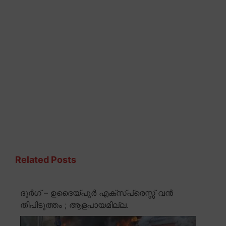
Related Posts
ദുർഗ് – ഉദൈയ്പൂർ എക്സ്പ്രെസ്സ് വൻ
തീപിടുത്തം ; ആളപായമില്ല.