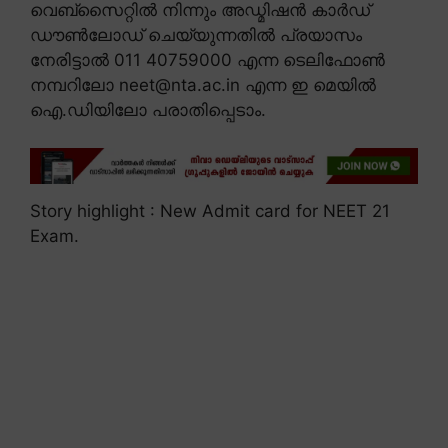
വെബ്സൈറ്റിൽ നിന്നും അഡ്മിഷൻ കാർഡ്
ഡൗൺലോഡ് ചെയ്യുന്നതിൽ പ്രയാസം
നേരിട്ടാൽ 011 40759000 എന്ന ടെലിഫോൺ
നമ്പറിലോ
neet@nta.ac.in
എന്ന ഇ മെയിൽ
ഐ.ഡിയിലോ പരാതിപ്പെടാം.
Story highlight : New Admit card for NEET 21
Exam.