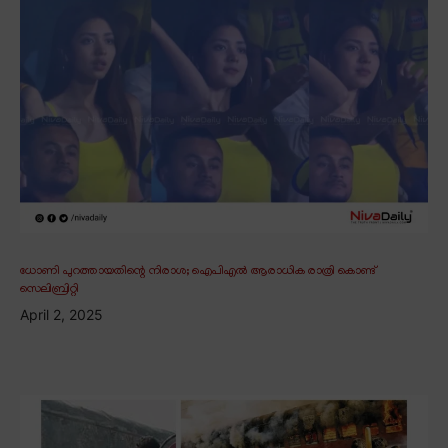
ധോണി പുറത്തായതിന്റെ നിരാശ; ഐപിഎൽ ആരാധിക രാത്രി കൊണ്ട്
സെലിബ്രിറ്റി
April 2, 2025