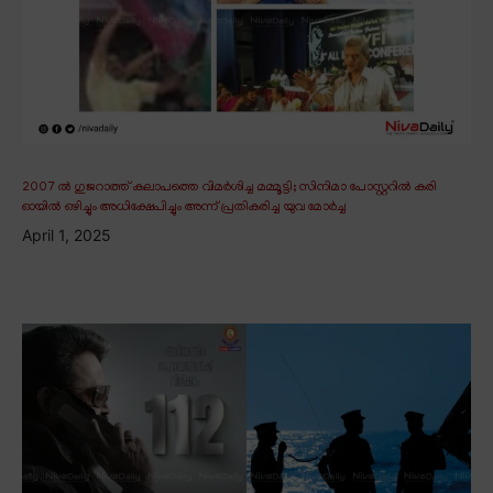
2007 ൽ ഗുജറാത്ത് കലാപത്തെ വിമർശിച്ച മമ്മൂട്ടി; സിനിമാ പോസ്റ്ററിൽ കരി
ഓയിൽ ഒഴിച്ചും അധിക്ഷേപിച്ചും അന്ന് പ്രതികരിച്ച യുവ മോർച്ച
April 1, 2025