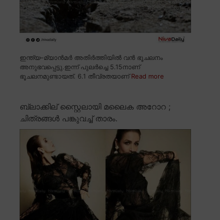
ഇന്ത്യ–മ്യാൻമർ അതിർത്തിയിൽ വൻ ഭൂചലനം
അനുഭവപ്പെട്ടു.ഇന്ന് പുലർച്ചെ 5.15നാണ്
ഭൂചലനമുണ്ടായത്. 6.1 തീവ്രതയാണ്
Read more
ബ്ലാക്കില് സ്റ്റൈലായി മലൈക അറോറ ;
ചിത്രങ്ങൾ പങ്കുവച്ച് താരം.