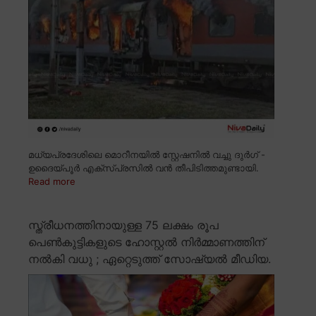
മധ്യപ്രദേശിലെ മൊറീനയിൽ സ്റ്റേഷനിൽ വച്ചു ദുർഗ് -
ഉദൈയ്പൂർ എക്സ്പ്രസിൽ വൻ തീപിടിത്തമുണ്ടായി.
Read more
സ്ത്രീധനത്തിനായുള്ള 75 ലക്ഷം രൂപ
പെൺകുട്ടികളുടെ ഹോസ്റ്റൽ നിർമ്മാണത്തിന്
നൽകി വധു ; ഏറ്റെടുത്ത് സോഷ്യൽ മീഡിയ.