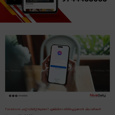
Facebook ചാറ്റ് ഡിലീറ്റ് ആയോ? എങ്കിലിതാ തിരിച്ചെടുക്കാൻ ചില വഴികൾ!