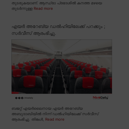
തുടരുകയാണ്. ആന്ധ്രാ പ്രദേശിൽ കനത്ത മഴയെ
തുടർന്നുള്ള
Read more
എയർ അറേബ്യ ഡൽഹിയിലേക്ക് പറക്കും ;
സർവീസ് ആരംഭിച്ചു.
ബജറ്റ് എയർലൈനായ എയർ അറേബ്യ
അബുദാബിയിൽ നിന്ന് ഡൽഹിയിലേക്ക് സർവീസ്
ആരംഭിച്ചു. തിങ്കൾ,
Read more