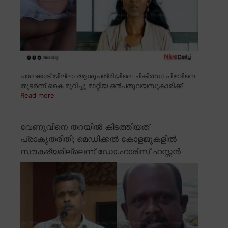
പാലക്കാട് ജില്ലാ ആശുപത്രിയിലെ ചികിത്സാ പിഴവിനെ
തുടർന്ന് കൈ മുറിച്ചു മാറ്റിയ ഒൻപതുവയസുകാരിക്ക്
Read more
വേണുവിനെ തറയിൽ കിടത്തിയത്
പ്രാകൃതരീതി; മെഡിക്കൽ കോളജുകളിൽ
സൗകര്യമില്ലെന്ന് ഡോ.ഹാരിസ് ഹസ്സൻ