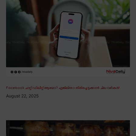
Facebook ചാറ്റ് ഡിലീറ്റ് ആയോ? എങ്കിലിതാ തിരിച്ചെടുക്കാൻ ചില വഴികൾ!
August 22, 2025