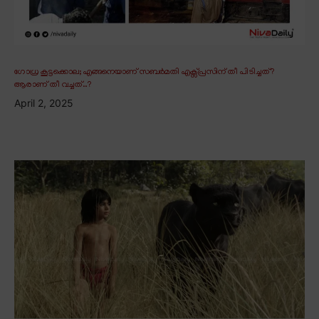
ഗോധ്ര കൂട്ടക്കൊല; എങ്ങനെയാണ് സബർമതി എക്സ്പ്രസിന് തീ പിടിച്ചത്?
ആരാണ് തീ വച്ചത്..?
April 2, 2025