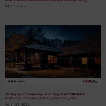
എമ്പുരാൻ ഫീവറിൽ കേരള പോലീസും; വൈറലായി ഫേസ്ബുക്ക് പോസ്റ്റ്
March 27, 2025
ഒരു ബംഗ്ലാവും കുറേ കെട്ടുകഥകളും∙ ‘പ്രേത ബംഗ്ലാവ്’ എന്ന് വിളിപ്പേരുള്ള
ബോണക്കാട് 25 ജി.ബി. ഡിവിഷൻ ബംഗ്ലാവിനെ കുറിച്ചറിയാം.
March 23, 2025