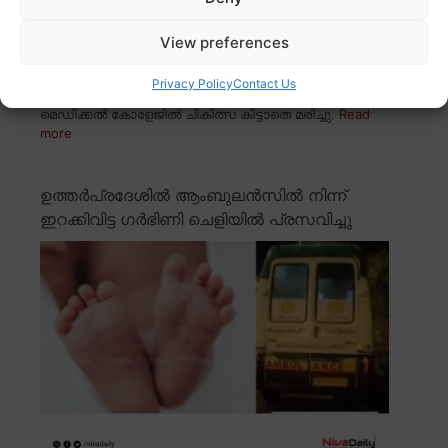
View preferences
Privacy Policy
Contact Us
കൊല്ലം പന്മന സ്വദേശി വേണു തിരുവനന്തപുരം
മെഡിക്കൽ കോളേജിൽ ചികിത്സ കിട്ടാതെ മരിച്ചു.
Read
more
ഉത്തർപ്രദേശിൽ ആംബുലൻസിൽ നിന്ന്
ഇറക്കിവിട്ട ഗർഭിണി ചെളിയിൽ പ്രസവിച്ചു