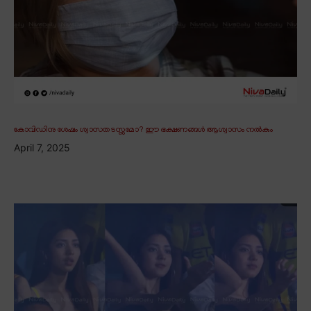
കോവിഡിനു ശേഷം ശ്വാസതടസ്സമോ? ഈ ഭക്ഷണങ്ങൾ ആശ്വാസം നൽകും
April 7, 2025