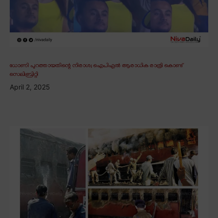
ധോണി പുറത്തായതിന്റെ നിരാശ; ഐപിഎൽ ആരാധിക രാത്രി കൊണ്ട്
സെലിബ്രിറ്റി
April 2, 2025