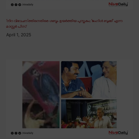
‘നിറ വിവേചന’ത്തിനെതിരെ ശബ്ദം ഉയർത്തിയ പുസ്തകം; ‘ജംഗിൾ ബുക്ക്’ എന്ന
മാസ്റ്റർ പീസ്
April 1, 2025