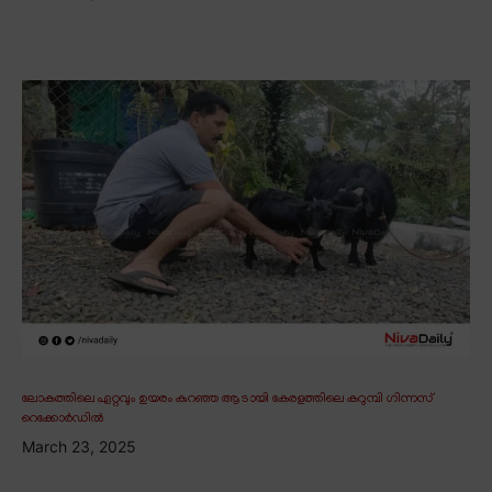
ലോകത്തിലെ ഏറ്റവും ഉയരം കുറഞ്ഞ ആടായി കേരളത്തിലെ കറുമ്പി ഗിന്നസ്
റെക്കോർഡിൽ
March 23, 2025