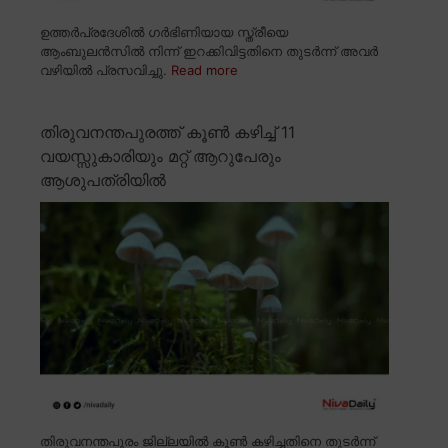
ഉത്തർപ്രദേശിൽ ഗർഭിണിയായ സ്ത്രീയെ
ആംബുലൻസിൽ നിന്ന് ഇറക്കിവിട്ടതിനെ തുടർന്ന് അവർ
വഴിയിൽ പ്രസവിച്ചു.
Read more
തിരുവനന്തപുരത്ത് കൂൺ കഴിച്ച് 11
വയസ്സുകാരിയും മറ്റ് ആറുപേരും
ആശുപത്രിയിൽ
തിരുവനന്തപുരം ജില്ലയിൽ കൂൺ കഴിച്ചതിനെ തുടർന്ന്