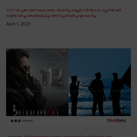
2007 ൽ ഗുജറാത്ത് കലാപത്തെ വിമർശിച്ച മമ്മൂട്ടി; സിനിമാ പോസ്റ്ററിൽ കരി
ഓയിൽ ഒഴിച്ചും അധിക്ഷേപിച്ചും അന്ന് പ്രതികരിച്ച യുവ മോർച്ച
April 1, 2025