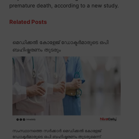
premature death, according to a new study.
Related Posts
മെഡിക്കൽ കോളേജ് ഡോക്ടർമാരുടെ ഒപി
ബഹിഷ്കരണം തുടരും
സംസ്ഥാനത്തെ സർക്കാർ മെഡിക്കൽ കോളേജ്
ഡോക്ടർമാരുടെ ഒപി ബഹിഷ്കരണം തുടരുമെന്ന്