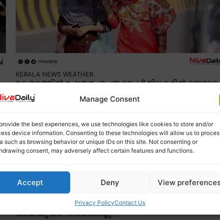
KERALA NEWS
WEATHER
കേരളത്തിൽ ഉഷ്ണതരംഗം രൂക്ഷം: 8 ജില്ലകളിൽ യെല്ലോ
അലർട്ട്
Manage Consent
April 16, 2025
നിവ ലേഖകൻ
കേരളത്തിൽ ഉഷ്ണതരംഗത്തിന്റെ കാഠിന്യം
provide the best experiences, we use technologies like cookies to store and/or
വർദ്ധിക്കുന്ന സാഹചര്യത്തിൽ എട്ട് ജില്ലകളിൽ
ess device information. Consenting to these technologies will allow us to proces
ം
യെല്ലോ അലർട്ട് പ്രഖ്യാപിച്ചു. പാലക്കാട്
a such as browsing behavior or unique IDs on this site. Not consenting or
ജില്ലയിൽ ഇന്നും നാളെയും പരമാവധി താപനില 3
hdrawing consent, may adversely affect certain features and functions.
ഡിഗ്രി സെൽഷ്യസ് വരെ ഉയരാൻ സാധ്യതയുണ്ട്
പൊതുജനങ്ങൾക്ക് നിർജലീകരണം, സൂര്യാഘാതം,
Accept
Deny
View preference
സൂര്യാതപം തുടങ്ങിയ ആരോഗ്യ പ്രശ്നങ്ങൾ
ഉണ്ടാകാതിരിക്കാൻ പ്രത്യേകം ശ്രദ്ധിക്കണമെന്ന്
Privacy Policy
Contact Us
അധികൃതർ നിർദേശിച്ചു.