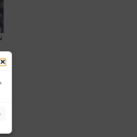
s
7
.
s