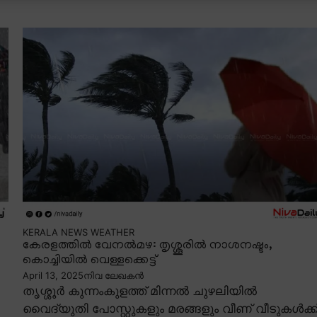
KERALA NEWS
WEATHER
കേരളത്തിൽ വേനൽമഴ: തൃശ്ശൂരിൽ നാശനഷ്ടം,
കൊച്ചിയിൽ വെള്ളക്കെട്ട്
April 13, 2025
നിവ ലേഖകൻ
തൃശ്ശൂർ കുന്നംകുളത്ത് മിന്നൽ ചുഴലിയിൽ
വൈദ്യുതി പോസ്റ്റുകളും മരങ്ങളും വീണ് വീടുകൾക്ക