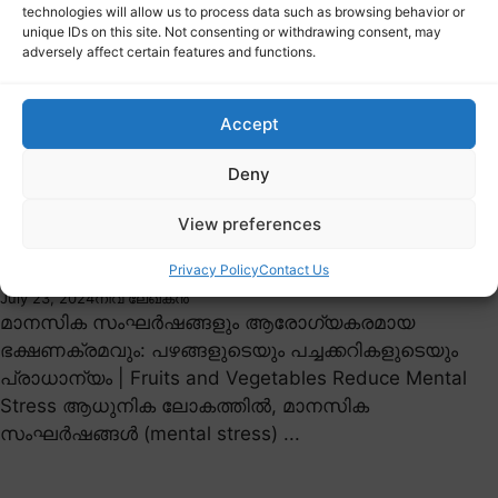
technologies will allow us to process data such as browsing behavior or
unique IDs on this site. Not consenting or withdrawing consent, may
adversely affect certain features and functions.
Accept
Deny
View preferences
LIFESTYLE
മാനസിക സമ്മർദ്ദം കുറയ്ക്കാൻ പഴങ്ങളും പച്ചക്കറികളും:
Privacy Policy
Contact Us
പുതിയ പഠനം
July 23, 2024
നിവ ലേഖകൻ
മാനസിക സംഘർഷങ്ങളും ആരോഗ്യകരമായ
ഭക്ഷണക്രമവും: പഴങ്ങളുടെയും പച്ചക്കറികളുടെയും
പ്രാധാന്യം | Fruits and Vegetables Reduce Mental
Stress ആധുനിക ലോകത്തിൽ, മാനസിക
സംഘർഷങ്ങൾ (mental stress) ...