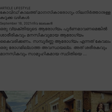
ARTICLE
LIFESTYLE
കോവിഡ് കാലത്ത് മാനസികാരോഗ്യം നിലനിർത്താനുള്ള
കുറുക്കു വഴികൾ
September 18, 2021
നിവ ലേഖകൻ
ഒരു വ്യക്തിയുടെ ആരോഗ്യം പൂർണമാവണമെങ്കിൽ
ശാരീരികവും മനസികവുമായ ആരോഗ്യം
കൈവരിക്കണം. സമ്പൂർണ്ണ ആരോഗ്യം എന്നത് കേവലം
ഒരു രോഗമില്ലാത്ത അവസ്ഥയല്ല. അത് ശരീരകവും
മാനസികവും സാമൂഹികമായ സ്ഥിതിയെ ...