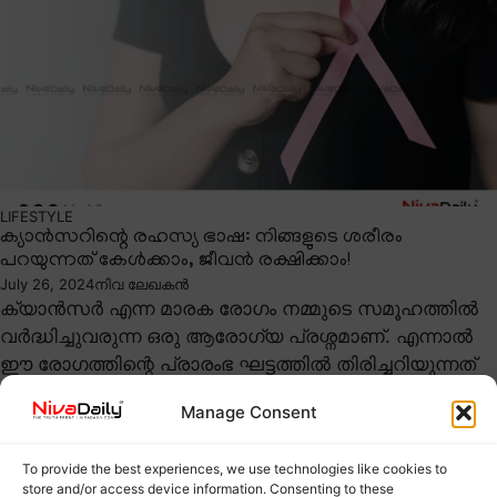
LIFESTYLE
ക്യാൻസറിന്റെ രഹസ്യ ഭാഷ: നിങ്ങളുടെ ശരീരം
പറയുന്നത് കേൾക്കാം, ജീവൻ രക്ഷിക്കാം!
July 26, 2024
നിവ ലേഖകൻ
ക്യാൻസർ എന്ന മാരക രോഗം നമ്മുടെ സമൂഹത്തിൽ
വർദ്ധിച്ചുവരുന്ന ഒരു ആരോഗ്യ പ്രശ്നമാണ്. എന്നാൽ
ഈ രോഗത്തിന്റെ പ്രാരംഭ ഘട്ടത്തിൽ തിരിച്ചറിയുന്നത്
(Early Cancer Symptoms) പലപ്പോഴും ...
Manage Consent
To provide the best experiences, we use technologies like cookies to
store and/or access device information. Consenting to these