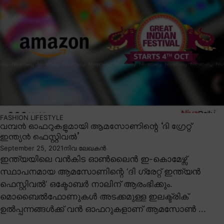
FASHION
LIFESTYLE
വമ്പൻ ഓഫറുകളുമായി ആമസോണിന്റെ ‘ദി ഗ്രേറ്റ്
ഇന്ത്യൻ ഫെസ്റ്റിവൽ’
September 25, 2021
നിവ ലേഖകൻ
ഇന്ത്യയിലെ വൻകിട ഓൺലൈൻ ഇ-കൊമേഴ്സ്
സ്ഥാപനമായ ആമസോണിന്റെ ‘ദി ഗ്രേറ്റ് ഇന്ത്യൻ
ഫെസ്റ്റിവൽ’ ഒക്ടോബർ നാലിന് ആരംഭിക്കും.
മൊബൈൽഫോണുകൾ അടക്കമുള്ള ഇലക്ട്രിക്
ഉൽപ്പന്നങ്ങൾക്ക് വൻ ഓഫറുകളാണ് ആമസോൺ ...