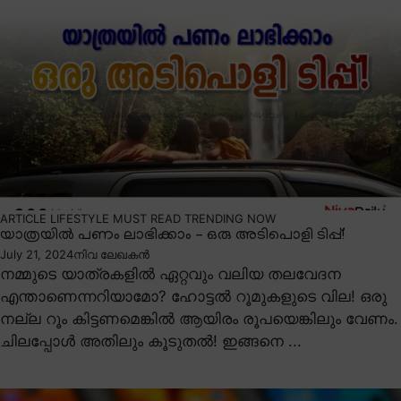
ARTICLE
LIFESTYLE
MUST READ
TRENDING NOW
യാത്രയിൽ പണം ലാഭിക്കാം – ഒരു അടിപൊളി ടിപ്പ്!
July 21, 2024
നിവ ലേഖകൻ
നമ്മുടെ യാത്രകളിൽ ഏറ്റവും വലിയ തലവേദന
എന്താണെന്നറിയാമോ? ഹോട്ടൽ റൂമുകളുടെ വില! ഒരു
നല്ല റൂം കിട്ടണമെങ്കിൽ ആയിരം രൂപയെങ്കിലും വേണം.
ചിലപ്പോൾ അതിലും കൂടുതൽ! ഇങ്ങനെ ...