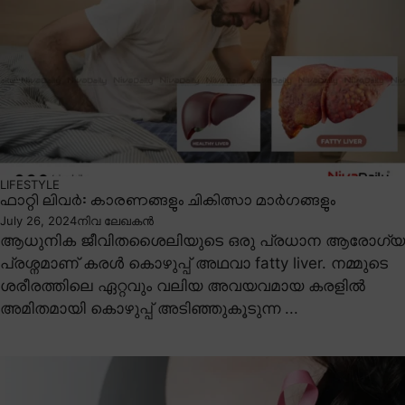
LIFESTYLE
ഫാറ്റി ലിവർ: കാരണങ്ങളും ചികിത്സാ മാർഗങ്ങളും
July 26, 2024
നിവ ലേഖകൻ
ആധുനിക ജീവിതശൈലിയുടെ ഒരു പ്രധാന ആരോഗ്യ
പ്രശ്നമാണ് കരൾ കൊഴുപ്പ് അഥവാ fatty liver. നമ്മുടെ
ശരീരത്തിലെ ഏറ്റവും വലിയ അവയവമായ കരളിൽ
അമിതമായി കൊഴുപ്പ് അടിഞ്ഞുകൂടുന്ന ...