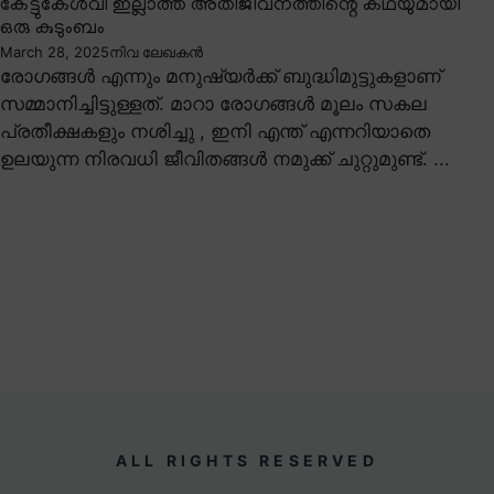
കേട്ടുകേൾവി ഇല്ലാത്ത അതിജീവനത്തിന്റെ കഥയുമായി
ഒരു കുടുംബം
March 28, 2025
നിവ ലേഖകൻ
രോഗങ്ങൾ എന്നും മനുഷ്യർക്ക് ബുദ്ധിമുട്ടുകളാണ്
സമ്മാനിച്ചിട്ടുള്ളത്. മാറാ രോഗങ്ങൾ മൂലം സകല
പ്രതീക്ഷകളും നശിച്ചു , ഇനി എന്ത് എന്നറിയാതെ
ഉലയുന്ന നിരവധി ജീവിതങ്ങൾ നമുക്ക് ചുറ്റുമുണ്ട്. ...
ALL RIGHTS RESERVED