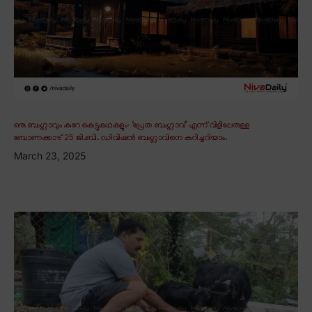
ഒരു ബംഗ്ലാവും കുറേ കെട്ടുകഥകളും∙ ‘പ്രേത ബംഗ്ലാവ്’ എന്ന് വിളിപ്പേരുള്ള
ബോണക്കാട് 25 ജി.ബി. ഡിവിഷൻ ബംഗ്ലാവിനെ കുറിച്ചറിയാം.
March 23, 2025