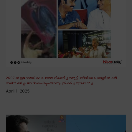
2007 ൽ ഗുജറാത്ത് കലാപത്തെ വിമർശിച്ച മമ്മൂട്ടി; സിനിമാ പോസ്റ്ററിൽ കരി
ഓയിൽ ഒഴിച്ചും അധിക്ഷേപിച്ചും അന്ന് പ്രതികരിച്ച യുവ മോർച്ച
April 1, 2025