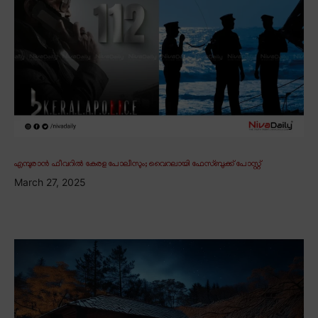
എമ്പുരാൻ ഫീവറിൽ കേരള പോലീസും; വൈറലായി ഫേസ്ബുക്ക് പോസ്റ്റ്
March 27, 2025