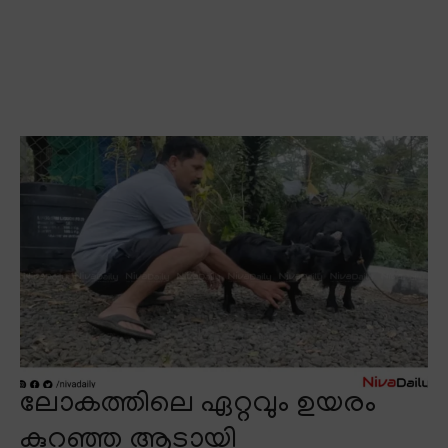
ലോകത്തിലെ ഏറ്റവും ഉയരം
കുറഞ്ഞ ആടായി