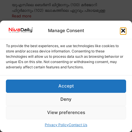
യുഎസിലെ ബെർണി ലിറ്റ്മാനും (100) മർജോറി
ഫിറ്റർമാനും (102) ലോകത്തിലെ ഏറ്റവും പ്രായമുള്ള
Read more
Manage Consent
അയോധ്യയിൽ റെക്കോർഡ് ലക്ഷ്യമിട്ട്
ദീപാവലി ആഘോഷം; 25 ലക്ഷം ദീപങ്ങൾ
To provide the best experiences, we use technologies like cookies to
തെളിയും
store and/or access device information. Consenting to these
technologies will allow us to process data such as browsing behavior or
unique IDs on this site. Not consenting or withdrawing consent, may
adversely affect certain features and functions.
Accept
Deny
View preferences
Privacy Policy
Contact Us
രാമക്ഷേത്ര നിർമാണത്തിന് ശേഷമുള്ള ആദ്യ
ദീപാവലിക്ക് അയോധ്യ ഒരുങ്ങി. 25 ലക്ഷം ദീപങ്ങൾ
Read