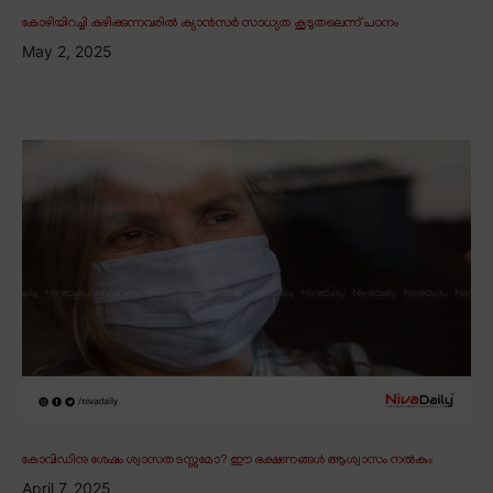
കോഴിയിറച്ചി കഴിക്കുന്നവരിൽ ക്യാൻസർ സാധ്യത കൂടുതലെന്ന് പഠനം
May 2, 2025
കോവിഡിനു ശേഷം ശ്വാസതടസ്സമോ? ഈ ഭക്ഷണങ്ങൾ ആശ്വാസം നൽകും
April 7, 2025