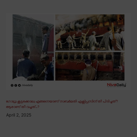
ഗോധ്ര കൂട്ടക്കൊല; എങ്ങനെയാണ് സബർമതി എക്സ്പ്രസിന് തീ പിടിച്ചത്?
ആരാണ് തീ വച്ചത്..?
April 2, 2025