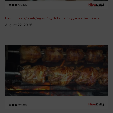
Facebook ചാറ്റ് ഡിലീറ്റ് ആയോ? എങ്കിലിതാ തിരിച്ചെടുക്കാൻ ചില വഴികൾ!
August 22, 2025