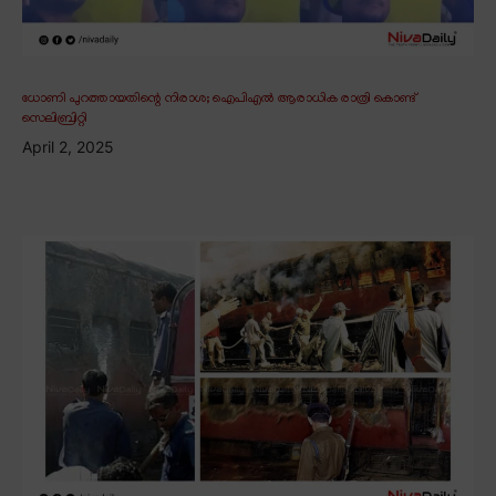
ധോണി പുറത്തായതിന്റെ നിരാശ; ഐപിഎൽ ആരാധിക രാത്രി കൊണ്ട്
സെലിബ്രിറ്റി
April 2, 2025