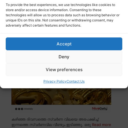
To provide the best experiences, we use technologies like cookies to
store and/or access device information. Consenting to these
technologies will allow us to process data such as browsing behavior or
ബെംഗളൂരു : ബിഹാർ സ്വദേശിയെ മകളുടെ
unique IDs on this site. Not consenting or withdrawing consent, may
സഹപാഠികൾ വീട്ടിൽ കയറി വെട്ടിക്കൊന്നു. പിതാവിൽ
adversely affect certain features and functions.
Read more
Accept
സ്വര്ണവിലയിൽ വീണ്ടും ഇടിവ്
Deny
View preferences
Privacy Policy
Contact Us
കഴിഞ്ഞ ദിവസത്തെ സ്വർണ വിലയെ അപേക്ഷിച്ച്
ഇന്നത്തെ സ്വർണവില വീണ്ടും ഇടിഞ്ഞു. ഒരു
Read more