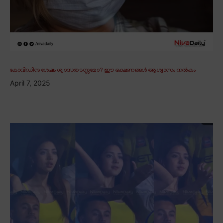
കോവിഡിനു ശേഷം ശ്വാസതടസ്സമോ? ഈ ഭക്ഷണങ്ങൾ ആശ്വാസം നൽകും
April 7, 2025