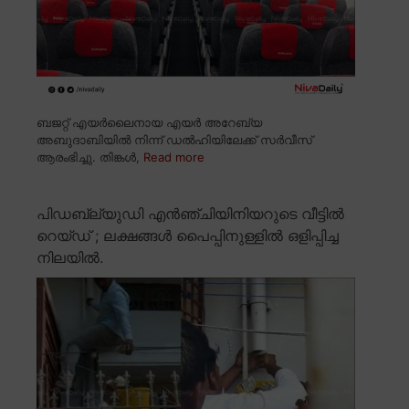
ബജറ്റ് എയർലൈനായ എയർ അറേബ്യ
അബുദാബിയിൽ നിന്ന് ഡൽഹിയിലേക്ക് സർവീസ്
ആരംഭിച്ചു. തിങ്കൾ,
Read more
പിഡബ്ല്യുഡി എൻഞ്ചിയിനിയറുടെ വീട്ടിൽ
റെയ്ഡ് ; ലക്ഷങ്ങൾ പൈപ്പിനുള്ളിൽ ഒളിപ്പിച്ച
നിലയിൽ.