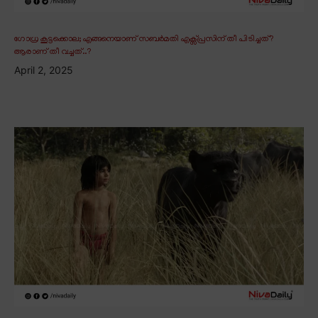
ഗോധ്ര കൂട്ടക്കൊല; എങ്ങനെയാണ് സബർമതി എക്സ്പ്രസിന് തീ പിടിച്ചത്?
ആരാണ് തീ വച്ചത്..?
April 2, 2025