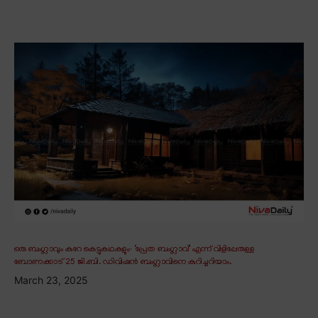
ഒരു ബംഗ്ലാവും കുറേ കെട്ടുകഥകളും∙ ‘പ്രേത ബംഗ്ലാവ്’ എന്ന് വിളിപ്പേരുള്ള
ബോണക്കാട് 25 ജി.ബി. ഡിവിഷൻ ബംഗ്ലാവിനെ കുറിച്ചറിയാം.
March 23, 2025