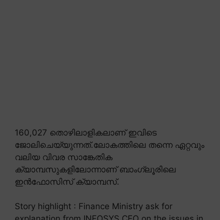
160,027 തൊഴിലാളികലാണ് ഇവിടെ
ജോലിചെയ്യുന്നത്.ലോകത്തിലെ തന്നെ ഏറ്റവും
വലിയ വിവര സാങ്കേതിക
ക്യാമ്പസുകളിലോന്നാണ് ബാംഗ്ലൂരിലെ
ഇൻഫോസിസ് ക്യാമ്പസ്.
Story highlight : Finance Ministry ask for
explanation from INFOSYS CEO on the issues in