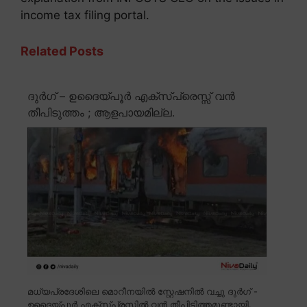
income tax filing portal.
Related Posts
ദുർഗ് – ഉദൈയ്പൂർ എക്സ്പ്രെസ്സ് വൻ
തീപിടുത്തം ; ആളപായമില്ല.
മധ്യപ്രദേശിലെ മൊറീനയിൽ സ്റ്റേഷനിൽ വച്ചു ദുർഗ് -
ഉദൈയ്പൂർ എക്സ്പ്രസിൽ വൻ തീപിടിത്തമുണ്ടായി.