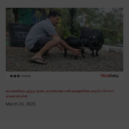
ലോകത്തിലെ ഏറ്റവും ഉയരം കുറഞ്ഞ ആടായി കേരളത്തിലെ കറുമ്പി ഗിന്നസ്
റെക്കോർഡിൽ
March 23, 2025