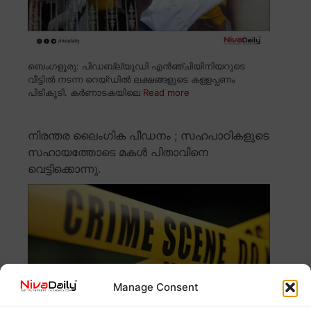
ബെംഗളൂരു: പിഡബ്ല്യുഡി എൻഞ്ചിയിനിയറുടെ
വീട്ടിൽ നടന്ന റെയ്ഡിൽ ലക്ഷങ്ങളുടെ കള്ളപ്പണം
പിടികൂടി. കർണാടകയിലെ
Read more
നിരന്തര ലൈംഗിക പീഡനം ; സഹപാഠികളുടെ
സഹായത്തോടെ മകൾ പിതാവിനെ
വെട്ടിക്കൊന്നു.
Manage Consent