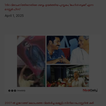
‘നിറ വിവേചന’ത്തിനെതിരെ ശബ്ദം ഉയർത്തിയ പുസ്തകം; ‘ജംഗിൾ ബുക്ക്’ എന്ന
മാസ്റ്റർ പീസ്
April 1, 2025
2007 ൽ ഗുജറാത്ത് കലാപത്തെ വിമർശിച്ച മമ്മൂട്ടി; സിനിമാ പോസ്റ്ററിൽ കരി