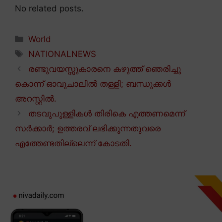
No related posts.
Categories
World
Tags
NATIONALNEWS
രണ്ടുവയസ്സുകാരനെ കഴുത്ത് ഞെരിച്ചു
കൊന്ന് ഓവുചാലിൽ തള്ളി; ബന്ധുക്കൾ
അറസ്റ്റിൽ.
തടവുപുള്ളികൾ തിരികെ എത്തണമെന്ന്
സർക്കാർ; ഉത്തരവ് ലഭിക്കുന്നതുവരെ
എത്തേണ്ടതില്ലെന്ന് കോടതി.