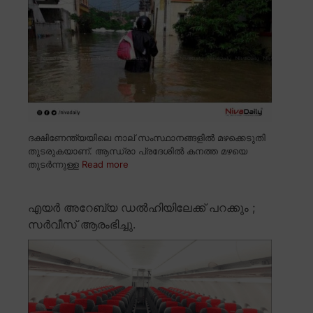
ദക്ഷിണേന്ത്യയിലെ നാല് സംസ്ഥാനങ്ങളിൽ മഴക്കെടുതി
തുടരുകയാണ്. ആന്ധ്രാ പ്രദേശിൽ കനത്ത മഴയെ
തുടർന്നുള്ള
Read more
എയർ അറേബ്യ ഡൽഹിയിലേക്ക് പറക്കും ;
സർവീസ് ആരംഭിച്ചു.