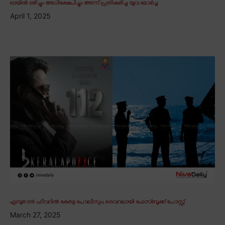
ഓയിൽ ഒഴിച്ചും അധിക്ഷേപിച്ചും അന്ന് പ്രതികരിച്ച യുവ മോർച്ച
April 1, 2025
എമ്പുരാൻ ഫീവറിൽ കേരള പോലീസും; വൈറലായി ഫേസ്ബുക്ക് പോസ്റ്റ്
March 27, 2025