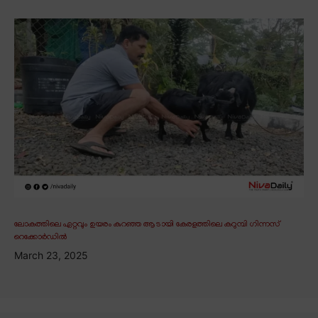
ലോകത്തിലെ ഏറ്റവും ഉയരം കുറഞ്ഞ ആടായി കേരളത്തിലെ കറുമ്പി ഗിന്നസ്
റെക്കോർഡിൽ
March 23, 2025