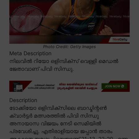
Photo Credit: Getty Images
Meta Description
നിലവിൽ റിയോ ഒളിമ്പിക്സ് വെള്ളി മെഡൽ
ജേതാവാണ് പിവി സിന്ധു.
Description
ടോക്കിയോ ഒളിമ്പിക്സിലെ ബാഡ്മിന്റൺ
ക്വാർട്ടർ മത്സരത്തിൽ പിവി സിന്ധു
അനായാസ വിജയം നേടി സെമിയിൽ
പ്രവേശിച്ചു. എതിരാളിയായ ജപ്പാൻ താരം