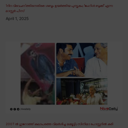
‘നിറ വിവേചന’ത്തിനെതിരെ ശബ്ദം ഉയർത്തിയ പുസ്തകം; ‘ജംഗിൾ ബുക്ക്’ എന്ന
മാസ്റ്റർ പീസ്
April 1, 2025
2007 ൽ ഗുജറാത്ത് കലാപത്തെ വിമർശിച്ച മമ്മൂട്ടി; സിനിമാ പോസ്റ്ററിൽ കരി