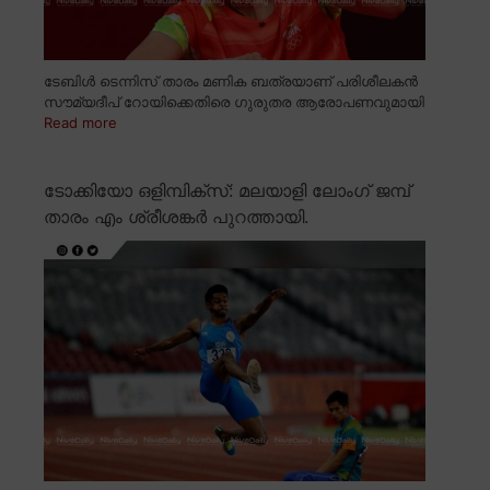
ടേബിൾ ടെന്നിസ് താരം മണിക ബത്രയാണ് പരിശീലകൻ
സൗമ്യദീപ് റോയിക്കെതിരെ ഗുരുതര ആരോപണവുമായി
Read more
ടോക്കിയോ ഒളിമ്പിക്സ്: മലയാളി ലോംഗ് ജമ്പ്
താരം എം ശ്രീശങ്കർ പുറത്തായി.