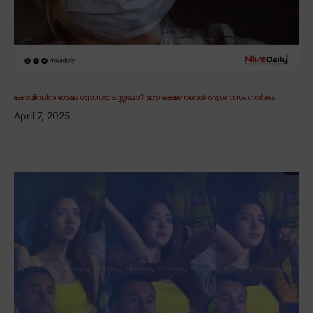
കോവിഡിനു ശേഷം ശ്വാസതടസ്സമോ? ഈ ഭക്ഷണങ്ങൾ ആശ്വാസം നൽകും
April 7, 2025