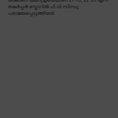
അകാനെ യമഗുച്ചിയെയാണ് 21-13, 22-20 എന്ന
തകർപ്പൻ സ്കോറിൽ പി.വി സിന്ധു
പരാജയപ്പെടുത്തിയത്.