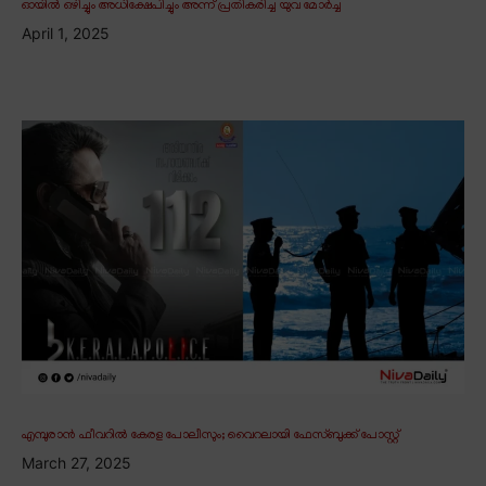
ഓയിൽ ഒഴിച്ചും അധിക്ഷേപിച്ചും അന്ന് പ്രതികരിച്ച യുവ മോർച്ച
April 1, 2025
എമ്പുരാൻ ഫീവറിൽ കേരള പോലീസും; വൈറലായി ഫേസ്ബുക്ക് പോസ്റ്റ്
March 27, 2025