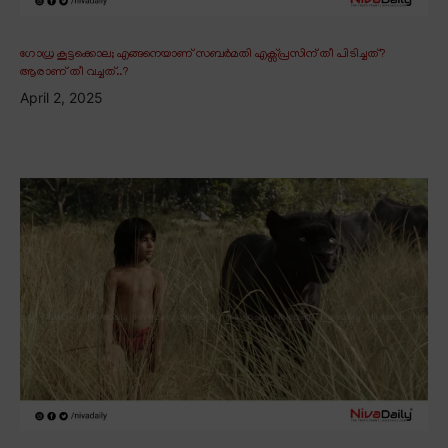
ഗോധ്ര കൂട്ടക്കൊല; എങ്ങനെയാണ് സബർമതി എക്സ്പ്രസിന് തീ പിടിച്ചത്?
ആരാണ് തീ വച്ചത്..?
April 2, 2025