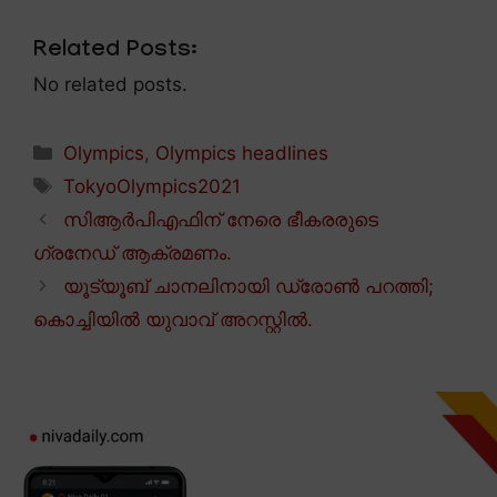
Related Posts:
No related posts.
Categories
Olympics
,
Olympics headlines
Tags
TokyoOlympics2021
സിആർപിഎഫിന് നേരെ ഭീകരരുടെ
ഗ്രനേഡ് ആക്രമണം.
യൂട്യൂബ് ചാനലിനായി ഡ്രോൺ പറത്തി;
കൊച്ചിയിൽ യുവാവ് അറസ്റ്റിൽ.