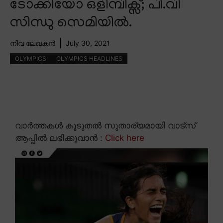
ടോക്കിയോ ഒളിമ്പിക്സ്; പി.വി
സിന്ധു സെമിയിൽ.
നിവ ലേഖകൻ
July 30, 2021
OLYMPICS
OLYMPICS HEADLINES
വാർത്തകൾ കൂടുതൽ സുതാര്യമായി വാട്സ്
ആപ്പിൽ ലഭിക്കുവാൻ :
Click here