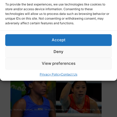
To provide the best experiences, we use technologies like cookies to
store and/or access device information. Consenting to these
technologies will allow us to process data such as browsing behavior or
unique IDs on this site. Not consenting or withdrawing consent, may
adversely affect certain features and functions.
photo Credit: Getty imgaes റഷ്യയുടെ സീനിയ
പെറോവയെ കീഴടക്കിയാണ് വനിതാ വ്യക്തിഗത
Read
more
Accept
ബോക്സിങ് റിങ്ങിൽ അമ്മമാർ
Deny
കൊമ്പുകോർക്കുന്നു.
View preferences
Privacy Policy
Contact Us