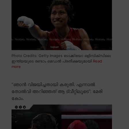
Photo Credits: Getty Images ടോക്കിയോ ഒളിമ്പിക്സിലെ
ഇന്ത്യയുടെ രണ്ടാം മെഡൽ പ്രതീക്ഷയുമായി
Read
more
“ഞാൻ വിജയിച്ചതായി കരുതി. എന്നാൽ
തോൽവി അറിഞ്ഞത് ആ ട്വീറ്റിലൂടെ”: മേരി
കോം.