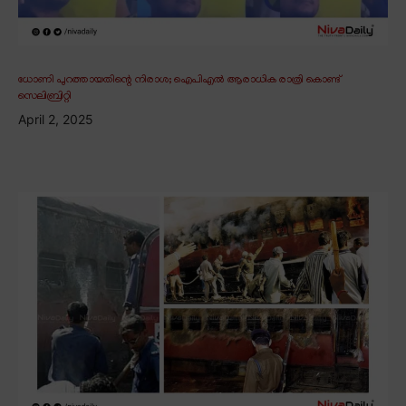
ധോണി പുറത്തായതിന്റെ നിരാശ; ഐപിഎൽ ആരാധിക രാത്രി കൊണ്ട്
സെലിബ്രിറ്റി
April 2, 2025