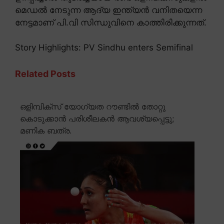
മെഡൽ നേടുന്ന ആദ്യ ഇന്ത്യൻ വനിതയെന്ന
നേട്ടമാണ് പി.വി സിന്ധുവിനെ കാത്തിരിക്കുന്നത്.
Story Highlights: PV Sindhu enters Semifinal
Related Posts
ഒളിമ്പിക്സ് യോഗ്യത റൗണ്ടിൽ തോറ്റു
കൊടുക്കാൻ പരിശീലകൻ ആവശ്യപ്പെട്ടു;
മണിക ബത്ര.