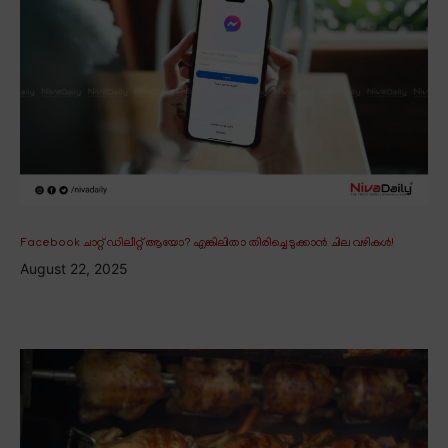
Facebook ചാറ്റ് ഡിലീറ്റ് ആയോ? എങ്കിലിതാ തിരിച്ചെടുക്കാൻ ചില വഴികൾ!
August 22, 2025