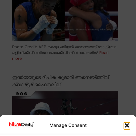
Photo Credit: AFP കൊളംബിയൻ താരത്തോട് ടോക്യോ
ഒളിമ്പിക്സ് വനിതാ ബോക്സിംഗ് വിഭാഗത്തിൽ
Read
more
ഇന്ത്യയുടെ ദീപിക കുമാരി അമ്പെയ്ത്തില്
ക്വാര്ട്ടര് ഫൈനലില്.
Manage Consent