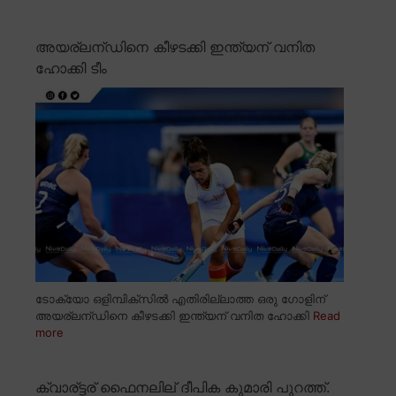
അയര്ലന്ഡിനെ കീഴടക്കി ഇന്ത്യന് വനിത
ഹോക്കി ടീം
ടോക്യോ ഒളിമ്പിക്സിൽ എതിരില്ലാത്ത ഒരു ഗോളിന്
അയര്ലന്ഡിനെ കീഴടക്കി ഇന്ത്യന് വനിത ഹോക്കി
Read
more
ക്വാര്ട്ടര് ഫൈനലില് ദീപിക കുമാരി പുറത്ത്.