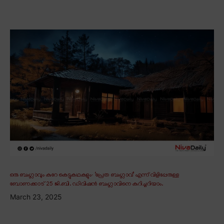
ഒരു ബംഗ്ലാവും കുറേ കെട്ടുകഥകളും∙ ‘പ്രേത ബംഗ്ലാവ്’ എന്ന് വിളിപ്പേരുള്ള
ബോണക്കാട് 25 ജി.ബി. ഡിവിഷൻ ബംഗ്ലാവിനെ കുറിച്ചറിയാം.
March 23, 2025