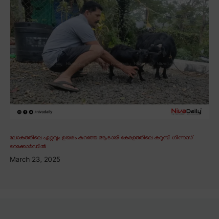
ലോകത്തിലെ ഏറ്റവും ഉയരം കുറഞ്ഞ ആടായി കേരളത്തിലെ കറുമ്പി ഗിന്നസ്
റെക്കോർഡിൽ
March 23, 2025