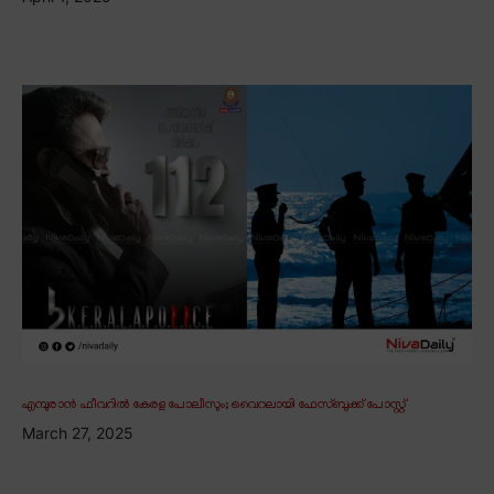
എമ്പുരാൻ ഫീവറിൽ കേരള പോലീസും; വൈറലായി ഫേസ്ബുക്ക് പോസ്റ്റ്
March 27, 2025