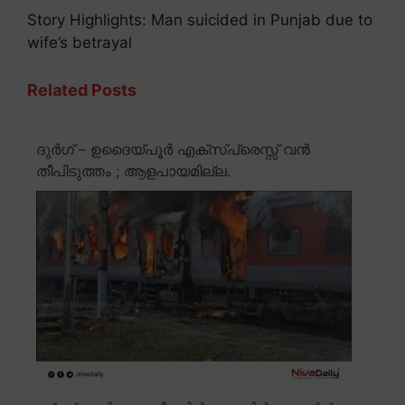
Story Highlights: Man suicided in Punjab due to
wife’s betrayal
Related Posts
ദുർഗ് – ഉദൈയ്പൂർ എക്സ്പ്രെസ്സ് വൻ
തീപിടുത്തം ; ആളപായമില്ല.