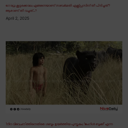
ഗോധ്ര കൂട്ടക്കൊല; എങ്ങനെയാണ് സബർമതി എക്സ്പ്രസിന് തീ പിടിച്ചത്?
ആരാണ് തീ വച്ചത്..?
April 2, 2025
‘നിറ വിവേചന’ത്തിനെതിരെ ശബ്ദം ഉയർത്തിയ പുസ്തകം; ‘ജംഗിൾ ബുക്ക്’ എന്ന