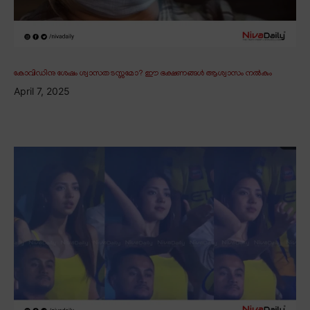
കോവിഡിനു ശേഷം ശ്വാസതടസ്സമോ? ഈ ഭക്ഷണങ്ങൾ ആശ്വാസം നൽകും
April 7, 2025