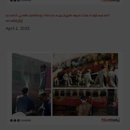
ധോണി പുറത്തായതിന്റെ നിരാശ; ഐപിഎൽ ആരാധിക രാത്രി കൊണ്ട്
സെലിബ്രിറ്റി
April 2, 2025