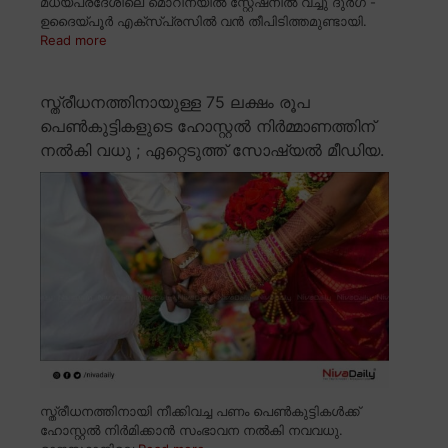
മധ്യപ്രദേശിലെ മൊറീനയിൽ സ്റ്റേഷനിൽ വച്ചു ദുർഗ് -
ഉദൈയ്പൂർ എക്സ്പ്രസിൽ വൻ തീപിടിത്തമുണ്ടായി.
Read more
സ്ത്രീധനത്തിനായുള്ള 75 ലക്ഷം രൂപ
പെൺകുട്ടികളുടെ ഹോസ്റ്റൽ നിർമ്മാണത്തിന്
നൽകി വധു ; ഏറ്റെടുത്ത് സോഷ്യൽ മീഡിയ.
സ്ത്രീധനത്തിനായി നീക്കിവച്ച പണം പെൺകുട്ടികൾക്ക്
ഹോസ്റ്റൽ നിർമിക്കാൻ സംഭാവന നൽകി നവവധു.