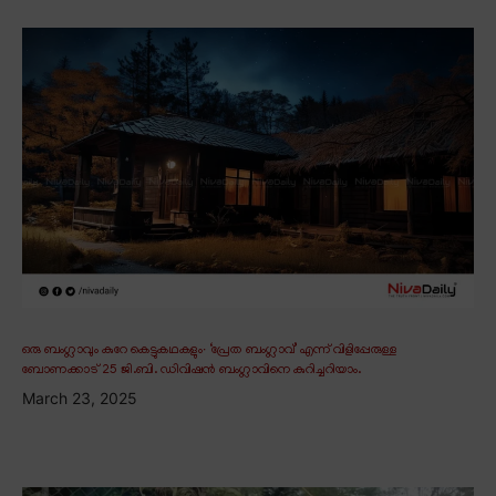
ഒരു ബംഗ്ലാവും കുറേ കെട്ടുകഥകളും∙ ‘പ്രേത ബംഗ്ലാവ്’ എന്ന് വിളിപ്പേരുള്ള
ബോണക്കാട് 25 ജി.ബി. ഡിവിഷൻ ബംഗ്ലാവിനെ കുറിച്ചറിയാം.
March 23, 2025