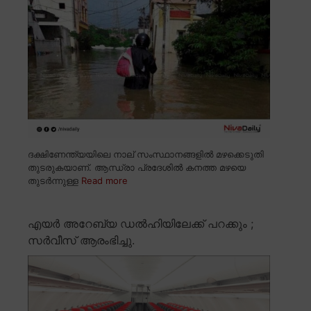
ദക്ഷിണേന്ത്യയിലെ നാല് സംസ്ഥാനങ്ങളിൽ മഴക്കെടുതി
തുടരുകയാണ്. ആന്ധ്രാ പ്രദേശിൽ കനത്ത മഴയെ
തുടർന്നുള്ള
Read more
എയർ അറേബ്യ ഡൽഹിയിലേക്ക് പറക്കും ;
സർവീസ് ആരംഭിച്ചു.