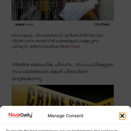
ബെംഗളൂരു: പിഡബ്ല്യുഡി എൻഞ്ചിയിനിയറുടെ
വീട്ടിൽ നടന്ന റെയ്ഡിൽ ലക്ഷങ്ങളുടെ കള്ളപ്പണം
പിടികൂടി. കർണാടകയിലെ
Read more
നിരന്തര ലൈംഗിക പീഡനം ; സഹപാഠികളുടെ
സഹായത്തോടെ മകൾ പിതാവിനെ
വെട്ടിക്കൊന്നു.
Manage Consent
To provide the best experiences, we use technologies like cookies to