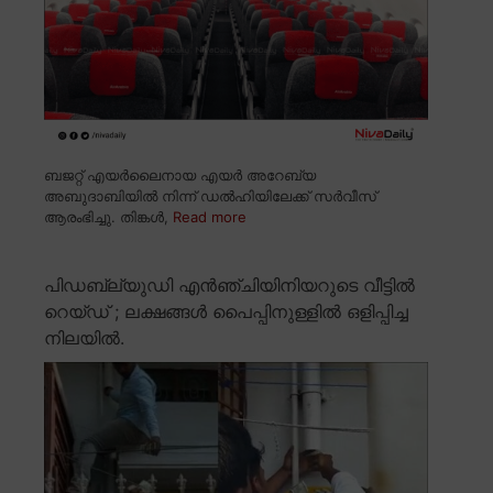
ബജറ്റ് എയർലൈനായ എയർ അറേബ്യ
അബുദാബിയിൽ നിന്ന് ഡൽഹിയിലേക്ക് സർവീസ്
ആരംഭിച്ചു. തിങ്കൾ,
Read more
പിഡബ്ല്യുഡി എൻഞ്ചിയിനിയറുടെ വീട്ടിൽ
റെയ്ഡ് ; ലക്ഷങ്ങൾ പൈപ്പിനുള്ളിൽ ഒളിപ്പിച്ച
നിലയിൽ.