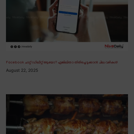
Facebook ചാറ്റ് ഡിലീറ്റ് ആയോ? എങ്കിലിതാ തിരിച്ചെടുക്കാൻ ചില വഴികൾ!
August 22, 2025