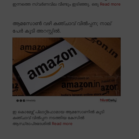
ഇന്നത്തെ സ്വർണവില വീണ്ടും ഇടിഞ്ഞു. ഒരു
Read more
ആമസോൺ വഴി കഞ്ചാവ് വിൽപ്പന; നാല്
പേർ കൂടി അറസ്റ്റിൽ.
ഇ കൊമേഴ്സ് പ്ലാറ്റ്ഫോമായ ആമസോണിൽ കൂടി
കഞ്ചാവ് വിൽപ്പന നടത്തിയ കേസിൽ
ആന്ധ്രാപ്രദേശിൽ
Read more