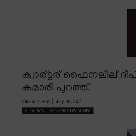
ക്വാര്ട്ടര് ഫൈനലില് ദീ
കുമാരി പുറത്ത്.
നിവ ലേഖകൻ
July 30, 2021
OLYMPICS
OLYMPICS HEADLINES