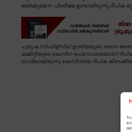
ജയിക്കുമെന്ന പ്രതീക്ഷ ഉണ്ടായിരുന്നു.ദീപിക മൂന
പുരുഷ സിംഗിള്സില് ഇന്ത്യയുടെ തന്നെ അതാനു 
കമ്മിറ്റിയുടെ കെസീന പെറോവയെയാണ് ദീപിക കുമാര
ഓഫിലായിരുന്നു കെസീനയെ ദീപിക കീഴടക്കിയ
To 
acc
dat