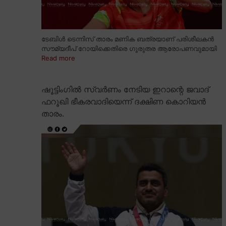
ടേബിൾ ടെന്നിസ് താരം മണിക ബത്രയാണ് പരിശീലകൻ
സൗമ്യദീപ് റോയിക്കെതിരെ ഗുരുതര ആരോപണവുമായി
Read more
ഷൂട്ടിംഗിൽ സ്വർണം നേടിയ ഇറാന്റെ ജവാദ്
ഫറൂഖി ഭീകരവാദിയെന്ന് ദക്ഷിണ കൊറിയൻ
താരം.