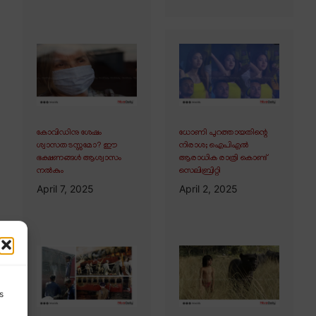
കോവിഡിനു ശേഷം
ധോണി പുറത്തായതിന്റെ
ശ്വാസതടസ്സമോ? ഈ
നിരാശ; ഐപിഎൽ
ഭക്ഷണങ്ങൾ ആശ്വാസം
ആരാധിക രാത്രി കൊണ്ട്
നൽകും
സെലിബ്രിറ്റി
April 7, 2025
April 2, 2025
s