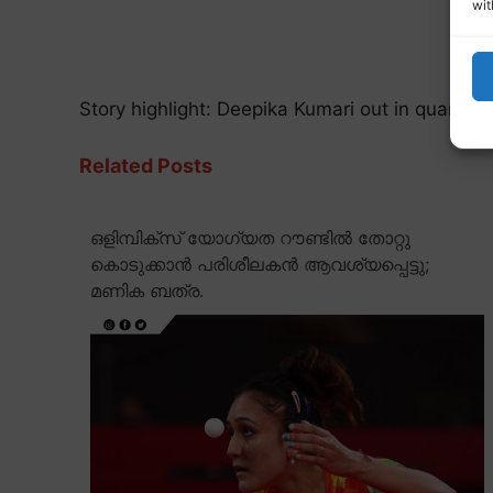
wit
Story highlight: Deepika Kumari out in quarter f
Related Posts
ഒളിമ്പിക്സ് യോഗ്യത റൗണ്ടിൽ തോറ്റു
കൊടുക്കാൻ പരിശീലകൻ ആവശ്യപ്പെട്ടു;
മണിക ബത്ര.