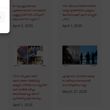
ഗോധ്ര കൂട്ടക്കൊല;
‘നിറ വിവേചന’ത്തിനെതിരെ
എങ്ങനെയാണ് സബർമതി
ശബ്ദം ഉയർത്തിയ പുസ്തകം;
എക്സ്പ്രസിന് തീ പിടിച്ചത്?
‘ജംഗിൾ ബുക്ക്’ എന്ന മാസ്റ്റർ
s
ആരാണ് തീ വച്ചത്..?
പീസ്
April 2, 2025
April 1, 2025
2007 ൽ ഗുജറാത്ത്
എമ്പുരാൻ ഫീവറിൽ കേരള
കലാപത്തെ വിമർശിച്ച
പോലീസും; വൈറലായി
മമ്മൂട്ടി; സിനിമാ പോസ്റ്ററിൽ
ഫേസ്ബുക്ക് പോസ്റ്റ്
കരി ഓയിൽ ഒഴിച്ചും
March 27, 2025
അധിക്ഷേപിച്ചും അന്ന്
പ്രതികരിച്ച യുവ മോർച്ച
April 1, 2025