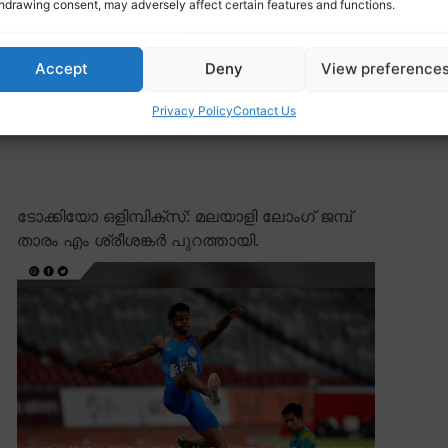
hdrawing consent, may adversely affect certain features and functions.
Accept
Deny
View preference
inals.
Privacy Policy
Contact Us
ടോക്കിയോ ഒളിമ്പിക്സ്: മലയാളി ലോംഗ് ജമ്പ്
താരം എം ശ്രീശങ്കർ പുറത്തായി.