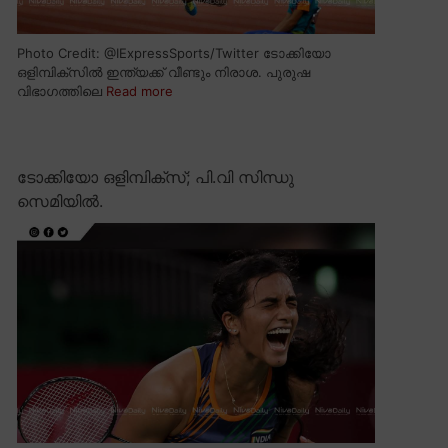
Photo Credit: @IExpressSports/Twitter ടോക്കിയോ
ഒളിമ്പിക്സിൽ ഇന്ത്യക്ക് വീണ്ടും നിരാശ. പുരുഷ
വിഭാഗത്തിലെ
Read more
ടോക്കിയോ ഒളിമ്പിക്സ്; പി.വി സിന്ധു
സെമിയിൽ.