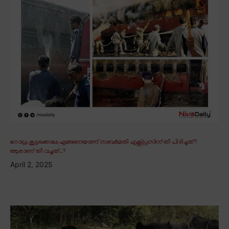
ഗോധ്ര കൂട്ടക്കൊല; എങ്ങനെയാണ് സബർമതി എക്സ്പ്രസിന് തീ പിടിച്ചത്?
ആരാണ് തീ വച്ചത്..?
April 2, 2025