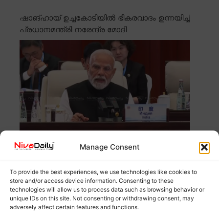
ഷാങ്ഹായ് ഉച്ചകോടിയിൽ ഭീകരവാദം ഉന്നയിച്ച്
പ്രധാനമന്ത്രി നരേന്ദ്ര മോദി
Manage Consent
ഷാങ്ഹായ് ഉച്ചകോടിയിൽ ഭീകരവാദത്തിനെതിരെ
പ്രധാനമന്ത്രി നരേന്ദ്ര മോദി ആഞ്ഞടിച്ചു. ഭീകരവാദം
To provide the best experiences, we use technologies like cookies to
സമാധാനത്തിന് ഏറ്റവും
Read more
store and/or access device information. Consenting to these
technologies will allow us to process data such as browsing behavior or
unique IDs on this site. Not consenting or withdrawing consent, may
ഭീകരതക്കെതിരെ വിട്ടുവീഴ്ചയില്ലാത്ത
adversely affect certain features and functions.
നിലപാട് സ്വീകരിക്കണം; എസ്.സി.ഒ