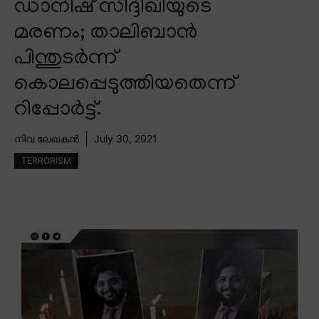
ഡാനിഷ് സിദ്ദിഖിയുടെ
മരണം; താലിബാൻ
പിന്തുടർന്ന്
കൊലപ്പെടുത്തിയതെന്ന്
റിപ്പോർട്ട്.
നിവ ലേഖകൻ
July 30, 2021
TERRORISM