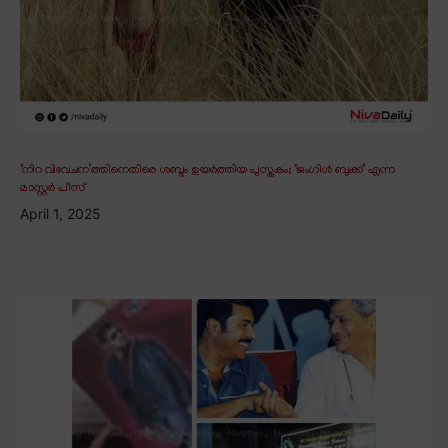
‘നിറ വിവേചന’ത്തിനെതിരെ ശബ്ദം ഉയർത്തിയ പുസ്തകം; ‘ജംഗിൾ ബുക്ക്’ എന്ന
മാസ്റ്റർ പീസ്
April 1, 2025