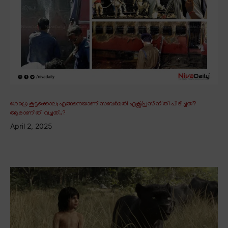
ഗോധ്ര കൂട്ടക്കൊല; എങ്ങനെയാണ് സബർമതി എക്സ്പ്രസിന് തീ പിടിച്ചത്?
ആരാണ് തീ വച്ചത്..?
April 2, 2025