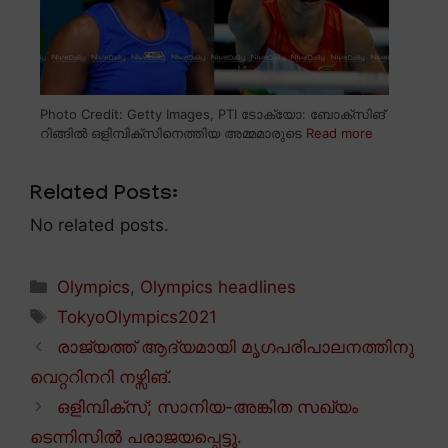
Photo Credit: Getty Images, PTI ടോക്യോ: ബോക്സിങ്
റിങ്ങിൽ ഒളിമ്പിക്സിനെത്തിയ അമ്മമാരുടെ
Read more
Related Posts:
No related posts.
Categories
Olympics
,
Olympics headlines
Tags
TokyoOlympics2021
രാജ്യത്ത് ആദ്യമായി മൃഗപരിപാലനത്തിനു
വെറ്ററിനറി നഴ്സിങ്.
ഒളിമ്പിക്സ്; സാനിയ-അങ്കിത സഖ്യം
ടെന്നിസിൽ പരാജയപ്പെട്ടു.