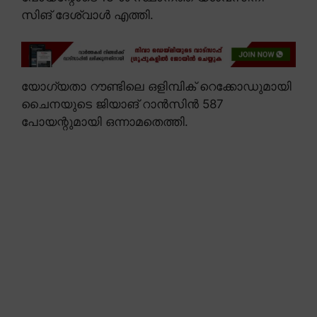
സിങ് ദേശ്വാൾ എത്തി.
യോഗ്യതാ റൗണ്ടിലെ ഒളിമ്പിക് റെക്കോഡുമായി
ചൈനയുടെ ജിയാങ് റാൻസിൻ 587
പോയന്റുമായി ഒന്നാമതെത്തി.