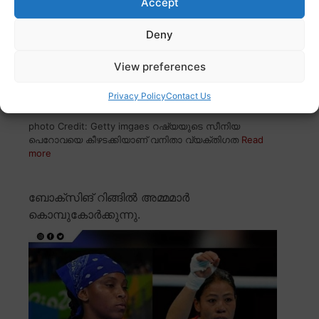
Accept
Deny
View preferences
Privacy Policy
Contact Us
photo Credit: Getty imgaes റഷ്യയുടെ സീനിയ
പെറോവയെ കീഴടക്കിയാണ് വനിതാ വ്യക്തിഗത
Read
more
ബോക്സിങ് റിങ്ങിൽ അമ്മമാർ
കൊമ്പുകോർക്കുന്നു.