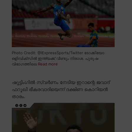
Photo Credit: @IExpressSports/Twitter ടോക്കിയോ
ഒളിമ്പിക്സിൽ ഇന്ത്യക്ക് വീണ്ടും നിരാശ. പുരുഷ
വിഭാഗത്തിലെ
Read more
ഷൂട്ടിംഗിൽ സ്വർണം നേടിയ ഇറാന്റെ ജവാദ്
ഫറൂഖി ഭീകരവാദിയെന്ന് ദക്ഷിണ കൊറിയൻ
താരം.