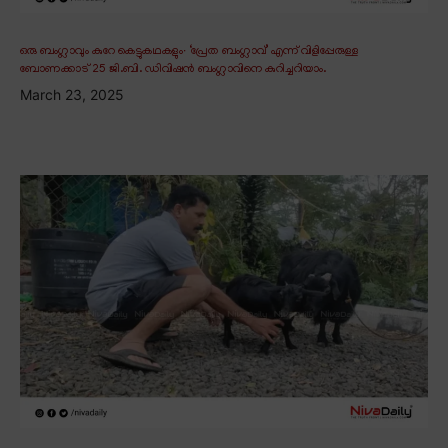
ഒരു ബംഗ്ലാവും കുറേ കെട്ടുകഥകളും∙ ‘പ്രേത ബംഗ്ലാവ്’ എന്ന് വിളിപ്പേരുള്ള
ബോണക്കാട് 25 ജി.ബി. ഡിവിഷൻ ബംഗ്ലാവിനെ കുറിച്ചറിയാം.
March 23, 2025