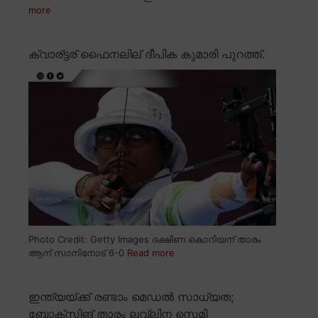
more
ക്വാര്ട്ടര് ഫൈനലില് ദീപിക കുമാരി പുറത്ത്.
Photo Credit: Getty Images ദക്ഷിണ കൊറിയന് താരം
ആന് സാനിനോട് 6-0
Read more
ഇന്ത്യയ്ക്ക് രണ്ടാം മെഡൽ സാധ്യത;
ബോക്സിങ് താരം ലവ്ലിന സെമി