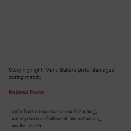
Story highlight: Manu Baker’s pistol damaged
during match.
Related Posts
ഒളിമ്പിക്സ് യോഗ്യത റൗണ്ടിൽ തോറ്റു
കൊടുക്കാൻ പരിശീലകൻ ആവശ്യപ്പെട്ടു;
മണിക ബത്ര.