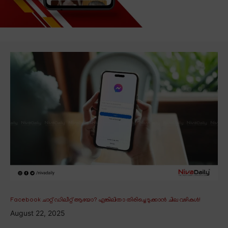
Facebook ചാറ്റ് ഡിലീറ്റ് ആയോ? എങ്കിലിതാ തിരിച്ചെടുക്കാൻ ചില വഴികൾ!
August 22, 2025