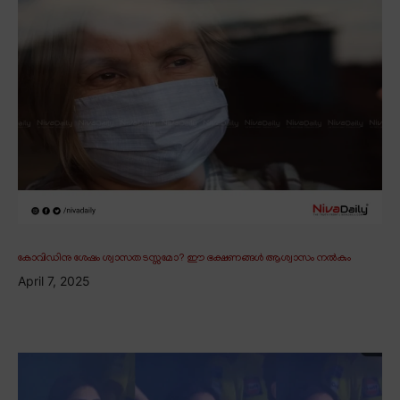
കോവിഡിനു ശേഷം ശ്വാസതടസ്സമോ? ഈ ഭക്ഷണങ്ങൾ ആശ്വാസം നൽകും
April 7, 2025