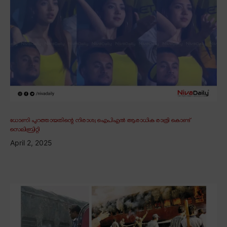
ധോണി പുറത്തായതിന്റെ നിരാശ; ഐപിഎൽ ആരാധിക രാത്രി കൊണ്ട്
സെലിബ്രിറ്റി
April 2, 2025