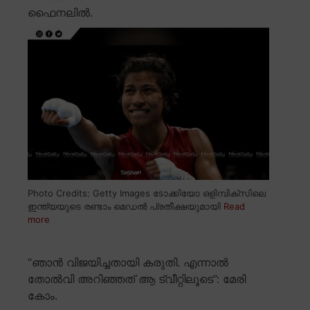
ഫൈനലിൽ.
Photo Credits: Getty Images ടോക്കിയോ ഒളിമ്പിക്സിലെ
ഇന്ത്യയുടെ രണ്ടാം മെഡൽ പ്രതീക്ഷയുമായി
Read
more
“ഞാൻ വിജയിച്ചതായി കരുതി. എന്നാൽ
തോൽവി അറിഞ്ഞത് ആ ട്വീറ്റിലൂടെ”: മേരി
കോം.