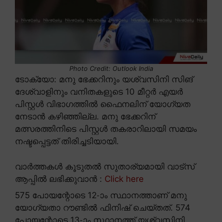
Photo Credit: Outlook India
ടോക്യോ: മനു ഭേക്കറിനും യശ്വസിനി സിങ്
ദേശ്വാളിനും വനിതകളുടെ 10 മീറ്റർ എയർ
പിസ്റ്റൾ വിഭാഗത്തിൽ ഫൈനലിന് യോഗ്യത
നേടാൻ കഴിഞ്ഞില്ല. മനു ഭേക്കറിന്
മത്സരത്തിനിടെ പിസ്റ്റൾ തകരാറിലായി സമയം
നഷ്ടപ്പെട്ടത് തിരിച്ചടിയായി.
വാർത്തകൾ കൂടുതൽ സുതാര്യമായി വാട്സ്
ആപ്പിൽ ലഭിക്കുവാൻ :
Click here
575 പോയന്റോടെ 12-ാം സ്ഥാനത്താണ് മനു
യോഗ്യതാ റൗണ്ടിൽ ഫിനിഷ് ചെയ്തത്. 574
പോയന്റോടെ 13-ാം സ്ഥാനത്ത് യശ്വസിനി