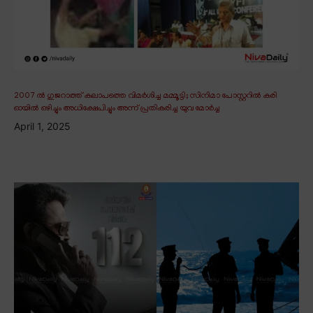
2007 ൽ ഗുജറാത്ത് കലാപത്തെ വിമർശിച്ച മമ്മൂട്ടി; സിനിമാ പോസ്റ്ററിൽ കരി
ഓയിൽ ഒഴിച്ചും അധിക്ഷേപിച്ചും അന്ന് പ്രതികരിച്ച യുവ മോർച്ച
April 1, 2025