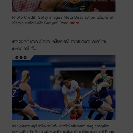
Photo Credit: Getty Images Meta Description നിലവിൽ
റിയോ ഒളിമ്പിക്സ് വെള്ളി
Read more
അയര്ലന്ഡിനെ കീഴടക്കി ഇന്ത്യന് വനിത
ഹോക്കി ടീം
ടോക്യോ ഒളിമ്പിക്സിൽ എതിരില്ലാത്ത ഒരു ഗോളിന്
അയര്ലന്ഡിനെ കീഴടക്കി ഇന്ത്യന് വനിത ഹോക്കി
Read