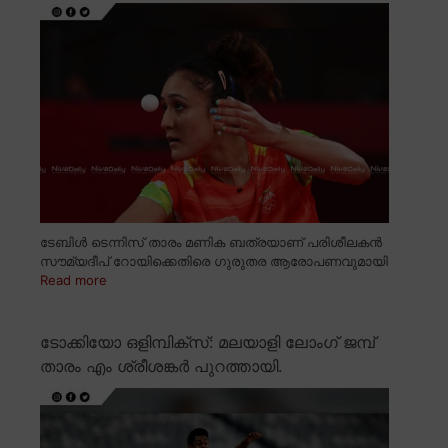
ടേബിൾ ടെന്നിസ് താരം മണിക ബത്രയാണ് പരിശീലകൻ
സൗമ്യദീപ് റോയിക്കെതിരെ ഗുരുതര ആരോപണവുമായി
Read more
ടോക്കിയോ ഒളിമ്പിക്സ്: മലയാളി ലോംഗ് ജമ്പ്
താരം എം ശ്രീശങ്കർ പുറത്തായി.