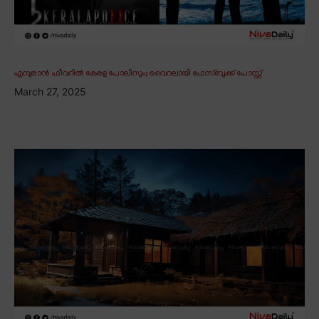
എമ്പുരാൻ ഫീവറിൽ കേരള പോലീസും; വൈറലായി ഫേസ്ബുക്ക് പോസ്റ്റ്
March 27, 2025