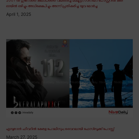
2007 ൽ ഗുജറാത്ത് കലാപത്തെ വിമർശിച്ച മമ്മൂട്ടി; സിനിമാ പോസ്റ്ററിൽ കരി
ഓയിൽ ഒഴിച്ചും അധിക്ഷേപിച്ചും അന്ന് പ്രതികരിച്ച യുവ മോർച്ച
April 1, 2025
എമ്പുരാൻ ഫീവറിൽ കേരള പോലീസും; വൈറലായി ഫേസ്ബുക്ക് പോസ്റ്റ്
March 27, 2025