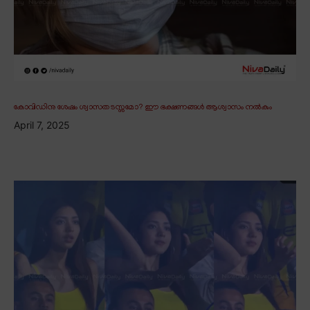
കോവിഡിനു ശേഷം ശ്വാസതടസ്സമോ? ഈ ഭക്ഷണങ്ങൾ ആശ്വാസം നൽകും
April 7, 2025