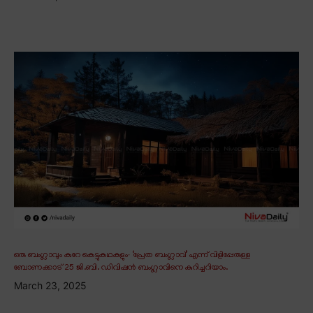
ഒരു ബംഗ്ലാവും കുറേ കെട്ടുകഥകളും∙ ‘പ്രേത ബംഗ്ലാവ്’ എന്ന് വിളിപ്പേരുള്ള
ബോണക്കാട് 25 ജി.ബി. ഡിവിഷൻ ബംഗ്ലാവിനെ കുറിച്ചറിയാം.
March 23, 2025