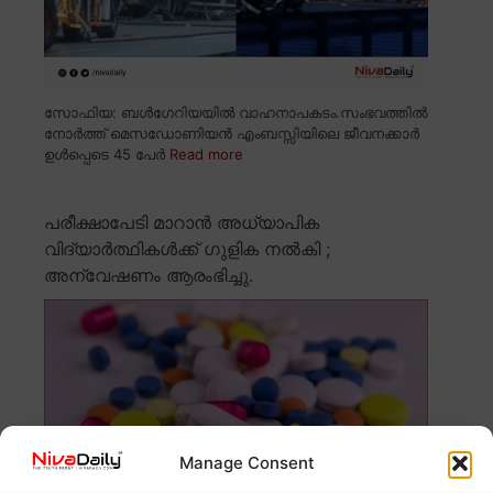
സോഫിയ: ബൾഗേറിയയിൽ വാഹനാപകടം.സംഭവത്തിൽ
നോർത്ത് മെസഡോണിയൻ എംബസ്സിയിലെ ജീവനക്കാർ
ഉൾപ്പെടെ 45 പേർ
Read more
പരീക്ഷാപേടി മാറാൻ അധ്യാപിക
വിദ്യാർത്ഥികൾക്ക് ഗുളിക നൽകി ;
അന്വേഷണം ആരംഭിച്ചു.
Manage Consent