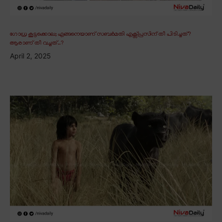
ഗോധ്ര കൂട്ടക്കൊല; എങ്ങനെയാണ് സബർമതി എക്സ്പ്രസിന് തീ പിടിച്ചത്?
ആരാണ് തീ വച്ചത്..?
April 2, 2025