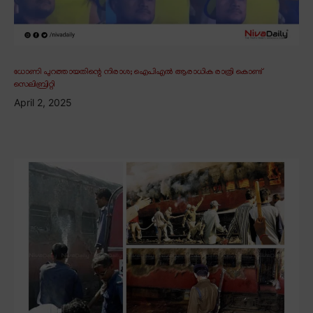
ധോണി പുറത്തായതിന്റെ നിരാശ; ഐപിഎൽ ആരാധിക രാത്രി കൊണ്ട്
സെലിബ്രിറ്റി
April 2, 2025