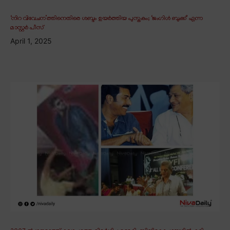
‘നിറ വിവേചന’ത്തിനെതിരെ ശബ്ദം ഉയർത്തിയ പുസ്തകം; ‘ജംഗിൾ ബുക്ക്’ എന്ന
മാസ്റ്റർ പീസ്
April 1, 2025