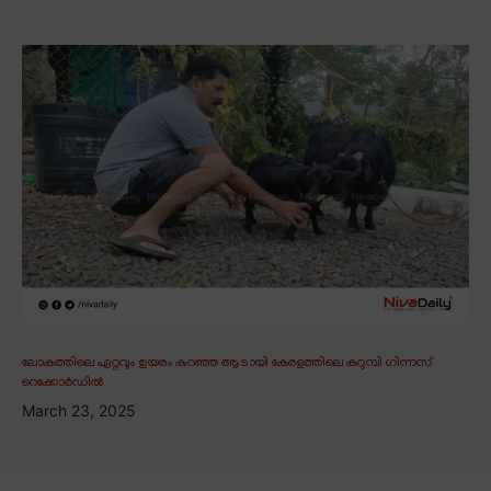
ലോകത്തിലെ ഏറ്റവും ഉയരം കുറഞ്ഞ ആടായി കേരളത്തിലെ കറുമ്പി ഗിന്നസ്
റെക്കോർഡിൽ
March 23, 2025