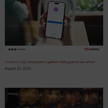
Facebook ചാറ്റ് ഡിലീറ്റ് ആയോ? എങ്കിലിതാ തിരിച്ചെടുക്കാൻ ചില വഴികൾ!
August 22, 2025