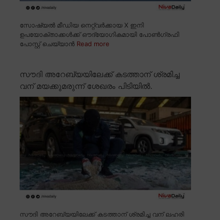
സോഷ്യൽ മീഡിയ നെറ്റ്വർക്കായ X ഇനി
ഉപയോക്താക്കൾക്ക് ഔദ്യോഗികമായി പോൺഗ്രഫി
പോസ്റ്റ് ചെയ്യാൻ
Read more
സൗദി അറേബ്യയിലേക്ക് കടത്താന് ശ്രമിച്ച
വന് മയക്കുമരുന്ന് ശേഖരം പിടിയിൽ.
സൗദി അറേബ്യയിലേക്ക് കടത്താന് ശ്രമിച്ച വന് ലഹരി