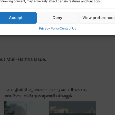
hdrawing consent, may adversely affect certain features and functions.
Accept
Deny
View preference
Privacy Policy
Contact Us
out MSF-Haritha issue.
കൊച്ചിയിൽ രൂക്ഷമായ വായു മലിനീകരണം;
ജാഗ്രതാ നിർദ്ദേശവുമായി വിദഗ്ദ്ധർ