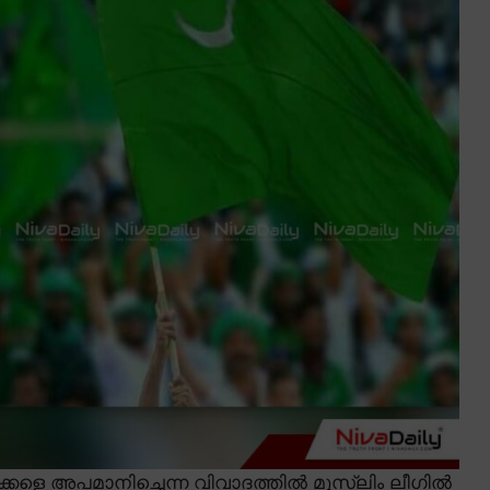
ളെ അപമാനിച്ചെന്ന വിവാദത്തിൽ മുസ്ലിം ലീഗിൽ