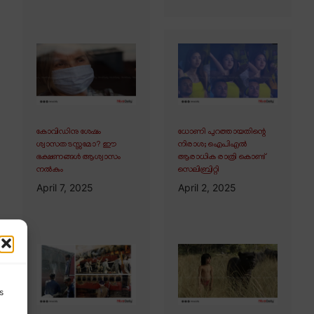
കോവിഡിനു ശേഷം
ധോണി പുറത്തായതിന്റെ
ശ്വാസതടസ്സമോ? ഈ
നിരാശ; ഐപിഎൽ
ഭക്ഷണങ്ങൾ ആശ്വാസം
ആരാധിക രാത്രി കൊണ്ട്
നൽകും
സെലിബ്രിറ്റി
April 7, 2025
April 2, 2025
s