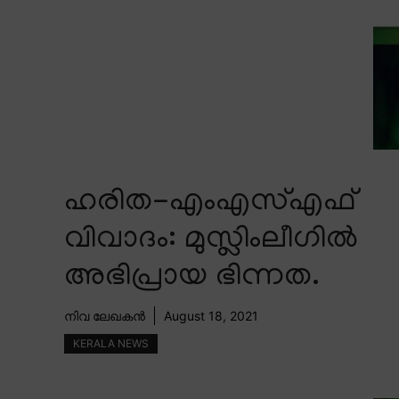
ഹരിത-എംഎസ്എഫ്
വിവാദം: മുസ്ലിംലീഗിൽ
അഭിപ്രായ ഭിന്നത.
നിവ ലേഖകൻ
August 18, 2021
KERALA NEWS