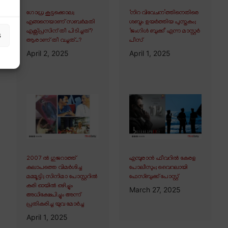
ഗോധ്ര കൂട്ടക്കൊല;
‘നിറ വിവേചന’ത്തിനെതിരെ
എങ്ങനെയാണ് സബർമതി
ശബ്ദം ഉയർത്തിയ പുസ്തകം;
എക്സ്പ്രസിന് തീ പിടിച്ചത്?
‘ജംഗിൾ ബുക്ക്’ എന്ന മാസ്റ്റർ
s
ആരാണ് തീ വച്ചത്..?
പീസ്
April 2, 2025
April 1, 2025
2007 ൽ ഗുജറാത്ത്
എമ്പുരാൻ ഫീവറിൽ കേരള
കലാപത്തെ വിമർശിച്ച
പോലീസും; വൈറലായി
മമ്മൂട്ടി; സിനിമാ പോസ്റ്ററിൽ
ഫേസ്ബുക്ക് പോസ്റ്റ്
കരി ഓയിൽ ഒഴിച്ചും
March 27, 2025
അധിക്ഷേപിച്ചും അന്ന്
പ്രതികരിച്ച യുവ മോർച്ച
April 1, 2025