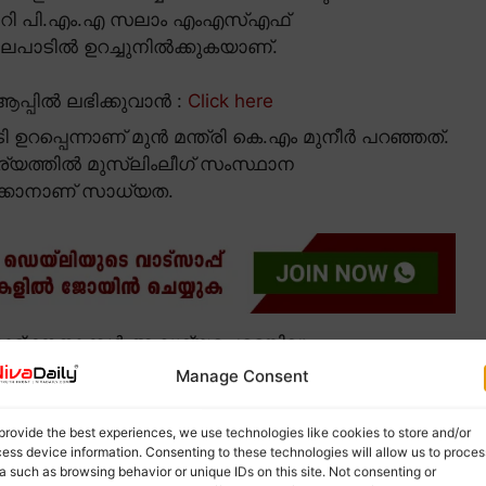
രട്ടറി പി.എം.എ സലാം എംഎസ്എഫ്
ിലപാടിൽ ഉറച്ചുനിൽക്കുകയാണ്.
പ്പിൽ ലഭിക്കുവാൻ :
Click here
ടി ഉറപ്പെന്നാണ് മുൻ മന്ത്രി കെ.എം മുനീർ പറഞ്ഞത്.
ചര്യത്തിൽ മുസ്ലിംലീഗ് സംസ്ഥാന
്കാനാണ് സാധ്യത.
് നേതാക്കൾ ആവശ്യപ്പെട്ടെങ്കിലും
്ക് വഴിതെളിയിക്കുകയായിരുന്നു.
Manage Consent
provide the best experiences, we use technologies like cookies to store and/or
ess device information. Consenting to these technologies will allow us to proces
a such as browsing behavior or unique IDs on this site. Not consenting or