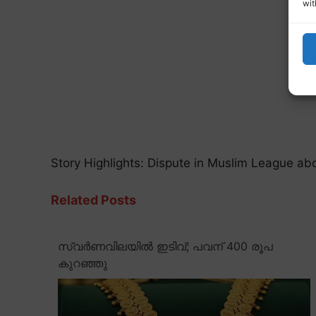
wit
Story Highlights: Dispute in Muslim League ab
Related Posts
സ്വർണവിലയിൽ ഇടിവ്; പവന് 400 രൂപ
കുറഞ്ഞു