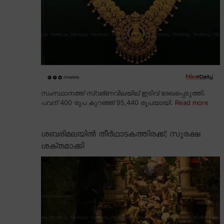
സംസ്ഥാനത്ത് സ്വര്ണവിലയില് ഇടിവ് രേഖപ്പെടുത്തി.
പവന് 400 രൂപ കുറഞ്ഞ് 95,440 രൂപയായി.
Read more
ശബരിമലയിൽ തീർഥാടകത്തിരക്ക്; സുരക്ഷ
ശക്തമാക്കി