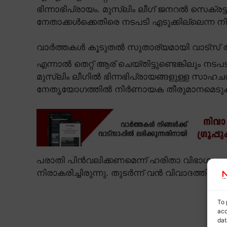
ഭിന്നാഭിപ്രായം. മുസ്ലിം ലീഗ് ജനറൽ സെക്
നേതാക്കൾക്കെതിരെ നടപടി എടുക്കില്ലെന്ന ന
വാർത്തകൾ കൂടുതൽ സുതാര്യമായി വാട്സ് ആ
എന്നാൽ തെറ്റ് ആര് ചെയ്തിട്ടുണ്ടെങ്കിലും നടപ
മുസ്ലിം ലീഗിൽ ഭിന്നഭിപ്രായങ്ങളുള്ള സാഹ
നേതൃയോഗത്തിൽ നിർണായക തീരുമാനമെടുക
പരാതി പിൻവലിക്കണമെന്ന് ഹരിതാ വിഭാഗത്തോട
നിരാകരിച്ചിരുന്നു. തുടർന്ന് വൻ വിവാദത്തിലേക
To 
acc
dat