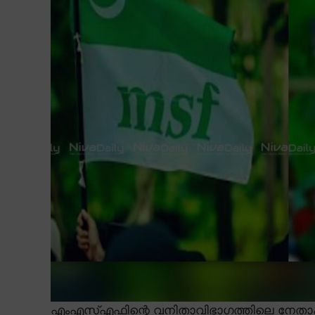
എംഎസ്എഫിന്റെ വനിതാവിഭാഗത്തിലെ നേതാക്ക