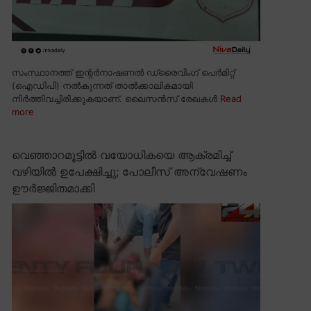
സംസ്ഥാനത്ത് ഇന്റർനാഷണൽ ഡ്രൈവിംഗ് പെർമിറ്റ്
(ഐഡിപി) നൽകുന്നത് താൽക്കാലികമായി
നിർത്തിവച്ചിരിക്കുകയാണ്. ലൈസൻസ് രേഖകൾ
Read
more
വെഞ്ഞാറമൂട്ടിൽ വയോധികയെ ആക്രമിച്ച്
വഴിയിൽ ഉപേക്ഷിച്ചു; പോലീസ് അന്വേഷണം
ഊർജ്ജിതമാക്കി