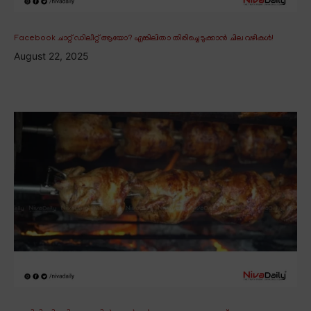
Facebook ചാറ്റ് ഡിലീറ്റ് ആയോ? എങ്കിലിതാ തിരിച്ചെടുക്കാൻ ചില വഴികൾ!
August 22, 2025