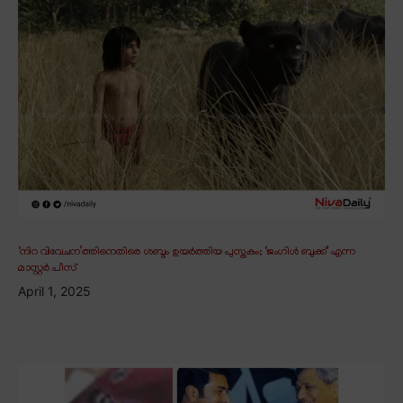
‘നിറ വിവേചന’ത്തിനെതിരെ ശബ്ദം ഉയർത്തിയ പുസ്തകം; ‘ജംഗിൾ ബുക്ക്’ എന്ന
മാസ്റ്റർ പീസ്
April 1, 2025