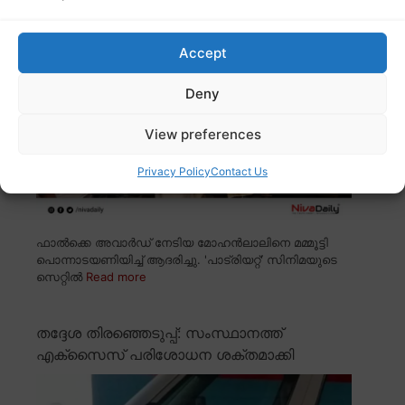
സ്നേഹപ്രകടനം
Accept
Deny
View preferences
Privacy Policy
Contact Us
ഫാൽക്കെ അവാർഡ് നേടിയ മോഹൻലാലിനെ മമ്മൂട്ടി
പൊന്നാടയണിയിച്ച് ആദരിച്ചു. 'പാട്രിയറ്റ്' സിനിമയുടെ
സെറ്റിൽ
Read more
തദ്ദേശ തിരഞ്ഞെടുപ്പ്: സംസ്ഥാനത്ത്
എക്സൈസ് പരിശോധന ശക്തമാക്കി