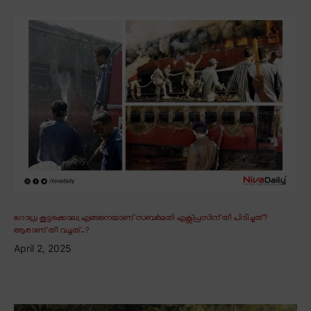
ഗോധ്ര കൂട്ടക്കൊല; എങ്ങനെയാണ് സബർമതി എക്സ്പ്രസിന് തീ പിടിച്ചത്?
ആരാണ് തീ വച്ചത്..?
April 2, 2025