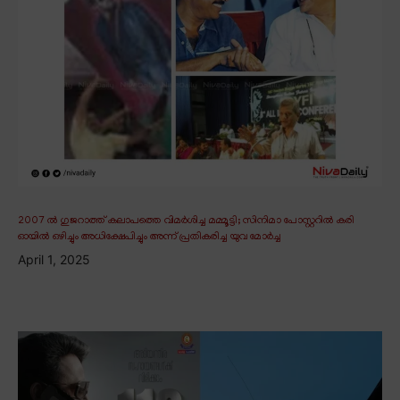
2007 ൽ ഗുജറാത്ത് കലാപത്തെ വിമർശിച്ച മമ്മൂട്ടി; സിനിമാ പോസ്റ്ററിൽ കരി
ഓയിൽ ഒഴിച്ചും അധിക്ഷേപിച്ചും അന്ന് പ്രതികരിച്ച യുവ മോർച്ച
April 1, 2025