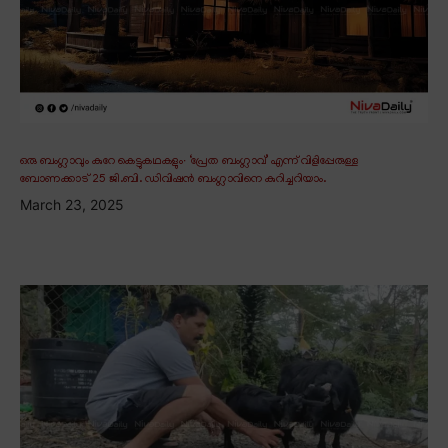
ഒരു ബംഗ്ലാവും കുറേ കെട്ടുകഥകളും∙ ‘പ്രേത ബംഗ്ലാവ്’ എന്ന് വിളിപ്പേരുള്ള
ബോണക്കാട് 25 ജി.ബി. ഡിവിഷൻ ബംഗ്ലാവിനെ കുറിച്ചറിയാം.
March 23, 2025