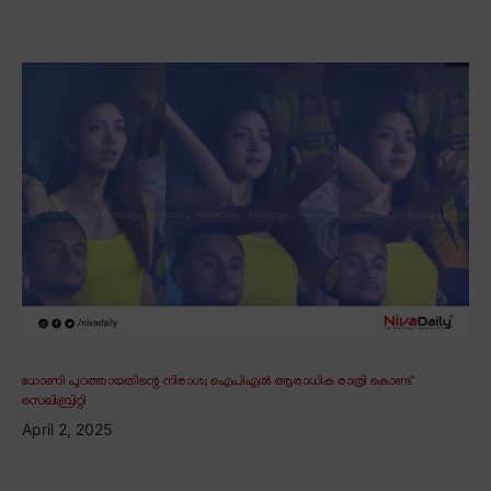
ധോണി പുറത്തായതിന്റെ നിരാശ; ഐപിഎൽ ആരാധിക രാത്രി കൊണ്ട്
സെലിബ്രിറ്റി
April 2, 2025