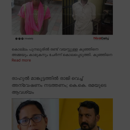
കൊല്ലം പുനലൂരിൽ രണ്ട് വയസ്സുള്ള കുഞ്ഞിനെ
അമ്മയും കാമുകനും ചേർന്ന് കൊലപ്പെടുത്തി. കുഞ്ഞിനെ
Read more
രാഹുൽ മാങ്കൂട്ടത്തിൽ രാജി വെച്ച്
അന്വേഷണം നടത്തണം; കെ.കെ. രമയുടെ
ആവശ്യം