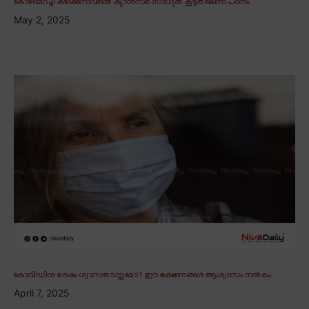
കോഴിയിറച്ചി കഴിക്കുന്നവരിൽ ക്യാൻസർ സാധ്യത കൂടുതലെന്ന് പഠനം
May 2, 2025
കോവിഡിനു ശേഷം ശ്വാസതടസ്സമോ? ഈ ഭക്ഷണങ്ങൾ ആശ്വാസം നൽകും
April 7, 2025