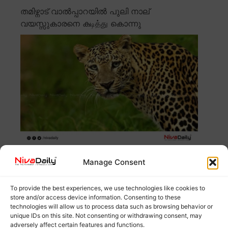
തമിഴ്നാട് വാൽപ്പാറയിൽ പുലി നാല്
വയസ്സുകാരനെ കடித்து കൊന്നു
തമിഴ്നാട് വാൽപ്പാറയിൽ നാല് വയസ്സുകാരനെ പുലി
Manage Consent
കடித்து കൊന്നു. ആയിപാടി എസ്റ്റേറ്റിലെ തോട്ടം
Read
more
To provide the best experiences, we use technologies like cookies to
store and/or access device information. Consenting to these
മോഹൻലാലിനെ പൊന്നാടയണിയിച്ച് മമ്മൂട്ടി;
technologies will allow us to process data such as browsing behavior or
unique IDs on this site. Not consenting or withdrawing consent, may
‘പാട്രിയറ്റി’ന്റെ ലൊക്കേഷനിൽ
adversely affect certain features and functions.