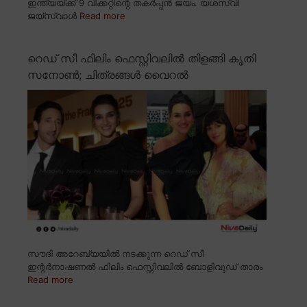
ഇന്ത്യയ്ക്ക് 9 വിക്കറ്റിന്റെ തകർപ്പൻ ജയം. യശസ്വി
ജയ്സ്വാൾ
Read more
റെഡ് സീ ഫിലിം ഫെസ്റ്റിവലിൽ തിളങ്ങി കൃതി
സനോൺ; ചിത്രങ്ങൾ വൈറൽ
സൗദി അറേബ്യയിൽ നടക്കുന്ന റെഡ് സീ
ഇന്റർനാഷണൽ ഫിലിം ഫെസ്റ്റിവലിൽ ബോളിവുഡ് താരം
Read more