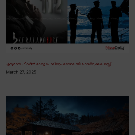
എമ്പുരാൻ ഫീവറിൽ കേരള പോലീസും; വൈറലായി ഫേസ്ബുക്ക് പോസ്റ്റ്
March 27, 2025