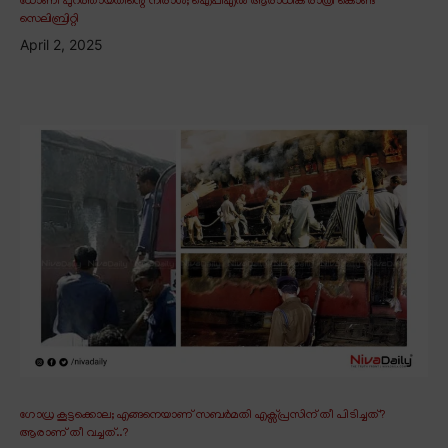
ധോണി പുറത്തായതിന്റെ നിരാശ; ഐപിഎൽ ആരാധിക രാത്രി കൊണ്ട്
സെലിബ്രിറ്റി
April 2, 2025
ഗോധ്ര കൂട്ടക്കൊല; എങ്ങനെയാണ് സബർമതി എക്സ്പ്രസിന് തീ പിടിച്ചത്?
ആരാണ് തീ വച്ചത്..?