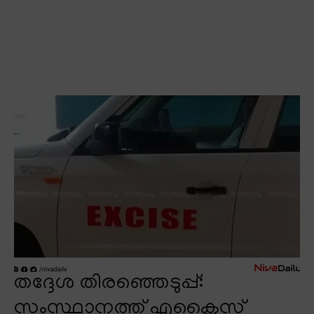
തദ്ദേശ തിരഞ്ഞെടുപ്പ്:
സംസ്ഥാനത്ത് എക്സൈസ്