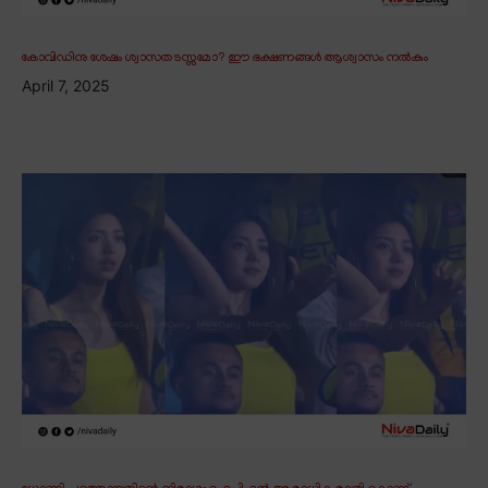
കോവിഡിനു ശേഷം ശ്വാസതടസ്സമോ? ഈ ഭക്ഷണങ്ങൾ ആശ്വാസം നൽകും
April 7, 2025