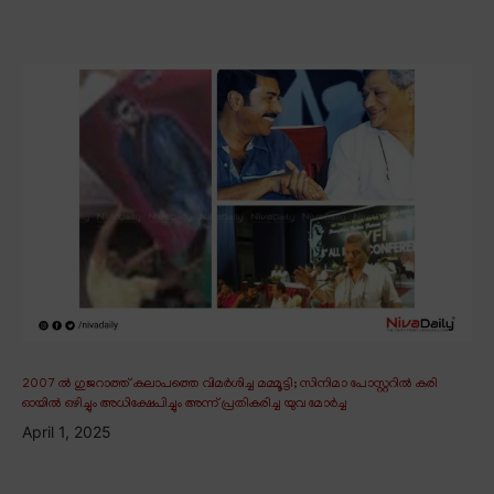
2007 ൽ ഗുജറാത്ത് കലാപത്തെ വിമർശിച്ച മമ്മൂട്ടി; സിനിമാ പോസ്റ്ററിൽ കരി
ഓയിൽ ഒഴിച്ചും അധിക്ഷേപിച്ചും അന്ന് പ്രതികരിച്ച യുവ മോർച്ച
April 1, 2025