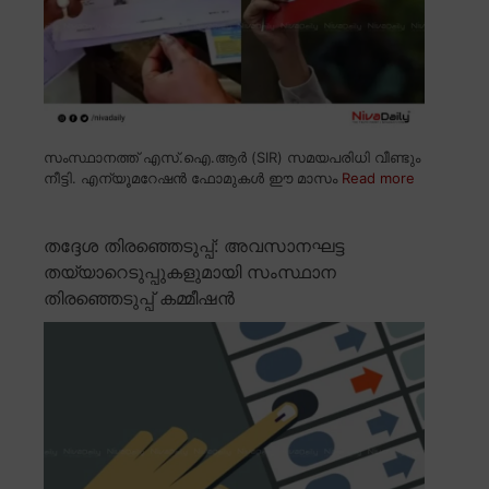
സംസ്ഥാനത്ത് എസ്.ഐ.ആർ (SIR) സമയപരിധി വീണ്ടും
നീട്ടി. എന്യൂമറേഷൻ ഫോമുകൾ ഈ മാസം
Read more
തദ്ദേശ തിരഞ്ഞെടുപ്പ്: അവസാനഘട്ട
തയ്യാറെടുപ്പുകളുമായി സംസ്ഥാന
തിരഞ്ഞെടുപ്പ് കമ്മീഷൻ