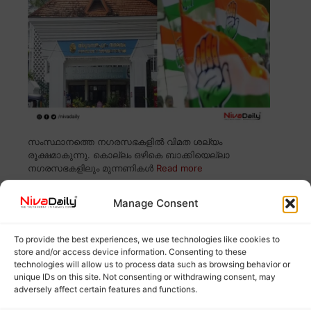
സംസ്ഥാനത്തെ നഗരസഭകളിൽ വിമത ശല്യം
രൂക്ഷമാകുന്നു. കൊല്ലം ഒഴികെ ബാക്കിയെല്ലാ
നഗരസഭകളിലും മുന്നണികൾ
Read more
Manage Consent
Related Posts:
No related posts.
To provide the best experiences, we use technologies like cookies to
store and/or access device information. Consenting to these
technologies will allow us to process data such as browsing behavior or
Categories
Uncategorized
unique IDs on this site. Not consenting or withdrawing consent, may
Tags
adversely affect certain features and functions.
Excise Inspection
,
Kerala Election
,
Local