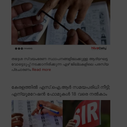
തദ്ദേശ സ്വയംഭരണ സ്ഥാപനങ്ങളിലേക്കുള്ള ആദ്യഘട്ട
വോട്ടെടുപ്പ് നടക്കാനിരിക്കുന്ന ഏഴ് ജില്ലകളിലെ പരസ്യ
പ്രചാരണം
Read more
കേരളത്തിൽ എസ്.ഐ.ആർ സമയപരിധി നീട്ടി;
എന്യൂമറേഷൻ ഫോമുകൾ 18 വരെ നൽകാം