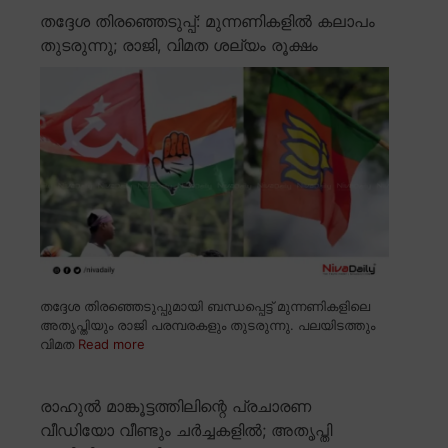
തദ്ദേശ തിരഞ്ഞെടുപ്പ്: മുന്നണികളിൽ കലാപം
തുടരുന്നു; രാജി, വിമത ശല്യം രൂക്ഷം
തദ്ദേശ തിരഞ്ഞെടുപ്പുമായി ബന്ധപ്പെട്ട് മുന്നണികളിലെ
അതൃപ്തിയും രാജി പരമ്പരകളും തുടരുന്നു. പലയിടത്തും
വിമത
Read more
രാഹുൽ മാങ്കൂട്ടത്തിലിന്റെ പ്രചാരണ
വീഡിയോ വീണ്ടും ചർച്ചകളിൽ; അതൃപ്തി