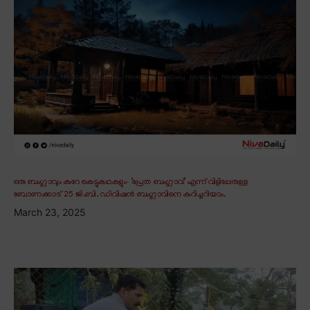
ഒരു ബംഗ്ലാവും കുറേ കെട്ടുകഥകളും∙ ‘പ്രേത ബംഗ്ലാവ്’ എന്ന് വിളിപ്പേരുള്ള
ബോണക്കാട് 25 ജി.ബി. ഡിവിഷൻ ബംഗ്ലാവിനെ കുറിച്ചറിയാം.
March 23, 2025