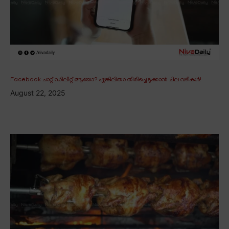
Facebook ചാറ്റ് ഡിലീറ്റ് ആയോ? എങ്കിലിതാ തിരിച്ചെടുക്കാൻ ചില വഴികൾ!
August 22, 2025