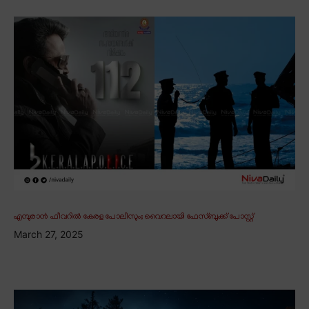
എമ്പുരാൻ ഫീവറിൽ കേരള പോലീസും; വൈറലായി ഫേസ്ബുക്ക് പോസ്റ്റ്
March 27, 2025