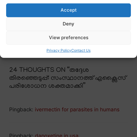
Body Election
തദ്ദേശ തിരഞ്ഞെടുപ്പ്: പരസ്യ പ്രചാരണം
Accept
നാളെ അവസാനിക്കും
Deny
മോഹൻലാലിനെ പൊന്നാടയണിയിച്ച് മമ്മൂട്ടി;
‘പാട്രിയറ്റി’ന്റെ ലൊക്കേഷനിൽ സ്നേഹപ്രകടനം
View preferences
Privacy Policy
Contact Us
24 THOUGHTS ON “തദ്ദേശ
തിരഞ്ഞെടുപ്പ്: സംസ്ഥാനത്ത് എക്സൈസ്
പരിശോധന ശക്തമാക്കി”
Pingback:
ivermectin for parasites in humans
Pingback:
dapoxetine in usa