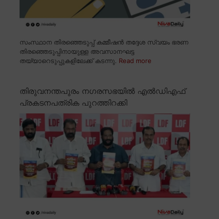
സംസ്ഥാന തിരഞ്ഞെടുപ്പ് കമ്മീഷൻ തദ്ദേശ സ്വയം ഭരണ
തിരഞ്ഞെടുപ്പിനായുള്ള അവസാനഘട്ട
തയ്യാറെടുപ്പുകളിലേക്ക് കടന്നു.
Read more
തിരുവനന്തപുരം നഗരസഭയിൽ എൽഡിഎഫ്
പ്രകടനപത്രിക പുറത്തിറക്കി