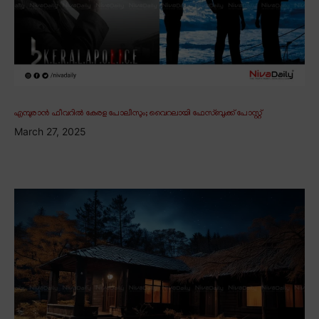
എമ്പുരാൻ ഫീവറിൽ കേരള പോലീസും; വൈറലായി ഫേസ്ബുക്ക് പോസ്റ്റ്
March 27, 2025