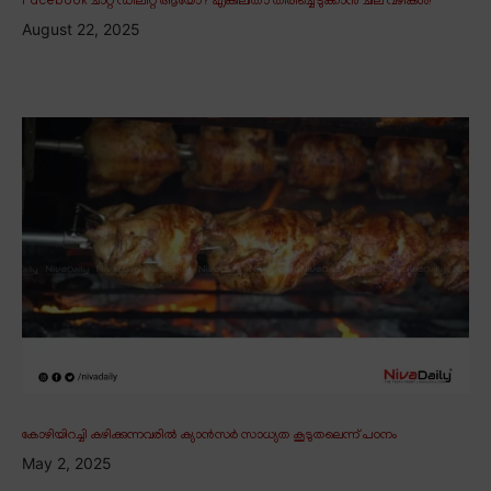
Facebook ചാറ്റ് ഡിലീറ്റ് ആയോ? എങ്കിലിതാ തിരിച്ചെടുക്കാൻ ചില വഴികൾ!
August 22, 2025
കോഴിയിറച്ചി കഴിക്കുന്നവരിൽ ക്യാൻസർ സാധ്യത കൂടുതലെന്ന് പഠനം
May 2, 2025