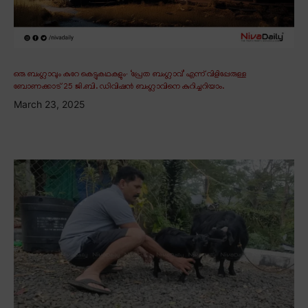
ഒരു ബംഗ്ലാവും കുറേ കെട്ടുകഥകളും∙ ‘പ്രേത ബംഗ്ലാവ്’ എന്ന് വിളിപ്പേരുള്ള
ബോണക്കാട് 25 ജി.ബി. ഡിവിഷൻ ബംഗ്ലാവിനെ കുറിച്ചറിയാം.
March 23, 2025