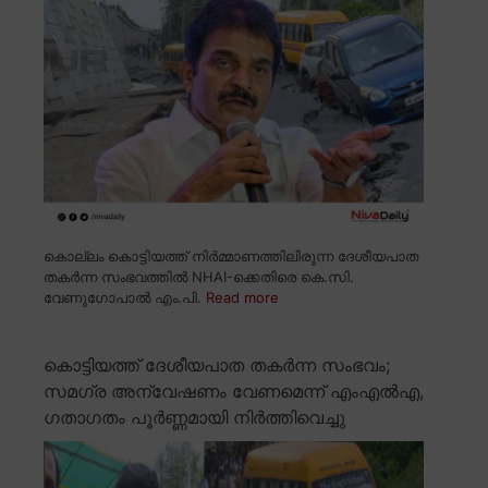
കൊല്ലം കൊട്ടിയത്ത് നിർമ്മാണത്തിലിരുന്ന ദേശീയപാത
തകർന്ന സംഭവത്തിൽ NHAI-ക്കെതിരെ കെ.സി.
വേണുഗോപാൽ എം.പി.
Read more
കൊട്ടിയത്ത് ദേശീയപാത തകർന്ന സംഭവം;
സമഗ്ര അന്വേഷണം വേണമെന്ന് എംഎൽഎ,
ഗതാഗതം പൂർണ്ണമായി നിർത്തിവെച്ചു