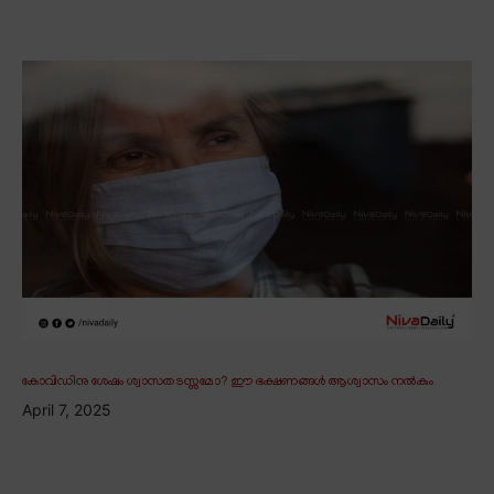
കോവിഡിനു ശേഷം ശ്വാസതടസ്സമോ? ഈ ഭക്ഷണങ്ങൾ ആശ്വാസം നൽകും
April 7, 2025