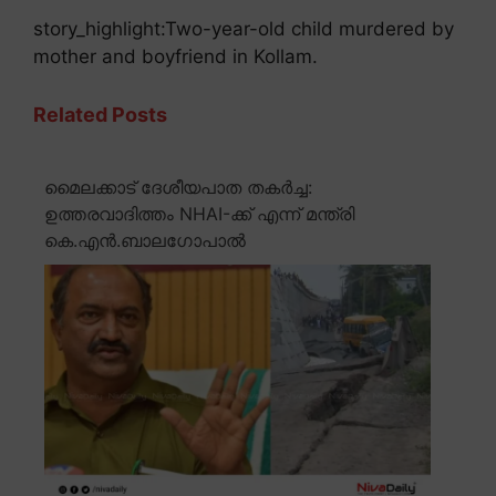
story_highlight:Two-year-old child murdered by
mother and boyfriend in Kollam.
Related Posts
മൈലക്കാട് ദേശീയപാത തകർച്ച:
ഉത്തരവാദിത്തം NHAI-ക്ക് എന്ന് മന്ത്രി
കെ.എൻ.ബാലഗോപാൽ