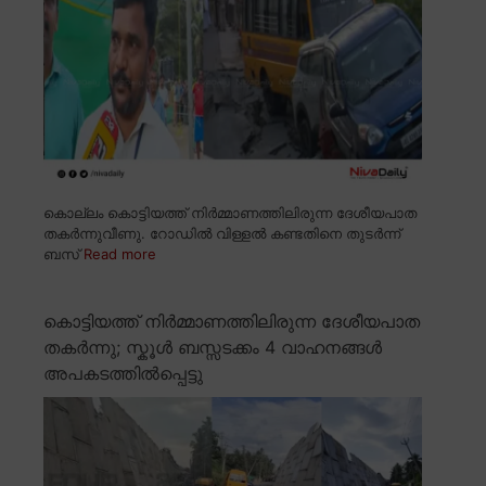
കൊല്ലം കൊട്ടിയത്ത് നിർമ്മാണത്തിലിരുന്ന ദേശീയപാത
തകർന്നുവീണു. റോഡിൽ വിള്ളൽ കണ്ടതിനെ തുടർന്ന്
ബസ്
Read more
കൊട്ടിയത്ത് നിർമ്മാണത്തിലിരുന്ന ദേശീയപാത
തകർന്നു; സ്കൂൾ ബസ്സടക്കം 4 വാഹനങ്ങൾ
അപകടത്തിൽപ്പെട്ടു