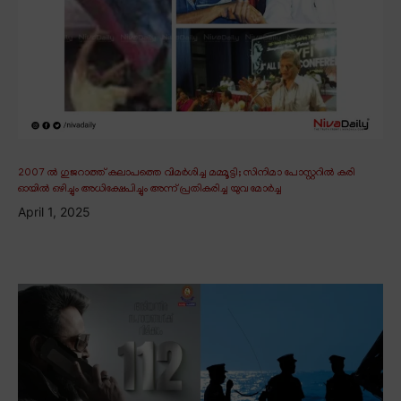
2007 ൽ ഗുജറാത്ത് കലാപത്തെ വിമർശിച്ച മമ്മൂട്ടി; സിനിമാ പോസ്റ്ററിൽ കരി
ഓയിൽ ഒഴിച്ചും അധിക്ഷേപിച്ചും അന്ന് പ്രതികരിച്ച യുവ മോർച്ച
April 1, 2025