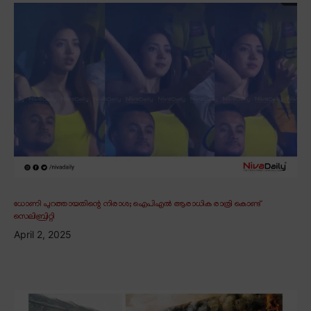
ധോണി പുറത്തായതിന്റെ നിരാശ; ഐപിഎൽ ആരാധിക രാത്രി കൊണ്ട്
സെലിബ്രിറ്റി
April 2, 2025