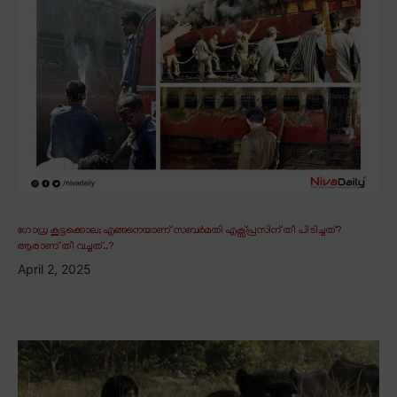
ഗോധ്ര കൂട്ടക്കൊല; എങ്ങനെയാണ് സബർമതി എക്സ്പ്രസിന് തീ പിടിച്ചത്?
ആരാണ് തീ വച്ചത്..?
April 2, 2025