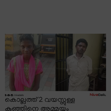
കൊല്ലത്ത് 2 വയസ്സുള്ള
കുഞ്ഞിനെ അമ്മയും