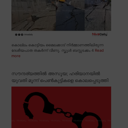
കൊല്ലം കൊട്ടിയം മൈലക്കാട് നിർമ്മാണത്തിലിരുന്ന
ദേശീയപാത തകർന്ന് വീണു. സ്കൂൾ ബസ്സടക്കം 4
Read
more
സൗന്ദര്യത്തിൽ അസൂയ; ഹരിയാനയിൽ
യുവതി മൂന്ന് പെൺകുട്ടികളെ കൊലപ്പെടുത്തി