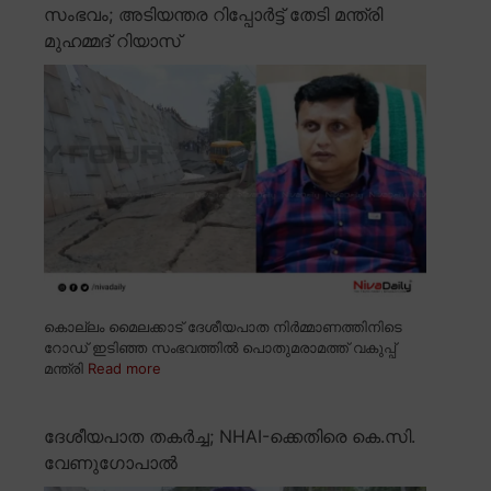
സംഭവം; അടിയന്തര റിപ്പോർട്ട് തേടി മന്ത്രി
മുഹമ്മദ് റിയാസ്
കൊല്ലം മൈലക്കാട് ദേശീയപാത നിർമ്മാണത്തിനിടെ
റോഡ് ഇടിഞ്ഞ സംഭവത്തിൽ പൊതുമരാമത്ത് വകുപ്പ്
മന്ത്രി
Read more
ദേശീയപാത തകർച്ച; NHAI-ക്കെതിരെ കെ.സി.
വേണുഗോപാൽ