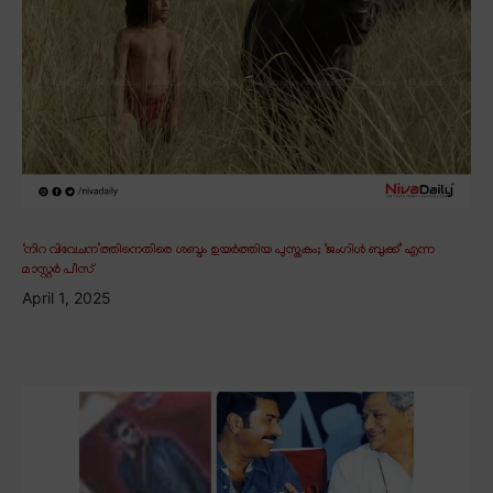
‘നിറ വിവേചന’ത്തിനെതിരെ ശബ്ദം ഉയർത്തിയ പുസ്തകം; ‘ജംഗിൾ ബുക്ക്’ എന്ന
മാസ്റ്റർ പീസ്
April 1, 2025