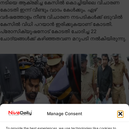
നടിയെ ആക്രമിച്ച കേസിൽ കൊച്ചിയിലെ വിചാരണ
കോടതി ഇന്ന് വീണ്ടും വാദം കേൾക്കും. ഏഴ്
വർഷത്തോളം നീണ്ട വിചാരണ നടപടികൾക്ക് ഒടുവിൽ
കേസിൽ വിധി പറയാൻ ഇരിക്കുകയാണ് കോടതി.
പ്രോസിക്യൂഷനോട് കോടതി ചോദിച്ച 22
ചോദ്യങ്ങൾക്ക് കഴിഞ്ഞതവണ മറുപടി നൽകിയിരുന്നു.
Manage Consent
CRIME NEWS
KERALA NEWS
To provide the best experiences, we use technologies like cookies to