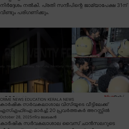
നിർദ്ദേശം നൽകി. പ്രതി സന്ദീപിന്റെ ജാമ്യാപേക്ഷ 31ന്
വീണ്ടും പരിഗണിക്കും.
CRIME NEWS
EDUCATION
KERALA NEWS
കാർഷിക സർവകലാശാല വിസിയുടെ വീട്ടിലേക്ക്
എസ്എഫ്ഐ മാർച്ച്; 20 പ്രവർത്തകർ അറസ്റ്റിൽ
October 28, 2025
നിവ ലേഖകൻ
കാർഷിക സർവകലാശാല വൈസ് ചാൻസലറുടെ