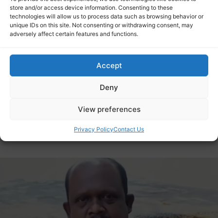
നടി ആക്രമിക്കപ്പെട്ട കേസ്: വിധി തീയതി ഇന്ന്
store and/or access device information. Consenting to these
തീരുമാനിക്കും
technologies will allow us to process data such as browsing behavior or
November 20, 2025
നിവ ലേഖകൻ
unique IDs on this site. Not consenting or withdrawing consent, may
കൊച്ചിയിൽ നടി ആക്രമിക്കപ്പെട്ട കേസിൽ വിധി
adversely affect certain features and functions.
പറയാനുള്ള തീയതി ഇന്ന് വിചാരണ കോടതി
തീരുമാനിച്ചേക്കും. നടൻ ദിലീപ് ഉൾപ്പെടെ 14
Accept
പ്രതികളുള്ള കേസിൽ എറണാകുളം പ്രിൻസിപ്പൽ
സെഷൻസ് കോടതി ജഡ്ജിയാണ് വിധി പറയുന്നത്.
Deny
2017 ഫെബ്രുവരിയിൽ കൊച്ചിയിൽ വെച്ച് നടിയെ
തട്ടിക്കൊണ്ടുപോയി ലൈംഗികമായി പീഡിപ്പിച്ച കേസിൽ
View preferences
ദിലീപിനെതിരെ ക്രിമിനൽ ഗൂഢാലോചന
Privacy Policy
Contact Us
നടത്തിയെന്നാണ് ആരോപണം.