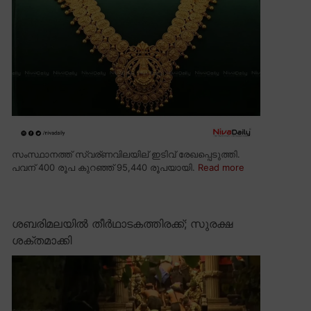
സംസ്ഥാനത്ത് സ്വര്ണവിലയില് ഇടിവ് രേഖപ്പെടുത്തി.
പവന് 400 രൂപ കുറഞ്ഞ് 95,440 രൂപയായി.
Read more
ശബരിമലയിൽ തീർഥാടകത്തിരക്ക്; സുരക്ഷ
ശക്തമാക്കി