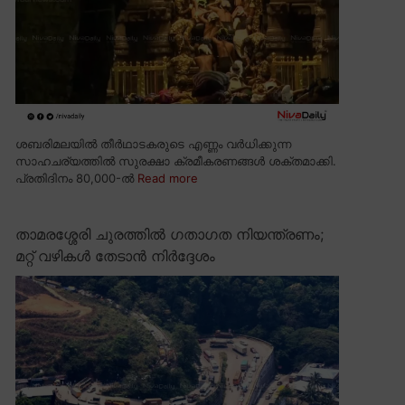
ശബരിമലയിൽ തീർഥാടകരുടെ എണ്ണം വർധിക്കുന്ന
സാഹചര്യത്തിൽ സുരക്ഷാ ക്രമീകരണങ്ങൾ ശക്തമാക്കി.
പ്രതിദിനം 80,000-ൽ
Read more
താമരശ്ശേരി ചുരത്തിൽ ഗതാഗത നിയന്ത്രണം;
മറ്റ് വഴികൾ തേടാൻ നിർദ്ദേശം