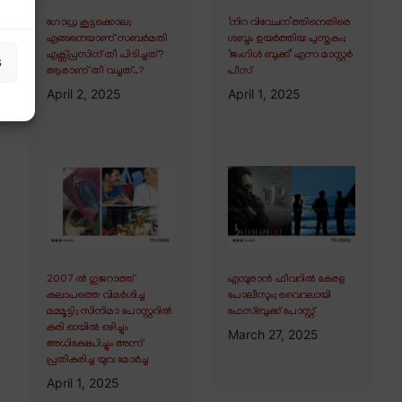
ഗോധ്ര കൂട്ടക്കൊല;
‘നിറ വിവേചന’ത്തിനെതിരെ
എങ്ങനെയാണ് സബർമതി
ശബ്ദം ഉയർത്തിയ പുസ്തകം;
എക്സ്പ്രസിന് തീ പിടിച്ചത്?
‘ജംഗിൾ ബുക്ക്’ എന്ന മാസ്റ്റർ
s
ആരാണ് തീ വച്ചത്..?
പീസ്
April 2, 2025
April 1, 2025
2007 ൽ ഗുജറാത്ത്
എമ്പുരാൻ ഫീവറിൽ കേരള
കലാപത്തെ വിമർശിച്ച
പോലീസും; വൈറലായി
മമ്മൂട്ടി; സിനിമാ പോസ്റ്ററിൽ
ഫേസ്ബുക്ക് പോസ്റ്റ്
കരി ഓയിൽ ഒഴിച്ചും
March 27, 2025
അധിക്ഷേപിച്ചും അന്ന്
പ്രതികരിച്ച യുവ മോർച്ച
April 1, 2025