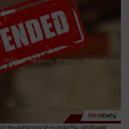
ികയോട് അപമര്യാദയായി പെരുമാറിയ എസ്ഐക്ക്