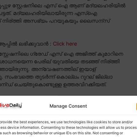
ൂപ്പുഴ സ്റ്റേഷനിലെ എസ് ഐ ആണ് മദ്യലഹരിയിൽ
പെട്ടത്. മദ്യലഹരിയിലായിരുന്ന എസ്ഐ
 നിര്ത്തി അസഭ്യം പറയുകയും ലൈസന്സ്
പ്പിൽ ലഭിക്കുവാൻ :
Click here
 സ്റ്റേഷനിലെ ഗ്രേഡ് എസ് ഐ അജിത്ത് കുമാറിനെ
നയെന്ന പേരില് യുവതിയെ തടഞ്ഞ് നിര്ത്തി
ത്തായിരുന്നു. അന്വേഷണത്തില് ഇയാള്
നു. സംഭവത്തെ തുടർന്ന് കൊല്ലം റൂറല് ജില്ലാ
 ചെയ്തുകൊണ്ടുള്ള ഉത്തരവിറക്കിയത്.
Manage Consent
provide the best experiences, we use technologies like cookies to store and/or
behaving to scooter passenger.
ess device information. Consenting to these technologies will allow us to proces
a such as browsing behavior or unique IDs on this site. Not consenting or