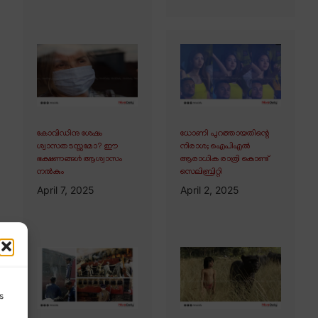
കോവിഡിനു ശേഷം
ധോണി പുറത്തായതിന്റെ
ശ്വാസതടസ്സമോ? ഈ
നിരാശ; ഐപിഎൽ
ഭക്ഷണങ്ങൾ ആശ്വാസം
ആരാധിക രാത്രി കൊണ്ട്
നൽകും
സെലിബ്രിറ്റി
April 7, 2025
April 2, 2025
s