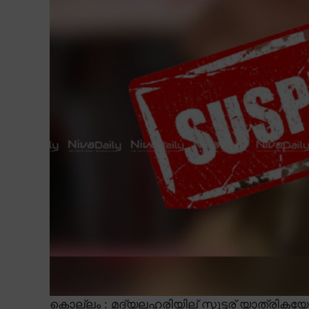
കൊല്ലം : മദ്യലഹരിയില് സ്കൂട്ടര് യാത്ര