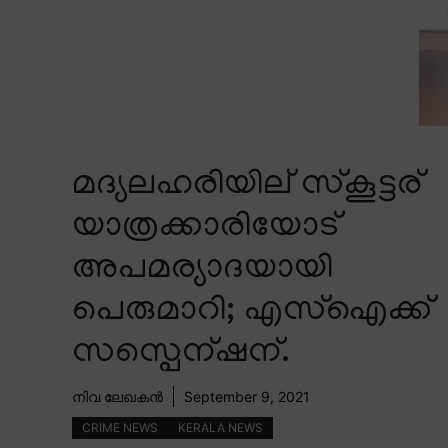
മദ്യലഹരിയില് സ്കൂട്ടര്
യാത്രക്കാരിയോട്
അപമര്യാദയായി
പെരുമാറി; എസ്ഐക്ക്
സസ്പെന്ഷന്.
നിവ ലേഖകൻ
September 9, 2021
CRIME NEWS
KERALA NEWS