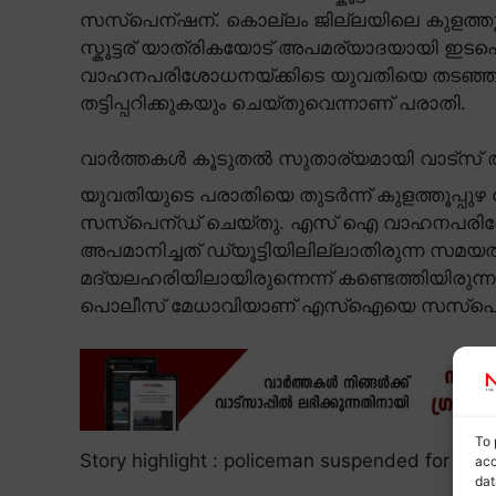
സസ്പെന്ഷന്. കൊല്ലം ജില്ലയിലെ കുളത്ത
സ്കൂട്ടര് യാത്രികയോട് അപമര്യാദയായി ഇട
വാഹനപരിശോധനയ്ക്കിടെ യുവതിയെ തടഞ്ഞ്
തട്ടിപ്പറിക്കുകയും ചെയ്തുവെന്നാണ് പരാതി.
വാർത്തകൾ കൂടുതൽ സുതാര്യമായി വാട്സ് ആ
യുവതിയുടെ പരാതിയെ തുടർന്ന് കുളത്തൂപ്പുഴ
സസ്പെന്ഡ് ചെയ്തു. എസ് ഐ വാഹനപരിശോധ
അപമാനിച്ചത് ഡ്യൂട്ടിയിലില്ലാതിരുന്ന സമയ
മദ്യലഹരിയിലായിരുന്നെന്ന് കണ്ടെത്തിയിരുന്
പൊലീസ് മേധാവിയാണ് എസ്ഐയെ സസ്പെന്ഡ്
To 
Story highlight : policeman suspended for mis
acc
dat