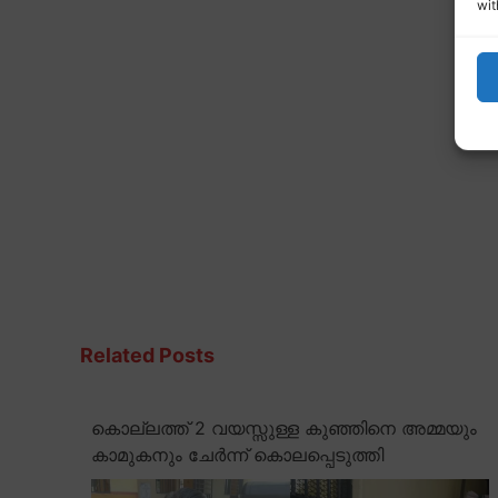
wit
Related Posts
കൊല്ലത്ത് 2 വയസ്സുള്ള കുഞ്ഞിനെ അമ്മയും
കാമുകനും ചേർന്ന് കൊലപ്പെടുത്തി