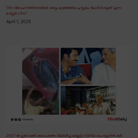
‘നിറ വിവേചന’ത്തിനെതിരെ ശബ്ദം ഉയർത്തിയ പുസ്തകം; ‘ജംഗിൾ ബുക്ക്’ എന്ന
മാസ്റ്റർ പീസ്
April 1, 2025
2007 ൽ ഗുജറാത്ത് കലാപത്തെ വിമർശിച്ച മമ്മൂട്ടി; സിനിമാ പോസ്റ്ററിൽ കരി