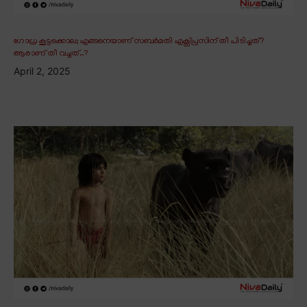
ഗോധ്ര കൂട്ടക്കൊല; എങ്ങനെയാണ് സബർമതി എക്സ്പ്രസിന് തീ പിടിച്ചത്?
ആരാണ് തീ വച്ചത്..?
April 2, 2025