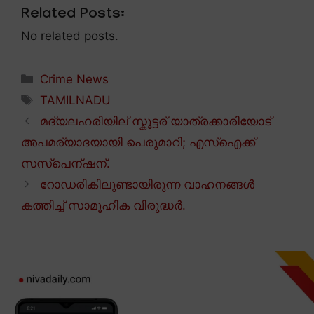
Related Posts:
No related posts.
Categories
Crime News
Tags
TAMILNADU
മദ്യലഹരിയില് സ്കൂട്ടര് യാത്രക്കാരിയോട്
അപമര്യാദയായി പെരുമാറി; എസ്ഐക്ക്
സസ്പെന്ഷന്.
റോഡരികിലുണ്ടായിരുന്ന വാഹനങ്ങൾ
കത്തിച്ച് സാമൂഹിക വിരുദ്ധർ.