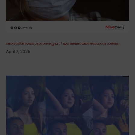
കോവിഡിനു ശേഷം ശ്വാസതടസ്സമോ? ഈ ഭക്ഷണങ്ങൾ ആശ്വാസം നൽകും
April 7, 2025