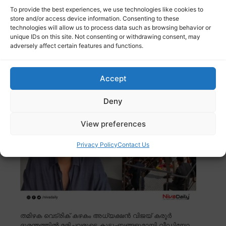
To provide the best experiences, we use technologies like cookies to
store and/or access device information. Consenting to these
തമിഴ്നാട്ടിലെ ആശുപത്രികളിൽ ഇനി രോഗികളില്ലെന്നും,
technologies will allow us to process data such as browsing behavior or
എല്ലാവരെയും മെഡിക്കൽ ഗുണഭോക്താക്കളായി
unique IDs on this site. Not consenting or withdrawing consent, may
കണക്കാക്കുമെന്നും സർക്കാർ ഉത്തരവിറക്കി.
Read more
adversely affect certain features and functions.
കರೂർ ദുരന്തം: മരിച്ചവരുടെ കുടുംബങ്ങളുമായി
Accept
വീഡിയോ കോളിൽ വിജയ്
Deny
View preferences
Privacy Policy
Contact Us
തമിഴക വെട്രിക് കഴകം അധ്യക്ഷൻ വിജയ് കരൂർ
ദുരന്തത്തിൽ മരിച്ചവരുടെ കുടുംബങ്ങളുമായി വീഡിയോ