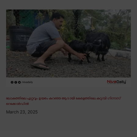
ലോകത്തിലെ ഏറ്റവും ഉയരം കുറഞ്ഞ ആടായി കേരളത്തിലെ കറുമ്പി ഗിന്നസ്
റെക്കോർഡിൽ
March 23, 2025