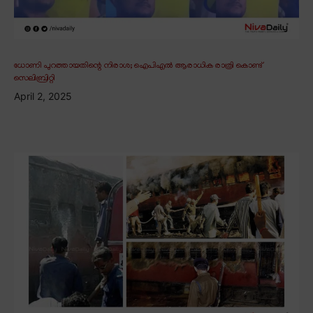
ധോണി പുറത്തായതിന്റെ നിരാശ; ഐപിഎൽ ആരാധിക രാത്രി കൊണ്ട്
സെലിബ്രിറ്റി
April 2, 2025