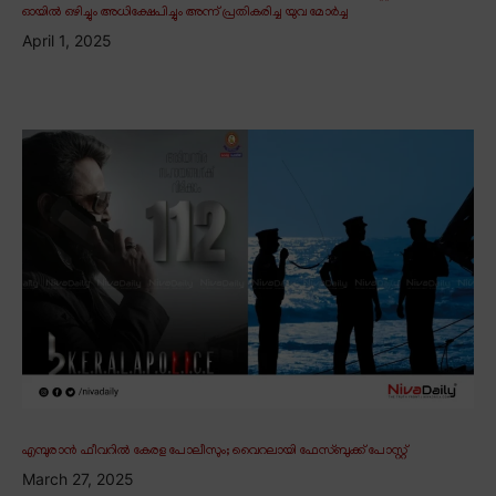
ഓയിൽ ഒഴിച്ചും അധിക്ഷേപിച്ചും അന്ന് പ്രതികരിച്ച യുവ മോർച്ച
April 1, 2025
എമ്പുരാൻ ഫീവറിൽ കേരള പോലീസും; വൈറലായി ഫേസ്ബുക്ക് പോസ്റ്റ്
March 27, 2025