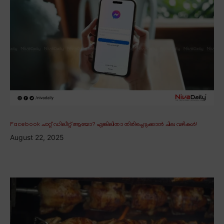
Facebook ചാറ്റ് ഡിലീറ്റ് ആയോ? എങ്കിലിതാ തിരിച്ചെടുക്കാൻ ചില വഴികൾ!
August 22, 2025