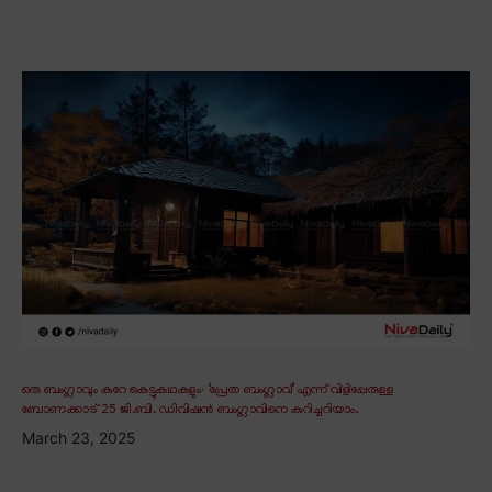
ഒരു ബംഗ്ലാവും കുറേ കെട്ടുകഥകളും∙ ‘പ്രേത ബംഗ്ലാവ്’ എന്ന് വിളിപ്പേരുള്ള
ബോണക്കാട് 25 ജി.ബി. ഡിവിഷൻ ബംഗ്ലാവിനെ കുറിച്ചറിയാം.
March 23, 2025