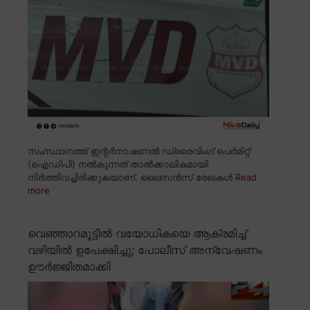
സംസ്ഥാനത്ത് ഇന്റർനാഷണൽ ഡ്രൈവിംഗ് പെർമിറ്റ്
(ഐഡിപി) നൽകുന്നത് താൽക്കാലികമായി
നിർത്തിവച്ചിരിക്കുകയാണ്. ലൈസൻസ് രേഖകൾ
Read
more
വെഞ്ഞാറമൂട്ടിൽ വയോധികയെ ആക്രമിച്ച്
വഴിയിൽ ഉപേക്ഷിച്ചു; പോലീസ് അന്വേഷണം
ഊർജ്ജിതമാക്കി