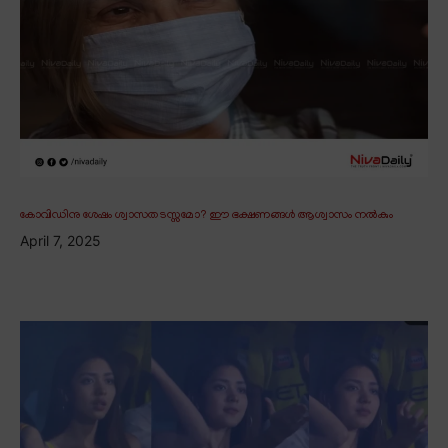
കോവിഡിനു ശേഷം ശ്വാസതടസ്സമോ? ഈ ഭക്ഷണങ്ങൾ ആശ്വാസം നൽകും
April 7, 2025