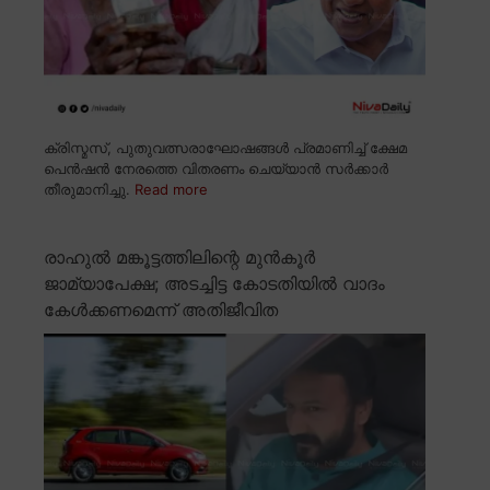
ക്രിസ്മസ്, പുതുവത്സരാഘോഷങ്ങൾ പ്രമാണിച്ച് ക്ഷേമ
പെൻഷൻ നേരത്തെ വിതരണം ചെയ്യാൻ സർക്കാർ
തീരുമാനിച്ചു.
Read more
രാഹുൽ മങ്കൂട്ടത്തിലിന്റെ മുൻകൂർ
ജാമ്യാപേക്ഷ; അടച്ചിട്ട കോടതിയിൽ വാദം
കേൾക്കണമെന്ന് അതിജീവിത