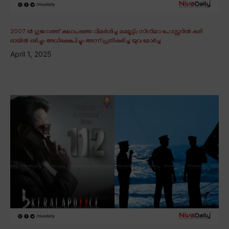
2007 ൽ ഗുജറാത്ത് കലാപത്തെ വിമർശിച്ച മമ്മൂട്ടി; സിനിമാ പോസ്റ്ററിൽ കരി
ഓയിൽ ഒഴിച്ചും അധിക്ഷേപിച്ചും അന്ന് പ്രതികരിച്ച യുവ മോർച്ച
April 1, 2025