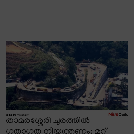
താമരശ്ശേരി ചുരത്തിൽ
ഗതാഗത നിയന്ത്രണം; മറ്റ്