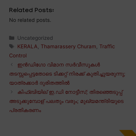
Related Posts:
No related posts.
Categories
Uncategorized
Tags
KERALA
,
Thamarassery Churam
,
Traffic
Control
ഇൻഡിഗോ വിമാന സർവീസുകൾ
തടസ്സപ്പെട്ടതോടെ ടിക്കറ്റ് നിരക്ക് കുതിച്ചുയരുന്നു;
യാത്രക്കാർ ദുരിതത്തിൽ
കിഫ്ബിയില് ഇ.ഡി നോട്ടീസ്; തിരഞ്ഞെടുപ്പ്
അടുക്കുമ്പോള് പലതും വരും; മുഖ്യമന്ത്രിയുടെ
പ്രതികരണം