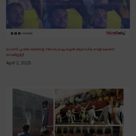
ധോണി പുറത്തായതിന്റെ നിരാശ; ഐപിഎൽ ആരാധിക രാത്രി കൊണ്ട്
സെലിബ്രിറ്റി
April 2, 2025