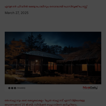
എമ്പുരാൻ ഫീവറിൽ കേരള പോലീസും; വൈറലായി ഫേസ്ബുക്ക് പോസ്റ്റ്
March 27, 2025
ഒരു ബംഗ്ലാവും കുറേ കെട്ടുകഥകളും∙ ‘പ്രേത ബംഗ്ലാവ്’ എന്ന് വിളിപ്പേരുള്ള
ബോണക്കാട് 25 ജി.ബി. ഡിവിഷൻ ബംഗ്ലാവിനെ കുറിച്ചറിയാം.