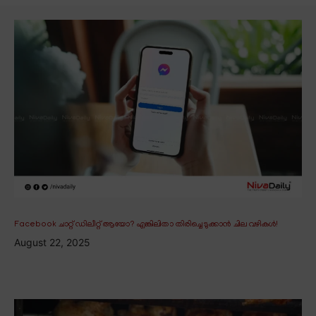
Facebook ചാറ്റ് ഡിലീറ്റ് ആയോ? എങ്കിലിതാ തിരിച്ചെടുക്കാൻ ചില വഴികൾ!
August 22, 2025