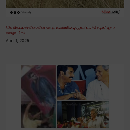
‘നിറ വിവേചന’ത്തിനെതിരെ ശബ്ദം ഉയർത്തിയ പുസ്തകം; ‘ജംഗിൾ ബുക്ക്’ എന്ന
മാസ്റ്റർ പീസ്
April 1, 2025