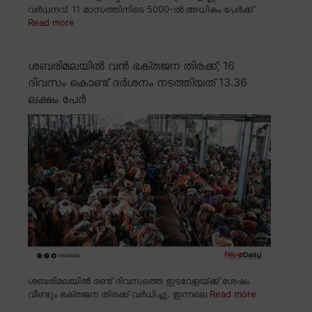
വർധനവ്. 11 മാസത്തിനിടെ 5000-ൽ അധികം പേർക്ക്
Read more
ശബരിമലയിൽ വൻ ഭക്തജന തിരക്ക്; 16
ദിവസം കൊണ്ട് ദർശനം നടത്തിയത് 13.36
ലക്ഷം പേർ
ശബരിമലയിൽ രണ്ട് ദിവസത്തെ ഇടവേളയ്ക്ക് ശേഷം
വീണ്ടും ഭക്തജന തിരക്ക് വർധിച്ചു. ഇന്നലെ
Read more