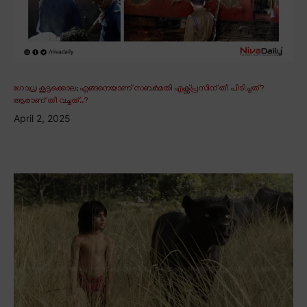
ഗോധ്ര കൂട്ടക്കൊല; എങ്ങനെയാണ് സബർമതി എക്സ്പ്രസിന് തീ പിടിച്ചത്?
ആരാണ് തീ വച്ചത്..?
April 2, 2025