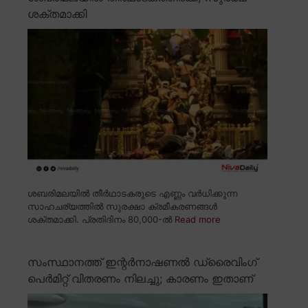
ശക്തമാക്കി
ശബരിമലയിൽ തീർഥാടകരുടെ എണ്ണം വർധിക്കുന്ന
സാഹചര്യത്തിൽ സുരക്ഷാ ക്രമീകരണങ്ങൾ
ശക്തമാക്കി. പ്രതിദിനം 80,000-ൽ
Read more
സംസ്ഥാനത്ത് ഇന്റർനാഷണൽ ഡ്രൈവിംഗ്
പെർമിറ്റ് വിതരണം നിലച്ചു; കാരണം ഇതാണ്