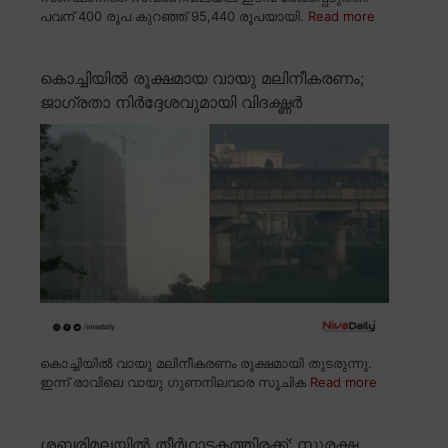
പവന് 400 രൂപ കുറഞ്ഞ് 95,440 രൂപയായി.
Read more
കൊച്ചിയിൽ രൂക്ഷമായ വായു മലിനീകരണം;
ജാഗ്രതാ നിർദ്ദേശവുമായി വിദഗ്ദ്ധർ
കൊച്ചിയിൽ വായു മലിനീകരണം രൂക്ഷമായി തുടരുന്നു.
ഇന്ന് രാവിലെ വായു ഗുണനിലവാര സൂചിക
Read more
ശബരിമലയിൽ തീർഥാടകത്തിരക്ക്; സുരക്ഷ