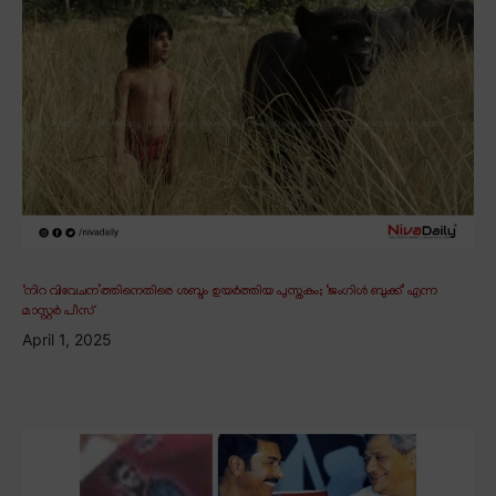
‘നിറ വിവേചന’ത്തിനെതിരെ ശബ്ദം ഉയർത്തിയ പുസ്തകം; ‘ജംഗിൾ ബുക്ക്’ എന്ന
മാസ്റ്റർ പീസ്
April 1, 2025