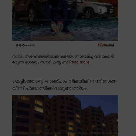
സൗദി അറേബ്യയിലേക്ക് കടത്താന് ശ്രമിച്ച വന് ലഹരി
മരുന്ന് ശേഖരം സൗദി കസ്റ്റംസ്
Read more
കെട്ടിടത്തിന്റെ അഞ്ചാം നിലയില് നിന്ന് താഴെ
വീണ് പ്രവാസിക്ക് ദാരുണാന്ത്യം.