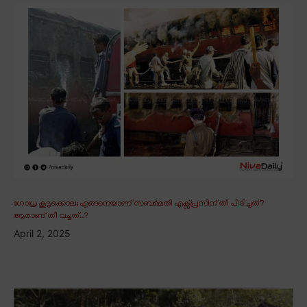
ഗോധ്ര കൂട്ടക്കൊല; എങ്ങനെയാണ് സബർമതി എക്സ്പ്രസിന് തീ പിടിച്ചത്?
ആരാണ് തീ വച്ചത്..?
April 2, 2025