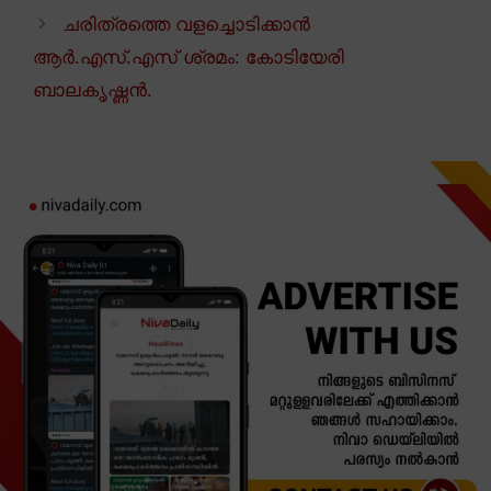
ചരിത്രത്തെ വളച്ചൊടിക്കാൻ
ആർ.എസ്.എസ് ശ്രമം: കോടിയേരി
ബാലകൃഷ്ണൻ.