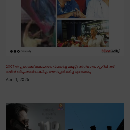
2007 ൽ ഗുജറാത്ത് കലാപത്തെ വിമർശിച്ച മമ്മൂട്ടി; സിനിമാ പോസ്റ്ററിൽ കരി
ഓയിൽ ഒഴിച്ചും അധിക്ഷേപിച്ചും അന്ന് പ്രതികരിച്ച യുവ മോർച്ച
April 1, 2025