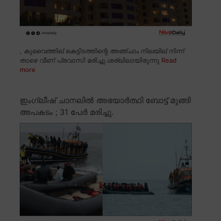
, കുവൈത്തില് കെട്ടിടത്തിന്റെ അഞ്ചാം നിലയില് നിന്ന്
താഴെ വീണ് പ്രവാസി മരിച്ചു.ശര്ഖിലായിരുന്നു
Read
more
ഇംഗ്ലീഷ് ചാനലിൽ അഭയാർത്ഥി ബോട്ട് മുങ്ങി
അപകടം ; 31 പേർ മരിച്ചു.