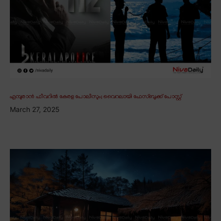
എമ്പുരാൻ ഫീവറിൽ കേരള പോലീസും; വൈറലായി ഫേസ്ബുക്ക് പോസ്റ്റ്
March 27, 2025