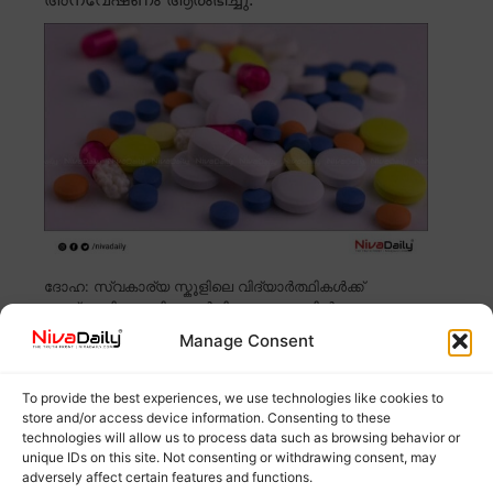
ദോഹ: സ്വകാര്യ സ്കൂളിലെ വിദ്യാർത്ഥികൾക്ക്
ആധ്യാപിക ഗുളിക നൽകിയ സംഭവത്തിൽ
അന്വേഷണം ആരംഭിച്ചു.
Read more
Manage Consent
അമേരിക്കയിലെ വിസ്കോസിൻ ക്രിസ്തുമസ്സ്
To provide the best experiences, we use technologies like cookies to
store and/or access device information. Consenting to these
പരേഡിനിടെ വാഹനം പാഞ്ഞുകയറി ;
technologies will allow us to process data such as browsing behavior or
നിരവധിപേർക്ക് പരിക്ക്.
unique IDs on this site. Not consenting or withdrawing consent, may
adversely affect certain features and functions.