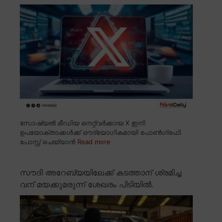
സോഷ്യൽ മീഡിയ നെറ്റ്വർക്കായ X ഇനി
ഉപയോക്താക്കൾക്ക് ഔദ്യോഗികമായി പോൺഗ്രഫി
പോസ്റ്റ് ചെയ്യാൻ
Read more
സൗദി അറേബ്യയിലേക്ക് കടത്താന് ശ്രമിച്ച
വന് മയക്കുമരുന്ന് ശേഖരം പിടിയിൽ.