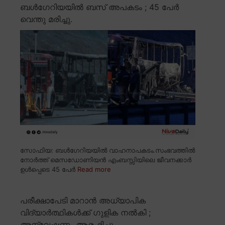
ബൾഗേറിയയിൽ ബസ് അപകടം ; 45 പേർ
വെന്തു മരിച്ചു.
സോഫിയ: ബൾഗേറിയയിൽ വാഹനാപകടം.സംഭവത്തിൽ
നോർത്ത് മെസഡോണിയൻ എംബസ്സിയിലെ ജീവനക്കാർ
ഉൾപ്പെടെ 45 പേർ
Read more
പരീക്ഷാപേടി മാറാൻ അധ്യാപിക
വിദ്യാർത്ഥികൾക്ക് ഗുളിക നൽകി ;
അന്വേഷണം ആരംഭിച്ചു.