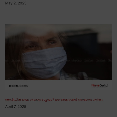
May 2, 2025
കോവിഡിനു ശേഷം ശ്വാസതടസ്സമോ? ഈ ഭക്ഷണങ്ങൾ ആശ്വാസം നൽകും
April 7, 2025