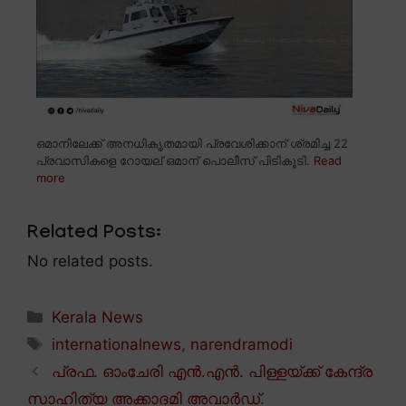
ഒമാനിലേക്ക് അനധികൃതമായി പ്രവേശിക്കാന് ശ്രമിച്ച 22
പ്രവാസികളെ റോയല് ഒമാന് പൊലീസ് പിടികൂടി.
Read
more
Related Posts:
No related posts.
Categories
Kerala News
Tags
internationalnews
,
narendramodi
പ്രഫ. ഓംചേരി എൻ.എൻ. പിള്ളയ്ക്ക് കേന്ദ്ര
സാഹിത്യ അക്കാദമി അവാർഡ്.