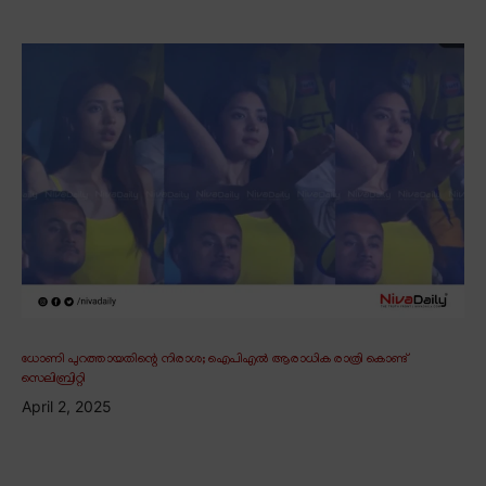
ധോണി പുറത്തായതിന്റെ നിരാശ; ഐപിഎൽ ആരാധിക രാത്രി കൊണ്ട്
സെലിബ്രിറ്റി
April 2, 2025