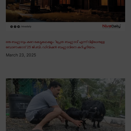
ഒരു ബംഗ്ലാവും കുറേ കെട്ടുകഥകളും∙ ‘പ്രേത ബംഗ്ലാവ്’ എന്ന് വിളിപ്പേരുള്ള
ബോണക്കാട് 25 ജി.ബി. ഡിവിഷൻ ബംഗ്ലാവിനെ കുറിച്ചറിയാം.
March 23, 2025