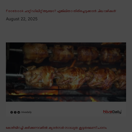
Facebook ചാറ്റ് ഡിലീറ്റ് ആയോ? എങ്കിലിതാ തിരിച്ചെടുക്കാൻ ചില വഴികൾ!
August 22, 2025
കോഴിയിറച്ചി കഴിക്കുന്നവരിൽ ക്യാൻസർ സാധ്യത കൂടുതലെന്ന് പഠനം