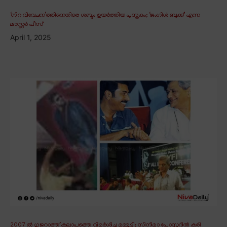
‘നിറ വിവേചന’ത്തിനെതിരെ ശബ്ദം ഉയർത്തിയ പുസ്തകം; ‘ജംഗിൾ ബുക്ക്’ എന്ന
മാസ്റ്റർ പീസ്
April 1, 2025
2007 ൽ ഗുജറാത്ത് കലാപത്തെ വിമർശിച്ച മമ്മൂട്ടി; സിനിമാ പോസ്റ്ററിൽ കരി