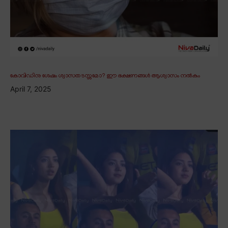
കോവിഡിനു ശേഷം ശ്വാസതടസ്സമോ? ഈ ഭക്ഷണങ്ങൾ ആശ്വാസം നൽകും
April 7, 2025