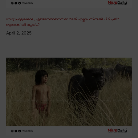
ഗോധ്ര കൂട്ടക്കൊല; എങ്ങനെയാണ് സബർമതി എക്സ്പ്രസിന് തീ പിടിച്ചത്?
ആരാണ് തീ വച്ചത്..?
April 2, 2025