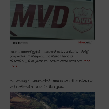
സംസ്ഥാനത്ത് ഇന്റർനാഷണൽ ഡ്രൈവിംഗ് പെർമിറ്റ്
(ഐഡിപി) നൽകുന്നത് താൽക്കാലികമായി
നിർത്തിവച്ചിരിക്കുകയാണ്. ലൈസൻസ് രേഖകൾ
Read
more
താമരശ്ശേരി ചുരത്തിൽ ഗതാഗത നിയന്ത്രണം;
മറ്റ് വഴികൾ തേടാൻ നിർദ്ദേശം