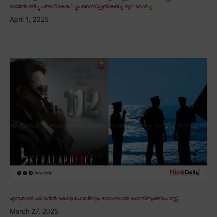
ഓയിൽ ഒഴിച്ചും അധിക്ഷേപിച്ചും അന്ന് പ്രതികരിച്ച യുവ മോർച്ച
April 1, 2025
എമ്പുരാൻ ഫീവറിൽ കേരള പോലീസും; വൈറലായി ഫേസ്ബുക്ക് പോസ്റ്റ്
March 27, 2025