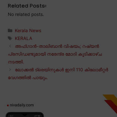
Related Posts:
No related posts.
Categories
Kerala News
Tags
KERALA
അഫ്ഗാൻ-താലിബാൻ വിഷയം; റഷ്യൻ
പ്രസിഡണ്ടുമായി നരേന്ദ്ര മോദി കൂടിക്കാഴ്ച
നടത്തി.
ലോക്കൽ ട്രെയിനുകൾ ഇനി 110 കിലോമീറ്റർ
വേഗത്തിൽ പായും.