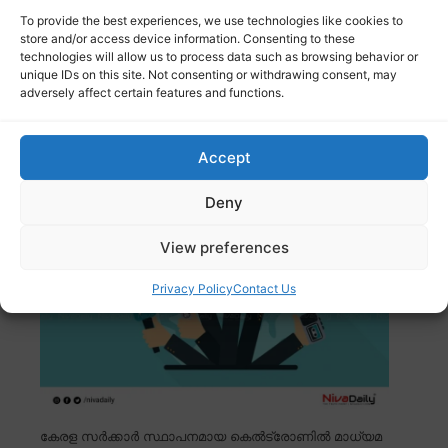
To provide the best experiences, we use technologies like cookies to
ബലാത്സംഗ കേസിൽ രാഹുൽ മങ്കൂട്ടത്തിലിന്റെ മുൻകൂർ
store and/or access device information. Consenting to these
ജാമ്യാപേക്ഷ പരിഗണിക്കാനിരിക്കെ, കേസ് അടച്ചിട്ട
technologies will allow us to process data such as browsing behavior or
കോടതി
Read more
unique IDs on this site. Not consenting or withdrawing consent, may
adversely affect certain features and functions.
കെൽട്രോണിൽ മാധ്യമ പഠനത്തിന്
അപേക്ഷിക്കാം; അവസാന തീയതി ഡിസംബർ
Accept
12
Deny
View preferences
Privacy Policy
Contact Us
കേരള സർക്കാർ സ്ഥാപനമായ കെൽട്രോണിൽ മാധ്യമ