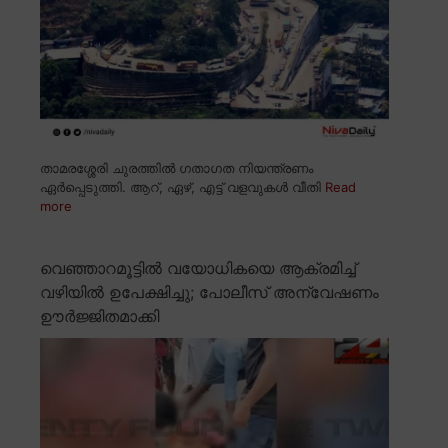
താമരശ്ശേരി ചുരത്തിൽ ഗതാഗത നിയന്ത്രണം
ഏർപ്പെടുത്തി. ആറ്, ഏഴ്, എട്ട് വളവുകൾ വീതി
Read
more
വെഞ്ഞാറമൂട്ടിൽ വയോധികയെ ആക്രമിച്ച്
വഴിയിൽ ഉപേക്ഷിച്ചു; പോലീസ് അന്വേഷണം
ഊർജ്ജിതമാക്കി