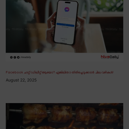
Facebook ചാറ്റ് ഡിലീറ്റ് ആയോ? എങ്കിലിതാ തിരിച്ചെടുക്കാൻ ചില വഴികൾ!
August 22, 2025