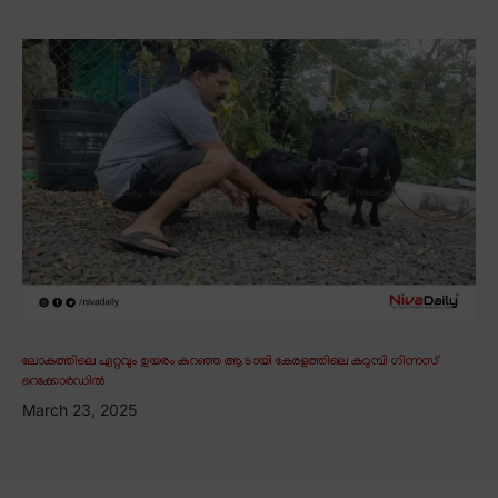
ലോകത്തിലെ ഏറ്റവും ഉയരം കുറഞ്ഞ ആടായി കേരളത്തിലെ കറുമ്പി ഗിന്നസ്
റെക്കോർഡിൽ
March 23, 2025