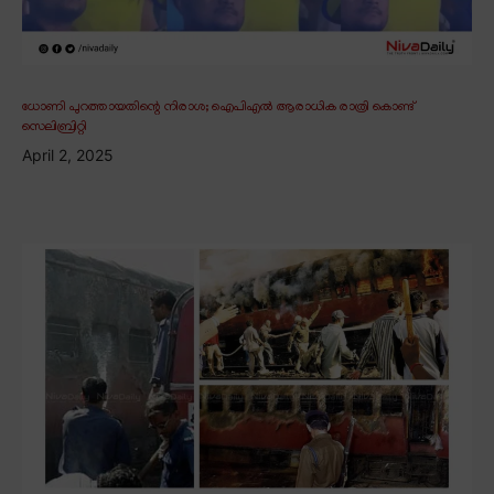
ധോണി പുറത്തായതിന്റെ നിരാശ; ഐപിഎൽ ആരാധിക രാത്രി കൊണ്ട്
സെലിബ്രിറ്റി
April 2, 2025