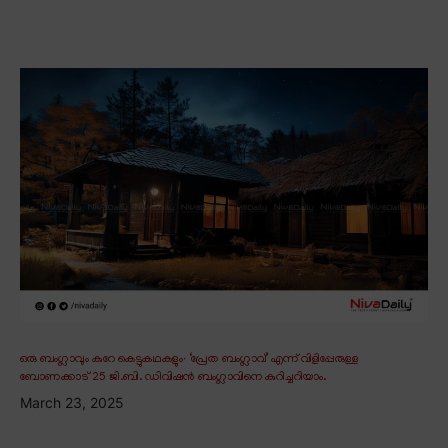
ഒരു ബംഗ്ലാവും കുറേ കെട്ടുകഥകളും∙ ‘പ്രേത ബംഗ്ലാവ്’ എന്ന് വിളിപ്പേരുള്ള
ബോണക്കാട് 25 ജി.ബി. ഡിവിഷൻ ബംഗ്ലാവിനെ കുറിച്ചറിയാം.
March 23, 2025