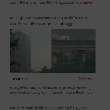
പവന് 400 രൂപ കുറഞ്ഞ് 95,440 രൂപയായി.
Read more
കൊച്ചിയിൽ രൂക്ഷമായ വായു മലിനീകരണം;
ജാഗ്രതാ നിർദ്ദേശവുമായി വിദഗ്ദ്ധർ
കൊച്ചിയിൽ വായു മലിനീകരണം രൂക്ഷമായി തുടരുന്നു.
ഇന്ന് രാവിലെ വായു ഗുണനിലവാര സൂചിക
Read more
ശബരിമലയിൽ തീർഥാടകത്തിരക്ക്; സുരക്ഷ