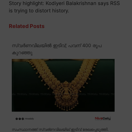
Story highlight: Kodiyeri Balakrishnan says RSS
is trying to distort history.
Related Posts
സ്വർണവിലയിൽ ഇടിവ്; പവന് 400 രൂപ
കുറഞ്ഞു
സംസ്ഥാനത്ത് സ്വര്ണവിലയില് ഇടിവ് രേഖപ്പെടുത്തി.