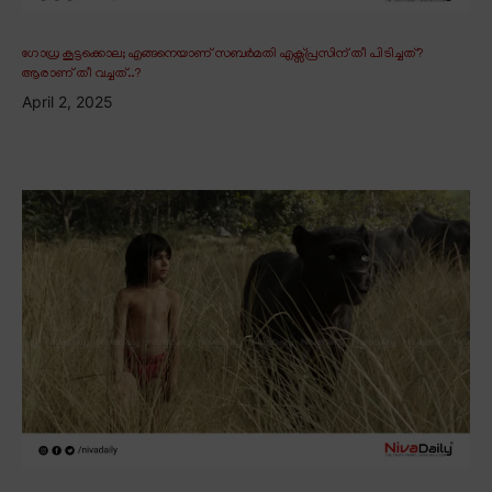
ഗോധ്ര കൂട്ടക്കൊല; എങ്ങനെയാണ് സബർമതി എക്സ്പ്രസിന് തീ പിടിച്ചത്?
ആരാണ് തീ വച്ചത്..?
April 2, 2025