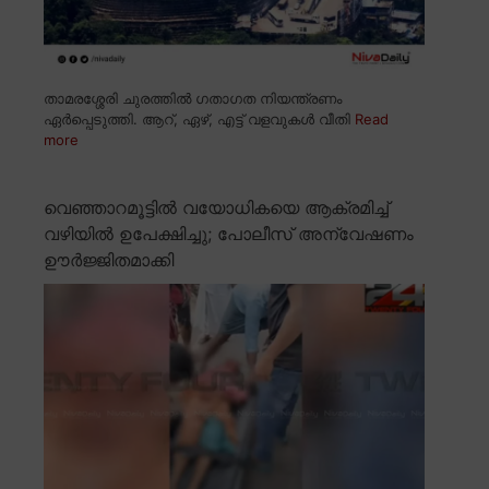
താമരശ്ശേരി ചുരത്തിൽ ഗതാഗത നിയന്ത്രണം
ഏർപ്പെടുത്തി. ആറ്, ഏഴ്, എട്ട് വളവുകൾ വീതി
Read
more
വെഞ്ഞാറമൂട്ടിൽ വയോധികയെ ആക്രമിച്ച്
വഴിയിൽ ഉപേക്ഷിച്ചു; പോലീസ് അന്വേഷണം
ഊർജ്ജിതമാക്കി