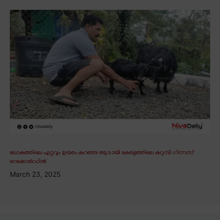
ലോകത്തിലെ ഏറ്റവും ഉയരം കുറഞ്ഞ ആടായി കേരളത്തിലെ കറുമ്പി ഗിന്നസ്
റെക്കോർഡിൽ
March 23, 2025