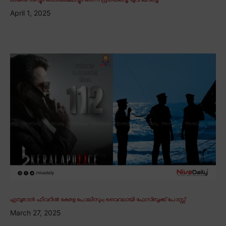
ഓയിൽ ഒഴിച്ചും അധിക്ഷേപിച്ചും അന്ന് പ്രതികരിച്ച യുവ മോർച്ച
April 1, 2025
എമ്പുരാൻ ഫീവറിൽ കേരള പോലീസും; വൈറലായി ഫേസ്ബുക്ക് പോസ്റ്റ്
March 27, 2025