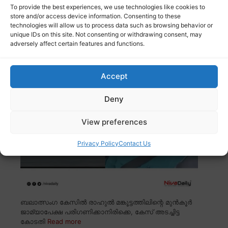
പെൻഷൻ നേരത്തെ വിതരണം ചെയ്യാൻ സർക്കാർ
To provide the best experiences, we use technologies like cookies to
തീരുമാനിച്ചു.
Read more
store and/or access device information. Consenting to these
technologies will allow us to process data such as browsing behavior or
unique IDs on this site. Not consenting or withdrawing consent, may
adversely affect certain features and functions.
രാഹുൽ മങ്കൂട്ടത്തിലിന്റെ മുൻകൂർ
ജാമ്യാപേക്ഷ; അടച്ചിട്ട കോടതിയിൽ വാദം
കേൾക്കണമെന്ന് അതിജീവിത
Accept
Deny
View preferences
Privacy Policy
Contact Us
ബലാത്സംഗ കേസിൽ രാഹുൽ മങ്കൂട്ടത്തിലിന്റെ മുൻകൂർ
ജാമ്യാപേക്ഷ പരിഗണിക്കാനിരിക്കെ, കേസ് അടച്ചിട്ട
കോടതി
Read more