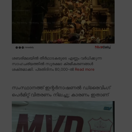
ശബരിമലയിൽ തീർഥാടകരുടെ എണ്ണം വർധിക്കുന്ന
സാഹചര്യത്തിൽ സുരക്ഷാ ക്രമീകരണങ്ങൾ
ശക്തമാക്കി. പ്രതിദിനം 80,000-ൽ
Read more
സംസ്ഥാനത്ത് ഇന്റർനാഷണൽ ഡ്രൈവിംഗ്
പെർമിറ്റ് വിതരണം നിലച്ചു; കാരണം ഇതാണ്