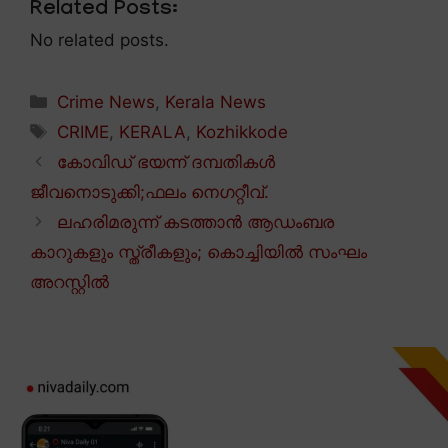
Related Posts:
No related posts.
Categories
Crime News
,
Kerala News
Tags
CRIME
,
KERALA
,
Kozhikkode
കോവിഡ് ഭയന്ന് ദമ്പതികൾ
ജീവനൊടുക്കി;ഫലം നെഗറ്റീവ്.
ലഹരിമരുന്ന് കടത്താൻ ആഡംബര
കാറുകളും സ്ത്രീകളും; കൊച്ചിയിൽ സംഘം
അറസ്റ്റിൽ