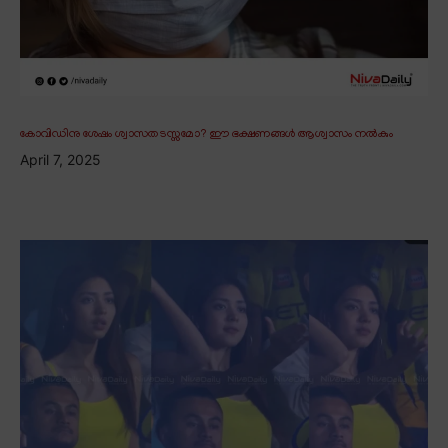
കോവിഡിനു ശേഷം ശ്വാസതടസ്സമോ? ഈ ഭക്ഷണങ്ങൾ ആശ്വാസം നൽകും
April 7, 2025