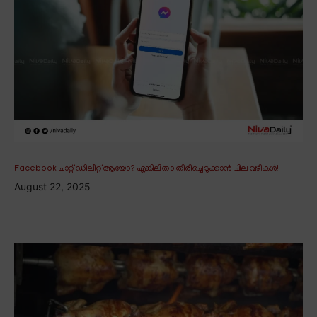
Facebook ചാറ്റ് ഡിലീറ്റ് ആയോ? എങ്കിലിതാ തിരിച്ചെടുക്കാൻ ചില വഴികൾ!
August 22, 2025