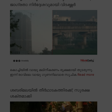
ജാഗ്രതാ നിർദ്ദേശവുമായി വിദഗ്ദ്ധർ
കൊച്ചിയിൽ വായു മലിനീകരണം രൂക്ഷമായി തുടരുന്നു.
ഇന്ന് രാവിലെ വായു ഗുണനിലവാര സൂചിക
Read more
ശബരിമലയിൽ തീർഥാടകത്തിരക്ക്; സുരക്ഷ
ശക്തമാക്കി