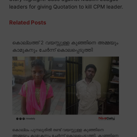
leaders for giving Quotation to kill CPM leader.
Related Posts
കൊല്ലത്ത് 2 വയസ്സുള്ള കുഞ്ഞിനെ അമ്മയും
കാമുകനും ചേർന്ന് കൊലപ്പെടുത്തി
കൊല്ലം പുനലൂരിൽ രണ്ട് വയസ്സുള്ള കുഞ്ഞിനെ
അമ്മയും കാമുകനും ചേർന്ന് കൊലപ്പെടുത്തി. കുഞ്ഞിനെ