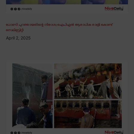
ധോണി പുറത്തായതിന്റെ നിരാശ; ഐപിഎൽ ആരാധിക രാത്രി കൊണ്ട്
സെലിബ്രിറ്റി
April 2, 2025