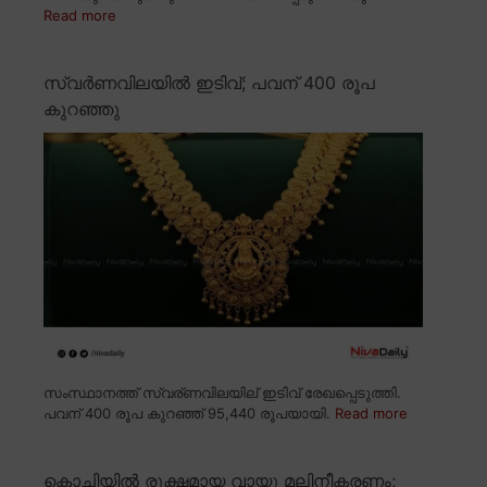
Read more
സ്വർണവിലയിൽ ഇടിവ്; പവന് 400 രൂപ
കുറഞ്ഞു
സംസ്ഥാനത്ത് സ്വര്ണവിലയില് ഇടിവ് രേഖപ്പെടുത്തി.
പവന് 400 രൂപ കുറഞ്ഞ് 95,440 രൂപയായി.
Read more
കൊച്ചിയിൽ രൂക്ഷമായ വായു മലിനീകരണം;