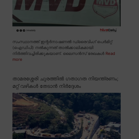
സംസ്ഥാനത്ത് ഇന്റർനാഷണൽ ഡ്രൈവിംഗ് പെർമിറ്റ്
(ഐഡിപി) നൽകുന്നത് താൽക്കാലികമായി
നിർത്തിവച്ചിരിക്കുകയാണ്. ലൈസൻസ് രേഖകൾ
Read
more
താമരശ്ശേരി ചുരത്തിൽ ഗതാഗത നിയന്ത്രണം;
മറ്റ് വഴികൾ തേടാൻ നിർദ്ദേശം