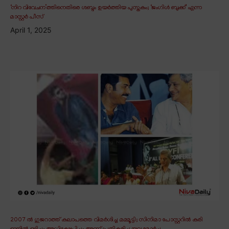
‘നിറ വിവേചന’ത്തിനെതിരെ ശബ്ദം ഉയർത്തിയ പുസ്തകം; ‘ജംഗിൾ ബുക്ക്’ എന്ന
മാസ്റ്റർ പീസ്
April 1, 2025
2007 ൽ ഗുജറാത്ത് കലാപത്തെ വിമർശിച്ച മമ്മൂട്ടി; സിനിമാ പോസ്റ്ററിൽ കരി