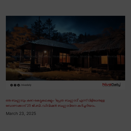
ഒരു ബംഗ്ലാവും കുറേ കെട്ടുകഥകളും∙ ‘പ്രേത ബംഗ്ലാവ്’ എന്ന് വിളിപ്പേരുള്ള
ബോണക്കാട് 25 ജി.ബി. ഡിവിഷൻ ബംഗ്ലാവിനെ കുറിച്ചറിയാം.
March 23, 2025