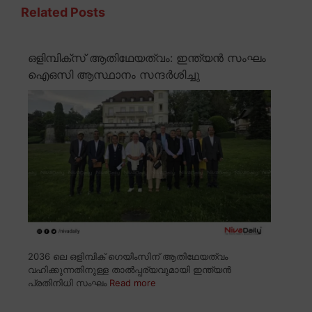
Related Posts
ഒളിമ്പിക്സ് ആതിഥേയത്വം: ഇന്ത്യൻ സംഘം
ഐഒസി ആസ്ഥാനം സന്ദർശിച്ചു
2036 ലെ ഒളിമ്പിക് ഗെയിംസിന് ആതിഥേയത്വം
വഹിക്കുന്നതിനുള്ള താൽപ്പര്യവുമായി ഇന്ത്യൻ
പ്രതിനിധി സംഘം
Read more