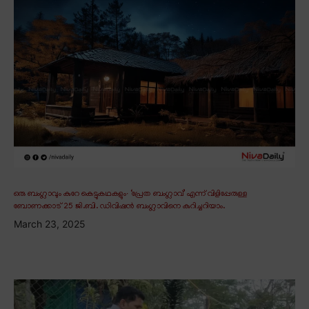
ഒരു ബംഗ്ലാവും കുറേ കെട്ടുകഥകളും∙ ‘പ്രേത ബംഗ്ലാവ്’ എന്ന് വിളിപ്പേരുള്ള
ബോണക്കാട് 25 ജി.ബി. ഡിവിഷൻ ബംഗ്ലാവിനെ കുറിച്ചറിയാം.
March 23, 2025