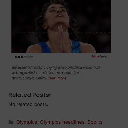
ഒളിംപിക്സ് വനിതാ ഗുസ്തി മത്സരത്തിലെ ഫൈനൽ
മുന്നേറ്റത്തിൽ നിന്ന് വിനേഷ് ഫോഗട്ടിനെ
അയോഗ്യയാക്കിയ
Read more
Related Posts:
No related posts.
Categories
Olympics
,
Olympics headlines
,
Sports