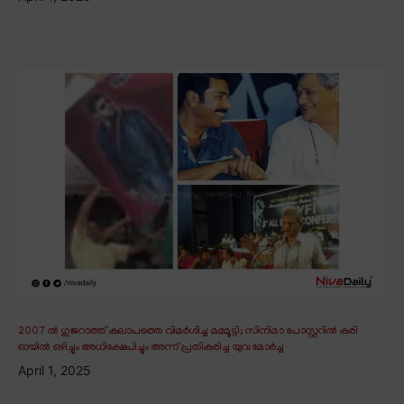
2007 ൽ ഗുജറാത്ത് കലാപത്തെ വിമർശിച്ച മമ്മൂട്ടി; സിനിമാ പോസ്റ്ററിൽ കരി
ഓയിൽ ഒഴിച്ചും അധിക്ഷേപിച്ചും അന്ന് പ്രതികരിച്ച യുവ മോർച്ച
April 1, 2025