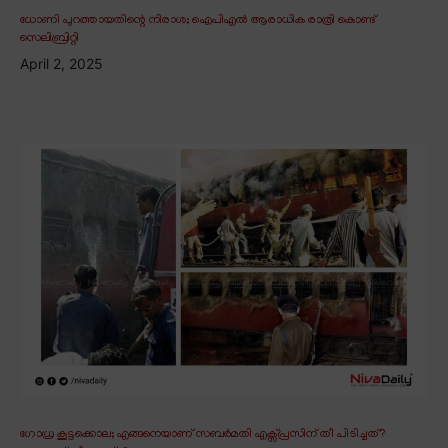
ധോണി പുറത്തായതിന്റെ നിരാശ; ഐപിഎൽ ആരാധിക രാത്രി കൊണ്ട്
സെലിബ്രിറ്റി
April 2, 2025
ഗോധ്ര കൂട്ടക്കൊല; എങ്ങനെയാണ് സബർമതി എക്സ്പ്രസിന് തീ പിടിച്ചത്?