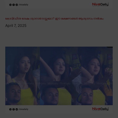
കോവിഡിനു ശേഷം ശ്വാസതടസ്സമോ? ഈ ഭക്ഷണങ്ങൾ ആശ്വാസം നൽകും
April 7, 2025