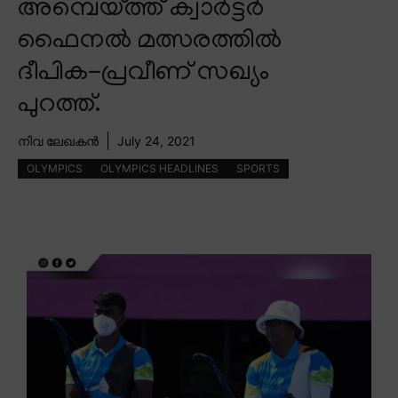
അമ്പെയ്ത്ത് ക്വാർട്ടർ
ഫൈനൽ മത്സരത്തിൽ
ദീപിക-പ്രവീണ് സഖ്യം
പുറത്ത്.
നിവ ലേഖകൻ
July 24, 2021
OLYMPICS
OLYMPICS HEADLINES
SPORTS