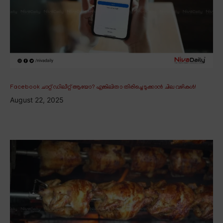
Facebook ചാറ്റ് ഡിലീറ്റ് ആയോ? എങ്കിലിതാ തിരിച്ചെടുക്കാൻ ചില വഴികൾ!
August 22, 2025