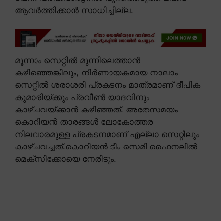
ആവർത്തിക്കാൻ സാധിച്ചില്ല.
മൂന്നാം സെറ്റിൽ മുന്നിലെത്താൻ
കഴിഞ്ഞെങ്കിലും, നിർണായകമായ നാലാം
സെറ്റിൽ ശരാശരി പ്രകടനം മാത്രമാണ് ദീപിക
കുമാരിയ്ക്കും പ്രവീൺ യാദവിനും
കാഴ്ചവയ്ക്കാൻ കഴിഞ്ഞത്. അതേസമയം
കൊറിയൻ താരങ്ങൾ ലോകോത്തര
നിലവാരമുള്ള പ്രകടനമാണ് എല്ലാ സെറ്റിലും
കാഴ്ചവച്ചത്.കൊറിയൻ ടീം സെമി ഫൈനലിൽ
മെക്സിക്കോയെ നേരിടും.