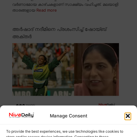
വർണാഭമായ കാഴ്ചകളാണ് സാക്ഷ്യം വഹിച്ചത്. മലയാളി
താരങ്ങളായ
Read more
അർഷാദ് നദീമിനെ പ്രശംസിച്ച് ഷോയ്ബ്
അക്തർ
Manage Consent
പാകിസ്ഥാൻ താരം അർഷാദ് നദീമിനെ പ്രശംസിച്ച്
ഷോയ്ബ് അക്തർ രംഗത്തെത്തി. നീരജ് ചോപ്രയുടെ
Read more
To provide the best experiences, we use technologies like cookies to
store and/or access device information. Consenting to these