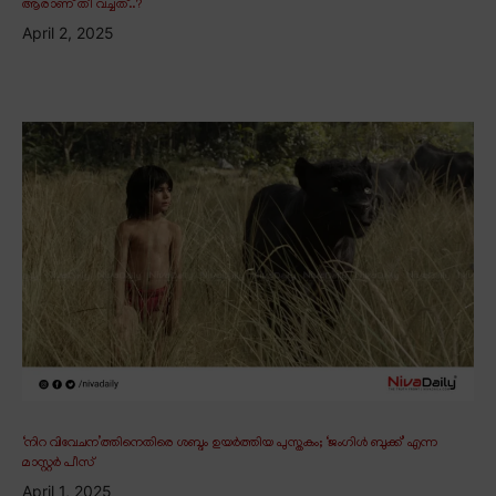
ആരാണ് തീ വച്ചത്..?
April 2, 2025
‘നിറ വിവേചന’ത്തിനെതിരെ ശബ്ദം ഉയർത്തിയ പുസ്തകം; ‘ജംഗിൾ ബുക്ക്’ എന്ന
മാസ്റ്റർ പീസ്
April 1, 2025