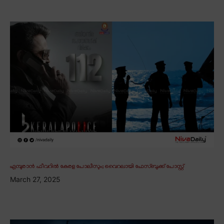
എമ്പുരാൻ ഫീവറിൽ കേരള പോലീസും; വൈറലായി ഫേസ്ബുക്ക് പോസ്റ്റ്
March 27, 2025