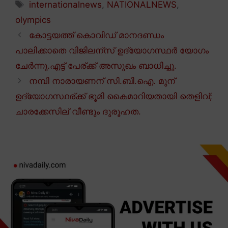
Tags
internationalnews
,
NATIONALNEWS
,
olympics
കോട്ടയത്ത് കൊവിഡ് മാനദണ്ഡം
പാലിക്കാതെ വിജിലന്സ് ഉദ്യോഗസ്ഥർ യോഗം
ചേർന്നു.എട്ട് പേര്ക്ക് അസുഖം ബാധിച്ചു.
നമ്പി നാരായണന് സി.ബി.ഐ. മുന്
ഉദ്യോഗസ്ഥര്ക്ക് ഭൂമി കൈമാറിയതായി തെളിവ്;
ചാരക്കേസില് വീണ്ടും ദുരൂഹത.