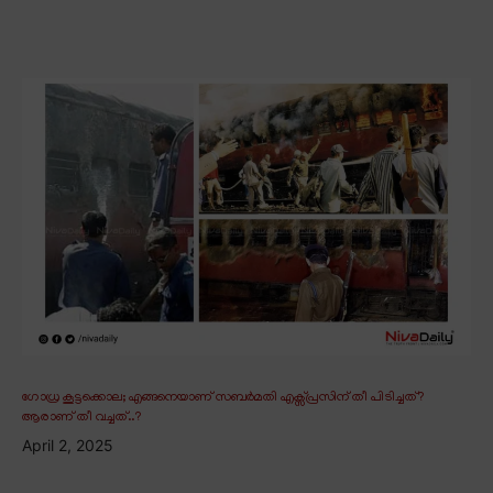
ഗോധ്ര കൂട്ടക്കൊല; എങ്ങനെയാണ് സബർമതി എക്സ്പ്രസിന് തീ പിടിച്ചത്?
ആരാണ് തീ വച്ചത്..?
April 2, 2025