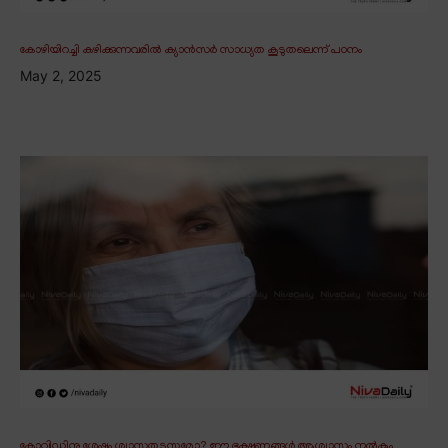
കോഴിയിറച്ചി കഴിക്കുന്നവരിൽ ക്യാൻസർ സാധ്യത കൂടുതലെന്ന് പഠനം
May 2, 2025
കോവിഡിനു ശേഷം ശ്വാസതടസ്സമോ? ഈ ഭക്ഷണങ്ങൾ ആശ്വാസം നൽകും