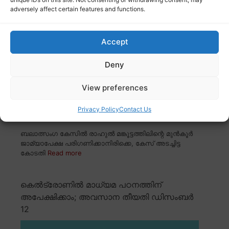
കേൾക്കണമെന്ന് അതിജീവിത
adversely affect certain features and functions.
Accept
Deny
View preferences
Privacy Policy
Contact Us
ബലാത്സംഗ കേസിൽ രാഹുൽ മങ്കൂട്ടത്തിലിന്റെ മുൻകൂർ
ജാമ്യാപേക്ഷ പരിഗണിക്കാനിരിക്കെ, കേസ് അടച്ചിട്ട
കോടതി
Read more
കെൽട്രോണിൽ മാധ്യമ പഠനത്തിന്
അപേക്ഷിക്കാം; അവസാന തീയതി ഡിസംബർ
12