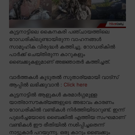
കുട്ടനാട്ടിലെ കൈനകരി പഞ്ചായത്തിലെ
റോഡരികിലുണ്ടായിരുന്ന വാഹനങ്ങൾ
സാമൂഹിക വിരുദ്ധർ കത്തിച്ചു. റോഡരികിൽ
പാർക്ക് ചെയ്തിരുന്ന കാറുകളും
ബൈക്കുകളുമാണ് അജ്ഞാതർ കത്തിച്ചത്.
വാർത്തകൾ കൂടുതൽ സുതാര്യമായി വാട്സ്
ആപ്പിൽ ലഭിക്കുവാൻ :
Click here
കുട്ടനാട്ടിൽ ആളുകൾ കരമാർഗ്ഗമുള്ള
യാത്രാസൗകര്യങ്ങളുടെ അഭാവം കാരണം
റോഡരികിൽ വണ്ടികൾ നിർത്തിയിടാറുണ്ട്. ഇന്ന്
പുലർച്ചയോടെ ബൈക്കിൽ എത്തിയ സംഘമാണ്
വണ്ടികൾ ഈ രീതിയിൽ നശിപ്പിച്ചതെന്ന്
നാട്ടുകാർ പറയുന്നു. ഒരു കാറും ബൈക്കും