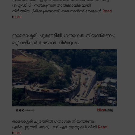
(ഐഡിപി) നൽകുന്നത് താൽക്കാലികമായി
നിർത്തിവച്ചിരിക്കുകയാണ്. ലൈസൻസ് രേഖകൾ
Read
more
താമരശ്ശേരി ചുരത്തിൽ ഗതാഗത നിയന്ത്രണം;
മറ്റ് വഴികൾ തേടാൻ നിർദ്ദേശം
താമരശ്ശേരി ചുരത്തിൽ ഗതാഗത നിയന്ത്രണം
ഏർപ്പെടുത്തി. ആറ്, ഏഴ്, എട്ട് വളവുകൾ വീതി
Read
more