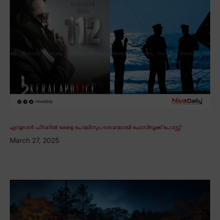
എമ്പുരാൻ ഫീവറിൽ കേരള പോലീസും; വൈറലായി ഫേസ്ബുക്ക് പോസ്റ്റ്
March 27, 2025