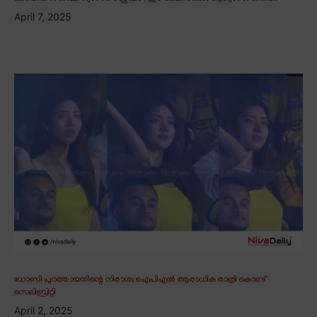
April 7, 2025
ധോണി പുറത്തായതിന്റെ നിരാശ; ഐപിഎൽ ആരാധിക രാത്രി കൊണ്ട്
സെലിബ്രിറ്റി
April 2, 2025