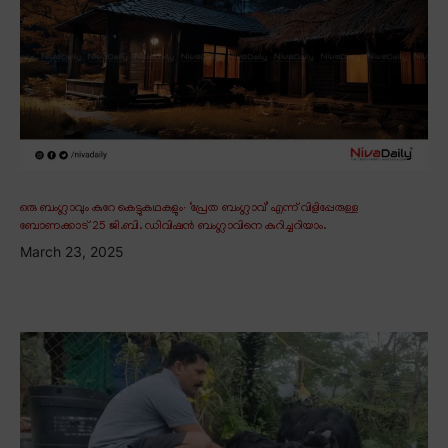
ഒരു ബംഗ്ലാവും കുറേ കെട്ടുകഥകളും∙ ‘പ്രേത ബംഗ്ലാവ്’ എന്ന് വിളിപ്പേരുള്ള
ബോണക്കാട് 25 ജി.ബി. ഡിവിഷൻ ബംഗ്ലാവിനെ കുറിച്ചറിയാം.
March 23, 2025