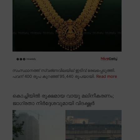
സംസ്ഥാനത്ത് സ്വര്ണവിലയില് ഇടിവ് രേഖപ്പെടുത്തി.
പവന് 400 രൂപ കുറഞ്ഞ് 95,440 രൂപയായി.
Read more
കൊച്ചിയിൽ രൂക്ഷമായ വായു മലിനീകരണം;
ജാഗ്രതാ നിർദ്ദേശവുമായി വിദഗ്ദ്ധർ