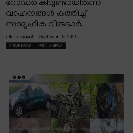
റോഡരികിലുണ്ടായിരുന്ന
വാഹനങ്ങൾ കത്തിച്ച്
സാമൂഹിക വിരുദ്ധർ.
നിവ ലേഖകൻ
September 9, 2021
CRIME NEWS
KERALA NEWS