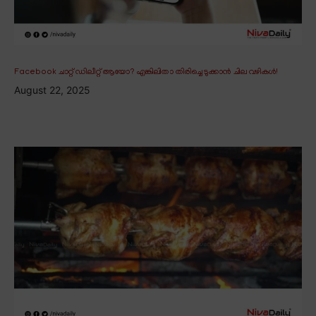
Facebook ചാറ്റ് ഡിലീറ്റ് ആയോ? എങ്കിലിതാ തിരിച്ചെടുക്കാൻ ചില വഴികൾ!
August 22, 2025