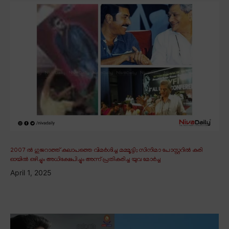
2007 ൽ ഗുജറാത്ത് കലാപത്തെ വിമർശിച്ച മമ്മൂട്ടി; സിനിമാ പോസ്റ്ററിൽ കരി
ഓയിൽ ഒഴിച്ചും അധിക്ഷേപിച്ചും അന്ന് പ്രതികരിച്ച യുവ മോർച്ച
April 1, 2025