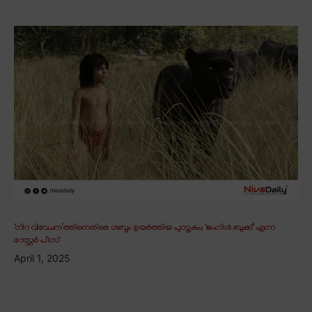
‘നിറ വിവേചന’ത്തിനെതിരെ ശബ്ദം ഉയർത്തിയ പുസ്തകം; ‘ജംഗിൾ ബുക്ക്’ എന്ന
മാസ്റ്റർ പീസ്
April 1, 2025