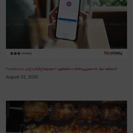
Facebook ചാറ്റ് ഡിലീറ്റ് ആയോ? എങ്കിലിതാ തിരിച്ചെടുക്കാൻ ചില വഴികൾ!
August 22, 2025