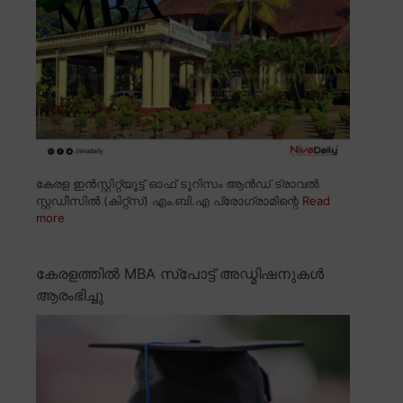
കേരള ഇൻസ്റ്റിറ്റ്യൂട്ട് ഓഫ് ടൂറിസം ആൻഡ് ട്രാവൽ
സ്റ്റഡീസിൽ (കിറ്റ്സ്) എം.ബി.എ പ്രോഗ്രാമിന്റെ
Read
more
കേരളത്തിൽ MBA സ്പോട്ട് അഡ്മിഷനുകൾ
ആരംഭിച്ചു