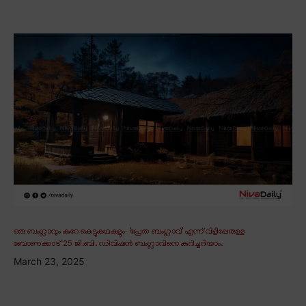
ഒരു ബംഗ്ലാവും കുറേ കെട്ടുകഥകളും∙ ‘പ്രേത ബംഗ്ലാവ്’ എന്ന് വിളിപ്പേരുള്ള
ബോണക്കാട് 25 ജി.ബി. ഡിവിഷൻ ബംഗ്ലാവിനെ കുറിച്ചറിയാം.
March 23, 2025