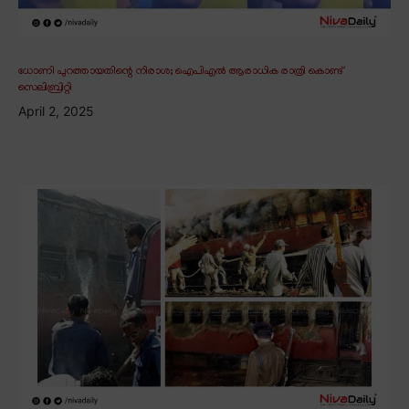
ധോണി പുറത്തായതിന്റെ നിരാശ; ഐപിഎൽ ആരാധിക രാത്രി കൊണ്ട്
സെലിബ്രിറ്റി
April 2, 2025