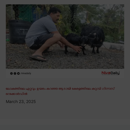
ലോകത്തിലെ ഏറ്റവും ഉയരം കുറഞ്ഞ ആടായി കേരളത്തിലെ കറുമ്പി ഗിന്നസ്
റെക്കോർഡിൽ
March 23, 2025