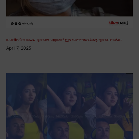
കോവിഡിനു ശേഷം ശ്വാസതടസ്സമോ? ഈ ഭക്ഷണങ്ങൾ ആശ്വാസം നൽകും
April 7, 2025