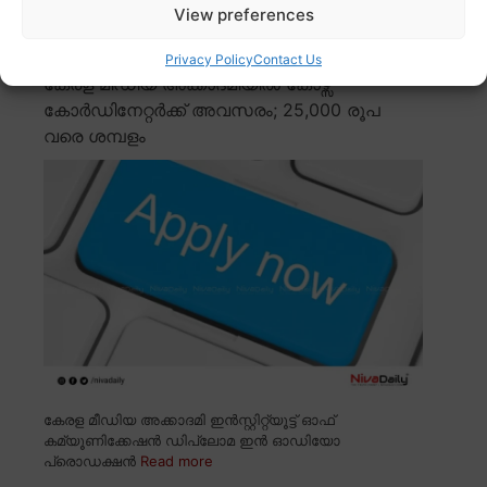
View preferences
സ്റ്റഡീസിൽ (കിറ്റ്സ്) പി.ജി ഡിപ്ലോമ
Read more
Privacy Policy
Contact Us
കേരള മീഡിയ അക്കാദമിയിൽ കോഴ്സ്
കോർഡിനേറ്റർക്ക് അവസരം; 25,000 രൂപ
വരെ ശമ്പളം
കേരള മീഡിയ അക്കാദമി ഇൻസ്റ്റിറ്റ്യൂട്ട് ഓഫ്
കമ്യൂണിക്കേഷൻ ഡിപ്ലോമ ഇൻ ഓഡിയോ
പ്രൊഡക്ഷൻ
Read more