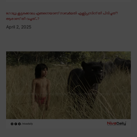
ഗോധ്ര കൂട്ടക്കൊല; എങ്ങനെയാണ് സബർമതി എക്സ്പ്രസിന് തീ പിടിച്ചത്?
ആരാണ് തീ വച്ചത്..?
April 2, 2025