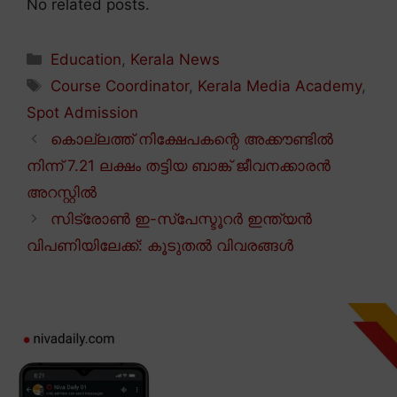
No related posts.
Categories
Education
,
Kerala News
Tags
Course Coordinator
,
Kerala Media Academy
,
Spot Admission
കൊല്ലത്ത് നിക്ഷേപകന്റെ അക്കൗണ്ടിൽ
നിന്ന് 7.21 ലക്ഷം തട്ടിയ ബാങ്ക് ജീവനക്കാരൻ
അറസ്റ്റിൽ
സിട്രോൺ ഇ-സ്പേസ്ടൂറർ ഇന്ത്യൻ
വിപണിയിലേക്ക്: കൂടുതൽ വിവരങ്ങൾ