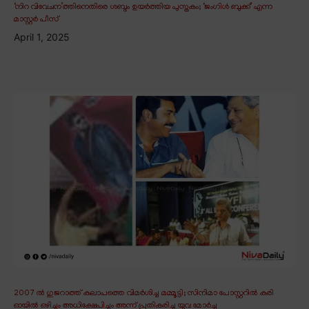
‘നിറ വിവേചന’ത്തിനെതിരെ ശബ്ദം ഉയർത്തിയ പുസ്തകം; ‘ജംഗിൾ ബുക്ക്’ എന്ന
മാസ്റ്റർ പീസ്
April 1, 2025
2007 ൽ ഗുജറാത്ത് കലാപത്തെ വിമർശിച്ച മമ്മൂട്ടി; സിനിമാ പോസ്റ്ററിൽ കരി
ഓയിൽ ഒഴിച്ചും അധിക്ഷേപിച്ചും അന്ന് പ്രതികരിച്ച യുവ മോർച്ച