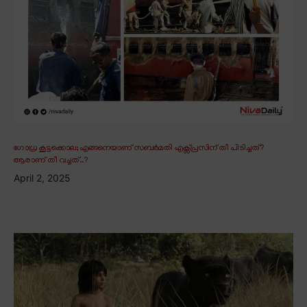
ഗോധ്ര കൂട്ടക്കൊല; എങ്ങനെയാണ് സബർമതി എക്സ്പ്രസിന് തീ പിടിച്ചത്?
ആരാണ് തീ വച്ചത്..?
April 2, 2025