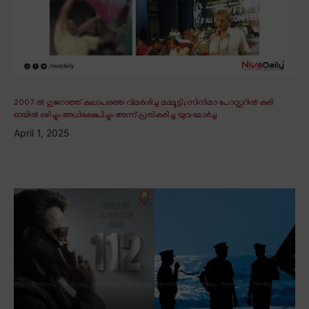
2007 ൽ ഗുജറാത്ത് കലാപത്തെ വിമർശിച്ച മമ്മൂട്ടി; സിനിമാ പോസ്റ്ററിൽ കരി
ഓയിൽ ഒഴിച്ചും അധിക്ഷേപിച്ചും അന്ന് പ്രതികരിച്ച യുവ മോർച്ച
April 1, 2025