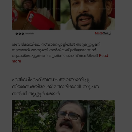
ശബരിമലയിലെ സ്വർണപ്പാളിയിൽ അറ്റകുറ്റപ്പണി
നടത്താൻ അനുമതി നൽകിയത് ഉദ്യോഗസ്ഥർ
ആവശ്യപ്പെട്ടതിനെ തുടർന്നാണെന്ന് തന്ത്രിമാർ
Read
more
എൽഡിഎഫ് ബന്ധം അവസാനിച്ചു;
നിയമസഭയിലേക്ക് മത്സരിക്കാൻ സൂചന
നൽകി തൃശ്ശൂർ മേയർ