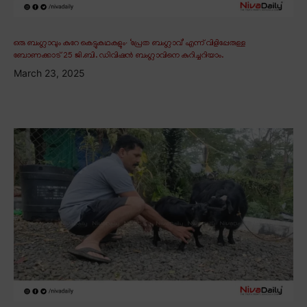
ഒരു ബംഗ്ലാവും കുറേ കെട്ടുകഥകളും∙ ‘പ്രേത ബംഗ്ലാവ്’ എന്ന് വിളിപ്പേരുള്ള
ബോണക്കാട് 25 ജി.ബി. ഡിവിഷൻ ബംഗ്ലാവിനെ കുറിച്ചറിയാം.
March 23, 2025