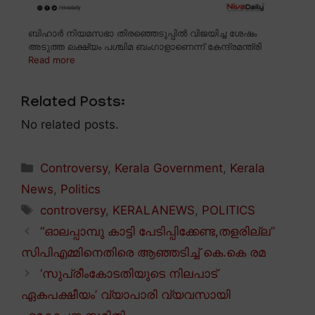
ബിഹാർ നിയമസഭാ തിരഞ്ഞെടുപ്പിൽ വിജയിച്ച ശേഷം
അടുത്ത ലക്ഷ്യം പശ്ചിമ ബംഗാളാണെന്ന് കേന്ദ്രമന്ത്രി
Read more
Related Posts:
No related posts.
Categories
Controversy
,
Kerala Government
,
Kerala
News
,
Politics
Tags
controversy
,
KERALANEWS
,
POLITICS
“ഓലപ്പാമ്പു കാട്ടി പേടിപ്പിക്കേണ്ട,തളരില്ല”
സിപിഎമ്മിനെതിരെ ആഞ്ഞടിച്ച് കെ.കെ രമ
‘സുപ്രീംകോടതിയുടെ നിലപാട്
ഏകപക്ഷീയം’ വ്യാപാരി വ്യവസായി