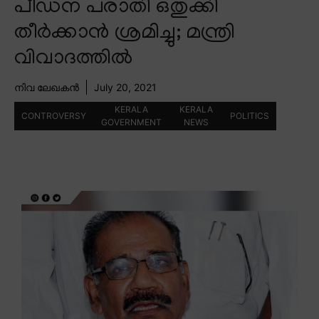
പീഡന പരാതി ഒതുക്കി
തീർക്കാൻ ശ്രമിച്ചു; മന്ത്രി
വിവാദത്തിൽ
നിവ ലേഖകൻ
July 20, 2021
KERALA
KERALA
CONTROVERSY
POLITICS
GOVERNMENT
NEWS