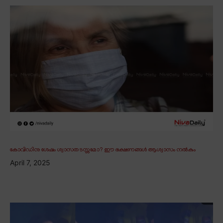
കോവിഡിനു ശേഷം ശ്വാസതടസ്സമോ? ഈ ഭക്ഷണങ്ങൾ ആശ്വാസം നൽകും
April 7, 2025