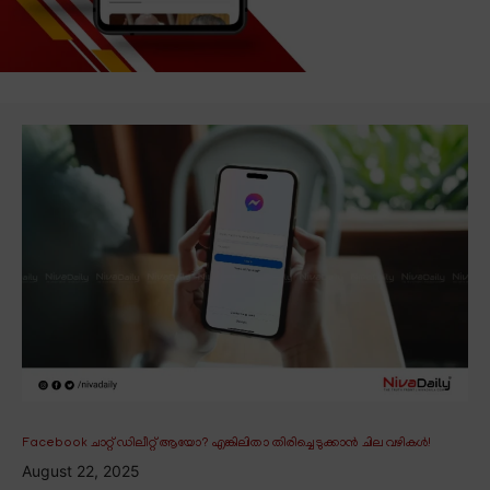
Facebook ചാറ്റ് ഡിലീറ്റ് ആയോ? എങ്കിലിതാ തിരിച്ചെടുക്കാൻ ചില വഴികൾ!
August 22, 2025