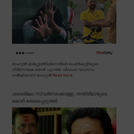
രാഹുൽ മാങ്കൂട്ടത്തിലിനെതിരെ പെൺകുട്ടിയുടെ
നിർണായക മൊഴി പുറത്ത്. വിവാഹ വാഗ്ദാനം
നൽകിയാണ് രാഹുൽ
Read more
ശബരിമല സ്വര്ണക്കൊള്ള: തന്ത്രിമാരുടെ
മൊഴി രേഖപ്പെടുത്തി