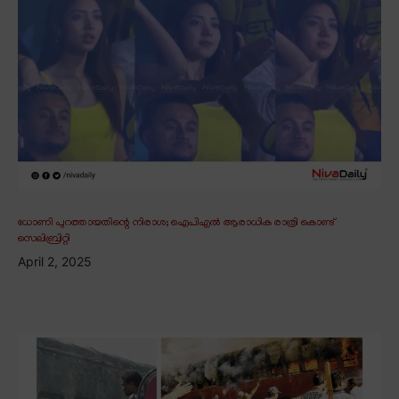
ധോണി പുറത്തായതിന്റെ നിരാശ; ഐപിഎൽ ആരാധിക രാത്രി കൊണ്ട്
സെലിബ്രിറ്റി
April 2, 2025