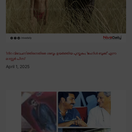
‘നിറ വിവേചന’ത്തിനെതിരെ ശബ്ദം ഉയർത്തിയ പുസ്തകം; ‘ജംഗിൾ ബുക്ക്’ എന്ന
മാസ്റ്റർ പീസ്
April 1, 2025