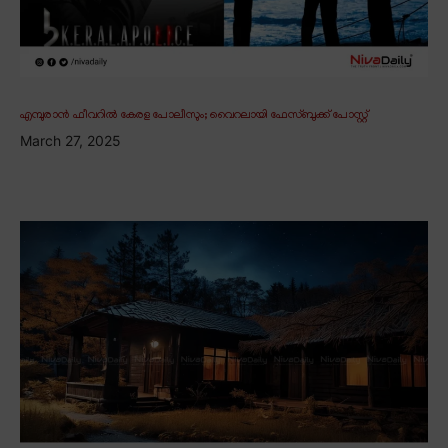
എമ്പുരാൻ ഫീവറിൽ കേരള പോലീസും; വൈറലായി ഫേസ്ബുക്ക് പോസ്റ്റ്
March 27, 2025