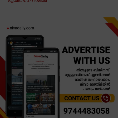
ഏകോപന സമിതി