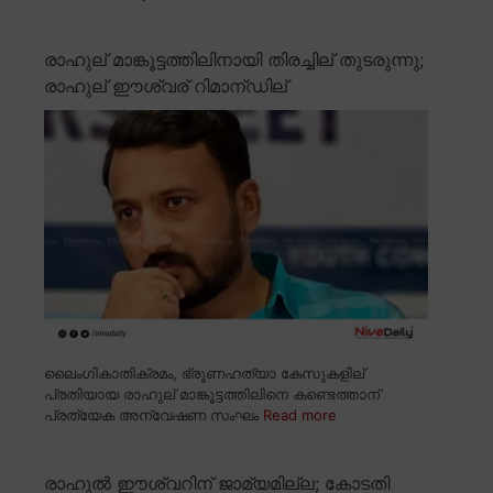
രാഹുല് മാങ്കൂട്ടത്തിലിനായി തിരച്ചില് തുടരുന്നു;
രാഹുല് ഈശ്വര് റിമാന്ഡില്
ലൈംഗികാതിക്രമം, ഭ്രൂണഹത്യാ കേസുകളില്
പ്രതിയായ രാഹുല് മാങ്കൂട്ടത്തിലിനെ കണ്ടെത്താന്
പ്രത്യേക അന്വേഷണ സംഘം
Read more
രാഹുൽ ഈശ്വറിന് ജാമ്യമില്ല; കോടതി