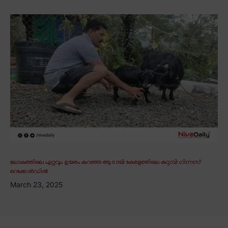
ലോകത്തിലെ ഏറ്റവും ഉയരം കുറഞ്ഞ ആടായി കേരളത്തിലെ കറുമ്പി ഗിന്നസ്
റെക്കോർഡിൽ
March 23, 2025