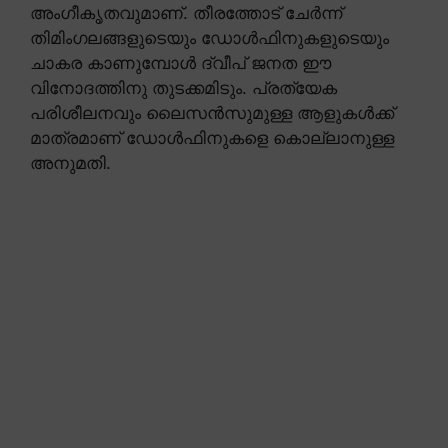
അംഗീകൃതവുമാണ്. തീരത്തോട് ചേർന്ന്
തിമിംഗലങ്ങളുടെയും ഡോൾഫിനുകളുടെയും
ചാകര കാണുമ്പോൾ ദ്വീപ് ജനത ഈ
വിനോദത്തിനു തുടക്കമിടും. പ്രത്യേക
പരിശീലനവും ലൈസൻസുമുള്ള ആളുകൾക്ക്
മാത്രമാണ് ഡോൾഫിനുകളെ കൊല്ലാനുള്ള
അനുമതി.