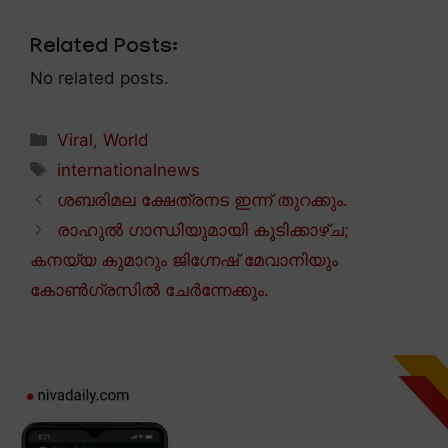
Related Posts:
No related posts.
Categories
Viral
,
World
Tags
internationalnews
ശബരിമല ക്ഷേത്രനട ഇന്ന് തുറക്കും.
രാഹുൽ ഗാന്ധിയുമായി കൂടിക്കാഴ്ച;
കനയ്യ കുമാറും ജിഗ്നേഷ് മേവാനിയും
കോൺഗ്രസിൽ ചേർന്നേക്കും.