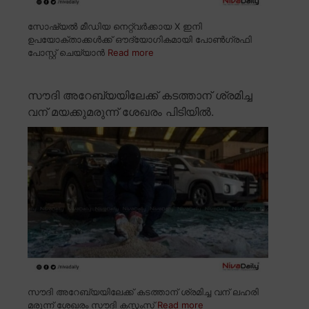
സോഷ്യൽ മീഡിയ നെറ്റ്വർക്കായ X ഇനി
ഉപയോക്താക്കൾക്ക് ഔദ്യോഗികമായി പോൺഗ്രഫി
പോസ്റ്റ് ചെയ്യാൻ
Read more
സൗദി അറേബ്യയിലേക്ക് കടത്താന് ശ്രമിച്ച
വന് മയക്കുമരുന്ന് ശേഖരം പിടിയിൽ.
സൗദി അറേബ്യയിലേക്ക് കടത്താന് ശ്രമിച്ച വന് ലഹരി
മരുന്ന് ശേഖരം സൗദി കസ്റ്റംസ്
Read more