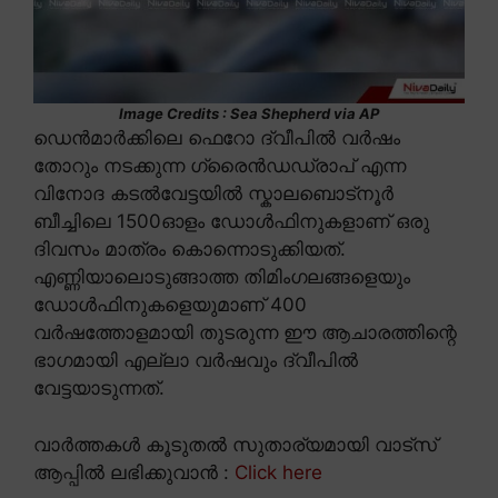
Image Credits : Sea Shepherd via AP
ഡെൻമാർക്കിലെ ഫെറോ ദ്വീപിൽ വർഷം
തോറും നടക്കുന്ന ഗ്രൈൻഡഡ്രാപ് എന്ന
വിനോദ കടൽവേട്ടയിൽ സ്കാലബൊട്നൂർ
ബീച്ചിലെ 1500ഓളം ഡോൾഫിനുകളാണ് ഒരു
ദിവസം മാത്രം കൊന്നൊടുക്കിയത്.
എണ്ണിയാലൊടുങ്ങാത്ത തിമിംഗലങ്ങളെയും
ഡോൾഫിനുകളെയുമാണ് 400
വർഷത്തോളമായി തുടരുന്ന ഈ ആചാരത്തിന്റെ
ഭാഗമായി എല്ലാ വർഷവും ദ്വീപിൽ
വേട്ടയാടുന്നത്.
വാർത്തകൾ കൂടുതൽ സുതാര്യമായി വാട്സ്
ആപ്പിൽ ലഭിക്കുവാൻ :
Click here