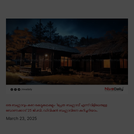
ഒരു ബംഗ്ലാവും കുറേ കെട്ടുകഥകളും∙ ‘പ്രേത ബംഗ്ലാവ്’ എന്ന് വിളിപ്പേരുള്ള
ബോണക്കാട് 25 ജി.ബി. ഡിവിഷൻ ബംഗ്ലാവിനെ കുറിച്ചറിയാം.
March 23, 2025