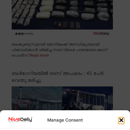
മയക്കുമരുന്നുമായി ഒമാനിലേക്ക് അനധികൃതമായി
പ്രവേശിക്കാൻ ശ്രമിച്ച നാല് വിദേശ പൗരന്മാരെ ഒമാന്
പൊലീസ്
Read more
ബൾഗേറിയയിൽ ബസ് അപകടം ; 45 പേർ
വെന്തു മരിച്ചു.
Manage Consent