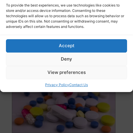
To provide the best experiences, we use technologies like cookies to
store and/or access device information. Consenting to these
technologies will allow us to process data such as browsing behavior or
unique IDs on this site. Not consenting or withdrawing consent, may
സോഫിയ: ബൾഗേറിയയിൽ വാഹനാപകടം.സംഭവത്തിൽ
adversely affect certain features and functions.
നോർത്ത് മെസഡോണിയൻ എംബസ്സിയിലെ ജീവനക്കാർ
ഉൾപ്പെടെ 45 പേർ
Read more
Accept
പരീക്ഷാപേടി മാറാൻ അധ്യാപിക
Deny
വിദ്യാർത്ഥികൾക്ക് ഗുളിക നൽകി ;
അന്വേഷണം ആരംഭിച്ചു.
View preferences
Privacy Policy
Contact Us