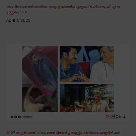
‘നിറ വിവേചന’ത്തിനെതിരെ ശബ്ദം ഉയർത്തിയ പുസ്തകം; ‘ജംഗിൾ ബുക്ക്’ എന്ന
മാസ്റ്റർ പീസ്
April 1, 2025
2007 ൽ ഗുജറാത്ത് കലാപത്തെ വിമർശിച്ച മമ്മൂട്ടി; സിനിമാ പോസ്റ്ററിൽ കരി