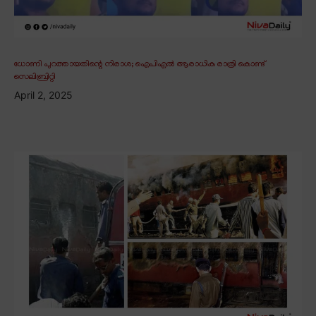
ധോണി പുറത്തായതിന്റെ നിരാശ; ഐപിഎൽ ആരാധിക രാത്രി കൊണ്ട്
സെലിബ്രിറ്റി
April 2, 2025