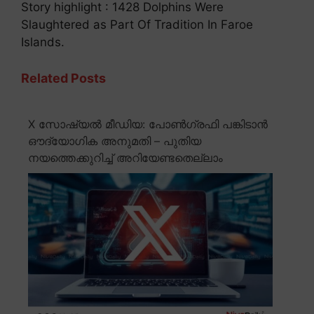
Story highlight : 1428 Dolphins Were
Slaughtered as Part Of Tradition In Faroe
Islands.
Related Posts
X സോഷ്യൽ മീഡിയ: പോൺഗ്രഫി പങ്കിടാൻ
ഔദ്യോഗിക അനുമതി – പുതിയ
നയത്തെക്കുറിച്ച് അറിയേണ്ടതെല്ലാം