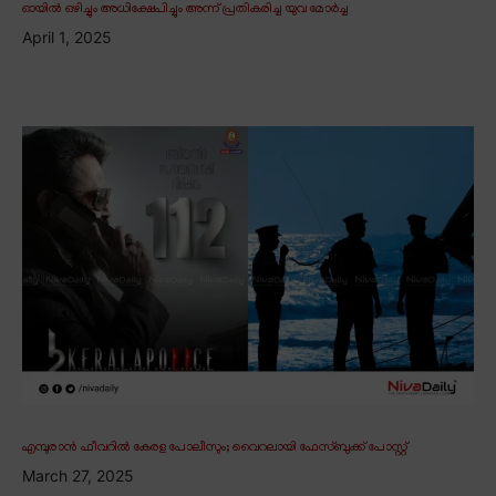
ഓയിൽ ഒഴിച്ചും അധിക്ഷേപിച്ചും അന്ന് പ്രതികരിച്ച യുവ മോർച്ച
April 1, 2025
എമ്പുരാൻ ഫീവറിൽ കേരള പോലീസും; വൈറലായി ഫേസ്ബുക്ക് പോസ്റ്റ്
March 27, 2025