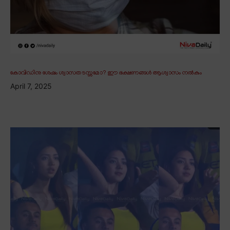
കോവിഡിനു ശേഷം ശ്വാസതടസ്സമോ? ഈ ഭക്ഷണങ്ങൾ ആശ്വാസം നൽകും
April 7, 2025