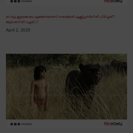
ഗോധ്ര കൂട്ടക്കൊല; എങ്ങനെയാണ് സബർമതി എക്സ്പ്രസിന് തീ പിടിച്ചത്?
ആരാണ് തീ വച്ചത്..?
April 2, 2025