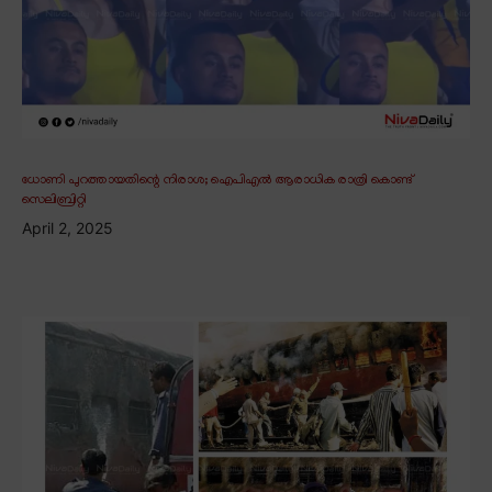
ധോണി പുറത്തായതിന്റെ നിരാശ; ഐപിഎൽ ആരാധിക രാത്രി കൊണ്ട്
സെലിബ്രിറ്റി
April 2, 2025