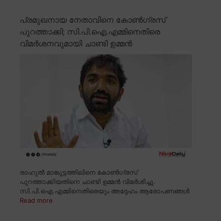
പ്രമുഖനായ നേതാവിനെ കോൺഗ്രസ്
പുറത്താക്കി; സി.പി.ഐ.എമ്മിനെതിരെ
വിമർശനവുമായി ചാണ്ടി ഉമ്മൻ
രാഹുൽ മാങ്കൂട്ടത്തിലിനെ കോൺഗ്രസ്
പുറത്താക്കിയതിനെ ചാണ്ടി ഉമ്മൻ വിമർശിച്ചു.
സി.പി.ഐ.എമ്മിനെതിരെയും അദ്ദേഹം ആരോപണങ്ങൾ
Read more