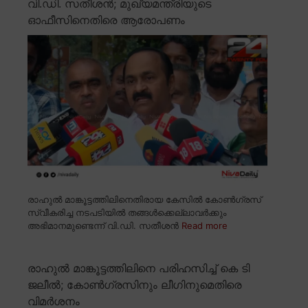
വി.ഡി. സതീശൻ; മുഖ്യമന്ത്രിയുടെ
ഓഫീസിനെതിരെ ആരോപണം
രാഹുൽ മാങ്കൂട്ടത്തിലിനെതിരായ കേസിൽ കോൺഗ്രസ്
സ്വീകരിച്ച നടപടിയിൽ തങ്ങൾക്കെല്ലാവർക്കും
അഭിമാനമുണ്ടെന്ന് വി.ഡി. സതീശൻ
Read more
രാഹുൽ മാങ്കൂട്ടത്തിലിനെ പരിഹസിച്ച് കെ ടി
ജലീൽ; കോൺഗ്രസിനും ലീഗിനുമെതിരെ
വിമർശനം