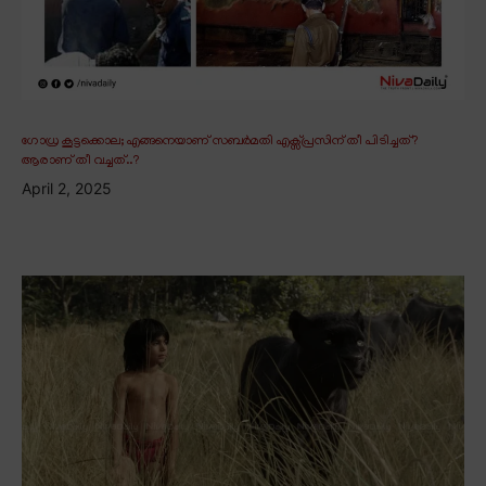
ഗോധ്ര കൂട്ടക്കൊല; എങ്ങനെയാണ് സബർമതി എക്സ്പ്രസിന് തീ പിടിച്ചത്?
ആരാണ് തീ വച്ചത്..?
April 2, 2025