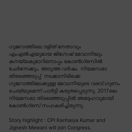
ഗുജറാത്തിലെ ദളിത് നേതാവും
എംഎൽഎയുമായ ജിഗ്നേഷ് മേവാനിയും
കനയ്യകുമാറിനൊപ്പം കോൺഗ്രസിൽ
ചേർന്നേക്കും. അടുത്ത വർഷം നിയമസഭാ
തിരഞ്ഞെടുപ്പ് നടക്കാനിരിക്കെ
ഗുജറാത്തിലേക്കുള്ള മേവാനിയുടെ വരവ് ഗുണം
ചെയ്യുമെന്ന് പാർട്ടി കരുതപ്പെടുന്നു. 2017ലെ
നിയമസഭാ തിരഞ്ഞെടുപ്പിൽ അദ്ദേഹവുമായി
കോൺഗ്രസ് സഹകരിച്ചിരുന്നു.
Story highlight : CPI Kanhaiya Kumar and
Jignesh Mewani will join Congress.