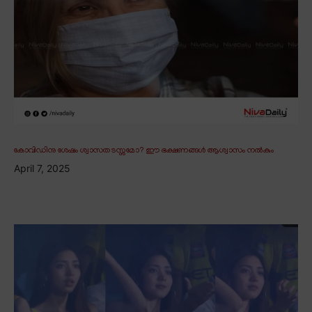
കോവിഡിനു ശേഷം ശ്വാസതടസ്സമോ? ഈ ഭക്ഷണങ്ങൾ ആശ്വാസം നൽകും
April 7, 2025