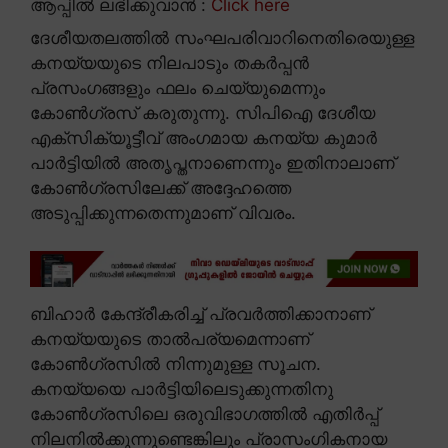
ആപ്പിൽ ലഭിക്കുവാൻ :
Click here
ദേശീയതലത്തിൽ സംഘപരിവാറിനെതിരെയുള്ള
കനയ്യയുടെ നിലപാടും തകർപ്പൻ
പ്രസംഗങ്ങളും ഫലം ചെയ്യുമെന്നും
കോൺഗ്രസ് കരുതുന്നു. സിപിഐ ദേശീയ
എക്സിക്യൂട്ടീവ് അംഗമായ കനയ്യ കുമാർ
പാർട്ടിയിൽ അതൃപ്തനാണെന്നും ഇതിനാലാണ്
കോൺഗ്രസിലേക്ക് അദ്ദേഹത്തെ
അടുപ്പിക്കുന്നതെന്നുമാണ് വിവരം.
ബിഹാർ കേന്ദ്രീകരിച്ച് പ്രവർത്തിക്കാനാണ്
കനയ്യയുടെ താൽപര്യമെന്നാണ്
കോൺഗ്രസിൽ നിന്നുമുള്ള സൂചന.
കനയ്യയെ പാർട്ടിയിലെടുക്കുന്നതിനു
കോൺഗ്രസിലെ ഒരുവിഭാഗത്തിൽ എതിർപ്പ്
നിലനിൽക്കുന്നുണ്ടെങ്കിലും പ്രാസംഗികനായ