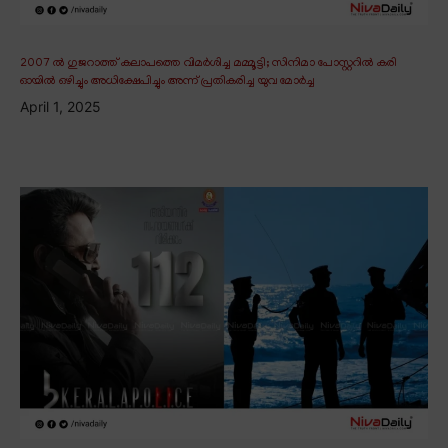
2007 ൽ ഗുജറാത്ത് കലാപത്തെ വിമർശിച്ച മമ്മൂട്ടി; സിനിമാ പോസ്റ്ററിൽ കരി
ഓയിൽ ഒഴിച്ചും അധിക്ഷേപിച്ചും അന്ന് പ്രതികരിച്ച യുവ മോർച്ച
April 1, 2025