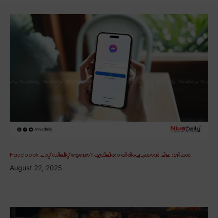
Facebook ചാറ്റ് ഡിലീറ്റ് ആയോ? എങ്കിലിതാ തിരിച്ചെടുക്കാൻ ചില വഴികൾ!
August 22, 2025