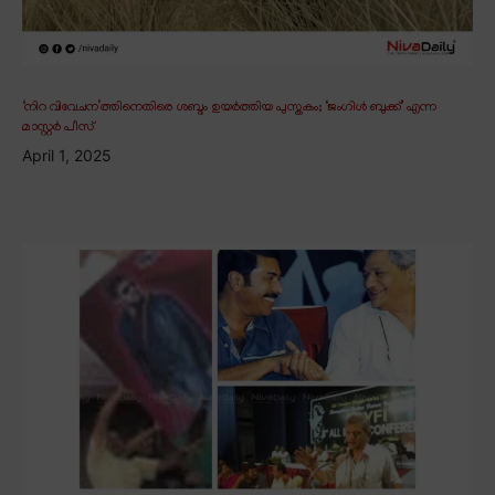
‘നിറ വിവേചന’ത്തിനെതിരെ ശബ്ദം ഉയർത്തിയ പുസ്തകം; ‘ജംഗിൾ ബുക്ക്’ എന്ന
മാസ്റ്റർ പീസ്
April 1, 2025