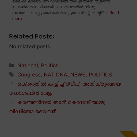
ലൈംഗികാരോപണ വിവാദത്തിൽപ്പെട്ടതിനെ തുടർന്ന്
കോൺഗ്രസ് പ്രാഥമികാംഗത്വത്തിൽ നിന്നും
പുറത്താക്കപ്പെട്ട രാഹുൽ മാങ്കൂട്ടത്തിലിന്റെ രാഷ്ട്രീയ
Read
more
Related Posts:
No related posts.
Categories
National
,
Politics
Tags
Congress
,
NATIONALNEWS
,
POLITICS
രക്തത്തിൽ കുളിച്ച് ദ്വീപ്; അതിക്രൂരമായ
ഡോൾഫിൻ വേട്ട.
കരഞ്ഞഭിനയിക്കാൻ മകനോട് അമ്മ;
വീഡിയോ വൈറൽ.