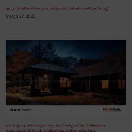
എമ്പുരാൻ ഫീവറിൽ കേരള പോലീസും; വൈറലായി ഫേസ്ബുക്ക് പോസ്റ്റ്
March 27, 2025
ഒരു ബംഗ്ലാവും കുറേ കെട്ടുകഥകളും∙ ‘പ്രേത ബംഗ്ലാവ്’ എന്ന് വിളിപ്പേരുള്ള
ബോണക്കാട് 25 ജി.ബി. ഡിവിഷൻ ബംഗ്ലാവിനെ കുറിച്ചറിയാം.