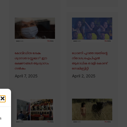
കോവിഡിനു ശേഷം
ധോണി പുറത്തായതിന്റെ
ശ്വാസതടസ്സമോ? ഈ
നിരാശ; ഐപിഎൽ
ഭക്ഷണങ്ങൾ ആശ്വാസം
ആരാധിക രാത്രി കൊണ്ട്
നൽകും
സെലിബ്രിറ്റി
April 7, 2025
April 2, 2025
s