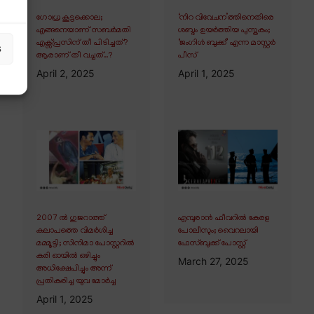
ഗോധ്ര കൂട്ടക്കൊല;
‘നിറ വിവേചന’ത്തിനെതിരെ
എങ്ങനെയാണ് സബർമതി
ശബ്ദം ഉയർത്തിയ പുസ്തകം;
എക്സ്പ്രസിന് തീ പിടിച്ചത്?
‘ജംഗിൾ ബുക്ക്’ എന്ന മാസ്റ്റർ
s
ആരാണ് തീ വച്ചത്..?
പീസ്
April 2, 2025
April 1, 2025
2007 ൽ ഗുജറാത്ത്
എമ്പുരാൻ ഫീവറിൽ കേരള
കലാപത്തെ വിമർശിച്ച
പോലീസും; വൈറലായി
മമ്മൂട്ടി; സിനിമാ പോസ്റ്ററിൽ
ഫേസ്ബുക്ക് പോസ്റ്റ്
കരി ഓയിൽ ഒഴിച്ചും
March 27, 2025
അധിക്ഷേപിച്ചും അന്ന്
പ്രതികരിച്ച യുവ മോർച്ച
April 1, 2025