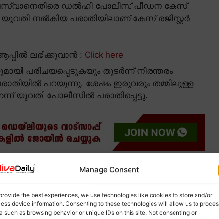
ാജ് പസ്വാനെതിരെ ഡൽഹി പോലീസ് പീഡന കേസ്
 യുവതി നൽകിയ പരാതിയിലാണ് കേസ് രജിസ്റ്റർ
പ്പിൽ ലഭിക്കുവാൻ :
Click here
യി പരിചയപ്പെടുകയും തുടർന്ന് നിരന്തരം
പരാതിയിൽ പറയുന്നു. ശേഷം ഇരുവരും തമ്മിലുള്ള
ന്ന് യുവതി പോലീസിൽ പരാതിപ്പെട്ടു.
െ പരാതി അറിയിച്ചെന്നും പോലീസിൽ
Manage Consent
വതി മൊഴി നൽകി. എന്നാൽ അദ്ദേഹം ഇടപെട്ടിട്ടും
പോലീസിനെ സമീപിച്ചതെന്ന് യുവതി പറഞ്ഞു.
provide the best experiences, we use technologies like cookies to store and/or
ess device information. Consenting to these technologies will allow us to proces
a such as browsing behavior or unique IDs on this site. Not consenting or