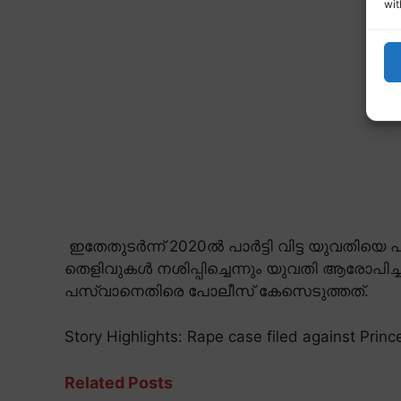
wit
ഇതേതുടർന്ന് 2020ൽ പാർട്ടി വിട്ട യുവതിയെ പി
തെളിവുകൾ നശിപ്പിച്ചെന്നും യുവതി ആരോപി
പസ്വാനെതിരെ പോലീസ് കേസെടുത്തത്.
Story Highlights: Rape case filed against Prin
Related Posts