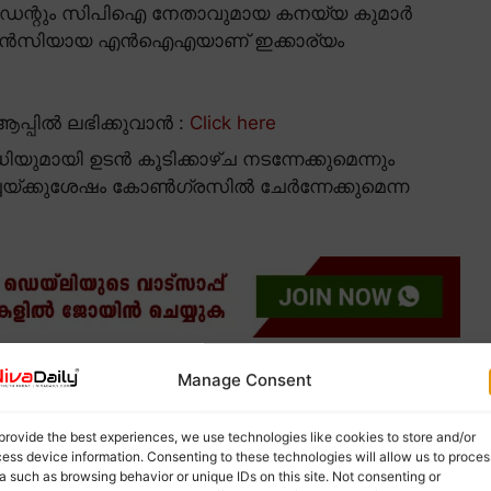
ിഡന്റും സിപിഐ നേതാവുമായ കനയ്യ കുമാർ
 ഏജൻസിയായ എൻഐഎയാണ് ഇക്കാര്യം
പ്പിൽ ലഭിക്കുവാൻ :
Click here
ായി ഉടൻ കൂടിക്കാഴ്ച നടന്നേക്കുമെന്നും
ചയ്ക്കുശേഷം കോൺഗ്രസിൽ ചേർന്നേക്കുമെന്ന
്കൾക്കിടയിൽ തരംഗം സൃഷ്ടിക്കാൻ ആകുമെന്നാണ്
Manage Consent
കോൺഗ്രസിൽ കനയ്യകുമാർ എത്തുമെന്നതിന്
provide the best experiences, we use technologies like cookies to store and/or
ess device information. Consenting to these technologies will allow us to proces
a such as browsing behavior or unique IDs on this site. Not consenting or