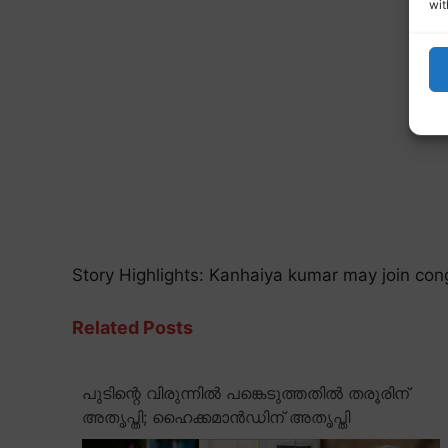
wit
Story Highlights: Kanhaiya kumar may join con
Related Posts
പുടിന്റെ വിരുന്നിൽ പങ്കെടുത്തതിൽ തരൂരിന്
അതൃപ്തി; ഹൈക്കമാൻഡിന് അതൃപ്തി