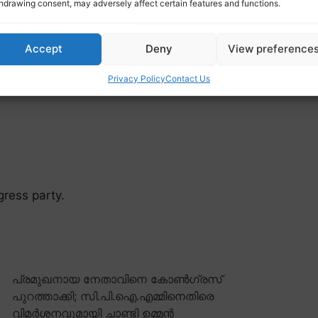
hdrawing consent, may adversely affect certain features and functions.
Accept
Deny
View preference
Privacy Policy
Contact Us
gress party.
പ്രമുഖനായ നേതാവിനെ കോൺഗ്രസ്
പുറത്താക്കി; സി.പി.ഐ.എമ്മിനെതിരെ
വിമർശനവുമായി ചാണ്ടി ഉമ്മൻ