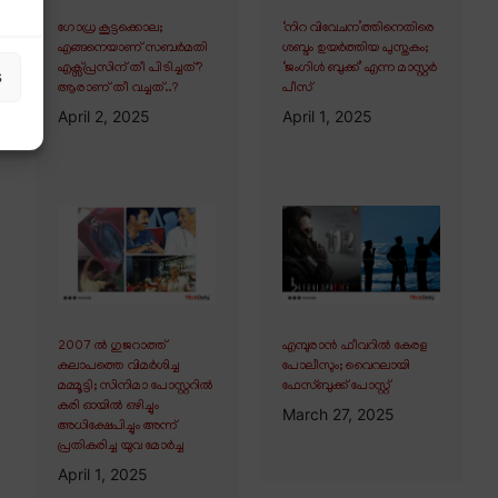
ഗോധ്ര കൂട്ടക്കൊല;
‘നിറ വിവേചന’ത്തിനെതിരെ
എങ്ങനെയാണ് സബർമതി
ശബ്ദം ഉയർത്തിയ പുസ്തകം;
എക്സ്പ്രസിന് തീ പിടിച്ചത്?
‘ജംഗിൾ ബുക്ക്’ എന്ന മാസ്റ്റർ
s
ആരാണ് തീ വച്ചത്..?
പീസ്
April 2, 2025
April 1, 2025
2007 ൽ ഗുജറാത്ത്
എമ്പുരാൻ ഫീവറിൽ കേരള
കലാപത്തെ വിമർശിച്ച
പോലീസും; വൈറലായി
മമ്മൂട്ടി; സിനിമാ പോസ്റ്ററിൽ
ഫേസ്ബുക്ക് പോസ്റ്റ്
കരി ഓയിൽ ഒഴിച്ചും
March 27, 2025
അധിക്ഷേപിച്ചും അന്ന്
പ്രതികരിച്ച യുവ മോർച്ച
April 1, 2025