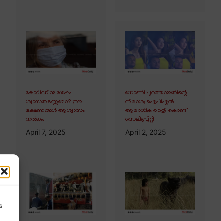
കോവിഡിനു ശേഷം
ധോണി പുറത്തായതിന്റെ
ശ്വാസതടസ്സമോ? ഈ
നിരാശ; ഐപിഎൽ
ഭക്ഷണങ്ങൾ ആശ്വാസം
ആരാധിക രാത്രി കൊണ്ട്
നൽകും
സെലിബ്രിറ്റി
April 7, 2025
April 2, 2025
s