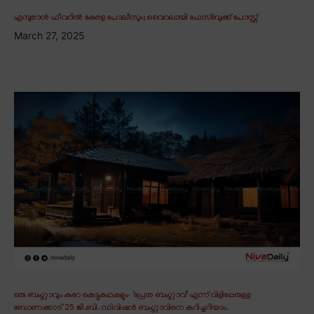
എമ്പുരാൻ ഫീവറിൽ കേരള പോലീസും; വൈറലായി ഫേസ്ബുക്ക് പോസ്റ്റ്
March 27, 2025
ഒരു ബംഗ്ലാവും കുറേ കെട്ടുകഥകളും∙ ‘പ്രേത ബംഗ്ലാവ്’ എന്ന് വിളിപ്പേരുള്ള
ബോണക്കാട് 25 ജി.ബി. ഡിവിഷൻ ബംഗ്ലാവിനെ കുറിച്ചറിയാം.