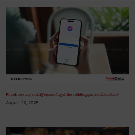
Facebook ചാറ്റ് ഡിലീറ്റ് ആയോ? എങ്കിലിതാ തിരിച്ചെടുക്കാൻ ചില വഴികൾ!
August 22, 2025