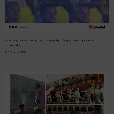
ധോണി പുറത്തായതിന്റെ നിരാശ; ഐപിഎൽ ആരാധിക രാത്രി കൊണ്ട്
സെലിബ്രിറ്റി
April 2, 2025