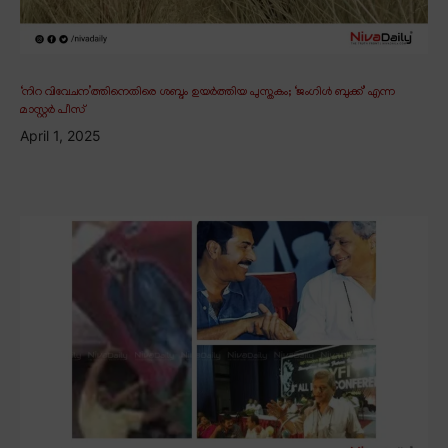
‘നിറ വിവേചന’ത്തിനെതിരെ ശബ്ദം ഉയർത്തിയ പുസ്തകം; ‘ജംഗിൾ ബുക്ക്’ എന്ന
മാസ്റ്റർ പീസ്
April 1, 2025