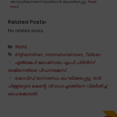
അനുവദിക്കണമെന്ന് താലിബാൻ ആവശ്യപ്പെട്ടു.
Read
more
Related Posts:
No related posts.
Categories
World
Tags
Afghanisthan
,
internationalnews
,
Taliban
എൽജെപി ലോക്സഭാ എംപി പ്രിൻസ്
രാജിനെതിരെ പീഡനക്കേസ്.
കൊവിഡ് മാനദണ്ഡം ലംഘിക്കപ്പെട്ടു; രവി
പിള്ളയുടെ മകന്റെ വിവാഹച്ചടങ്ങിനെ വിമർശിച്ച്
ഹൈക്കോടതി.