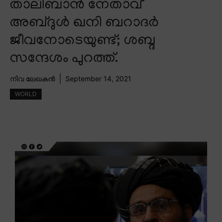
താലിബാൻ നേതാവ്
അബ്ദുൾ ഖനി ബറാദർ
ജീവനോടെയുണ്ട്; ശബ്ദ
സന്ദേശം പുറത്ത്.
നിവ ലേഖകൻ
September 14, 2021
WORLD