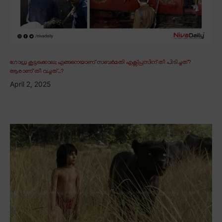
ഗോധ്ര കൂട്ടക്കൊല; എങ്ങനെയാണ് സബർമതി എക്സ്പ്രസിന് തീ പിടിച്ചത്?
ആരാണ് തീ വച്ചത്..?
April 2, 2025