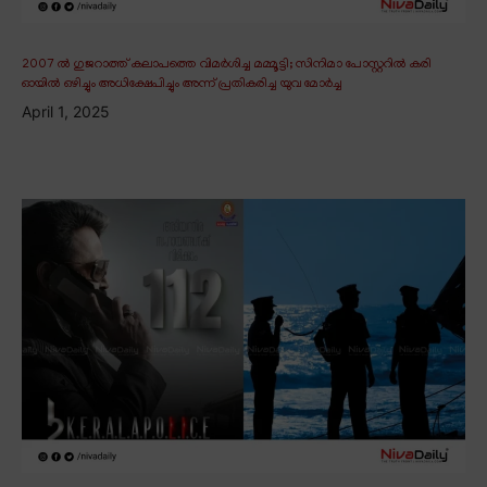
2007 ൽ ഗുജറാത്ത് കലാപത്തെ വിമർശിച്ച മമ്മൂട്ടി; സിനിമാ പോസ്റ്ററിൽ കരി
ഓയിൽ ഒഴിച്ചും അധിക്ഷേപിച്ചും അന്ന് പ്രതികരിച്ച യുവ മോർച്ച
April 1, 2025