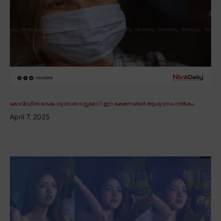
കോവിഡിനു ശേഷം ശ്വാസതടസ്സമോ? ഈ ഭക്ഷണങ്ങൾ ആശ്വാസം നൽകും
April 7, 2025