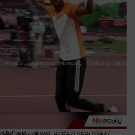
യ്ക്ക് രണ്ടാം മെഡൽ. ഇന്ത്യൻ താരം നിഷാദ്