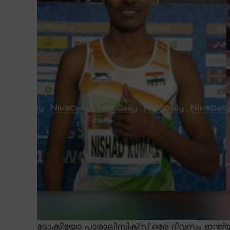
ടോക്കിയോ പാരാലിമ്പിക്സ് ഒരേ ദിവസം ഇന്ത്യ