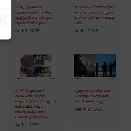
ഗോധ്ര കൂട്ടക്കൊല;
‘നിറ വിവേചന’ത്തിനെതിരെ
എങ്ങനെയാണ് സബർമതി
ശബ്ദം ഉയർത്തിയ പുസ്തകം;
എക്സ്പ്രസിന് തീ പിടിച്ചത്?
‘ജംഗിൾ ബുക്ക്’ എന്ന മാസ്റ്റർ
s
ആരാണ് തീ വച്ചത്..?
പീസ്
April 2, 2025
April 1, 2025
2007 ൽ ഗുജറാത്ത്
എമ്പുരാൻ ഫീവറിൽ കേരള
കലാപത്തെ വിമർശിച്ച
പോലീസും; വൈറലായി
മമ്മൂട്ടി; സിനിമാ പോസ്റ്ററിൽ
ഫേസ്ബുക്ക് പോസ്റ്റ്
കരി ഓയിൽ ഒഴിച്ചും
March 27, 2025
അധിക്ഷേപിച്ചും അന്ന്
പ്രതികരിച്ച യുവ മോർച്ച
April 1, 2025