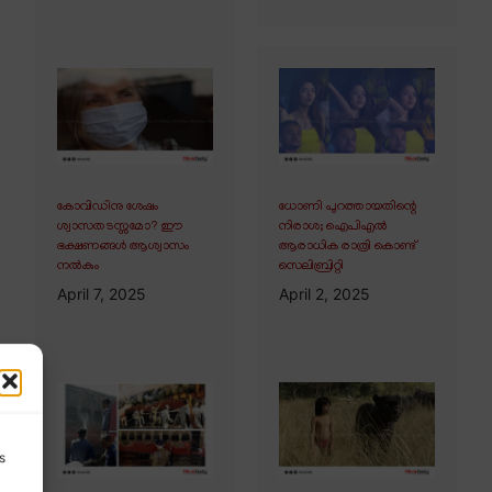
കോവിഡിനു ശേഷം
ധോണി പുറത്തായതിന്റെ
ശ്വാസതടസ്സമോ? ഈ
നിരാശ; ഐപിഎൽ
ഭക്ഷണങ്ങൾ ആശ്വാസം
ആരാധിക രാത്രി കൊണ്ട്
നൽകും
സെലിബ്രിറ്റി
April 7, 2025
April 2, 2025
s