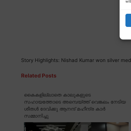
wit
Story Highlights: Nishad Kumar won silver med
Related Posts
കൈകളില്ലാതെ കാലുകളുടെ
സഹായത്തോടെ അമ്പെയ്ത്ത് വെങ്കലം നേടിയ
ശീതൾ ദേവിക്കു ആനന്ദ് മഹീന്ദ്ര കാർ
സമ്മാനിച്ചു