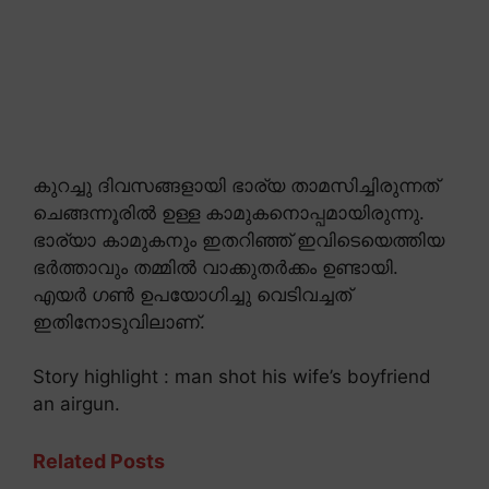
കുറച്ചു ദിവസങ്ങളായി ഭാര്യ താമസിച്ചിരുന്നത്
ചെങ്ങന്നൂരിൽ ഉള്ള കാമുകനൊപ്പമായിരുന്നു.
ഭാര്യാ കാമുകനും ഇതറിഞ്ഞ് ഇവിടെയെത്തിയ
ഭർത്താവും തമ്മിൽ വാക്കുതർക്കം ഉണ്ടായി.
എയർ ഗൺ ഉപയോഗിച്ചു വെടിവച്ചത്
ഇതിനോടുവിലാണ്.
Story highlight : man shot his wife’s boyfriend
an airgun.
Related Posts