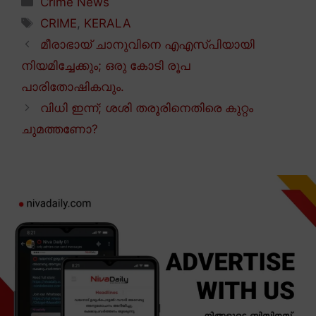
Crime News
Tags
CRIME
,
KERALA
മീരാഭായ് ചാനുവിനെ എഎസ്പിയായി
നിയമിച്ചേക്കും; ഒരു കോടി രൂപ
പാരിതോഷികവും.
വിധി ഇന്ന്; ശശി തരൂരിനെതിരെ കുറ്റം
ചുമത്തണോ?