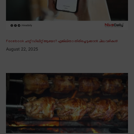
Facebook ചാറ്റ് ഡിലീറ്റ് ആയോ? എങ്കിലിതാ തിരിച്ചെടുക്കാൻ ചില വഴികൾ!
August 22, 2025