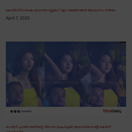
കോവിഡിനു ശേഷം ശ്വാസതടസ്സമോ? ഈ ഭക്ഷണങ്ങൾ ആശ്വാസം നൽകും
April 7, 2025
ധോണി പുറത്തായതിന്റെ നിരാശ; ഐപിഎൽ ആരാധിക രാത്രി കൊണ്ട്