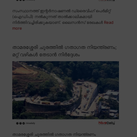
സംസ്ഥാനത്ത് ഇന്റർനാഷണൽ ഡ്രൈവിംഗ് പെർമിറ്റ്
(ഐഡിപി) നൽകുന്നത് താൽക്കാലികമായി
നിർത്തിവച്ചിരിക്കുകയാണ്. ലൈസൻസ് രേഖകൾ
Read
more
താമരശ്ശേരി ചുരത്തിൽ ഗതാഗത നിയന്ത്രണം;
മറ്റ് വഴികൾ തേടാൻ നിർദ്ദേശം
താമരശ്ശേരി ചുരത്തിൽ ഗതാഗത നിയന്ത്രണം