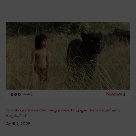
‘നിറ വിവേചന’ത്തിനെതിരെ ശബ്ദം ഉയർത്തിയ പുസ്തകം; ‘ജംഗിൾ ബുക്ക്’ എന്ന
മാസ്റ്റർ പീസ്
April 1, 2025