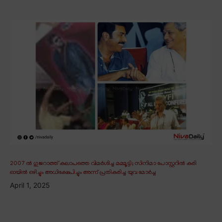
2007 ൽ ഗുജറാത്ത് കലാപത്തെ വിമർശിച്ച മമ്മൂട്ടി; സിനിമാ പോസ്റ്ററിൽ കരി
ഓയിൽ ഒഴിച്ചും അധിക്ഷേപിച്ചും അന്ന് പ്രതികരിച്ച യുവ മോർച്ച
April 1, 2025