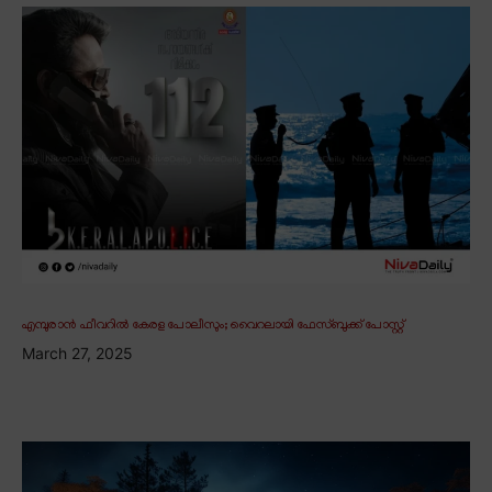
എമ്പുരാൻ ഫീവറിൽ കേരള പോലീസും; വൈറലായി ഫേസ്ബുക്ക് പോസ്റ്റ്
March 27, 2025