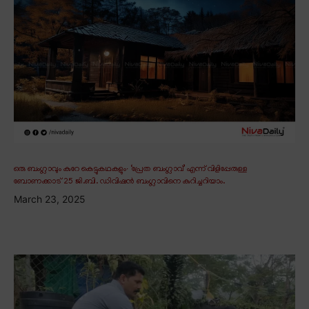
ഒരു ബംഗ്ലാവും കുറേ കെട്ടുകഥകളും∙ ‘പ്രേത ബംഗ്ലാവ്’ എന്ന് വിളിപ്പേരുള്ള
ബോണക്കാട് 25 ജി.ബി. ഡിവിഷൻ ബംഗ്ലാവിനെ കുറിച്ചറിയാം.
March 23, 2025