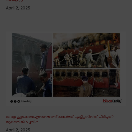
സെലിബ്രിറ്റി
April 2, 2025
ഗോധ്ര കൂട്ടക്കൊല; എങ്ങനെയാണ് സബർമതി എക്സ്പ്രസിന് തീ പിടിച്ചത്?
ആരാണ് തീ വച്ചത്..?
April 2, 2025