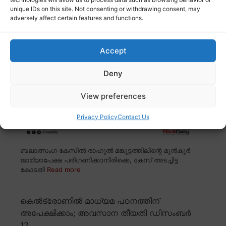
ജാമ്യാപേക്ഷ; അടച്ചിട്ട കോടതിയിൽ വാദം
unique IDs on this site. Not consenting or withdrawing consent, may
കേൾക്കണമെന്ന് അതിജീവിത
adversely affect certain features and functions.
Accept
Deny
View preferences
Privacy Policy
Contact Us
ബലാത്സംഗ കേസിൽ രാഹുൽ മങ്കൂട്ടത്തിലിന്റെ മുൻകൂർ
ജാമ്യാപേക്ഷ പരിഗണിക്കാനിരിക്കെ, കേസ് അടച്ചിട്ട
കോടതി
Read more
കെൽട്രോണിൽ മാധ്യമ പഠനത്തിന്
അപേക്ഷിക്കാം; അവസാന തീയതി ഡിസംബർ
12