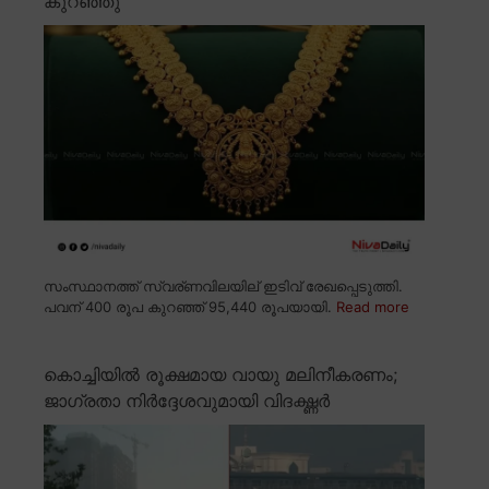
കുറഞ്ഞു
സംസ്ഥാനത്ത് സ്വര്ണവിലയില് ഇടിവ് രേഖപ്പെടുത്തി.
പവന് 400 രൂപ കുറഞ്ഞ് 95,440 രൂപയായി.
Read more
കൊച്ചിയിൽ രൂക്ഷമായ വായു മലിനീകരണം;
ജാഗ്രതാ നിർദ്ദേശവുമായി വിദഗ്ദ്ധർ