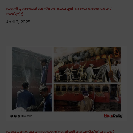
ധോണി പുറത്തായതിന്റെ നിരാശ; ഐപിഎൽ ആരാധിക രാത്രി കൊണ്ട്
സെലിബ്രിറ്റി
April 2, 2025
ഗോധ്ര കൂട്ടക്കൊല; എങ്ങനെയാണ് സബർമതി എക്സ്പ്രസിന് തീ പിടിച്ചത്?