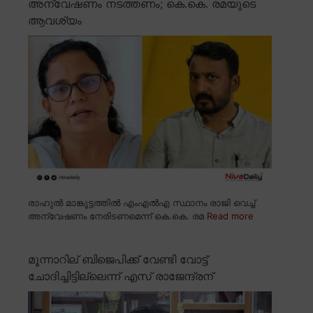
അന്വേഷണം നടത്തണം; കെ.കെ. രമയുടെ
ആവശ്യം
രാഹുൽ മാങ്കൂട്ടത്തിൽ എംഎൽഎ സ്ഥാനം രാജി വെച്ച്
അന്വേഷണം നേരിടണമെന്ന് കെ.കെ. രമ
Read more
മൂന്നാറില് ബിജെപിക്ക് വേണ്ടി വോട്ട്
ചോദിച്ചിട്ടില്ലെന്ന് എസ് രാജേന്ദ്രന്