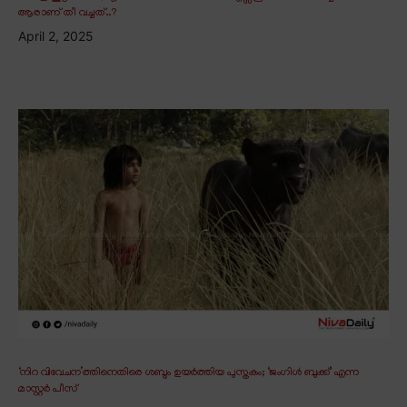
ആരാണ് തീ വച്ചത്..?
April 2, 2025
‘നിറ വിവേചന’ത്തിനെതിരെ ശബ്ദം ഉയർത്തിയ പുസ്തകം; ‘ജംഗിൾ ബുക്ക്’ എന്ന
മാസ്റ്റർ പീസ്