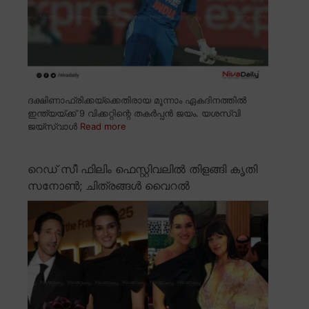
ദക്ഷിണാഫ്രിക്കയ്ക്കെതിരായ മൂന്നാം ഏകദിനത്തിൽ
ഇന്ത്യയ്ക്ക് 9 വിക്കറ്റിന്റെ തകർപ്പൻ ജയം. യശസ്വി
ജയ്സ്വാൾ
Read more
റെഡ് സീ ഫിലിം ഫെസ്റ്റിവലിൽ തിളങ്ങി കൃതി
സനോൺ; ചിത്രങ്ങൾ വൈറൽ