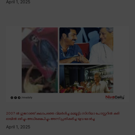
April 1, 2025
2007 ൽ ഗുജറാത്ത് കലാപത്തെ വിമർശിച്ച മമ്മൂട്ടി; സിനിമാ പോസ്റ്ററിൽ കരി
ഓയിൽ ഒഴിച്ചും അധിക്ഷേപിച്ചും അന്ന് പ്രതികരിച്ച യുവ മോർച്ച
April 1, 2025