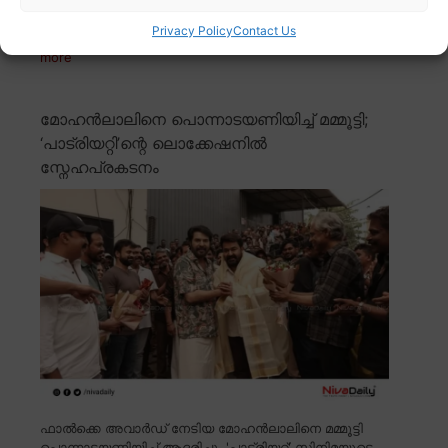
തമിഴ്നാട് വാൽപ്പാറയിൽ നാല് വയസ്സുകാരനെ പുലി
Privacy Policy
Contact Us
കடித்து കൊന്നു. ആയിപാടി എസ്റ്റേറ്റിലെ തോട്ടം
Read
more
മോഹൻലാലിനെ പൊന്നാടയണിയിച്ച് മമ്മൂട്ടി;
‘പാട്രിയറ്റി’ന്റെ ലൊക്കേഷനിൽ
സ്നേഹപ്രകടനം
ഫാൽക്കെ അവാർഡ് നേടിയ മോഹൻലാലിനെ മമ്മൂട്ടി
പൊന്നാടയണിയിച്ച് ആദരിച്ചു. 'പാട്രിയറ്റ്' സിനിമയുടെ