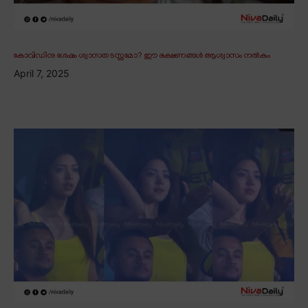
കോവിഡിനു ശേഷം ശ്വാസതടസ്സമോ? ഈ ഭക്ഷണങ്ങൾ ആശ്വാസം നൽകും
April 7, 2025