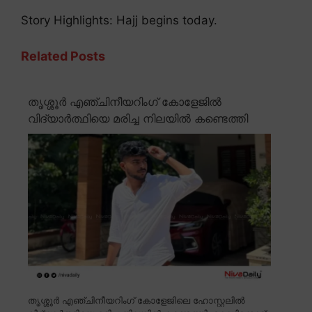
Story Highlights: Hajj begins today.
Related Posts
തൃശ്ശൂർ എഞ്ചിനീയറിംഗ് കോളേജിൽ
വിദ്യാർത്ഥിയെ മരിച്ച നിലയിൽ കണ്ടെത്തി
തൃശ്ശൂർ എഞ്ചിനീയറിംഗ് കോളേജിലെ ഹോസ്റ്റലിൽ