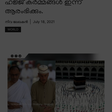
ഹജ്ജ് കർമ്മങ്ങൾ ഇന്ന്
ആരംഭിക്കും.
നിവ ലേഖകൻ
July 18, 2021
WORLD