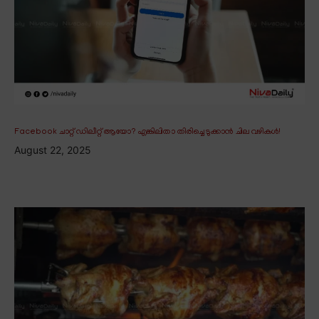
Facebook ചാറ്റ് ഡിലീറ്റ് ആയോ? എങ്കിലിതാ തിരിച്ചെടുക്കാൻ ചില വഴികൾ!
August 22, 2025