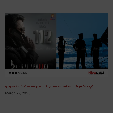
എമ്പുരാൻ ഫീവറിൽ കേരള പോലീസും; വൈറലായി ഫേസ്ബുക്ക് പോസ്റ്റ്
March 27, 2025