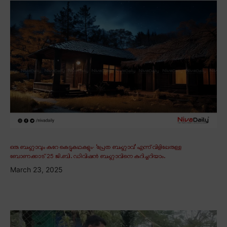
ഒരു ബംഗ്ലാവും കുറേ കെട്ടുകഥകളും∙ ‘പ്രേത ബംഗ്ലാവ്’ എന്ന് വിളിപ്പേരുള്ള
ബോണക്കാട് 25 ജി.ബി. ഡിവിഷൻ ബംഗ്ലാവിനെ കുറിച്ചറിയാം.
March 23, 2025