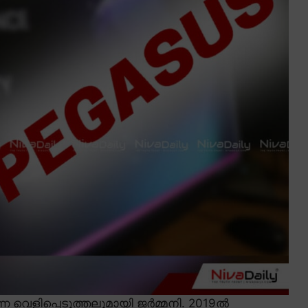
 വെളിപ്പെടുത്തലുമായി ജർമ്മനി. 2019ൽ