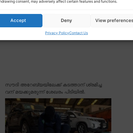
hdrawing consent, may adversely affect certain features and functions.
Accept
Deny
View preference
Privacy Policy
Contact Us
സൗദി അറേബ്യയിലേക്ക് കടത്താന് ശ്രമിച്ച
വന് മയക്കുമരുന്ന് ശേഖരം പിടിയിൽ.