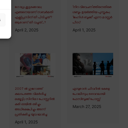
ഗോധ്ര കൂട്ടക്കൊല;
‘നിറ വിവേചന’ത്തിനെതിരെ
എങ്ങനെയാണ് സബർമതി
ശബ്ദം ഉയർത്തിയ പുസ്തകം;
എക്സ്പ്രസിന് തീ പിടിച്ചത്?
‘ജംഗിൾ ബുക്ക്’ എന്ന മാസ്റ്റർ
s
ആരാണ് തീ വച്ചത്..?
പീസ്
April 2, 2025
April 1, 2025
2007 ൽ ഗുജറാത്ത്
എമ്പുരാൻ ഫീവറിൽ കേരള
കലാപത്തെ വിമർശിച്ച
പോലീസും; വൈറലായി
മമ്മൂട്ടി; സിനിമാ പോസ്റ്ററിൽ
ഫേസ്ബുക്ക് പോസ്റ്റ്
കരി ഓയിൽ ഒഴിച്ചും
March 27, 2025
അധിക്ഷേപിച്ചും അന്ന്
പ്രതികരിച്ച യുവ മോർച്ച
April 1, 2025