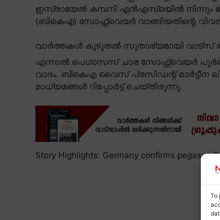
ഇസ്രായേൽ കമ്പനി എൻഎസ്ഒയിൽ നിന്നും 
(ബികെഎ) സോഫ്റ്റ്വെയർ വാങ്ങിയതിന്റെ വിവ
വാർത്തകൾ കൂടുതൽ സുതാര്യമായി വാട്സ് ആ
എന്നാൽ പെഗാസസ് ചാര സോഫ്റ്റ്വെയർ പൂർണമ
വാദം. ബികെഎ വൈസ് പ്രസിഡന്റ് മാർട്ടീന ലിങ
മാധ്യമങ്ങൾ റിപ്പോർട്ട് ചെയ്തിരുന്നു.
Story Highlights: Germany confirms pegasus 
To 
acc
dat