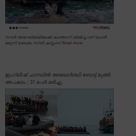
സൗദി അറേബ്യയിലേക്ക് കടത്താന് ശ്രമിച്ച വന് ലഹരി
മരുന്ന് ശേഖരം സൗദി കസ്റ്റംസ്
Read more
ഇംഗ്ലീഷ് ചാനലിൽ അഭയാർത്ഥി ബോട്ട് മുങ്ങി
അപകടം ; 31 പേർ മരിച്ചു.