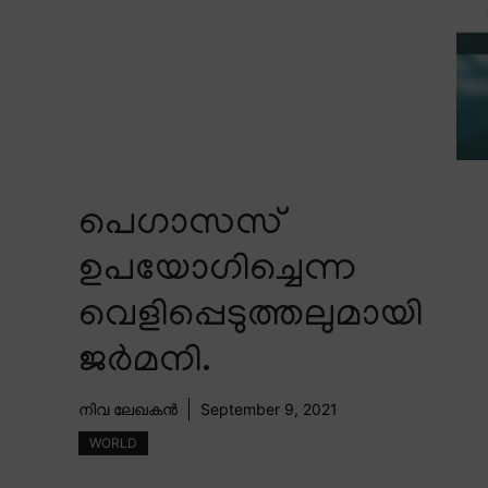
പെഗാസസ്
ഉപയോഗിച്ചെന്ന
വെളിപ്പെടുത്തലുമായി
ജർമനി.
നിവ ലേഖകൻ
September 9, 2021
WORLD