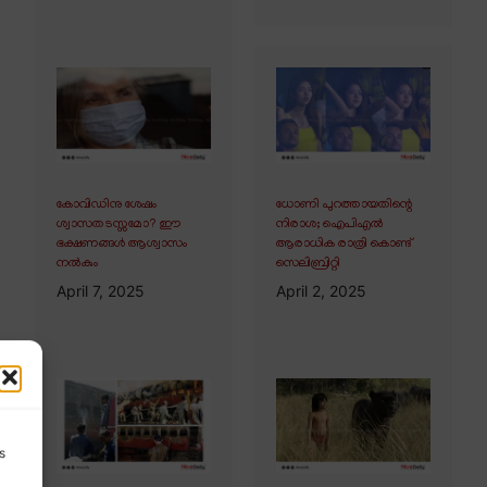
കോവിഡിനു ശേഷം
ധോണി പുറത്തായതിന്റെ
ശ്വാസതടസ്സമോ? ഈ
നിരാശ; ഐപിഎൽ
ഭക്ഷണങ്ങൾ ആശ്വാസം
ആരാധിക രാത്രി കൊണ്ട്
നൽകും
സെലിബ്രിറ്റി
April 7, 2025
April 2, 2025
s