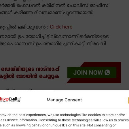
ജർമ്മൻ ഫെഡറൽ ക്രിമിനൽ പോലീസ് ഓഫീസ്
രങ്ങൾ കഴിഞ്ഞ ദിവസമാണ് പുറത്തായത്.
പ്പിൽ ലഭിക്കുവാൻ :
Click here
ായി ഉപയോഗിച്ചിട്ടില്ലെന്നാണ് ജർമനിയുടെ
്ക് പെഗാസസ് ഉപയോഗിച്ചെന്ന് കാട്ടി നിരവധി
Spy Software Usage.
Manage Consent
provide the best experiences, we use technologies like cookies to store and/or
ess device information. Consenting to these technologies will allow us to proces
a such as browsing behavior or unique IDs on this site. Not consenting or