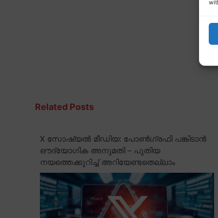
wit
Related Posts
X സോഷ്യൽ മീഡിയ: പോൺഗ്രഫി പങ്കിടാൻ
ഔദ്യോഗിക അനുമതി – പുതിയ
നയത്തെക്കുറിച്ച് അറിയേണ്ടതെല്ലാം