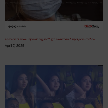
കോവിഡിനു ശേഷം ശ്വാസതടസ്സമോ? ഈ ഭക്ഷണങ്ങൾ ആശ്വാസം നൽകും
April 7, 2025