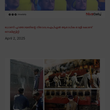
ധോണി പുറത്തായതിന്റെ നിരാശ; ഐപിഎൽ ആരാധിക രാത്രി കൊണ്ട്
സെലിബ്രിറ്റി
April 2, 2025