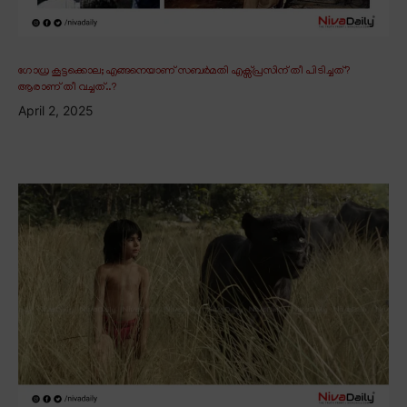
ഗോധ്ര കൂട്ടക്കൊല; എങ്ങനെയാണ് സബർമതി എക്സ്പ്രസിന് തീ പിടിച്ചത്?
ആരാണ് തീ വച്ചത്..?
April 2, 2025