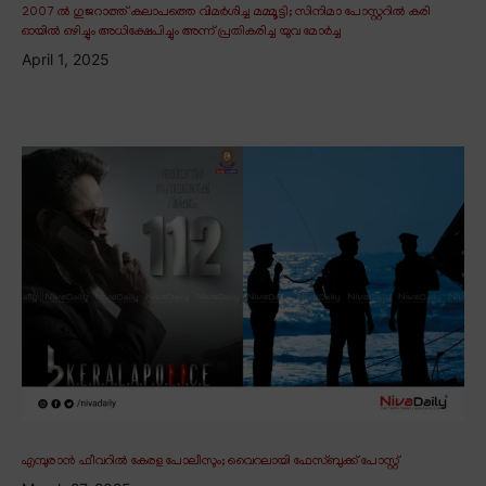
2007 ൽ ഗുജറാത്ത് കലാപത്തെ വിമർശിച്ച മമ്മൂട്ടി; സിനിമാ പോസ്റ്ററിൽ കരി
ഓയിൽ ഒഴിച്ചും അധിക്ഷേപിച്ചും അന്ന് പ്രതികരിച്ച യുവ മോർച്ച
April 1, 2025
എമ്പുരാൻ ഫീവറിൽ കേരള പോലീസും; വൈറലായി ഫേസ്ബുക്ക് പോസ്റ്റ്