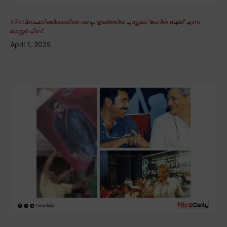
‘നിറ വിവേചന’ത്തിനെതിരെ ശബ്ദം ഉയർത്തിയ പുസ്തകം; ‘ജംഗിൾ ബുക്ക്’ എന്ന
മാസ്റ്റർ പീസ്
April 1, 2025