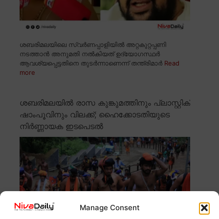
ശബരിമലയിലെ സ്വർണപ്പാളിയിൽ അറ്റകുറ്റപ്പണി
നടത്താൻ അനുമതി നൽകിയത് ഉദ്യോഗസ്ഥർ
ആവശ്യപ്പെട്ടതിനെ തുടർന്നാണെന്ന് തന്ത്രിമാർ
Read
more
ശബരിമലയിൽ രാസ കുങ്കുമത്തിനും പ്ലാസ്റ്റിക്
ഷാംപൂവിനും വിലക്ക്; ഹൈക്കോടതിയുടെ
നിർണ്ണായക ഇടപെടൽ
Manage Consent