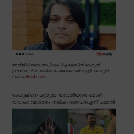
അതിജീവിതയെ അധിക്ഷേപിച്ച കേസിൽ രാഹുൽ
ഈശ്വറിൻ്റെ ജാമ്യാപേക്ഷ കോടതി തള്ളി. രാഹുൽ
സ്ഥിരം
Read more
രാഹുലിനെ കുരുക്കി യുവതിയുടെ മൊഴി;
വിവാഹ വാഗ്ദാനം നൽകി വഞ്ചിച്ചെന്ന് പരാതി