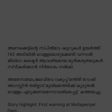
അണക്കെട്ടിന്റെ സ്പിൽവേ ഷട്ടറുകൾ ഉയർത്തി
142 അടിയിൽ വെള്ളമൊഴുക്കേണ്ടി വന്നാൽ
ജില്ലാ കലക്ടർ ആവശ്യമായ മുൻകരുതലുകൾ
സ്വീകരിക്കാൻ നിർദേശം നൽകി.
അതേസമയം,ജലവിഭവ വകുപ്പ് മന്ത്രി റോഷി
അഗസ്റ്റിൻ തമിഴ്നാട് മുഖ്യമന്ത്രിക്ക് കൂടുതൽ
വെള്ളം എടുക്കണമെന്നാവശ്യപ്പെട്ട് കത്തയച്ചു.
Story highlight: First warning at Mullaperiyar
Dam.