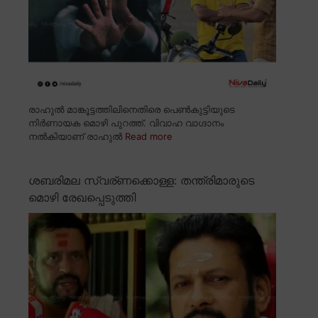
രാഹുൽ മാങ്കൂട്ടത്തിലിനെതിരെ പെൺകുട്ടിയുടെ
നിർണായക മൊഴി പുറത്ത്. വിവാഹ വാഗ്ദാനം
നൽകിയാണ് രാഹുൽ
Read more
ശബരിമല സ്വര്ണക്കൊള്ള: തന്ത്രിമാരുടെ
മൊഴി രേഖപ്പെടുത്തി