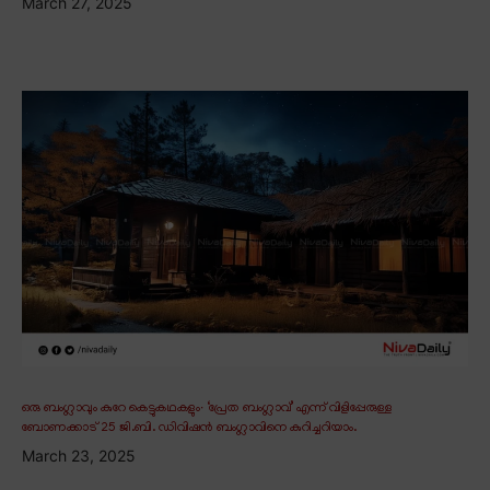
March 27, 2025
ഒരു ബംഗ്ലാവും കുറേ കെട്ടുകഥകളും∙ ‘പ്രേത ബംഗ്ലാവ്’ എന്ന് വിളിപ്പേരുള്ള
ബോണക്കാട് 25 ജി.ബി. ഡിവിഷൻ ബംഗ്ലാവിനെ കുറിച്ചറിയാം.
March 23, 2025