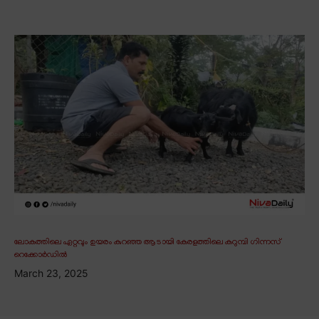
ലോകത്തിലെ ഏറ്റവും ഉയരം കുറഞ്ഞ ആടായി കേരളത്തിലെ കറുമ്പി ഗിന്നസ്
റെക്കോർഡിൽ
March 23, 2025