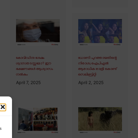
കോവിഡിനു ശേഷം
ധോണി പുറത്തായതിന്റെ
ശ്വാസതടസ്സമോ? ഈ
നിരാശ; ഐപിഎൽ
ഭക്ഷണങ്ങൾ ആശ്വാസം
ആരാധിക രാത്രി കൊണ്ട്
നൽകും
സെലിബ്രിറ്റി
April 7, 2025
April 2, 2025
s