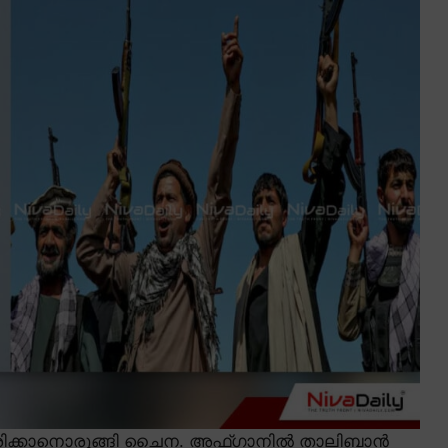
ിക്കാനൊരുങ്ങി ചൈന. അഫ്ഗാനിൽ താലിബാൻ