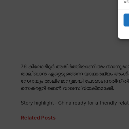
wit
76 കിലോമീറ്റർ അതിർത്തിയാണ് അഫ്ഗാനുമായി
താലിബാൻ ഏറ്റെടുത്തെന്ന യാഥാർഥ്യം അംഗീകരിച്
സേനയും താലിബാനുമായി പോരാടുന്നതിന് തി
സെക്രട്ടറി ബെൻ വാലസ് വ്യക്തമാക്കി.
Story highlight : China ready for a friendly rela
Related Posts