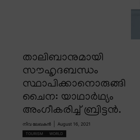
താലിബാനുമായി
സൗഹൃദബന്ധം
സ്ഥാപിക്കാനൊരുങ്ങി
ചൈന: യാഥാർഥ്യം
അംഗീകരിച്ച് ബ്രിട്ടൻ.
നിവ ലേഖകൻ
August 16, 2021
TOURISM
WORLD