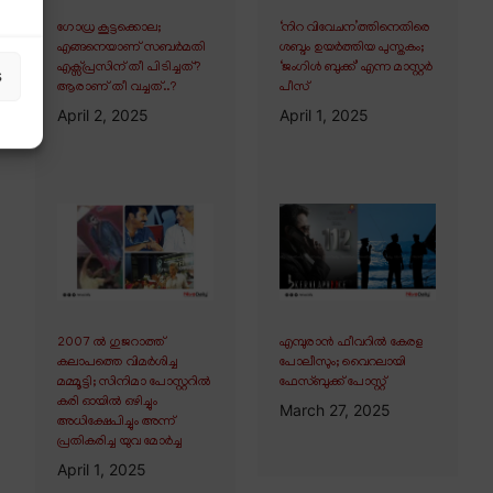
ഗോധ്ര കൂട്ടക്കൊല;
‘നിറ വിവേചന’ത്തിനെതിരെ
എങ്ങനെയാണ് സബർമതി
ശബ്ദം ഉയർത്തിയ പുസ്തകം;
എക്സ്പ്രസിന് തീ പിടിച്ചത്?
‘ജംഗിൾ ബുക്ക്’ എന്ന മാസ്റ്റർ
s
ആരാണ് തീ വച്ചത്..?
പീസ്
April 2, 2025
April 1, 2025
2007 ൽ ഗുജറാത്ത്
എമ്പുരാൻ ഫീവറിൽ കേരള
കലാപത്തെ വിമർശിച്ച
പോലീസും; വൈറലായി
മമ്മൂട്ടി; സിനിമാ പോസ്റ്ററിൽ
ഫേസ്ബുക്ക് പോസ്റ്റ്
കരി ഓയിൽ ഒഴിച്ചും
March 27, 2025
അധിക്ഷേപിച്ചും അന്ന്
പ്രതികരിച്ച യുവ മോർച്ച
April 1, 2025