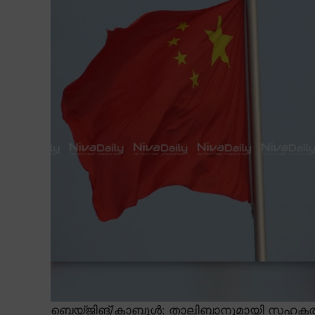
ബെയ്ജിങ്/കാബൂൾ: താലിബാനുമായി സഹകര