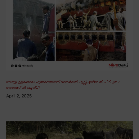
ഗോധ്ര കൂട്ടക്കൊല; എങ്ങനെയാണ് സബർമതി എക്സ്പ്രസിന് തീ പിടിച്ചത്?
ആരാണ് തീ വച്ചത്..?
April 2, 2025