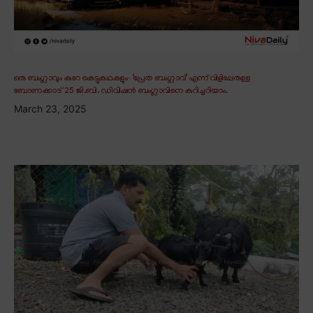
ഒരു ബംഗ്ലാവും കുറേ കെട്ടുകഥകളും∙ ‘പ്രേത ബംഗ്ലാവ്’ എന്ന് വിളിപ്പേരുള്ള
ബോണക്കാട് 25 ജി.ബി. ഡിവിഷൻ ബംഗ്ലാവിനെ കുറിച്ചറിയാം.
March 23, 2025