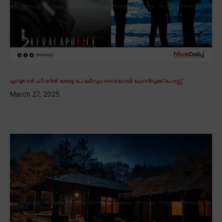
എമ്പുരാൻ ഫീവറിൽ കേരള പോലീസും; വൈറലായി ഫേസ്ബുക്ക് പോസ്റ്റ്
March 27, 2025