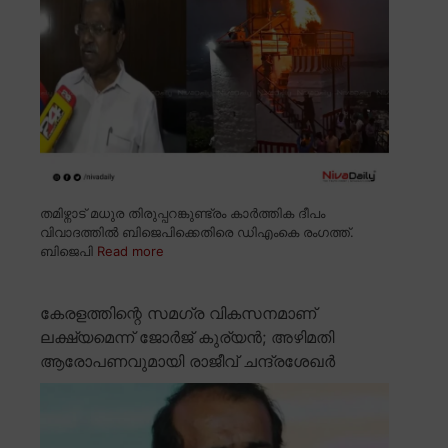
തമിഴ്നാട് മധുര തിരുപ്പറങ്കുണ്ട്രം കാർത്തിക ദീപം
വിവാദത്തിൽ ബിജെപിക്കെതിരെ ഡിഎംകെ രംഗത്ത്.
ബിജെപി
Read more
കേരളത്തിന്റെ സമഗ്ര വികസനമാണ്
ലക്ഷ്യമെന്ന് ജോർജ് കുര്യൻ; അഴിമതി
ആരോപണവുമായി രാജീവ് ചന്ദ്രശേഖർ