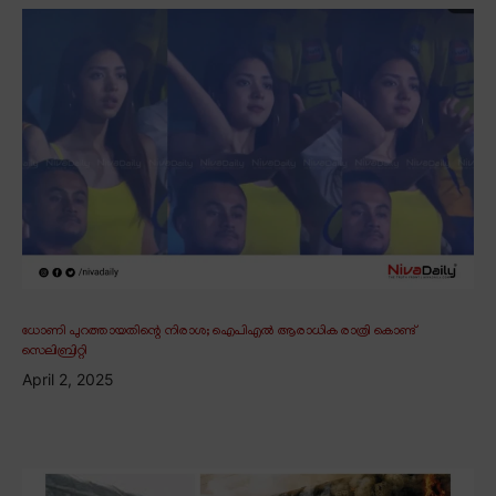
ധോണി പുറത്തായതിന്റെ നിരാശ; ഐപിഎൽ ആരാധിക രാത്രി കൊണ്ട്
സെലിബ്രിറ്റി
April 2, 2025