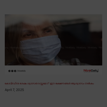
കോവിഡിനു ശേഷം ശ്വാസതടസ്സമോ? ഈ ഭക്ഷണങ്ങൾ ആശ്വാസം നൽകും
April 7, 2025