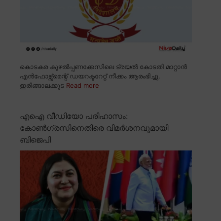
കൊടകര കുഴൽപ്പണക്കേസിലെ ട്രയൽ കോടതി മാറ്റാൻ
എൻഫോഴ്സ്മെന്റ് ഡയറക്ടറേറ്റ് നീക്കം ആരംഭിച്ചു.
ഇരിങ്ങാലക്കുട
Read more
എഐ വീഡിയോ പരിഹാസം:
കോൺഗ്രസിനെതിരെ വിമർശനവുമായി
ബിജെപി