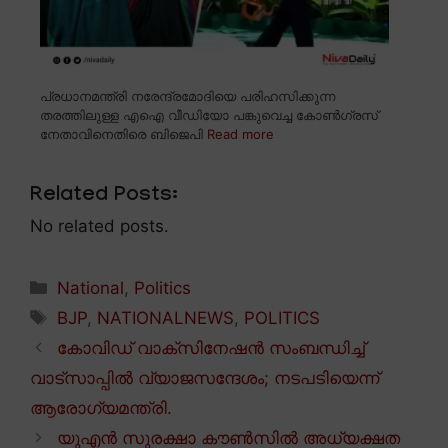
പ്രധാനമന്ത്രി നരേന്ദ്രമോദിയെ പരിഹസിക്കുന്ന
തരത്തിലുള്ള എഐ വീഡിയോ പങ്കുവെച്ച കോൺഗ്രസ്
നേതാവിനെതിരെ ബിജെപി
Read more
Related Posts:
No related posts.
Categories
National
,
Politics
Tags
BJP
,
NATIONALNEWS
,
POLITICS
കോവിഡ് വാക്സിനേഷൻ സംബന്ധിച്ച്
വാട്സാപ്പിൽ വ്യാജസന്ദേശം; നടപടിയെന്ന്
ആരോഗ്യമന്ത്രി.
യുഎൻ സുരക്ഷാ കൗൺസിൽ അധ്യക്ഷത