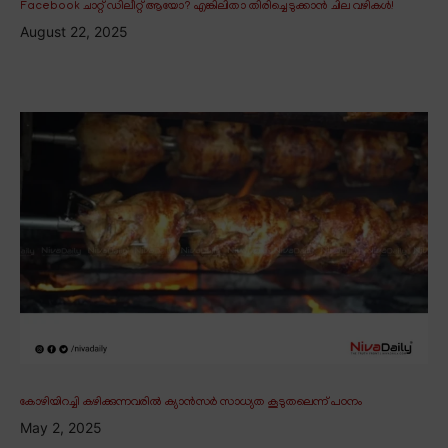
Facebook ചാറ്റ് ഡിലീറ്റ് ആയോ? എങ്കിലിതാ തിരിച്ചെടുക്കാൻ ചില വഴികൾ!
August 22, 2025
കോഴിയിറച്ചി കഴിക്കുന്നവരിൽ ക്യാൻസർ സാധ്യത കൂടുതലെന്ന് പഠനം
May 2, 2025