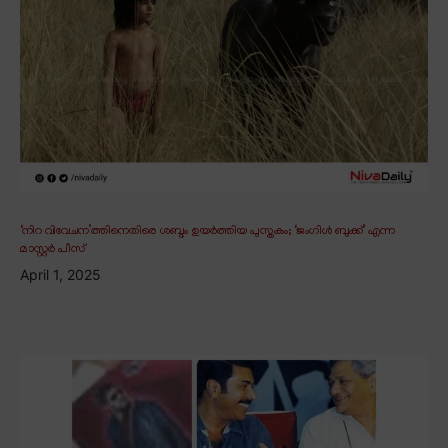
‘നിറ വിവേചന’ത്തിനെതിരെ ശബ്ദം ഉയർത്തിയ പുസ്തകം; ‘ജംഗിൾ ബുക്ക്’ എന്ന
മാസ്റ്റർ പീസ്
April 1, 2025