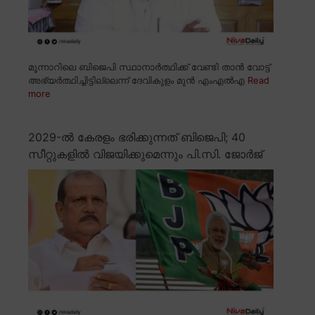
മൂന്നാറിലെ ബിജെപി സ്ഥാനാർത്ഥിക്ക് വേണ്ടി താൻ വോട്ട്
അഭ്യർത്ഥിച്ചിട്ടില്ലെന്ന് ദേവികുളം മുൻ എംഎൽഎ
Read
more
2029-ൽ കേരളം ഭരിക്കുന്നത് ബിജെപി; 40
സീറ്റുകളിൽ വിജയിക്കുമെന്നും പി.സി. ജോർജ്