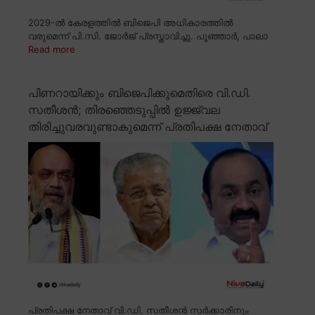
2029-ൽ കേരളത്തിൽ ബിജെപി അധികാരത്തിൽ
വരുമെന്ന് പി.സി. ജോർജ് പ്രസ്താവിച്ചു. പൂഞ്ഞാർ, പാലാ
Read more
പിണറായിക്കും ബിജെപിക്കുമെതിരെ വി.ഡി.
സതീശൻ; തിരഞ്ഞെടുപ്പിൽ ഉജ്ജ്വല
തിരിച്ചുവരവുണ്ടാകുമെന്ന് പ്രതിപക്ഷ നേതാവ്
പ്രതിപക്ഷ നേതാവ് വി.ഡി. സതീശൻ സർക്കാരിനും