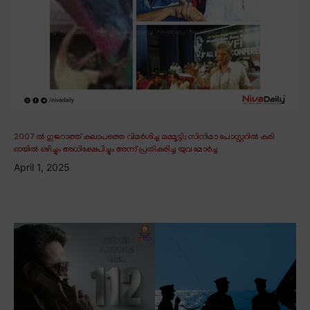
2007 ൽ ഗുജറാത്ത് കലാപത്തെ വിമർശിച്ച മമ്മൂട്ടി; സിനിമാ പോസ്റ്ററിൽ കരി
ഓയിൽ ഒഴിച്ചും അധിക്ഷേപിച്ചും അന്ന് പ്രതികരിച്ച യുവ മോർച്ച
April 1, 2025