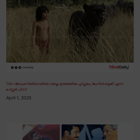
‘നിറ വിവേചന’ത്തിനെതിരെ ശബ്ദം ഉയർത്തിയ പുസ്തകം; ‘ജംഗിൾ ബുക്ക്’ എന്ന
മാസ്റ്റർ പീസ്
April 1, 2025