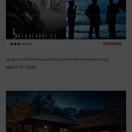
എമ്പുരാൻ ഫീവറിൽ കേരള പോലീസും; വൈറലായി ഫേസ്ബുക്ക് പോസ്റ്റ്
March 27, 2025