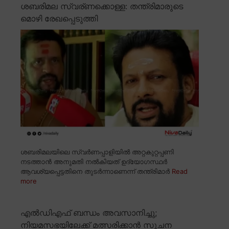
ശബരിമല സ്വര്ണക്കൊള്ള: തന്ത്രിമാരുടെ
മൊഴി രേഖപ്പെടുത്തി
ശബരിമലയിലെ സ്വർണപ്പാളിയിൽ അറ്റകുറ്റപ്പണി
നടത്താൻ അനുമതി നൽകിയത് ഉദ്യോഗസ്ഥർ
ആവശ്യപ്പെട്ടതിനെ തുടർന്നാണെന്ന് തന്ത്രിമാർ
Read
more
എൽഡിഎഫ് ബന്ധം അവസാനിച്ചു;
നിയമസഭയിലേക്ക് മത്സരിക്കാൻ സൂചന