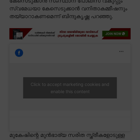
കേസെടുക്കാൻ സംസ്ഥാന പോലീസ് വകുപ്പും
സ്വമേധയാ കേസെടുക്കാൻ വനിതാകമ്മീഷനും
തയ്യാറാകണമെന്ന് ബിന്ദുകൃഷ്ണ പറഞ്ഞു.
Click to accept marketing cookies and
enable this content
മുകേഷിന്റെ മുൻഭാര്യ സരിത സ്ത്രീകളോടുള്ള