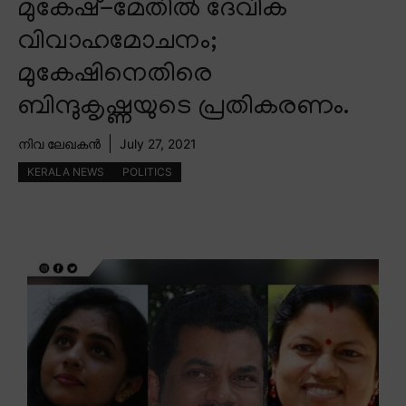
മുകേഷ്-മേതിൽ ദേവിക
വിവാഹമോചനം;
മുകേഷിനെതിരെ
ബിന്ദുകൃഷ്ണയുടെ പ്രതികരണം.
നിവ ലേഖകൻ
July 27, 2021
KERALA NEWS
POLITICS