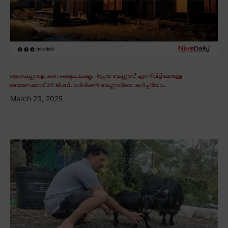
ഒരു ബംഗ്ലാവും കുറേ കെട്ടുകഥകളും∙ ‘പ്രേത ബംഗ്ലാവ്’ എന്ന് വിളിപ്പേരുള്ള
ബോണക്കാട് 25 ജി.ബി. ഡിവിഷൻ ബംഗ്ലാവിനെ കുറിച്ചറിയാം.
March 23, 2025