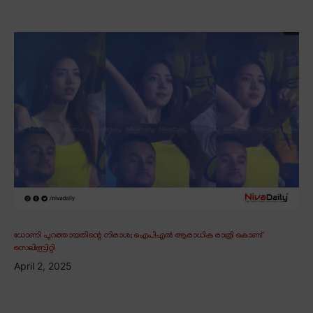
ധോണി പുറത്തായതിന്റെ നിരാശ; ഐപിഎൽ ആരാധിക രാത്രി കൊണ്ട്
സെലിബ്രിറ്റി
April 2, 2025