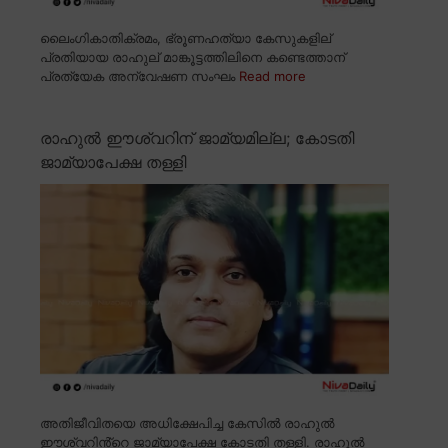
ലൈംഗികാതിക്രമം, ഭ്രൂണഹത്യാ കേസുകളില്
പ്രതിയായ രാഹുല് മാങ്കൂട്ടത്തിലിനെ കണ്ടെത്താന്
പ്രത്യേക അന്വേഷണ സംഘം
Read more
രാഹുൽ ഈശ്വറിന് ജാമ്യമില്ല; കോടതി
ജാമ്യാപേക്ഷ തള്ളി
അതിജീവിതയെ അധിക്ഷേപിച്ച കേസിൽ രാഹുൽ
ഈശ്വറിൻ്റെ ജാമ്യാപേക്ഷ കോടതി തള്ളി. രാഹുൽ