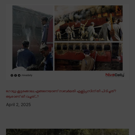
ഗോധ്ര കൂട്ടക്കൊല; എങ്ങനെയാണ് സബർമതി എക്സ്പ്രസിന് തീ പിടിച്ചത്?
ആരാണ് തീ വച്ചത്..?
April 2, 2025