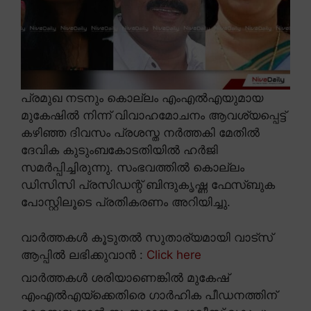
പ്രമുഖ നടനും കൊല്ലം എംഎൽഎയുമായ
മുകേഷിൽ നിന്ന് വിവാഹമോചനം ആവശ്യപ്പെട്ട്
കഴിഞ്ഞ ദിവസം പ്രശസ്ത നർത്തകി മേതിൽ
ദേവിക കുടുംബകോടതിയിൽ ഹർജി
സമർപ്പിച്ചിരുന്നു. സംഭവത്തിൽ കൊല്ലം
ഡിസിസി പ്രസിഡന്റ് ബിന്ദുകൃഷ്ണ ഫേസ്ബുക
പോസ്റ്റിലൂടെ പ്രതികരണം അറിയിച്ചു.
വാർത്തകൾ കൂടുതൽ സുതാര്യമായി വാട്സ്
ആപ്പിൽ ലഭിക്കുവാൻ :
Click here
വാർത്തകൾ ശരിയാണെങ്കിൽ മുകേഷ്
എംഎൽഎയ്ക്കെതിരെ ഗാർഹിക പീഡനത്തിന്