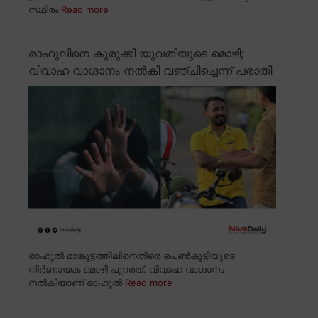
സ്ഥിരം
Read more
രാഹുലിനെ കുരുക്കി യുവതിയുടെ മൊഴി;
വിവാഹ വാഗ്ദാനം നൽകി വഞ്ചിച്ചെന്ന് പരാതി
രാഹുൽ മാങ്കൂട്ടത്തിലിനെതിരെ പെൺകുട്ടിയുടെ
നിർണായക മൊഴി പുറത്ത്. വിവാഹ വാഗ്ദാനം
നൽകിയാണ് രാഹുൽ
Read more