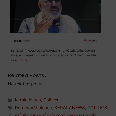
ബിഹാർ നിയമസഭാ തിരഞ്ഞെടുപ്പിൽ വിജയിച്ച ശേഷം
അടുത്ത ലക്ഷ്യം പശ്ചിമ ബംഗാളാണെന്ന് കേന്ദ്രമന്ത്രി
Read more
Related Posts:
No related posts.
Categories
Kerala News
,
Politics
Tags
DomesticViolence
,
KERALANEWS
,
POLITICS
സീരിയൽ ഷൂട്ടിംഗിനെന്ന വ്യാജേന വീട്