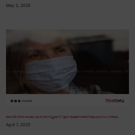
May 2, 2025
കോവിഡിനു ശേഷം ശ്വാസതടസ്സമോ? ഈ ഭക്ഷണങ്ങൾ ആശ്വാസം നൽകും
April 7, 2025