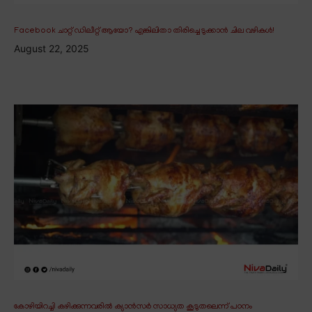
Facebook ചാറ്റ് ഡിലീറ്റ് ആയോ? എങ്കിലിതാ തിരിച്ചെടുക്കാൻ ചില വഴികൾ!
August 22, 2025
കോഴിയിറച്ചി കഴിക്കുന്നവരിൽ ക്യാൻസർ സാധ്യത കൂടുതലെന്ന് പഠനം