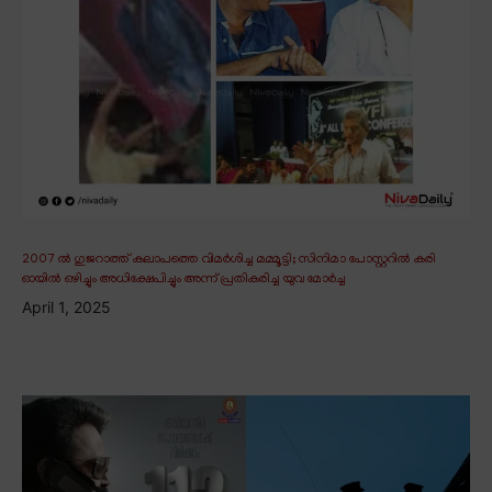
2007 ൽ ഗുജറാത്ത് കലാപത്തെ വിമർശിച്ച മമ്മൂട്ടി; സിനിമാ പോസ്റ്ററിൽ കരി
ഓയിൽ ഒഴിച്ചും അധിക്ഷേപിച്ചും അന്ന് പ്രതികരിച്ച യുവ മോർച്ച
April 1, 2025