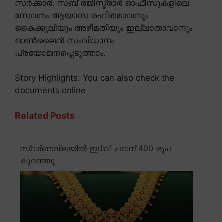
സർക്കാർ. സബ് രജിസ്ട്രാർ ഓഫീസുകളിലെ
സേവനം ആയാസ രഹിതമാവനും
കൈക്കൂലിയും അഴിമതിയും ഇല്ലാതാവാനും
ഓൺലൈൻ സംവിധാനം
പ്രയോജനപ്പെടുത്താം.
Story Highlights: You can also check the
documents online
Related Posts
സ്വർണവിലയിൽ ഇടിവ്; പവന് 400 രൂപ
കുറഞ്ഞു