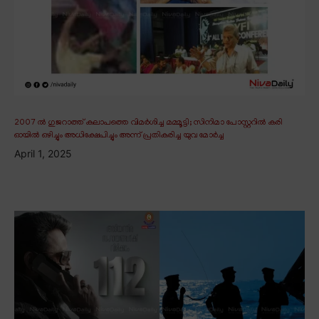
2007 ൽ ഗുജറാത്ത് കലാപത്തെ വിമർശിച്ച മമ്മൂട്ടി; സിനിമാ പോസ്റ്ററിൽ കരി
ഓയിൽ ഒഴിച്ചും അധിക്ഷേപിച്ചും അന്ന് പ്രതികരിച്ച യുവ മോർച്ച
April 1, 2025