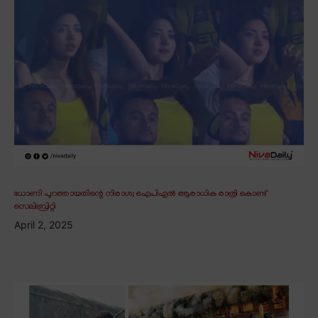
ധോണി പുറത്തായതിന്റെ നിരാശ; ഐപിഎൽ ആരാധിക രാത്രി കൊണ്ട്
സെലിബ്രിറ്റി
April 2, 2025