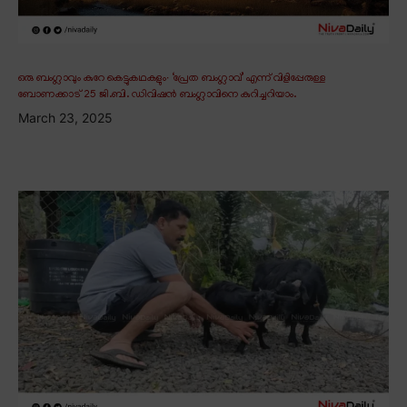
ഒരു ബംഗ്ലാവും കുറേ കെട്ടുകഥകളും∙ ‘പ്രേത ബംഗ്ലാവ്’ എന്ന് വിളിപ്പേരുള്ള
ബോണക്കാട് 25 ജി.ബി. ഡിവിഷൻ ബംഗ്ലാവിനെ കുറിച്ചറിയാം.
March 23, 2025