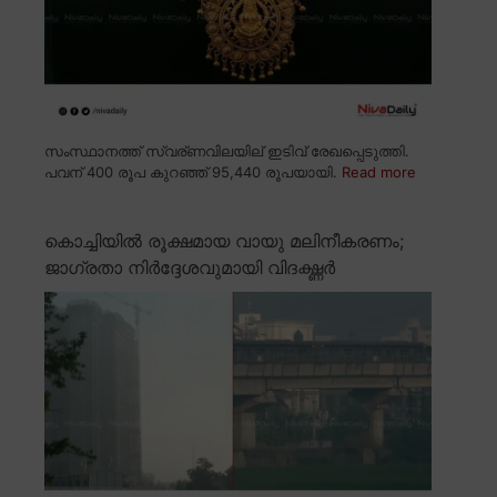
സംസ്ഥാനത്ത് സ്വര്ണവിലയില് ഇടിവ് രേഖപ്പെടുത്തി.
പവന് 400 രൂപ കുറഞ്ഞ് 95,440 രൂപയായി.
Read more
കൊച്ചിയിൽ രൂക്ഷമായ വായു മലിനീകരണം;
ജാഗ്രതാ നിർദ്ദേശവുമായി വിദഗ്ദ്ധർ