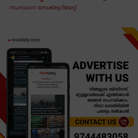
സംസ്ഥാന സെക്രട്ടറിയേറ്റ്.