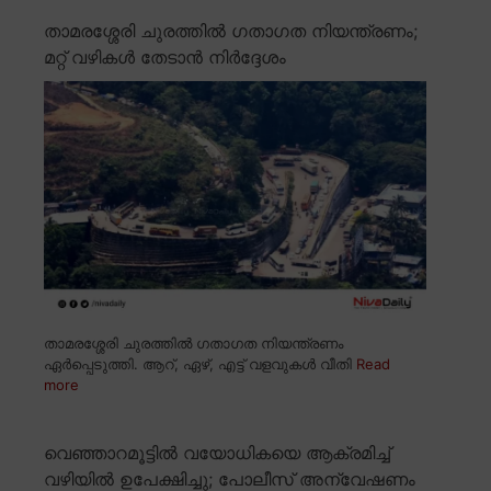
താമരശ്ശേരി ചുരത്തിൽ ഗതാഗത നിയന്ത്രണം;
മറ്റ് വഴികൾ തേടാൻ നിർദ്ദേശം
താമരശ്ശേരി ചുരത്തിൽ ഗതാഗത നിയന്ത്രണം
ഏർപ്പെടുത്തി. ആറ്, ഏഴ്, എട്ട് വളവുകൾ വീതി
Read
more
വെഞ്ഞാറമൂട്ടിൽ വയോധികയെ ആക്രമിച്ച്
വഴിയിൽ ഉപേക്ഷിച്ചു; പോലീസ് അന്വേഷണം