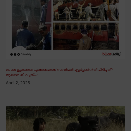
ഗോധ്ര കൂട്ടക്കൊല; എങ്ങനെയാണ് സബർമതി എക്സ്പ്രസിന് തീ പിടിച്ചത്?
ആരാണ് തീ വച്ചത്..?
April 2, 2025