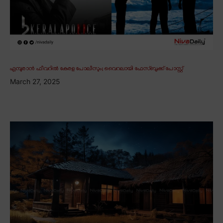
എമ്പുരാൻ ഫീവറിൽ കേരള പോലീസും; വൈറലായി ഫേസ്ബുക്ക് പോസ്റ്റ്
March 27, 2025