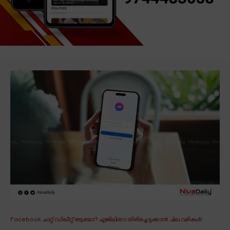
Facebook ചാറ്റ് ഡിലീറ്റ് ആയോ? എങ്കിലിതാ തിരിച്ചെടുക്കാൻ ചില വഴികൾ!