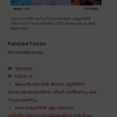
സംസ്ഥാനത്ത് എലിപ്പനി ബാധിതരുടെ എണ്ണത്തിൽ
വർധനവ്. 11 മാസത്തിനിടെ 5000-ൽ അധികം പേർക്ക്
Read more
Related Posts:
No related posts.
Categories
Services
Tags
KERALA
കോൺഗ്രസിൽ ഭിന്നത: മുതിർന്ന
നേതാക്കൾക്കെതിരെ വിഡി സതീശനും കെ
സുധാകരനും.
കൊടിക്കുന്നിൽ എം.പിയുടെ
വർഗീയപ്രസ്താവനയ്ക്കെതിരെ സിപിഎം