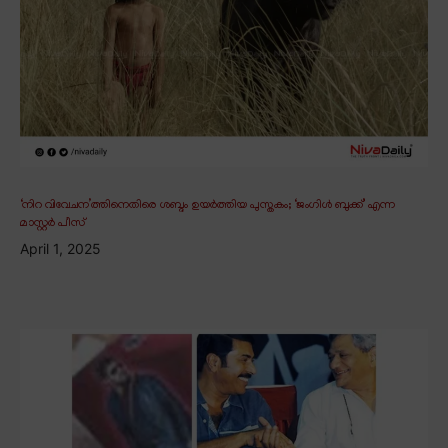
‘നിറ വിവേചന’ത്തിനെതിരെ ശബ്ദം ഉയർത്തിയ പുസ്തകം; ‘ജംഗിൾ ബുക്ക്’ എന്ന
മാസ്റ്റർ പീസ്
April 1, 2025