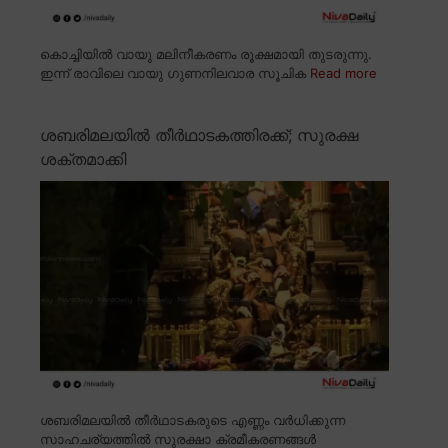
കൊച്ചിയിൽ വായു മലിനീകരണം രൂക്ഷമായി തുടരുന്നു.
ഇന്ന് രാവിലെ വായു ഗുണനിലവാര സൂചിക
Read more
ശബരിമലയിൽ തീർഥാടകത്തിരക്ക്; സുരക്ഷ
ശക്തമാക്കി
ശബരിമലയിൽ തീർഥാടകരുടെ എണ്ണം വർധിക്കുന്ന
സാഹചര്യത്തിൽ സുരക്ഷാ ക്രമീകരണങ്ങൾ