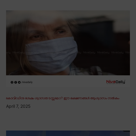
കോവിഡിനു ശേഷം ശ്വാസതടസ്സമോ? ഈ ഭക്ഷണങ്ങൾ ആശ്വാസം നൽകും
April 7, 2025