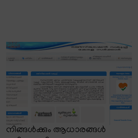
നിങ്ങൾക്കും ആധാരങ്ങൾ