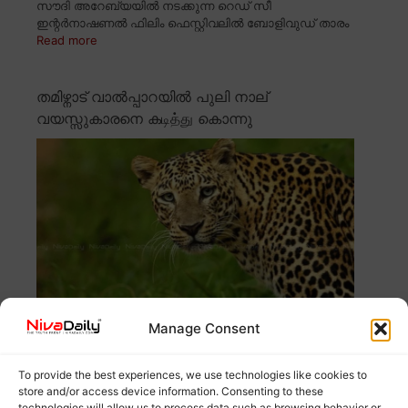
സൗദി അറേബ്യയിൽ നടക്കുന്ന റെഡ് സീ
ഇന്റർനാഷണൽ ഫിലിം ഫെസ്റ്റിവലിൽ ബോളിവുഡ് താരം
Read more
തമിഴ്നാട് വാൽപ്പാറയിൽ പുലി നാല്
വയസ്സുകാരനെ കடித்து കൊന്നു
Manage Consent
തമിഴ്നാട് വാൽപ്പാറയിൽ നാല് വയസ്സുകാരനെ പുലി
കடித்து കൊന്നു. ആയിപാടി എസ്റ്റേറ്റിലെ തോട്ടം
Read
To provide the best experiences, we use technologies like cookies to
more
store and/or access device information. Consenting to these
technologies will allow us to process data such as browsing behavior or