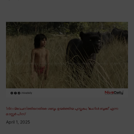
‘നിറ വിവേചന’ത്തിനെതിരെ ശബ്ദം ഉയർത്തിയ പുസ്തകം; ‘ജംഗിൾ ബുക്ക്’ എന്ന
മാസ്റ്റർ പീസ്
April 1, 2025