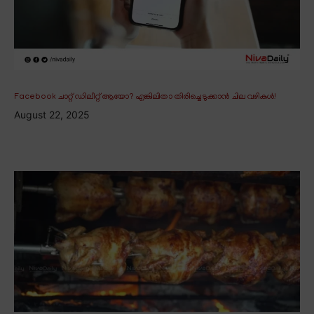
Facebook ചാറ്റ് ഡിലീറ്റ് ആയോ? എങ്കിലിതാ തിരിച്ചെടുക്കാൻ ചില വഴികൾ!
August 22, 2025