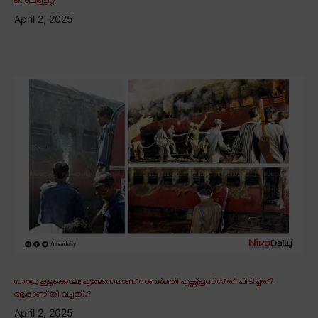
സെലിബ്രിറ്റി
April 2, 2025
ഗോധ്ര കൂട്ടക്കൊല; എങ്ങനെയാണ് സബർമതി എക്സ്പ്രസിന് തീ പിടിച്ചത്?
ആരാണ് തീ വച്ചത്..?
April 2, 2025