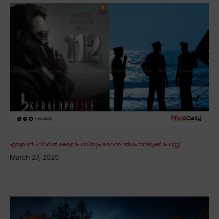
എമ്പുരാൻ ഫീവറിൽ കേരള പോലീസും; വൈറലായി ഫേസ്ബുക്ക് പോസ്റ്റ്
March 27, 2025