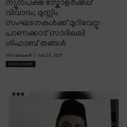
ന്യൂനപക്ഷ സ്കോളർഷിപ്പ്
വിവാദം; മുസ്ലിം
സംഘടനകൾക്ക് മുറിവേറ്റു:
പാണക്കാട് സാദിഖലി
ശിഹാബ് തങ്ങൾ
നിവ ലേഖകൻ
July 23, 2021
KERALA NEWS