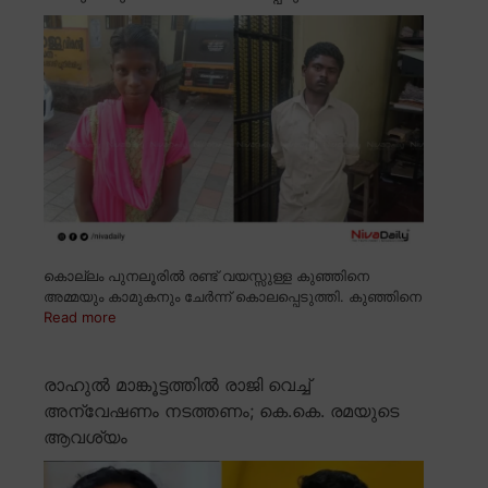
കൊല്ലം പുനലൂരിൽ രണ്ട് വയസ്സുള്ള കുഞ്ഞിനെ
അമ്മയും കാമുകനും ചേർന്ന് കൊലപ്പെടുത്തി. കുഞ്ഞിനെ
Read more
രാഹുൽ മാങ്കൂട്ടത്തിൽ രാജി വെച്ച്
അന്വേഷണം നടത്തണം; കെ.കെ. രമയുടെ
ആവശ്യം