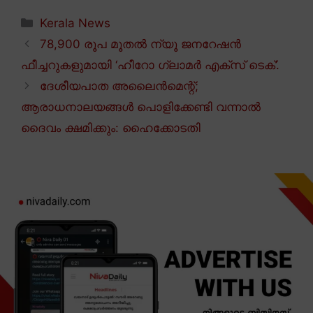
Categories
Kerala News
78,900 രൂപ മൂതൽ ന്യൂ ജനറേഷൻ
ഫീച്ചറുകളുമായി ‘ഹീറോ ഗ്ലാമർ എക്സ് ടെക്’.
ദേശീയപാത അലൈൻമെന്റ്;
ആരാധനാലയങ്ങൾ പൊളിക്കേണ്ടി വന്നാൽ
ദൈവം ക്ഷമിക്കും: ഹൈക്കോടതി