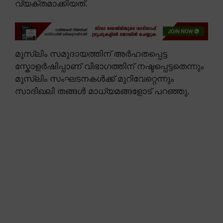
വ്യക്തമാക്കിയത്.
മുസ്ലിം സമുദായത്തിന് അർഹതപ്പെട്ട
സ്കോളർഷിപ്പാണ് വിഭാഗത്തിന് നഷ്ടപ്പെട്ടതെന്നും
മുസ്ലിം സംഘടനകൾക്ക് മുറിവേറ്റെന്നും
സാദിഖലി തങ്ങൾ മാധ്യമങ്ങളോട് പറഞ്ഞു.