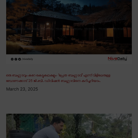
ഒരു ബംഗ്ലാവും കുറേ കെട്ടുകഥകളും∙ ‘പ്രേത ബംഗ്ലാവ്’ എന്ന് വിളിപ്പേരുള്ള
ബോണക്കാട് 25 ജി.ബി. ഡിവിഷൻ ബംഗ്ലാവിനെ കുറിച്ചറിയാം.
March 23, 2025