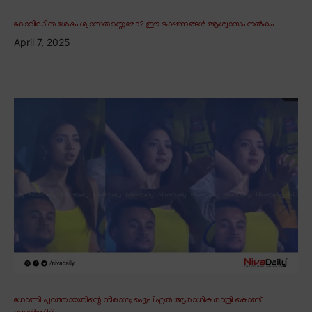
കോവിഡിനു ശേഷം ശ്വാസതടസ്സമോ? ഈ ഭക്ഷണങ്ങൾ ആശ്വാസം നൽകും
April 7, 2025
ധോണി പുറത്തായതിന്റെ നിരാശ; ഐപിഎൽ ആരാധിക രാത്രി കൊണ്ട്