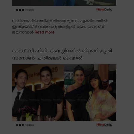
ദക്ഷിണാഫ്രിക്കയ്ക്കെതിരായ മൂന്നാം ഏകദിനത്തിൽ
ഇന്ത്യയ്ക്ക് 9 വിക്കറ്റിന്റെ തകർപ്പൻ ജയം. യശസ്വി
ജയ്സ്വാൾ
Read more
റെഡ് സീ ഫിലിം ഫെസ്റ്റിവലിൽ തിളങ്ങി കൃതി
സനോൺ; ചിത്രങ്ങൾ വൈറൽ