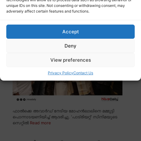
unique IDs on this site. Not consenting or withdrawing consent, may
adversely affect certain features and functions.
മോഹൻലാലിനെ പൊന്നാടയണിയിച്ച് മമ്മൂട്ടി;
‘പാട്രിയറ്റി’ന്റെ ലൊക്കേഷനിൽ
സ്നേഹപ്രകടനം
Accept
Deny
View preferences
Privacy Policy
Contact Us
ഫാൽക്കെ അവാർഡ് നേടിയ മോഹൻലാലിനെ മമ്മൂട്ടി
പൊന്നാടയണിയിച്ച് ആദരിച്ചു. 'പാട്രിയറ്റ്' സിനിമയുടെ
സെറ്റിൽ
Read more