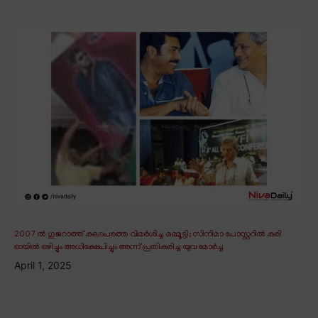
2007 ൽ ഗുജറാത്ത് കലാപത്തെ വിമർശിച്ച മമ്മൂട്ടി; സിനിമാ പോസ്റ്ററിൽ കരി
ഓയിൽ ഒഴിച്ചും അധിക്ഷേപിച്ചും അന്ന് പ്രതികരിച്ച യുവ മോർച്ച
April 1, 2025