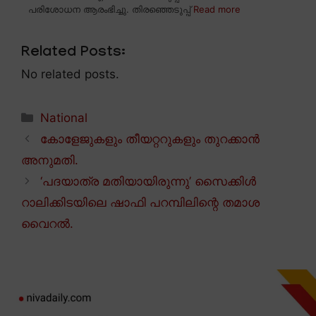
പരിശോധന ആരംഭിച്ചു. തിരഞ്ഞെടുപ്പ്
Read more
Related Posts:
No related posts.
Categories
National
കോളേജുകളും തീയറ്ററുകളും തുറക്കാൻ
അനുമതി.
‘പദയാത്ര മതിയായിരുന്നു’ സൈക്കിൾ
റാലിക്കിടയിലെ ഷാഫി പറമ്പിലിന്റെ തമാശ
വൈറൽ.