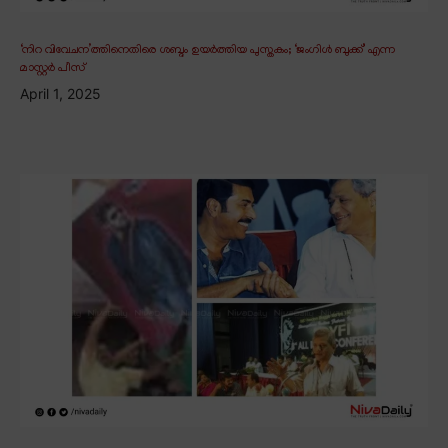
‘നിറ വിവേചന’ത്തിനെതിരെ ശബ്ദം ഉയർത്തിയ പുസ്തകം; ‘ജംഗിൾ ബുക്ക്’ എന്ന
മാസ്റ്റർ പീസ്
April 1, 2025