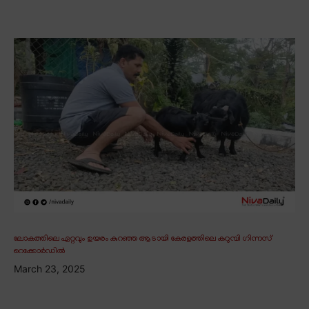
ലോകത്തിലെ ഏറ്റവും ഉയരം കുറഞ്ഞ ആടായി കേരളത്തിലെ കറുമ്പി ഗിന്നസ്
റെക്കോർഡിൽ
March 23, 2025