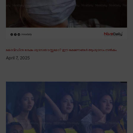
കോവിഡിനു ശേഷം ശ്വാസതടസ്സമോ? ഈ ഭക്ഷണങ്ങൾ ആശ്വാസം നൽകും
April 7, 2025