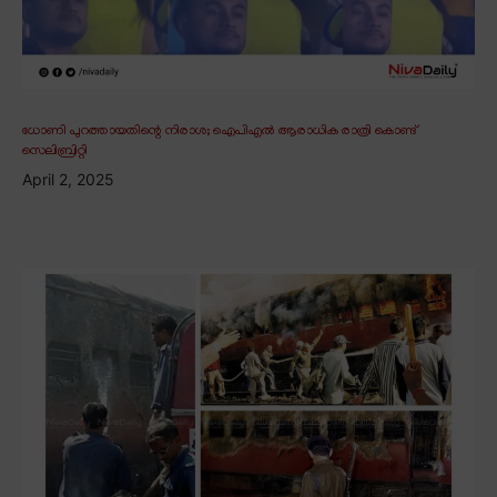
ധോണി പുറത്തായതിന്റെ നിരാശ; ഐപിഎൽ ആരാധിക രാത്രി കൊണ്ട്
സെലിബ്രിറ്റി
April 2, 2025