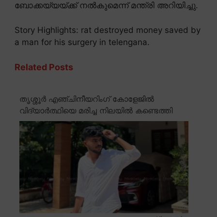
ബോക്കയ്യയ്ക്ക് നൽകുമെന്ന് മന്ത്രി അറിയിച്ചു.
Story Highlights: rat destroyed money saved by
a man for his surgery in telengana.
Related Posts
തൃശ്ശൂർ എഞ്ചിനീയറിംഗ് കോളേജിൽ
വിദ്യാർത്ഥിയെ മരിച്ച നിലയിൽ കണ്ടെത്തി