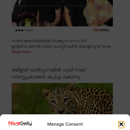
സൗദി അറേബ്യയിൽ നടക്കുന്ന റെഡ് സീ
ഇന്റർനാഷണൽ ഫിലിം ഫെസ്റ്റിവലിൽ ബോളിവുഡ് താരം
Read more
തമിഴ്നാട് വാൽപ്പാറയിൽ പുലി നാല്
വയസ്സുകാരനെ കடித்து കൊന്നു
Manage Consent