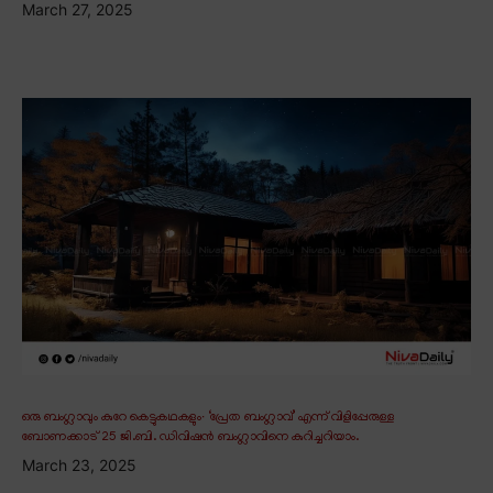
March 27, 2025
ഒരു ബംഗ്ലാവും കുറേ കെട്ടുകഥകളും∙ ‘പ്രേത ബംഗ്ലാവ്’ എന്ന് വിളിപ്പേരുള്ള
ബോണക്കാട് 25 ജി.ബി. ഡിവിഷൻ ബംഗ്ലാവിനെ കുറിച്ചറിയാം.
March 23, 2025