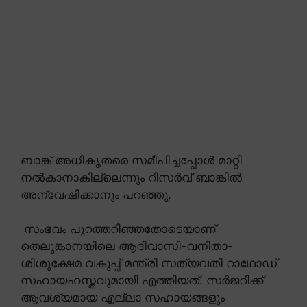
ബാങ്ക് അധികൃതരെ സമീപിച്ചപ്പോൾ മാറ്റി
നൽകാനാകില്ലെന്നും റിസർവ് ബാങ്കിൽ
അന്വേഷിക്കാനും പറഞ്ഞു.
സംഭവം പുറത്തറിഞ്ഞതോടെയാണ്
തെലുങ്കാനയിലെ ആദിവാസി-വനിതാ-
ശിശുക്ഷേമ വകുപ്പ് മന്ത്രി സത്യവതി റാഥോഡ്
സഹായഹസ്തവുമായി എത്തിയത്. സർജറിക്ക്
ആവശ്യമായ എല്ലാ സഹായങ്ങളും