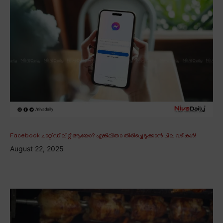
Facebook ചാറ്റ് ഡിലീറ്റ് ആയോ? എങ്കിലിതാ തിരിച്ചെടുക്കാൻ ചില വഴികൾ!
August 22, 2025