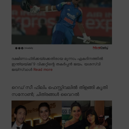
ദക്ഷിണാഫ്രിക്കയ്ക്കെതിരായ മൂന്നാം ഏകദിനത്തിൽ
ഇന്ത്യയ്ക്ക് 9 വിക്കറ്റിന്റെ തകർപ്പൻ ജയം. യശസ്വി
ജയ്സ്വാൾ
Read more
റെഡ് സീ ഫിലിം ഫെസ്റ്റിവലിൽ തിളങ്ങി കൃതി
സനോൺ; ചിത്രങ്ങൾ വൈറൽ