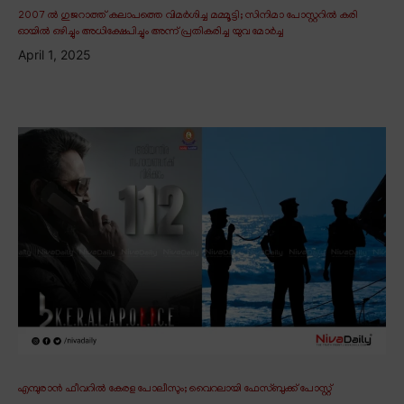
2007 ൽ ഗുജറാത്ത് കലാപത്തെ വിമർശിച്ച മമ്മൂട്ടി; സിനിമാ പോസ്റ്ററിൽ കരി
ഓയിൽ ഒഴിച്ചും അധിക്ഷേപിച്ചും അന്ന് പ്രതികരിച്ച യുവ മോർച്ച
April 1, 2025
എമ്പുരാൻ ഫീവറിൽ കേരള പോലീസും; വൈറലായി ഫേസ്ബുക്ക് പോസ്റ്റ്