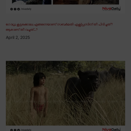
ഗോധ്ര കൂട്ടക്കൊല; എങ്ങനെയാണ് സബർമതി എക്സ്പ്രസിന് തീ പിടിച്ചത്?
ആരാണ് തീ വച്ചത്..?
April 2, 2025