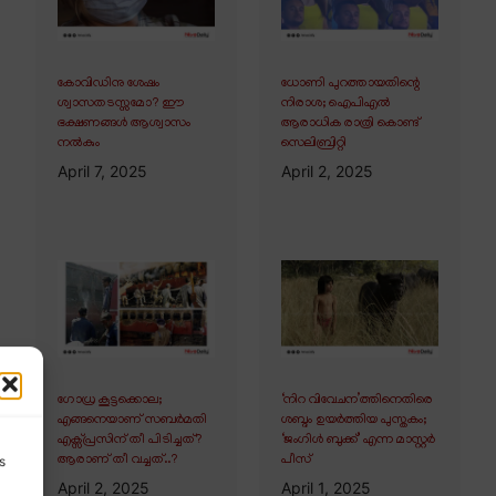
കോവിഡിനു ശേഷം
ധോണി പുറത്തായതിന്റെ
ശ്വാസതടസ്സമോ? ഈ
നിരാശ; ഐപിഎൽ
ഭക്ഷണങ്ങൾ ആശ്വാസം
ആരാധിക രാത്രി കൊണ്ട്
നൽകും
സെലിബ്രിറ്റി
April 7, 2025
April 2, 2025
ഗോധ്ര കൂട്ടക്കൊല;
‘നിറ വിവേചന’ത്തിനെതിരെ
എങ്ങനെയാണ് സബർമതി
ശബ്ദം ഉയർത്തിയ പുസ്തകം;
എക്സ്പ്രസിന് തീ പിടിച്ചത്?
‘ജംഗിൾ ബുക്ക്’ എന്ന മാസ്റ്റർ
ആരാണ് തീ വച്ചത്..?
പീസ്
s
April 2, 2025
April 1, 2025