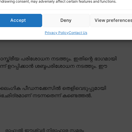
hdrawing consent, may adversely affect certain features and functions.
ിക്കില്ലെന്നും, കുഞ്ഞുണ്ടെങ്കിൽ വീട്ടിൽ
Accept
Deny
View preference
പ്പിച്ചു എന്ന് പെൺകുട്ടി മൊഴി നൽകിയിട്ടുണ്ട്.
ിഞ്ഞാണ് രാഹുൽ മാങ്കൂട്ടത്തിലിനെ
Privacy Policy
Contact Us
ോട് വെളിപ്പെടുത്തി. ഈ മൊഴികൾ രാഹുലിനെതിരായ
്ത്രീയ പരിശോധന നടത്തും. ഇതിന്റെ ഭാഗമായി
ന് ഉറപ്പിക്കാൻ ശബ്ദപരിശോധന നടത്തും. ഈ
രായ ലൈംഗിക പീഡനക്കേസിൽ തെളിവെടുപ്പുമായി
ർഭഛിദ്രമാണ് നടന്നതെന്ന് കണ്ടെത്തൽ.
രാഹുൽ ഈശ്വർ നിരാഹാര സമരം