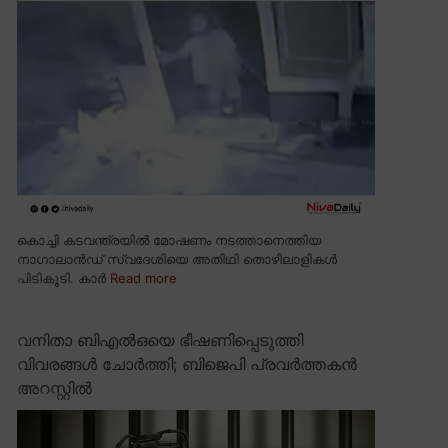
കൊച്ചി കടവന്ത്രയിൽ മോഷണം നടത്താനെത്തിയ
നാഗാലാൻഡ് സ്വദേശിയെ അതിഥി തൊഴിലാളികൾ
പിടികൂടി. കാർ
Read more
വനിതാ ബിഎൽഒയെ ഭീഷണിപ്പെടുത്തി
വിവരങ്ങൾ ചോർത്തി; ബിജെപി പ്രവർത്തകൻ
അറസ്റ്റിൽ