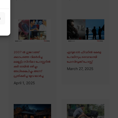
s
2007 ൽ ഗുജറാത്ത്
എമ്പുരാൻ ഫീവറിൽ കേരള
കലാപത്തെ വിമർശിച്ച
പോലീസും; വൈറലായി
മമ്മൂട്ടി; സിനിമാ പോസ്റ്ററിൽ
ഫേസ്ബുക്ക് പോസ്റ്റ്
കരി ഓയിൽ ഒഴിച്ചും
March 27, 2025
അധിക്ഷേപിച്ചും അന്ന്
പ്രതികരിച്ച യുവ മോർച്ച
April 1, 2025