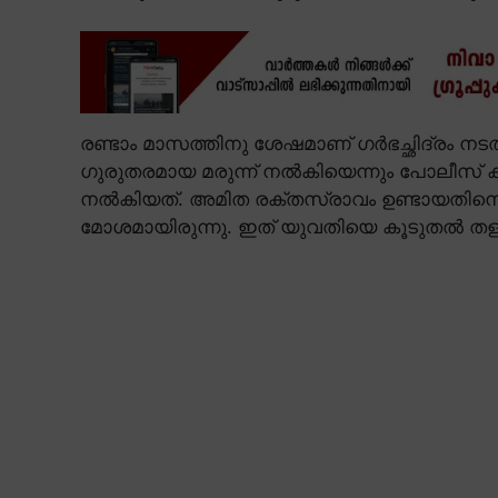
രണ്ടാം മാസത്തിനു ശേഷമാണ് ഗർഭച്ഛിദ്രം നടത
ഗുരുതരമായ മരുന്ന് നൽകിയെന്നും പോലീസ് കണ്ട
നൽകിയത്. അമിത രക്തസ്രാവം ഉണ്ടായതിനെ
മോശമായിരുന്നു. ഇത് യുവതിയെ കൂടുതൽ തളർ