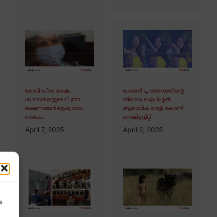
കോവിഡിനു ശേഷം
ധോണി പുറത്തായതിന്റെ
ശ്വാസതടസ്സമോ? ഈ
നിരാശ; ഐപിഎൽ
ഭക്ഷണങ്ങൾ ആശ്വാസം
ആരാധിക രാത്രി കൊണ്ട്
നൽകും
സെലിബ്രിറ്റി
April 7, 2025
April 2, 2025
s