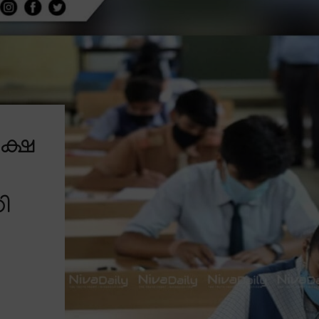
ക്ഷ
ി