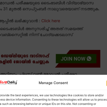
മോഡൽ പരീക്ഷയുടെ ടൈംടേബിൾ വിദ്യാഭ്യാസ
ാസം 31 മുതൽ സെപ്റ്റംബർ നാലുവരെയാണ് നടത്തുക.
പ്പിൽ ലഭിക്കുവാൻ :
Click here
. ടൈംടേബിൾ അനുസരിച്ച് അതത് സമയത്ത്
െബ്സൈറ്റിൽ നിന്ന് ചോദ്യക്കടലാസ്
അറിയാം. പ്ലസ് വൺ മോഡൽ പരീക്ഷാ
Manage Consent
provide the best experiences, we use technologies like cookies to store and/or
ess device information. Consenting to these technologies will allow us to proces
a such as browsing behavior or unique IDs on this site. Not consenting or