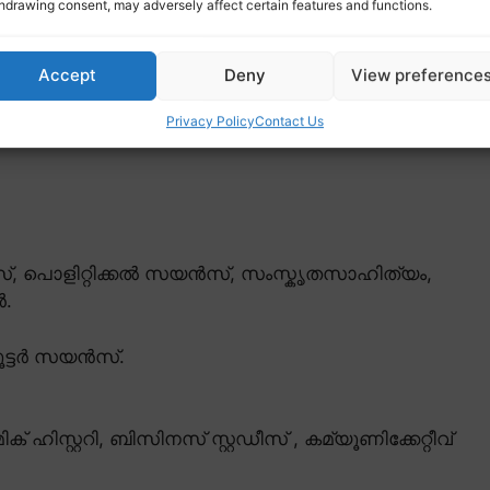
hdrawing consent, may adversely affect certain features and functions.
Accept
Deny
View preference
Privacy Policy
Contact Us
സ്, പൊളിറ്റിക്കൽ സയൻസ്, സംസ്കൃതസാഹിത്യം,
ർ.
്യൂട്ടർ സയൻസ്.
ക് ഹിസ്റ്ററി, ബിസിനസ് സ്റ്റഡീസ് , കമ്യൂണിക്കേറ്റീവ്