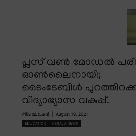
പ്ലസ് വൺ മോഡൽ പരീ
ഓൺലൈനായി;
ടൈംടേബിൾ പുറത്തിറക്ക
വിദ്യാഭ്യാസ വകുപ്പ്.
നിവ ലേഖകൻ
August 19, 2021
EDUCATION
KERALA NEWS