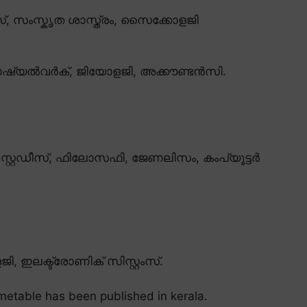
വേജസ്, സംസ്കൃത ശാസ്ത്രം, സൈക്കോളജി
സോഷ്യൽവർക്, ജിയോളജി, അക്കൗണ്ടൻസി.
്റ്റഡീസ്, ഫിലോസഫി, ജേണലിസം, കംപ്യൂട്ടർ
, ഇലക്ട്രോണിക് സിസ്റ്റംസ്.
imetable has been published in kerala.