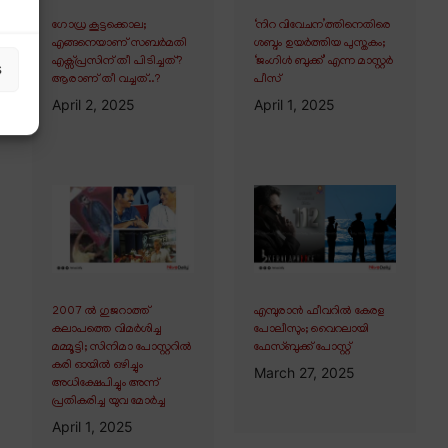
ഗോധ്ര കൂട്ടക്കൊല;
‘നിറ വിവേചന’ത്തിനെതിരെ
എങ്ങനെയാണ് സബർമതി
ശബ്ദം ഉയർത്തിയ പുസ്തകം;
എക്സ്പ്രസിന് തീ പിടിച്ചത്?
‘ജംഗിൾ ബുക്ക്’ എന്ന മാസ്റ്റർ
s
ആരാണ് തീ വച്ചത്..?
പീസ്
April 2, 2025
April 1, 2025
2007 ൽ ഗുജറാത്ത്
എമ്പുരാൻ ഫീവറിൽ കേരള
കലാപത്തെ വിമർശിച്ച
പോലീസും; വൈറലായി
മമ്മൂട്ടി; സിനിമാ പോസ്റ്ററിൽ
ഫേസ്ബുക്ക് പോസ്റ്റ്
കരി ഓയിൽ ഒഴിച്ചും
March 27, 2025
അധിക്ഷേപിച്ചും അന്ന്
പ്രതികരിച്ച യുവ മോർച്ച
April 1, 2025