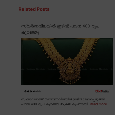
Related Posts
സ്വർണവിലയിൽ ഇടിവ്; പവന് 400 രൂപ
കുറഞ്ഞു
സംസ്ഥാനത്ത് സ്വര്ണവിലയില് ഇടിവ് രേഖപ്പെടുത്തി.
പവന് 400 രൂപ കുറഞ്ഞ് 95,440 രൂപയായി.
Read more