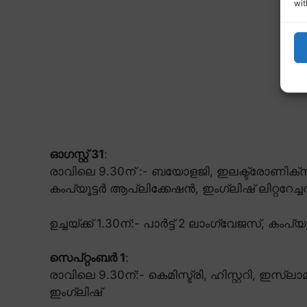
wit
ഓഗസ്റ്റ് 31
:
രാവിലെ 9.30ന് :- ബയോളജി, ഇലക്ട്രോണിക്
കംപ്യൂട്ടർ ആപ്ലിക്കേഷൻ, ഇംഗ്ലിഷ് ലിറ്ററേച്ച
ഉച്ചയ്ക്ക് 1.30ന്:- പാർട്ട് 2 ലാംഗ്വേജസ്, കംപ
സെപ്റ്റംബർ 1
:
രാവിലെ 9.30ന്:- കെമിസ്ട്രി, ഹിസ്റ്ററി, ഇസ്ലാമി
ഇംഗ്ലിഷ്