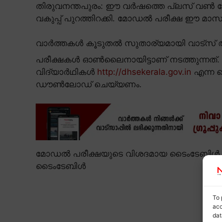
തിരുവനന്തപുരം: ഈ വർഷത്തെ പ്ലസ് വൺ 
വകുപ്പ് പുറത്തിറക്കി. മോഡൽ പരീക്ഷ ഈ മ
വാർത്തകൾ കൂടുതൽ സുതാര്യമായി വാട്സ് ആ
പരീക്ഷകൾ ഓൺലൈനായിട്ടാണ് നടത്തുന്നത്
വിദ്യാർഥികൾ
http://dhsekerala.gov.in
എന്ന വ
ഡൗൺലോഡ് ചെയ്യണം.
മോഡൽ പരീക്ഷയുടെ വിശദമായ ടൈംടേബിൾ 
ടൈംടേബിൾ
To 
acc
dat