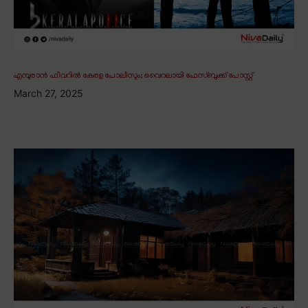
എമ്പുരാൻ ഫീവറിൽ കേരള പോലീസും; വൈറലായി ഫേസ്ബുക്ക് പോസ്റ്റ്
March 27, 2025