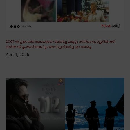
2007 ൽ ഗുജറാത്ത് കലാപത്തെ വിമർശിച്ച മമ്മൂട്ടി; സിനിമാ പോസ്റ്ററിൽ കരി
ഓയിൽ ഒഴിച്ചും അധിക്ഷേപിച്ചും അന്ന് പ്രതികരിച്ച യുവ മോർച്ച
April 1, 2025