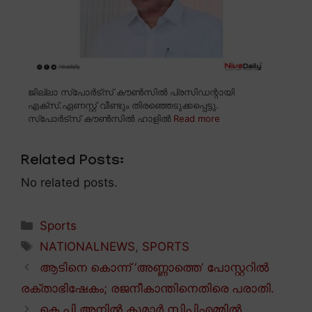
ജില്ലാ സ്പോർട്സ് കൗൺസിൽ പ്രസിഡന്റായി
എക്സ്.ഏണസ്റ്റ് വീണ്ടും തിരഞ്ഞെടുക്കപ്പെട്ടു.
സ്പോർട്സ് കൗൺസിൽ ഹാളിൽ
Read more
Related Posts:
No related posts.
Categories
Sports
Tags
NATIONALNEWS
,
SPORTS
ആടിനെ കൊന്ന് ‘അണ്ണാത്തെ’ പോസ്റ്ററിൽ
രക്താഭിഷേകം; രജനീകാന്തിനെതിരെ പരാതി.
കെ.പി അനിൽ കുമാർ സിപിഎമ്മിൽ.