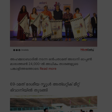
അഹമ്മദാബാദിൽ നടന്ന ഒൻപതാമത് അദാനി ഓപ്പൺ
മാരാത്തൺ 24,000-ൽ അധികം താരങ്ങളുടെ
പങ്കാളിത്തത്തോടെ
Read more
69-ാമത് ദേശീയ സ്കൂൾ അത്ലറ്റിക് മീറ്റ്
ഭിവാനിയിൽ തുടങ്ങി