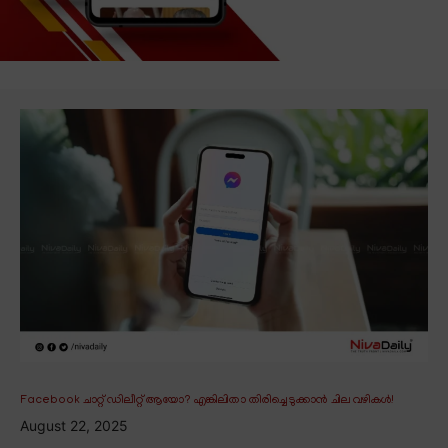
Facebook ചാറ്റ് ഡിലീറ്റ് ആയോ? എങ്കിലിതാ തിരിച്ചെടുക്കാൻ ചില വഴികൾ!
August 22, 2025