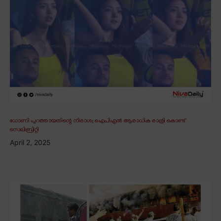
ധോണി പുറത്തായതിന്റെ നിരാശ; ഐപിഎൽ ആരാധിക രാത്രി കൊണ്ട്
സെലിബ്രിറ്റി
April 2, 2025