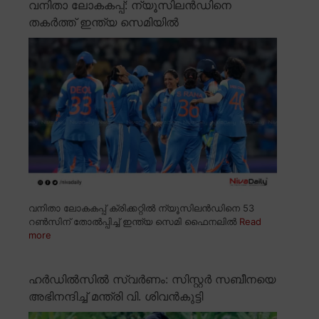
വനിതാ ലോകകപ്പ്: ന്യൂസിലൻഡിനെ
തകർത്ത് ഇന്ത്യ സെമിയിൽ
വനിതാ ലോകകപ്പ് ക്രിക്കറ്റിൽ ന്യൂസിലൻഡിനെ 53
റൺസിന് തോൽപ്പിച്ച് ഇന്ത്യ സെമി ഫൈനലിൽ
Read
more
ഹർഡിൽസിൽ സ്വർണം: സിസ്റ്റർ സബീനയെ
അഭിനന്ദിച്ച് മന്ത്രി വി. ശിവൻകുട്ടി