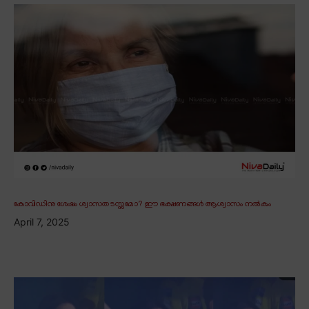
കോവിഡിനു ശേഷം ശ്വാസതടസ്സമോ? ഈ ഭക്ഷണങ്ങൾ ആശ്വാസം നൽകും
April 7, 2025