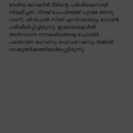
ദേശീയ ജാവലിൻ ടീമിന്റെ പരിശീലകനായി
നിയമിച്ചത്. നീരജ് ചോപ്രയ്ക്ക് പുറമേ അന്നു
റാണി, ശിവ്പാൽ സിങ് എന്നിവരെയും ഹോൺ
പരിശീലിപ്പിച്ചിരുന്നു. ഇക്കാലയളവിൽ
അടിസ്ഥാന സൗകര്യങ്ങളെ ചൊല്ലി
പലതവണ ഹോണും ഫെഡറേഷനും തമ്മിൽ
വാക്കുതർക്കത്തിലേർപ്പെട്ടിരുന്നു.