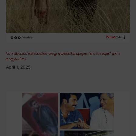
‘നിറ വിവേചന’ത്തിനെതിരെ ശബ്ദം ഉയർത്തിയ പുസ്തകം; ‘ജംഗിൾ ബുക്ക്’ എന്ന
മാസ്റ്റർ പീസ്
April 1, 2025