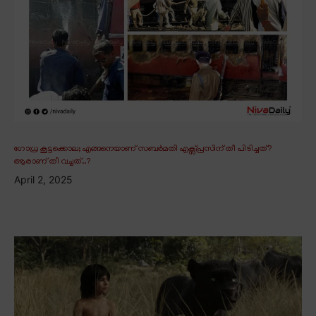
ഗോധ്ര കൂട്ടക്കൊല; എങ്ങനെയാണ് സബർമതി എക്സ്പ്രസിന് തീ പിടിച്ചത്?
ആരാണ് തീ വച്ചത്..?
April 2, 2025