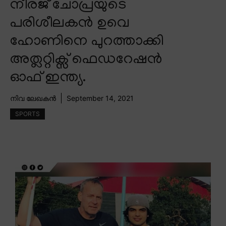
നീരജ് ചോപ്രയുടെ
പരിശീലകൻ ഉവെ
ഹോണിനെ പുറത്താക്കി
അത്ലറ്റിക്സ് ഫെഡറേഷൻ
ഓഫ് ഇന്ത്യ.
നിവ ലേഖകൻ
September 14, 2021
SPORTS