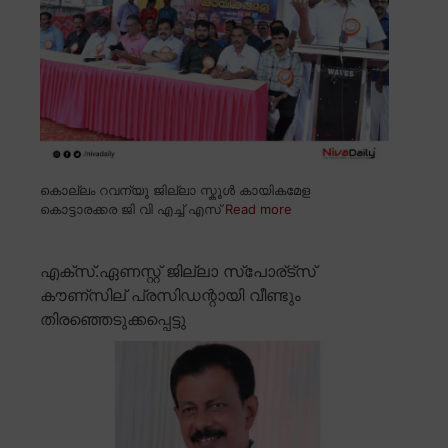
കൊല്ലം റവന്യൂ ജില്ലാ സ്കൂൾ കായികമേള
കൊട്ടാരക്കര ജി വി എച്ച് എസ്
Read more
എക്സ്.ഏണസ്റ്റ് ജില്ലാ സ്പോര്ട്സ്
കൗണ്സില് പ്രസിഡന്റായി വീണ്ടും
തിരഞ്ഞെടുക്കപ്പെട്ടു