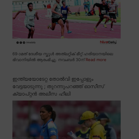
69-ാമത് ദേശീയ സ്കൂൾ അത്ലറ്റിക് മീറ്റ് ഹരിയാനയിലെ
ഭിവാനിയിൽ ആരംഭിച്ചു. നവംബർ 30ന്
Read more
ഇന്ത്യയോടേറ്റ തോൽവി ഇപ്പോളും
വേട്ടയാടുന്നു ; തുറന്നുപറഞ്ഞ് ഓസീസ്
ക്യാപ്റ്റൻ അലീസ ഹീലി