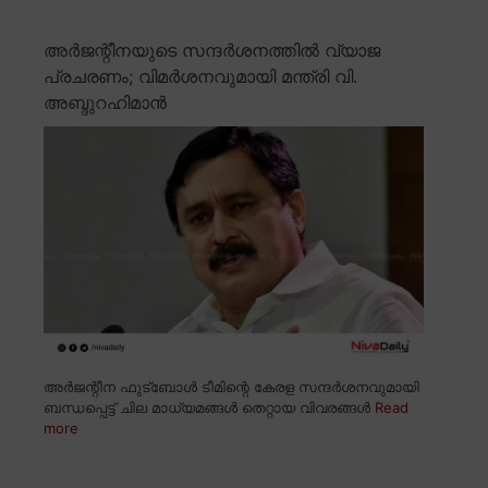
അർജന്റീനയുടെ സന്ദർശനത്തിൽ വ്യാജ
പ്രചരണം; വിമർശനവുമായി മന്ത്രി വി.
അബ്ദുറഹിമാൻ
അർജന്റീന ഫുട്ബോൾ ടീമിന്റെ കേരള സന്ദർശനവുമായി
ബന്ധപ്പെട്ട് ചില മാധ്യമങ്ങൾ തെറ്റായ വിവരങ്ങൾ
Read
more