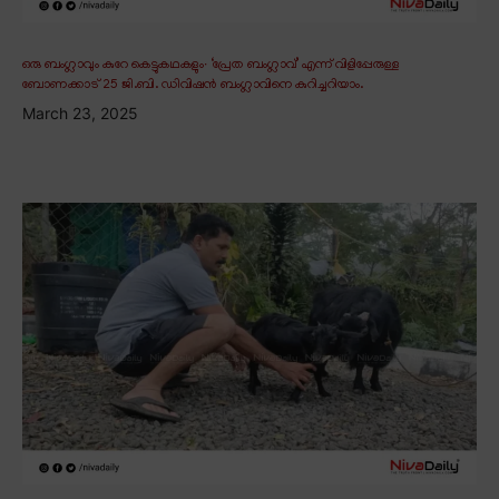
ഒരു ബംഗ്ലാവും കുറേ കെട്ടുകഥകളും∙ ‘പ്രേത ബംഗ്ലാവ്’ എന്ന് വിളിപ്പേരുള്ള
ബോണക്കാട് 25 ജി.ബി. ഡിവിഷൻ ബംഗ്ലാവിനെ കുറിച്ചറിയാം.
March 23, 2025