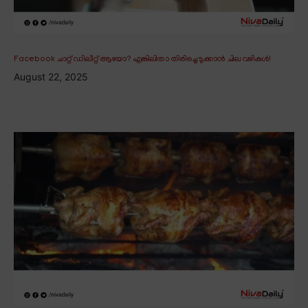
Facebook ചാറ്റ് ഡിലീറ്റ് ആയോ? എങ്കിലിതാ തിരിച്ചെടുക്കാൻ ചില വഴികൾ!
August 22, 2025