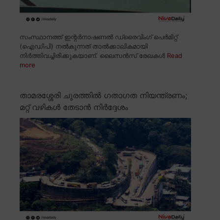
സംസ്ഥാനത്ത് ഇന്റർനാഷണൽ ഡ്രൈവിംഗ് പെർമിറ്റ്
(ഐഡിപി) നൽകുന്നത് താൽക്കാലികമായി
നിർത്തിവച്ചിരിക്കുകയാണ്. ലൈസൻസ് രേഖകൾ
Read
more
താമരശ്ശേരി ചുരത്തിൽ ഗതാഗത നിയന്ത്രണം;
മറ്റ് വഴികൾ തേടാൻ നിർദ്ദേശം