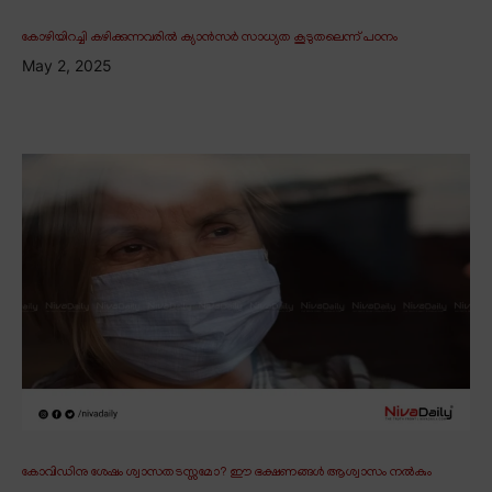
കോഴിയിറച്ചി കഴിക്കുന്നവരിൽ ക്യാൻസർ സാധ്യത കൂടുതലെന്ന് പഠനം
May 2, 2025
കോവിഡിനു ശേഷം ശ്വാസതടസ്സമോ? ഈ ഭക്ഷണങ്ങൾ ആശ്വാസം നൽകും