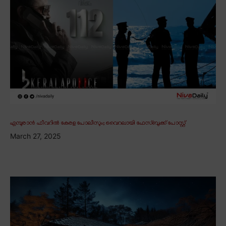
എമ്പുരാൻ ഫീവറിൽ കേരള പോലീസും; വൈറലായി ഫേസ്ബുക്ക് പോസ്റ്റ്
March 27, 2025