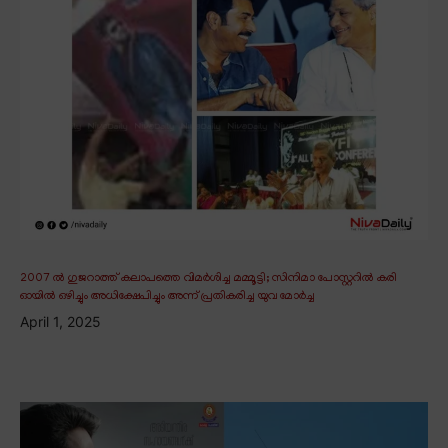
2007 ൽ ഗുജറാത്ത് കലാപത്തെ വിമർശിച്ച മമ്മൂട്ടി; സിനിമാ പോസ്റ്ററിൽ കരി
ഓയിൽ ഒഴിച്ചും അധിക്ഷേപിച്ചും അന്ന് പ്രതികരിച്ച യുവ മോർച്ച
April 1, 2025