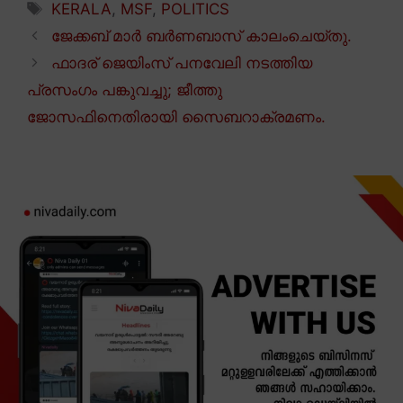
Tags
KERALA
,
MSF
,
POLITICS
ജേക്കബ് മാർ ബർണബാസ് കാലംചെയ്തു.
ഫാദര് ജെയിംസ് പനവേലി നടത്തിയ
പ്രസംഗം പങ്കുവച്ചു; ജീത്തു
ജോസഫിനെതിരായി സൈബറാക്രമണം.