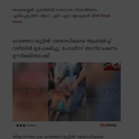
താമരശ്ശേരി ചുരത്തിൽ ഗതാഗത നിയന്ത്രണം
ഏർപ്പെടുത്തി. ആറ്, ഏഴ്, എട്ട് വളവുകൾ വീതി
Read
more
വെഞ്ഞാറമൂട്ടിൽ വയോധികയെ ആക്രമിച്ച്
വഴിയിൽ ഉപേക്ഷിച്ചു; പോലീസ് അന്വേഷണം
ഊർജ്ജിതമാക്കി
തിരുവനന്തപുരം വെഞ്ഞാറമൂട്ടിൽ വയോധികയെ