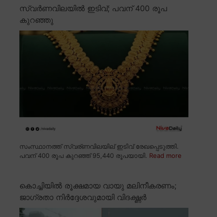
സ്വർണവിലയിൽ ഇടിവ്; പവന് 400 രൂപ
കുറഞ്ഞു
സംസ്ഥാനത്ത് സ്വര്ണവിലയില് ഇടിവ് രേഖപ്പെടുത്തി.
പവന് 400 രൂപ കുറഞ്ഞ് 95,440 രൂപയായി.
Read more
കൊച്ചിയിൽ രൂക്ഷമായ വായു മലിനീകരണം;
ജാഗ്രതാ നിർദ്ദേശവുമായി വിദഗ്ദ്ധർ