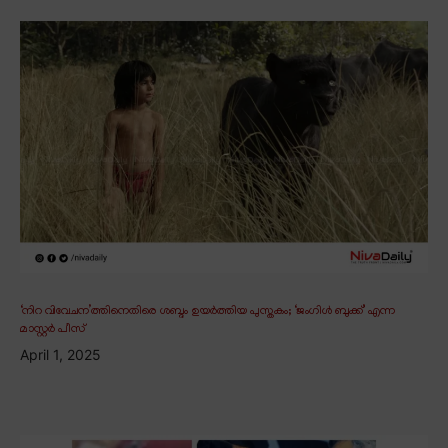
‘നിറ വിവേചന’ത്തിനെതിരെ ശബ്ദം ഉയർത്തിയ പുസ്തകം; ‘ജംഗിൾ ബുക്ക്’ എന്ന
മാസ്റ്റർ പീസ്
April 1, 2025