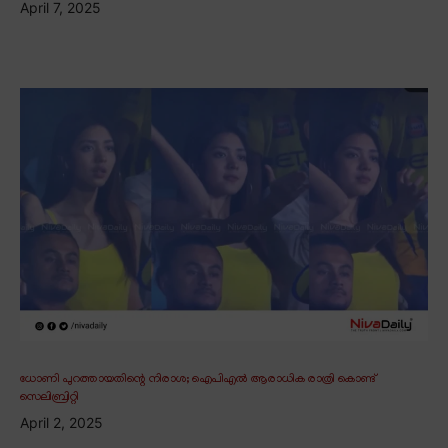
April 7, 2025
ധോണി പുറത്തായതിന്റെ നിരാശ; ഐപിഎൽ ആരാധിക രാത്രി കൊണ്ട്
സെലിബ്രിറ്റി
April 2, 2025