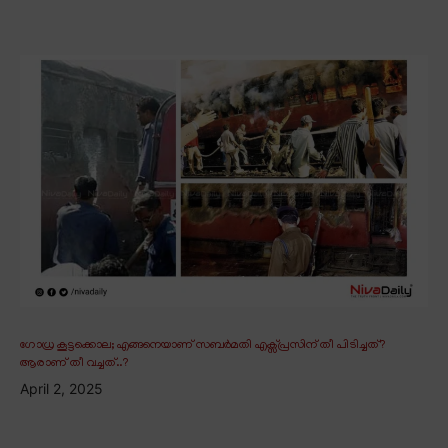
ഗോധ്ര കൂട്ടക്കൊല; എങ്ങനെയാണ് സബർമതി എക്സ്പ്രസിന് തീ പിടിച്ചത്?
ആരാണ് തീ വച്ചത്..?
April 2, 2025