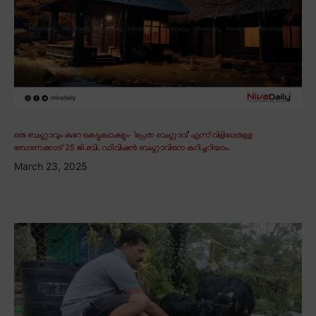
ഒരു ബംഗ്ലാവും കുറേ കെട്ടുകഥകളും∙ ‘പ്രേത ബംഗ്ലാവ്’ എന്ന് വിളിപ്പേരുള്ള
ബോണക്കാട് 25 ജി.ബി. ഡിവിഷൻ ബംഗ്ലാവിനെ കുറിച്ചറിയാം.
March 23, 2025