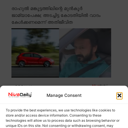
രാഹുൽ മങ്കൂട്ടത്തിലിന്റെ മുൻകൂർ
ജാമ്യാപേക്ഷ; അടച്ചിട്ട കോടതിയിൽ വാദം
കേൾക്കണമെന്ന് അതിജീവിത
Manage Consent
ബലാത്സംഗ കേസിൽ രാഹുൽ മങ്കൂട്ടത്തിലിന്റെ മുൻകൂർ
ജാമ്യാപേക്ഷ പരിഗണിക്കാനിരിക്കെ, കേസ് അടച്ചിട്ട
കോടതി
Read more
To provide the best experiences, we use technologies like cookies to
store and/or access device information. Consenting to these
technologies will allow us to process data such as browsing behavior or
കെൽട്രോണിൽ മാധ്യമ പഠനത്തിന്
unique IDs on this site. Not consenting or withdrawing consent, may