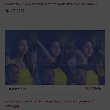
കോവിഡിനു ശേഷം ശ്വാസതടസ്സമോ? ഈ ഭക്ഷണങ്ങൾ ആശ്വാസം നൽകും
April 7, 2025
ധോണി പുറത്തായതിന്റെ നിരാശ; ഐപിഎൽ ആരാധിക രാത്രി കൊണ്ട്
സെലിബ്രിറ്റി