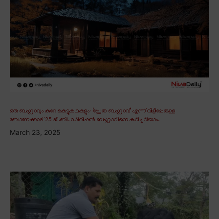
ഒരു ബംഗ്ലാവും കുറേ കെട്ടുകഥകളും∙ ‘പ്രേത ബംഗ്ലാവ്’ എന്ന് വിളിപ്പേരുള്ള
ബോണക്കാട് 25 ജി.ബി. ഡിവിഷൻ ബംഗ്ലാവിനെ കുറിച്ചറിയാം.
March 23, 2025