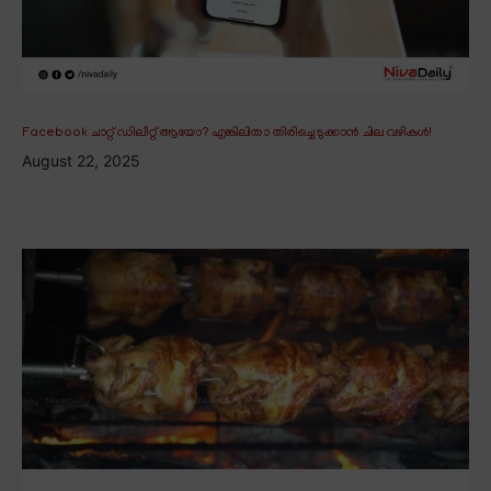
Facebook ചാറ്റ് ഡിലീറ്റ് ആയോ? എങ്കിലിതാ തിരിച്ചെടുക്കാൻ ചില വഴികൾ!
August 22, 2025