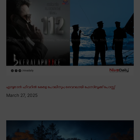
എമ്പുരാൻ ഫീവറിൽ കേരള പോലീസും; വൈറലായി ഫേസ്ബുക്ക് പോസ്റ്റ്
March 27, 2025