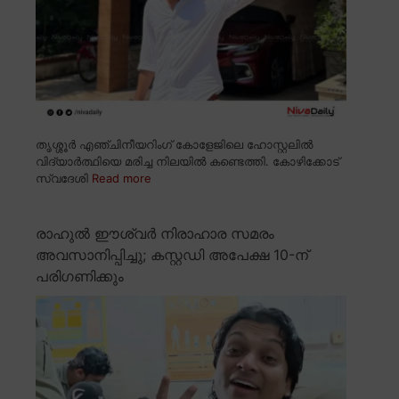
തൃശ്ശൂർ എഞ്ചിനീയറിംഗ് കോളേജിലെ ഹോസ്റ്റലിൽ
വിദ്യാർത്ഥിയെ മരിച്ച നിലയിൽ കണ്ടെത്തി. കോഴിക്കോട്
സ്വദേശി
Read more
രാഹുൽ ഈശ്വർ നിരാഹാര സമരം
അവസാനിപ്പിച്ചു; കസ്റ്റഡി അപേക്ഷ 10-ന്
പരിഗണിക്കും