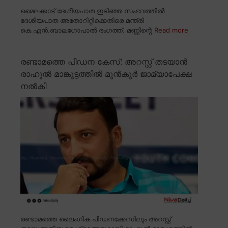
മൈലക്കാട് ദേശീയപാത ഇടിഞ്ഞ സംഭവത്തിൽ
ദേശീയപാത അതോറിറ്റിക്കെതിരെ മന്ത്രി
കെ.എൻ.ബാലഗോപാൽ രംഗത്ത്. മണ്ണിന്റെ
Read more
രണ്ടാമത്തെ പീഡന കേസ്: അറസ്റ്റ് തടയാൻ
രാഹുൽ മാങ്കൂട്ടത്തിൽ മുൻകൂർ ജാമ്യാപേക്ഷ
നൽകി
രണ്ടാമത്തെ ലൈംഗിക പീഡനക്കേസിലും അറസ്റ്റ്