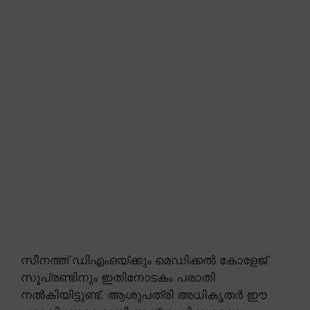
സീനത്ത് ഡിഎംഒയ്ക്കും മെഡിക്കൽ കോളേജ്
സൂപ്രണ്ടിനും ഇതിനോടകം പരാതി
നൽകിയിട്ടുണ്ട്. ആശുപത്രി അധികൃതർ ഈ