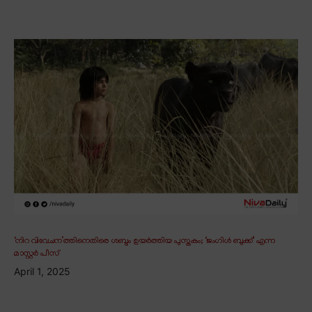
‘നിറ വിവേചന’ത്തിനെതിരെ ശബ്ദം ഉയർത്തിയ പുസ്തകം; ‘ജംഗിൾ ബുക്ക്’ എന്ന
മാസ്റ്റർ പീസ്
April 1, 2025