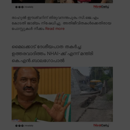
രാഹുൽ ഈശ്വറിന് തിരുവനന്തപുരം സി.ജെ.എം
കോടതി ജാമ്യം നിഷേധിച്ചു. അതിജീവിതകൾക്കെതിരായ
പോസ്റ്റുകൾ നീക്കം
Read more
മൈലക്കാട് ദേശീയപാത തകർച്ച:
ഉത്തരവാദിത്തം NHAI-ക്ക് എന്ന് മന്ത്രി
കെ.എൻ.ബാലഗോപാൽ