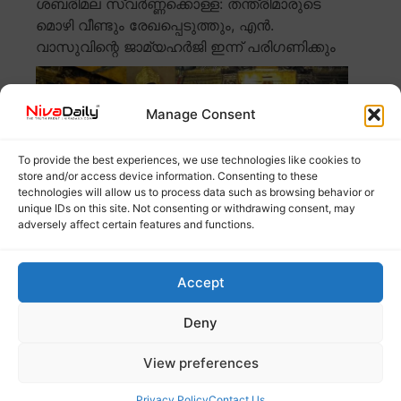
ശബരിമല സ്വർണ്ണക്കൊള്ള: തന്ത്രിമാരുടെ
മൊഴി വീണ്ടും രേഖപ്പെടുത്തും, എൻ.
വാസുവിന്റെ ജാമ്യഹർജി ഇന്ന് പരിഗണിക്കും
Manage Consent
To provide the best experiences, we use technologies like cookies to
store and/or access device information. Consenting to these
technologies will allow us to process data such as browsing behavior or
unique IDs on this site. Not consenting or withdrawing consent, may
adversely affect certain features and functions.
ശബരിമല സ്വർണ്ണക്കൊള്ള കേസിൽ തന്ത്രിമാരുടെ
Accept
മൊഴി വീണ്ടും രേഖപ്പെടുത്തും. ഉന്നതരിലേക്ക്
അന്വേഷണം നീങ്ങണമെന്ന
Read more
Deny
View preferences
കുസാറ്റ് വിദ്യാർത്ഥി യൂണിയൻ
തിരഞ്ഞെടുപ്പിൽ എസ്എഫ്ഐക്ക് വിജയം;
Privacy Policy
Contact Us