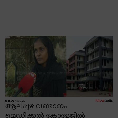
ആലപ്പുഴ വണ്ടാനം
മെഡിക്കൽ കോളേജിൽ