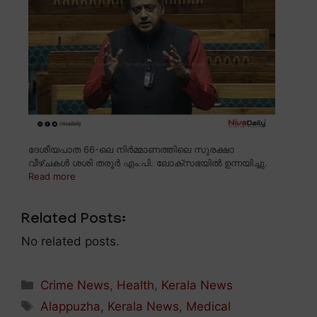
ദേശീയപാത 66-ലെ നിർമ്മാണത്തിലെ സുരക്ഷാ
വീഴ്ചകൾ ശശി തരൂർ എം.പി. ലോക്സഭയിൽ ഉന്നയിച്ചു.
Read more
Related Posts:
No related posts.
Categories
Crime News
,
Health
,
Kerala News
Tags
Alappuzha
,
Kerala News
,
Medical