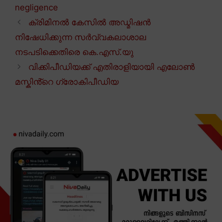
negligence
ക്രിമിനൽ കേസിൽ അഡ്മിഷൻ
നിഷേധിക്കുന്ന സർവ്വകലാശാല
നടപടിക്കെതിരെ കെ.എസ്.യു
വിക്കിപീഡിയക്ക് എതിരാളിയായി എലോൺ
മസ്കിൻ്റെ ഗ്രോകിപീഡിയ