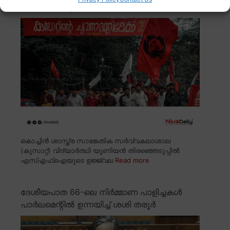
അഭിനന്ദനവുമായി മന്ത്രി പി. രാജീവ്
കൊച്ചിൻ ശാസ്ത്ര സാങ്കേതിക സർവ്വകലാശാല
(കുസാറ്റ്) വിദ്യാർത്ഥി യൂണിയൻ തിരഞ്ഞെടുപ്പിൽ
എസ്എഫ്ഐയുടെ ഉജ്ജ്വല
Read more
ദേശീയപാത 66-ലെ നിർമ്മാണ പാളിച്ചകൾ
പാർലമെന്റിൽ ഉന്നയിച്ച് ശശി തരൂർ