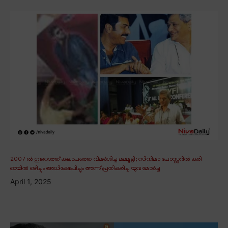
2007 ൽ ഗുജറാത്ത് കലാപത്തെ വിമർശിച്ച മമ്മൂട്ടി; സിനിമാ പോസ്റ്ററിൽ കരി
ഓയിൽ ഒഴിച്ചും അധിക്ഷേപിച്ചും അന്ന് പ്രതികരിച്ച യുവ മോർച്ച
April 1, 2025