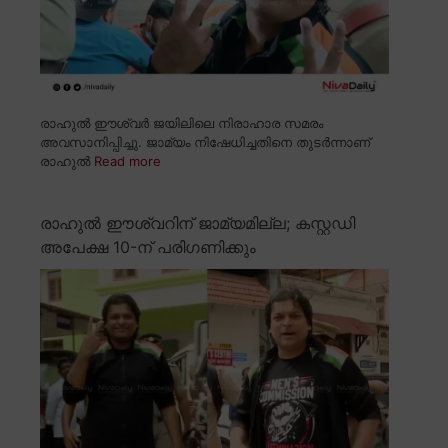
രാഹുൽ ഈശ്വർ ജയിലിലെ നിരാഹാര സമരം
അവസാനിപ്പിച്ചു. ജാമ്യം നിഷേധിച്ചതിനെ തുടർന്നാണ്
രാഹുൽ
Read more
രാഹുൽ ഈശ്വറിന് ജാമ്യമില്ല; കസ്റ്റഡി
അപേക്ഷ 10-ന് പരിഗണിക്കും