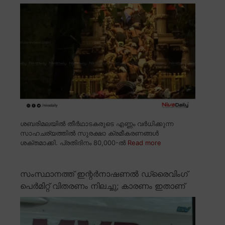
ശബരിമലയിൽ തീർഥാടകരുടെ എണ്ണം വർധിക്കുന്ന
സാഹചര്യത്തിൽ സുരക്ഷാ ക്രമീകരണങ്ങൾ
ശക്തമാക്കി. പ്രതിദിനം 80,000-ൽ
Read more
സംസ്ഥാനത്ത് ഇന്റർനാഷണൽ ഡ്രൈവിംഗ്
പെർമിറ്റ് വിതരണം നിലച്ചു; കാരണം ഇതാണ്