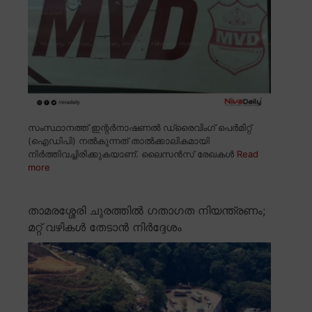
സംസ്ഥാനത്ത് ഇന്റർനാഷണൽ ഡ്രൈവിംഗ് പെർമിറ്റ്
(ഐഡിപി) നൽകുന്നത് താൽക്കാലികമായി
നിർത്തിവച്ചിരിക്കുകയാണ്. ലൈസൻസ് രേഖകൾ
Read
more
താമരശ്ശേരി ചുരത്തിൽ ഗതാഗത നിയന്ത്രണം;
മറ്റ് വഴികൾ തേടാൻ നിർദ്ദേശം