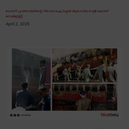
ധോണി പുറത്തായതിന്റെ നിരാശ; ഐപിഎൽ ആരാധിക രാത്രി കൊണ്ട്
സെലിബ്രിറ്റി
April 2, 2025