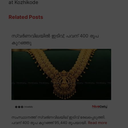
at Kozhikode
Related Posts
സ്വർണവിലയിൽ ഇടിവ്; പവന് 400 രൂപ
കുറഞ്ഞു
സംസ്ഥാനത്ത് സ്വര്ണവിലയില് ഇടിവ് രേഖപ്പെടുത്തി.
പവന് 400 രൂപ കുറഞ്ഞ് 95,440 രൂപയായി.
Read more