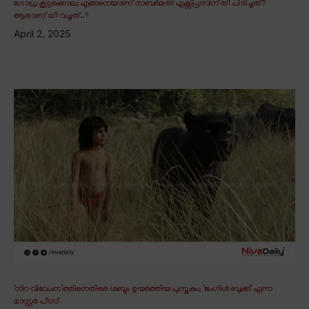
ഗോധ്ര കൂട്ടക്കൊല; എങ്ങനെയാണ് സബർമതി എക്സ്പ്രസിന് തീ പിടിച്ചത്?
ആരാണ് തീ വച്ചത്..?
April 2, 2025
‘നിറ വിവേചന’ത്തിനെതിരെ ശബ്ദം ഉയർത്തിയ പുസ്തകം; ‘ജംഗിൾ ബുക്ക്’ എന്ന
മാസ്റ്റർ പീസ്