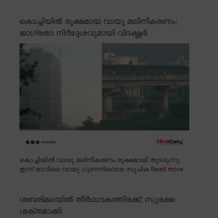
കൊച്ചിയിൽ രൂക്ഷമായ വായു മലിനീകരണം;
ജാഗ്രതാ നിർദ്ദേശവുമായി വിദഗ്ദ്ധർ
കൊച്ചിയിൽ വായു മലിനീകരണം രൂക്ഷമായി തുടരുന്നു.
ഇന്ന് രാവിലെ വായു ഗുണനിലവാര സൂചിക
Read more
ശബരിമലയിൽ തീർഥാടകത്തിരക്ക്; സുരക്ഷ
ശക്തമാക്കി