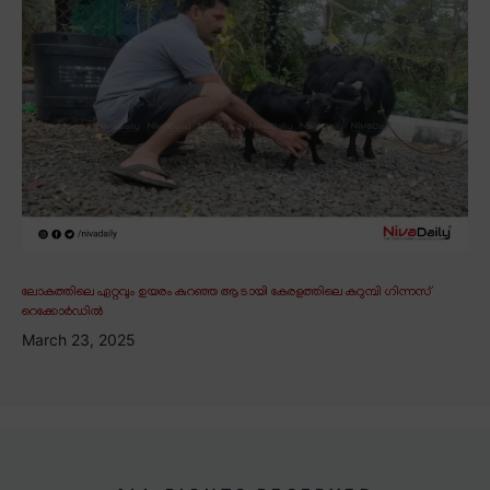
ലോകത്തിലെ ഏറ്റവും ഉയരം കുറഞ്ഞ ആടായി കേരളത്തിലെ കറുമ്പി ഗിന്നസ്
റെക്കോർഡിൽ
March 23, 2025