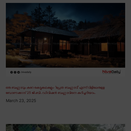
ഒരു ബംഗ്ലാവും കുറേ കെട്ടുകഥകളും∙ ‘പ്രേത ബംഗ്ലാവ്’ എന്ന് വിളിപ്പേരുള്ള
ബോണക്കാട് 25 ജി.ബി. ഡിവിഷൻ ബംഗ്ലാവിനെ കുറിച്ചറിയാം.
March 23, 2025