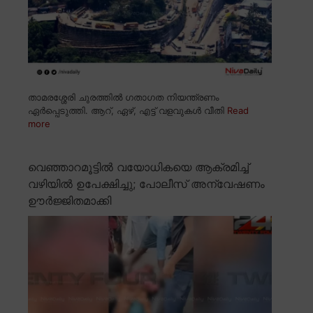
താമരശ്ശേരി ചുരത്തിൽ ഗതാഗത നിയന്ത്രണം
ഏർപ്പെടുത്തി. ആറ്, ഏഴ്, എട്ട് വളവുകൾ വീതി
Read
more
വെഞ്ഞാറമൂട്ടിൽ വയോധികയെ ആക്രമിച്ച്
വഴിയിൽ ഉപേക്ഷിച്ചു; പോലീസ് അന്വേഷണം
ഊർജ്ജിതമാക്കി