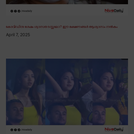
കോവിഡിനു ശേഷം ശ്വാസതടസ്സമോ? ഈ ഭക്ഷണങ്ങൾ ആശ്വാസം നൽകും
April 7, 2025