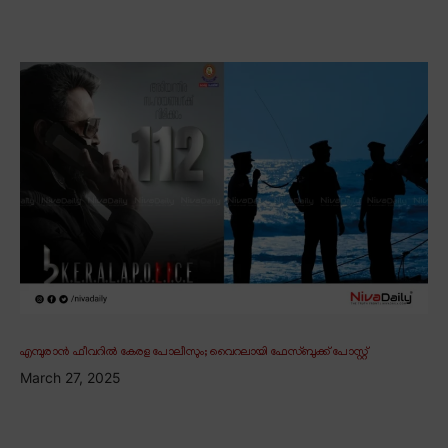
എമ്പുരാൻ ഫീവറിൽ കേരള പോലീസും; വൈറലായി ഫേസ്ബുക്ക് പോസ്റ്റ്
March 27, 2025