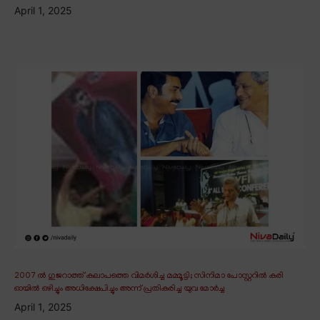
April 1, 2025
2007 ൽ ഗുജറാത്ത് കലാപത്തെ വിമർശിച്ച മമ്മൂട്ടി; സിനിമാ പോസ്റ്ററിൽ കരി
ഓയിൽ ഒഴിച്ചും അധിക്ഷേപിച്ചും അന്ന് പ്രതികരിച്ച യുവ മോർച്ച
April 1, 2025