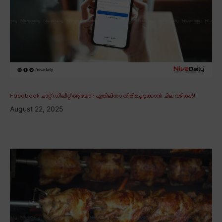
Facebook ചാറ്റ് ഡിലീറ്റ് ആയോ? എങ്കിലിതാ തിരിച്ചെടുക്കാൻ ചില വഴികൾ!
August 22, 2025