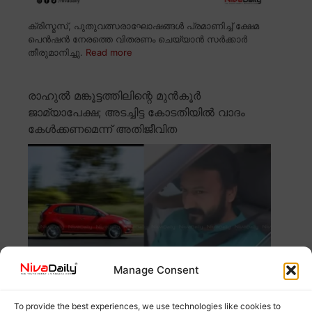
ക്രിസ്മസ്, പുതുവത്സരാഘോഷങ്ങൾ പ്രമാണിച്ച് ക്ഷേമ
പെൻഷൻ നേരത്തെ വിതരണം ചെയ്യാൻ സർക്കാർ
തീരുമാനിച്ചു.
Read more
രാഹുൽ മങ്കൂട്ടത്തിലിന്റെ മുൻകൂർ
ജാമ്യാപേക്ഷ; അടച്ചിട്ട കോടതിയിൽ വാദം
കേൾക്കണമെന്ന് അതിജീവിത
Manage Consent
To provide the best experiences, we use technologies like cookies to
ബലാത്സംഗ കേസിൽ രാഹുൽ മങ്കൂട്ടത്തിലിന്റെ മുൻകൂർ