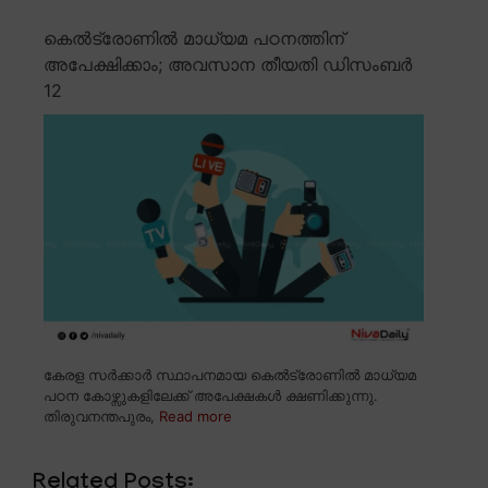
കെൽട്രോണിൽ മാധ്യമ പഠനത്തിന്
അപേക്ഷിക്കാം; അവസാന തീയതി ഡിസംബർ
12
കേരള സർക്കാർ സ്ഥാപനമായ കെൽട്രോണിൽ മാധ്യമ
പഠന കോഴ്സുകളിലേക്ക് അപേക്ഷകൾ ക്ഷണിക്കുന്നു.
തിരുവനന്തപുരം,
Read more
Related Posts: