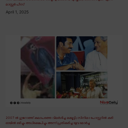
മാസ്റ്റർ പീസ്
April 1, 2025
2007 ൽ ഗുജറാത്ത് കലാപത്തെ വിമർശിച്ച മമ്മൂട്ടി; സിനിമാ പോസ്റ്ററിൽ കരി
ഓയിൽ ഒഴിച്ചും അധിക്ഷേപിച്ചും അന്ന് പ്രതികരിച്ച യുവ മോർച്ച