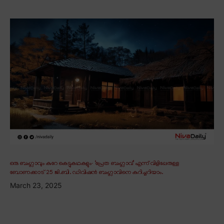
ഒരു ബംഗ്ലാവും കുറേ കെട്ടുകഥകളും∙ ‘പ്രേത ബംഗ്ലാവ്’ എന്ന് വിളിപ്പേരുള്ള
ബോണക്കാട് 25 ജി.ബി. ഡിവിഷൻ ബംഗ്ലാവിനെ കുറിച്ചറിയാം.
March 23, 2025