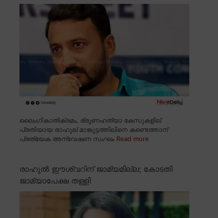
ലൈംഗികാതിക്രമം, ഭ്രൂണഹത്യാ കേസുകളില്
പ്രതിയായ രാഹുല് മാങ്കൂട്ടത്തിലിനെ കണ്ടെത്താന്
പ്രത്യേക അന്വേഷണ സംഘം
Read more
രാഹുൽ ഈശ്വറിന് ജാമ്യമില്ല; കോടതി
ജാമ്യാപേക്ഷ തള്ളി