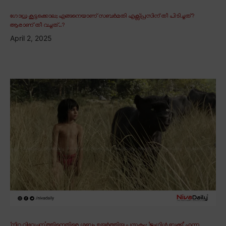
ഗോധ്ര കൂട്ടക്കൊല; എങ്ങനെയാണ് സബർമതി എക്സ്പ്രസിന് തീ പിടിച്ചത്?
ആരാണ് തീ വച്ചത്..?
April 2, 2025
‘നിറ വിവേചന’ത്തിനെതിരെ ശബ്ദം ഉയർത്തിയ പുസ്തകം; ‘ജംഗിൾ ബുക്ക്’ എന്ന