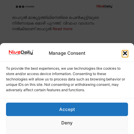
രാഹുൽ മാങ്കൂട്ടത്തിലിനെതിരെ പെൺകുട്ടിയുടെ
നിർണായക മൊഴി പുറത്ത്. വിവാഹ വാഗ്ദാനം
നൽകിയാണ് രാഹുൽ
Read more
പത്തനംതിട്ട നഗരസഭയിൽ ഒരു വീട്ടിൽ 226
Manage Consent
വോട്ടർമാരെന്ന് സിപിഐഎം; തിരഞ്ഞെടുപ്പ്
കമ്മീഷന് പരാതി നൽകും
To provide the best experiences, we use technologies like cookies to
store and/or access device information. Consenting to these
technologies will allow us to process data such as browsing behavior or
unique IDs on this site. Not consenting or withdrawing consent, may
adversely affect certain features and functions.
Accept
Deny