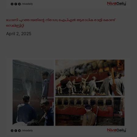
ധോണി പുറത്തായതിന്റെ നിരാശ; ഐപിഎൽ ആരാധിക രാത്രി കൊണ്ട്
സെലിബ്രിറ്റി
April 2, 2025