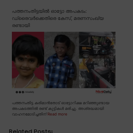
പത്തനംതിട്ടയിൽ ഓട്ടോ അപകടം:
ഡ്രൈവർക്കെതിരെ കേസ്, മരണസംഖ്യ
രണ്ടായി
പത്തനംതിട്ട കരിമാൻതോട് ഓട്ടോറിക്ഷ മറിഞ്ഞുണ്ടായ
അപകടത്തിൽ രണ്ട് കുട്ടികൾ മരിച്ചു. അശ്രദ്ധമായി
വാഹനമോടിച്ചതിന്
Read more
Related Posts: