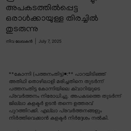
അപകടത്തിൽപ്പെട്ട
ഒരാൾക്കായുള്ള തിരച്ചിൽ
തുടരുന്നു
നിവ ലേഖകൻ
July 7, 2025
**കോന്നി (പത്തനംതിട്ട)◾:** പാറയിടിഞ്ഞ്
അതിഥി തൊഴിലാളി മരിച്ചതിനെ തുടർന്ന്
പത്തനംതിട്ട കോന്നിയിലെ ക്വാറിയുടെ
പ്രവർത്തനം നിരോധിച്ചു. അപകടത്തെ തുടർന്ന്
ജില്ലാ കളക്ടർ ഉടൻ തന്നെ ഉത്തരവ്
പുറത്തിറക്കി. എല്ലാ പ്രവർത്തനങ്ങളും
നിർത്തിവെക്കാൻ കളക്ടർ നിർദ്ദേശം നൽകി.