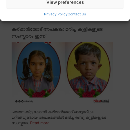
View preferences
പത്തനംതിട്ട നഗരസഭയിലെ ഒന്നാം വാർഡിൽ ഒരു വീട്ടിൽ
226 പേർക്ക് വോട്ട് എന്ന
Read more
Privacy Policy
Contact Us
കരിമാൻതോട് അപകടം: മരിച്ച കുട്ടികളുടെ
സംസ്കാരം ഇന്ന്
പത്തനംതിട്ട കോന്നി കരിമാൻതോട് ഓട്ടോറിക്ഷ
മറിഞ്ഞുണ്ടായ അപകടത്തിൽ മരിച്ച രണ്ടു കുട്ടികളുടെ
സംസ്കാരം
Read more