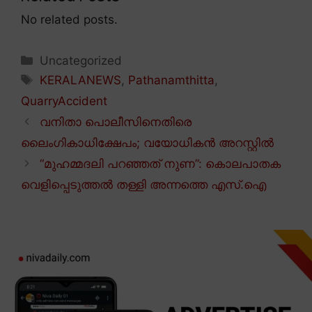
No related posts.
Categories
Uncategorized
Tags
KERALANEWS
,
Pathanamthitta
,
QuarryAccident
വനിതാ പൊലീസിനെതിരെ
ലൈംഗികാധിക്ഷേപം; വയോധികൻ അറസ്റ്റിൽ
“മുഹമ്മദലി പറഞ്ഞത് നുണ”: കൊലപാതക
വെളിപ്പെടുത്തൽ തള്ളി അന്നത്തെ എസ്.ഐ