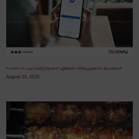
Facebook ചാറ്റ് ഡിലീറ്റ് ആയോ? എങ്കിലിതാ തിരിച്ചെടുക്കാൻ ചില വഴികൾ!
August 22, 2025