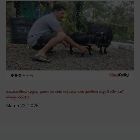
ലോകത്തിലെ ഏറ്റവും ഉയരം കുറഞ്ഞ ആടായി കേരളത്തിലെ കറുമ്പി ഗിന്നസ്
റെക്കോർഡിൽ
March 23, 2025