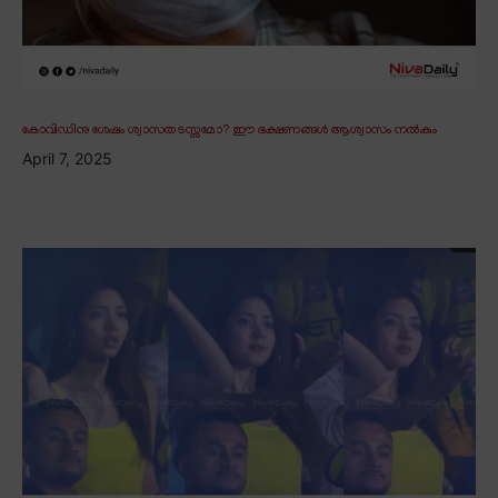
കോവിഡിനു ശേഷം ശ്വാസതടസ്സമോ? ഈ ഭക്ഷണങ്ങൾ ആശ്വാസം നൽകും
April 7, 2025