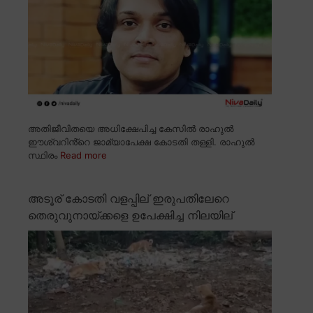
അതിജീവിതയെ അധിക്ഷേപിച്ച കേസിൽ രാഹുൽ
ഈശ്വറിൻ്റെ ജാമ്യാപേക്ഷ കോടതി തള്ളി. രാഹുൽ
സ്ഥിരം
Read more
അടൂര് കോടതി വളപ്പില് ഇരുപതിലേറെ
തെരുവുനായ്ക്കളെ ഉപേക്ഷിച്ച നിലയില്