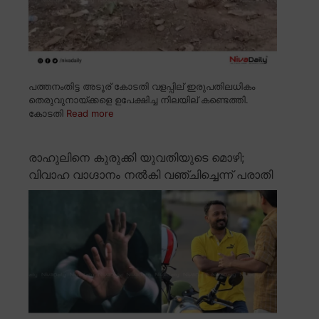
പത്തനംതിട്ട അടൂര് കോടതി വളപ്പില് ഇരുപതിലധികം
തെരുവുനായ്ക്കളെ ഉപേക്ഷിച്ച നിലയില് കണ്ടെത്തി.
കോടതി
Read more
രാഹുലിനെ കുരുക്കി യുവതിയുടെ മൊഴി;
വിവാഹ വാഗ്ദാനം നൽകി വഞ്ചിച്ചെന്ന് പരാതി